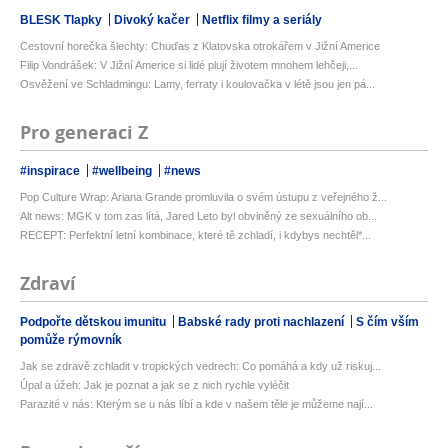
BLESK Tlapky
Divoký kačer
Netflix filmy a seriály
Cestovní horečka šlechty: Chuďas z Klatovska otrokářem v Jižní Americe
Filip Vondrášek: V Jižní Americe si lidé plují životem mnohem lehčeji,...
Osvěžení ve Schladmingu: Lamy, ferraty i koulovačka v létě jsou jen pá...
Pro generaci Z
#inspirace
#wellbeing
#news
Pop Culture Wrap: Ariana Grande promluvila o svém ústupu z veřejného ž...
Alt news: MGK v tom zas lítá, Jared Leto byl obviněný ze sexuálního ob...
RECEPT: Perfektní letní kombinace, které tě zchladí, i kdybys nechtěl*...
Zdraví
Podpořte dětskou imunitu
Babské rady proti nachlazení
S čím vším
pomůže rýmovník
Jak se zdravě zchladit v tropických vedrech: Co pomáhá a kdy už riskuj...
Úpal a úžeh: Jak je poznat a jak se z nich rychle vyléčit
Parazité v nás: Kterým se u nás líbí a kde v našem těle je můžeme nají...