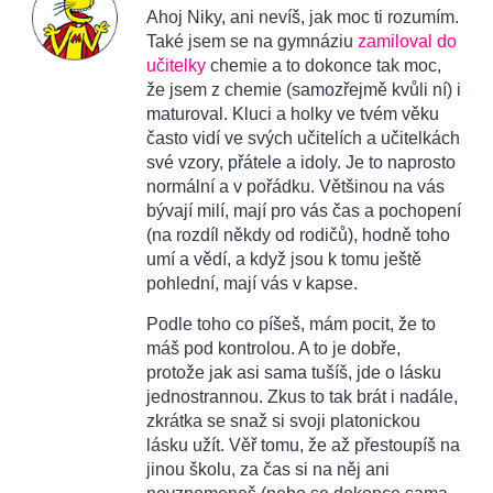
Ahoj Niky, ani nevíš, jak moc ti rozumím.
Také jsem se na gymnáziu
zamiloval do
učitelky
chemie a to dokonce tak moc,
že jsem z chemie (samozřejmě kvůli ní) i
maturoval. Kluci a holky ve tvém věku
často vidí ve svých učitelích a učitelkách
své vzory, přátele a idoly. Je to naprosto
normální a v pořádku. Většinou na vás
bývají milí, mají pro vás čas a pochopení
(na rozdíl někdy od rodičů), hodně toho
umí a vědí, a když jsou k tomu ještě
pohlední, mají vás v kapse.
Podle toho co píšeš, mám pocit, že to
máš pod kontrolou. A to je dobře,
protože jak asi sama tušíš, jde o lásku
jednostrannou. Zkus to tak brát i nadále,
zkrátka se snaž si svoji platonickou
lásku užít. Věř tomu, že až přestoupíš na
jinou školu, za čas si na něj ani