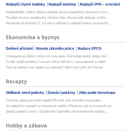
Nejlepší chytré hodinky
Nejlepší telefony
Nejlepší VPN – srovnání
Nejdetailnější záběry Slunce odhalují dosud nespatřené plazmové víry n...
Po přijetí hovoru nevědomky měníme hlas. Mozek totiž aktivuje „vnitřní...
Nečekejte na Android 17. Už teď si můžete ty nejlepší funkce vyzkoušet...
Ekonomika a byznys
Daňové přiznání
Novela zákoníku práce
Nadace EPCG
Fotoaparát po dědovi může mít cenu auta. Rozhoduje jediný detail, kter...
Že lidé chtějí kombíky? Luxusní Volva V90 leží v autosalonech s milion...
Češi ve velkém vozí ojetiny ze zahraničí. Mezi nimi i přes sto Ferrari...
Recepty
Oblíbené zimní polévky
Domácí pekárny
Jídlo podle horoskopu
Zmrzlina, jakou jste ještě nejedli! Pět míst, kde zmrzlina chutná jako...
10 nejlepších receptů na švestkové koláče: Přenesou vás do kuchyně u b...
Sladký poklad u cesty: Využijte letní špendlíky do tvarohového koláče,...
Hobby a zábava