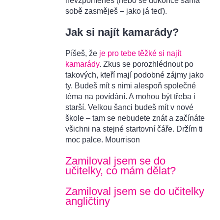
nevzpomeneš (nebo se dokonce sama
sobě zasměješ – jako já teď).
Jak si najít kamarády?
Píšeš, že
je pro tebe těžké si najít
kamarády
. Zkus se porozhlédnout po
takových, kteří mají podobné zájmy jako
ty. Budeš mít s nimi alespoň společné
téma na povídání. A mohou být třeba i
starší. Velkou šanci budeš mít v nové
škole – tam se nebudete znát a začínáte
všichni na stejné startovní čáře. Držím ti
moc palce. Mourrison
Zamiloval jsem se do
učitelky, co mám dělat?
Zamiloval jsem se do učitelky
angličtiny