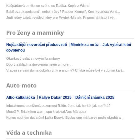
Kašpárková o milence svého ex Radka: Kopie z Wishe!
Babišova „kapela snů“, nebo hrůzy? Rapper Klempíř, Ken, kytarista Vond...
Jedinečný tulipán vyšlechtěný pro Frýdek-Místek: Připomíná historii vý...
Pro ženy a maminky
Nejčastější novoroční předsevzetí
Miminko a mráz
Jak vybírat letní
dovolenou
Okurkový salát s novými brambory
Dobrý základ na dovolenou nejen u moře...
Vracejí se vám doma dokola rýmy a angíny? Chyba může být v zubním kart...
Auto-moto
Alko-kalkulačka
Rallye Dakar 2025
Dálniční známka 2025
Infotainment a snížená pozornost řidiče: Je to tak horké, jak se říká?
MotoGP: Britskému warm upu kraloval Alex Márquez
Konec nudným ducatům! Laika Ecovip Evoluzione má barvy podle okruhů a ...
Věda a technika