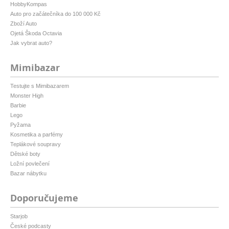
HobbyKompas
Auto pro začátečníka do 100 000 Kč
Zboží Auto
Ojetá Škoda Octavia
Jak vybrat auto?
Mimibazar
Testujte s Mimibazarem
Monster High
Barbie
Lego
Pyžama
Kosmetika a parfémy
Teplákové soupravy
Dětské boty
Ložní povlečení
Bazar nábytku
Doporučujeme
Starjob
České podcasty