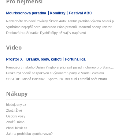
Pro nejmenší
Mourissonova poradna
Komiksy
Festival ABC
Nahlédněte do nové továrny Škoda Auto: Takhle probíhá výroba baterií p...
Vybíráme nejlepší herní adaptace Pána prstenů. Moderní pecky i histori...
Desková hra Stínadla: Rychlé šípy ožívají v napínavé
Video
Prostor X
Branky, body, kokoti
Fortuna liga
Fanoušci čínského Dalian Yingbo si připravili parádní choreo pro Stanc...
Priske byl hodně nespokojen s výkonem Sparty v Mladé Boleslavi
SESTŘIH: Mladá Boleslav - Sparta 2:0. Bezzubí Letenští opět ztratili. ...
Nákupy
hledejceny.cz
Zboží Živě
Osobní vozy
Zboží Dáma
zbozi.blesk.cz
Jak na prohlídku ojetého vozu?