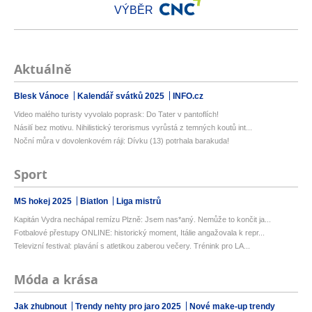
VÝBĚR
Aktuálně
Blesk Vánoce
Kalendář svátků 2025
INFO.cz
Video malého turisty vyvolalo poprask: Do Tater v pantoflích!
Násilí bez motivu. Nihilistický terorismus vyrůstá z temných koutů int...
Noční můra v dovolenkovém ráji: Dívku (13) potrhala barakuda!
Sport
MS hokej 2025
Biatlon
Liga mistrů
Kapitán Vydra nechápal remízu Plzně: Jsem nas*aný. Nemůže to končit ja...
Fotbalové přestupy ONLINE: historický moment, Itálie angažovala k repr...
Televizní festival: plavání s atletikou zaberou večery. Trénink pro LA...
Móda a krása
Jak zhubnout
Trendy nehty pro jaro 2025
Nové make-up trendy