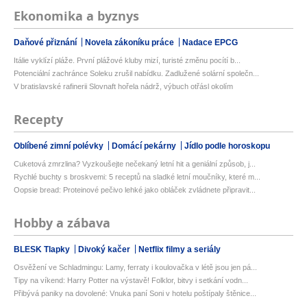
Ekonomika a byznys
Daňové přiznání
Novela zákoníku práce
Nadace EPCG
Itálie vyklízí pláže. První plážové kluby mizí, turisté změnu pocítí b...
Potenciální zachránce Soleku zrušil nabídku. Zadlužené solární společn...
V bratislavské rafinerii Slovnaft hořela nádrž, výbuch otřásl okolím
Recepty
Oblíbené zimní polévky
Domácí pekárny
Jídlo podle horoskopu
Cuketová zmrzlina? Vyzkoušejte nečekaný letní hit a geniální způsob, j...
Rychlé buchty s broskvemi: 5 receptů na sladké letní moučníky, které m...
Oopsie bread: Proteinové pečivo lehké jako obláček zvládnete připravit...
Hobby a zábava
BLESK Tlapky
Divoký kačer
Netflix filmy a seriály
Osvěžení ve Schladmingu: Lamy, ferraty i koulovačka v létě jsou jen pá...
Tipy na víkend: Harry Potter na výstavě! Folklor, bitvy i setkání vodn...
Přibývá paniky na dovolené: Vnuka paní Soni v hotelu poštípaly štěnice...