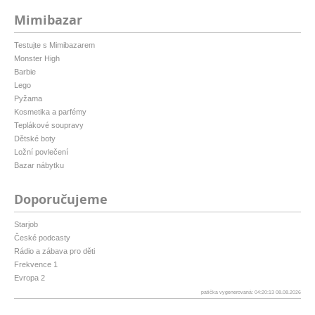
Mimibazar
Testujte s Mimibazarem
Monster High
Barbie
Lego
Pyžama
Kosmetika a parfémy
Teplákové soupravy
Dětské boty
Ložní povlečení
Bazar nábytku
Doporučujeme
Starjob
České podcasty
Rádio a zábava pro děti
Frekvence 1
Evropa 2
patička vygenerovaná: 04:20:13 08.08.2026