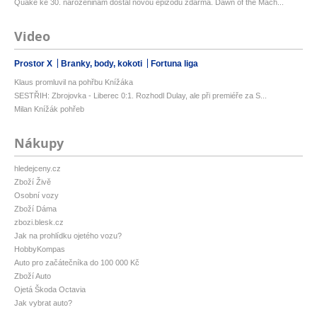
Quake ke 30. narozeninám dostal novou epizodu zdarma. Dawn of the Mach...
Video
Prostor X
Branky, body, kokoti
Fortuna liga
Klaus promluvil na pohřbu Knížáka
SESTŘIH: Zbrojovka - Liberec 0:1. Rozhodl Dulay, ale při premiéře za S...
Milan Knížák pohřeb
Nákupy
hledejceny.cz
Zboží Živě
Osobní vozy
Zboží Dáma
zbozi.blesk.cz
Jak na prohlídku ojetého vozu?
HobbyKompas
Auto pro začátečníka do 100 000 Kč
Zboží Auto
Ojetá Škoda Octavia
Jak vybrat auto?