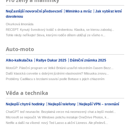
Pro ženy a maminky
Nejčastější novoroční předsevzetí
Miminko a mráz
Jak vybírat letní
dovolenou
Okurková limonáda
RECEPT: Kynutý švestkový koláč s drobenkou. Klasika, se kterou zaboduj...
Tohle nikdy neříkejte! Slova, kterými rodiče dětem ubližují ze všeho n...
Auto-moto
Alko-kalkulačka
Rallye Dakar 2025
Dálniční známka 2025
MotoGP: Páteční program ve Velké Británii uzavřel rekordním časem Bezz...
Další klasická corvette s dobrými jízdními vlastnostmi? Mitsuoka znovu...
Problémy Cadillacu s brzdami souvisí podle Bottase s jejich chlazením
Věda a technika
Nejlepší chytré hodinky
Nejlepší telefony
Nejlepší VPN – srovnání
ChatGPT teď neunavíte. Bezplatná verze má neomezený chat a lepší model...
Microsoft se nepoučil. Ve Windows potichu instaluje OneDrive Photos, k...
Netflix a další na víkend: nový Ted Lasso a akční Lioness. Ale předevš...