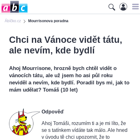
Ábíčko.cz
Mourrisonova poradna
Chci na Vánoce vidět tátu,
ale nevím, kde bydlí
Ahoj Mourrisone, hrozně bych chtěl vidět o
vánocích tátu, ale už jsem ho asi půl roku
neviděl a nevím, kde bydlí. Poradil bys mi, jak to
mám udělat? Tomáš (10 let)
Odpověď
Ahoj Tomáši, rozumím ti a je mi líto, že
se s tatínkem vídáte tak málo. Ale hned
v úvodu tě chci upozornit, že to