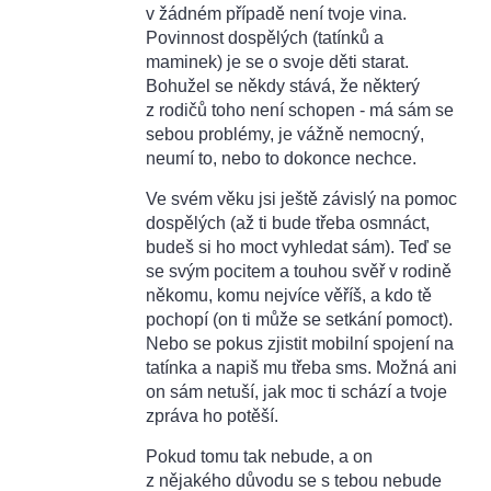
v žádném případě není tvoje vina.
Povinnost dospělých (tatínků a
maminek) je se o svoje děti starat.
Bohužel se někdy stává, že některý
z rodičů toho není schopen - má sám se
sebou problémy, je vážně nemocný,
neumí to, nebo to dokonce nechce.
Ve svém věku jsi ještě závislý na pomoc
dospělých (až ti bude třeba osmnáct,
budeš si ho moct vyhledat sám). Teď se
se svým pocitem a touhou svěř v rodině
někomu, komu nejvíce věříš, a kdo tě
pochopí (on ti může se setkání pomoct).
Nebo se pokus zjistit mobilní spojení na
tatínka a napiš mu třeba sms. Možná ani
on sám netuší, jak moc ti schází a tvoje
zpráva ho potěší.
Pokud tomu tak nebude, a on
z nějakého důvodu se s tebou nebude