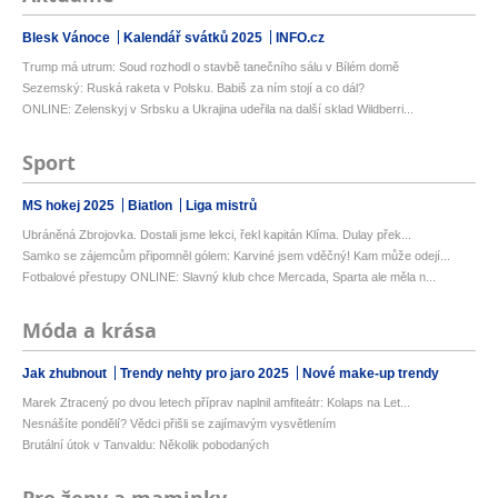
Blesk Vánoce
Kalendář svátků 2025
INFO.cz
Trump má utrum: Soud rozhodl o stavbě tanečního sálu v Bílém domě
Sezemský: Ruská raketa v Polsku. Babiš za ním stojí a co dál?
ONLINE: Zelenskyj v Srbsku a Ukrajina udeřila na další sklad Wildberri...
Sport
MS hokej 2025
Biatlon
Liga mistrů
Ubráněná Zbrojovka. Dostali jsme lekci, řekl kapitán Klíma. Dulay přek...
Samko se zájemcům připomněl gólem: Karviné jsem vděčný! Kam může odejí...
Fotbalové přestupy ONLINE: Slavný klub chce Mercada, Sparta ale měla n...
Móda a krása
Jak zhubnout
Trendy nehty pro jaro 2025
Nové make-up trendy
Marek Ztracený po dvou letech příprav naplnil amfiteátr: Kolaps na Let...
Nesnášíte pondělí? Vědci přišli se zajímavým vysvětlením
Brutální útok v Tanvaldu: Několik pobodaných