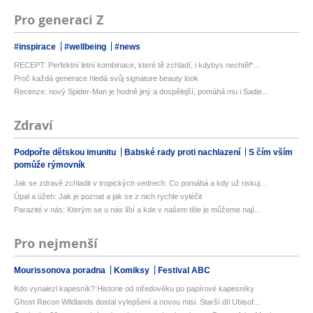
Pro generaci Z
#inspirace
#wellbeing
#news
RECEPT: Perfektní letní kombinace, které tě zchladí, i kdybys nechtěl*...
Proč každá generace hledá svůj signature beauty look
Recenze: nový Spider-Man je hodně jiný a dospělejší, pomáhá mu i Sadie...
Zdraví
Podpořte dětskou imunitu
Babské rady proti nachlazení
S čím vším
pomůže rýmovník
Jak se zdravě zchladit v tropických vedrech: Co pomáhá a kdy už riskuj...
Úpal a úžeh: Jak je poznat a jak se z nich rychle vyléčit
Parazité v nás: Kterým se u nás líbí a kde v našem těle je můžeme nají...
Pro nejmenší
Mourissonova poradna
Komiksy
Festival ABC
Kdo vynalezl kapesník? Historie od středověku po papírové kapesníky
Ghost Recon Wildlands dostal vylepšení a novou misi. Starší díl Ubisof...