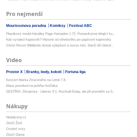
Pro nejmenší
Mourissonova poradna
Komiksy
Festival ABC
Plastikový model Handley Page Hampden 1:72: Postavili jsme létající ku...
Kdo vynalezl kapesník? Historie od středověku po papírové kapesníky
Ghost Recon Wildlands dostal vylepšení a novou misi. Starší díl Ubisof...
Video
Prostor X
Branky, body, kokoti
Fortuna liga
Koncert Marka Ztraceného na Letné 7.8.
Klaus promluvil na pohřbu Knížáka
SESTŘIH: Zbrojovka - Liberec 0:1. Rozhodl Dulay, ale při premiéře za S...
Nákupy
hledejceny.cz
Zboží Živě
Osobní vozy
Zboží Dáma