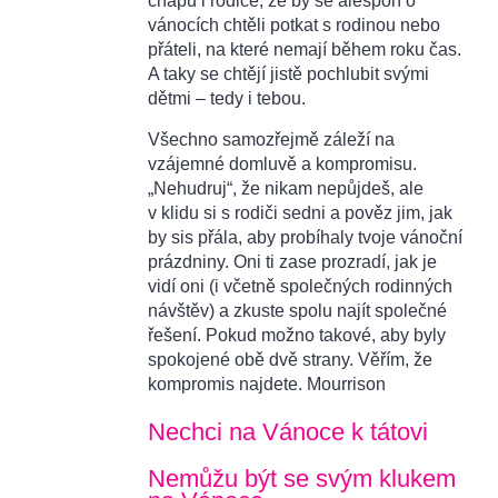
chápu i rodiče, že by se alespoň o
vánocích chtěli potkat s rodinou nebo
přáteli, na které nemají během roku čas.
A taky se chtějí jistě pochlubit svými
dětmi – tedy i tebou.
Všechno samozřejmě záleží na
vzájemné domluvě a kompromisu.
„Nehudruj“, že nikam nepůjdeš, ale
v klidu si s rodiči sedni a pověz jim, jak
by sis přála, aby probíhaly tvoje vánoční
prázdniny. Oni ti zase prozradí, jak je
vidí oni (i včetně společných rodinných
návštěv) a zkuste spolu najít společné
řešení. Pokud možno takové, aby byly
spokojené obě dvě strany. Věřím, že
kompromis najdete. Mourrison
Nechci na Vánoce k tátovi
Nemůžu být se svým klukem