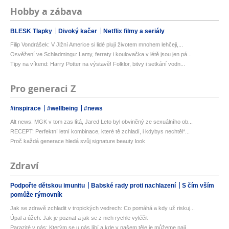
Hobby a zábava
BLESK Tlapky
Divoký kačer
Netflix filmy a seriály
Filip Vondrášek: V Jižní Americe si lidé plují životem mnohem lehčeji,...
Osvěžení ve Schladmingu: Lamy, ferraty i koulovačka v létě jsou jen pá...
Tipy na víkend: Harry Potter na výstavě! Folklor, bitvy i setkání vodn...
Pro generaci Z
#inspirace
#wellbeing
#news
Alt news: MGK v tom zas lítá, Jared Leto byl obviněný ze sexuálního ob...
RECEPT: Perfektní letní kombinace, které tě zchladí, i kdybys nechtěl*...
Proč každá generace hledá svůj signature beauty look
Zdraví
Podpořte dětskou imunitu
Babské rady proti nachlazení
S čím vším
pomůže rýmovník
Jak se zdravě zchladit v tropických vedrech: Co pomáhá a kdy už riskuj...
Úpal a úžeh: Jak je poznat a jak se z nich rychle vyléčit
Parazité v nás: Kterým se u nás líbí a kde v našem těle je můžeme nají...