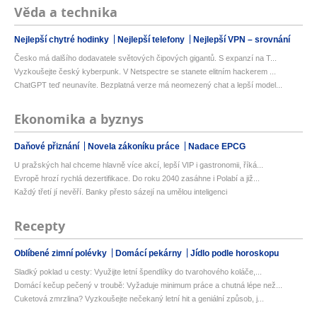
Věda a technika
Nejlepší chytré hodinky
Nejlepší telefony
Nejlepší VPN – srovnání
Česko má dalšího dodavatele světových čipových gigantů. S expanzí na T...
Vyzkoušejte český kyberpunk. V Netspectre se stanete elitním hackerem ...
ChatGPT teď neunavíte. Bezplatná verze má neomezený chat a lepší model...
Ekonomika a byznys
Daňové přiznání
Novela zákoníku práce
Nadace EPCG
U pražských hal chceme hlavně více akcí, lepší VIP i gastronomii, říká...
Evropě hrozí rychlá dezertifikace. Do roku 2040 zasáhne i Polabí a již...
Každý třetí jí nevěří. Banky přesto sázejí na umělou inteligenci
Recepty
Oblíbené zimní polévky
Domácí pekárny
Jídlo podle horoskopu
Sladký poklad u cesty: Využijte letní špendlíky do tvarohového koláče,...
Domácí kečup pečený v troubě: Vyžaduje minimum práce a chutná lépe než...
Cuketová zmrzlina? Vyzkoušejte nečekaný letní hit a geniální způsob, j...