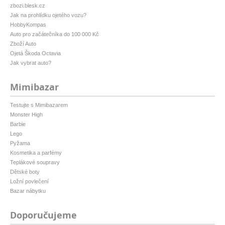
zbozi.blesk.cz
Jak na prohlídku ojetého vozu?
HobbyKompas
Auto pro začátečníka do 100 000 Kč
Zboží Auto
Ojetá Škoda Octavia
Jak vybrat auto?
Mimibazar
Testujte s Mimibazarem
Monster High
Barbie
Lego
Pyžama
Kosmetika a parfémy
Teplákové soupravy
Dětské boty
Ložní povlečení
Bazar nábytku
Doporučujeme