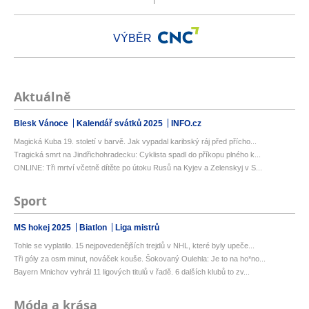
VÝBĚR
Aktuálně
Blesk Vánoce
Kalendář svátků 2025
INFO.cz
Magická Kuba 19. století v barvě. Jak vypadal karibský ráj před přícho...
Tragická smrt na Jindřichohradecku: Cyklista spadl do příkopu plného k...
ONLINE: Tři mrtví včetně dítěte po útoku Rusů na Kyjev a Zelenskyj v S...
Sport
MS hokej 2025
Biatlon
Liga mistrů
Tohle se vyplatilo. 15 nejpovedenějších trejdů v NHL, které byly upeče...
Tři góly za osm minut, nováček kouše. Šokovaný Oulehla: Je to na ho*no...
Bayern Mnichov vyhrál 11 ligových titulů v řadě. 6 dalších klubů to zv...
Móda a krása