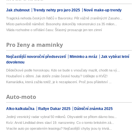
Jak zhubnout
Trendy nehty pro jaro 2025
Nové make-up trendy
Tragická nehoda českých řidičů v Bavorsku: Pět vážně zraněných! Zasaho...
Místo parkoviště náměstí: Bosonohy dokončily rekonstrukci za 35 milion...
Vláda rozhodne o střídání času: Šťastný prosazuje jen ten zimní
Pro ženy a maminky
Nejčastější novoroční předsevzetí
Miminko a mráz
Jak vybírat letní
dovolenou
Dědečkové podle horoskopu. Kdo se bude s vnoučaty mazlit, chodit na vý...
Houbaření s dětmi. Jak dobře znáte české houby? Udělejte si KVÍZ!
Kamarádka, která zažila totéž, je k nezaplacení. Proč jsou přátelství ...
Auto-moto
Alko-kalkulačka
Rallye Dakar 2025
Dálniční známka 2025
Jediný vesnický radar vybral 50 milionů. Obyvatelé se přitom dávno bou...
Kvíz: Arvid Lindblad dnes slaví 19. narozeniny. Co o tomto britském zá...
Vracíte auto po operativním leasingu? Nejčastější chyby jsou ty triviá...