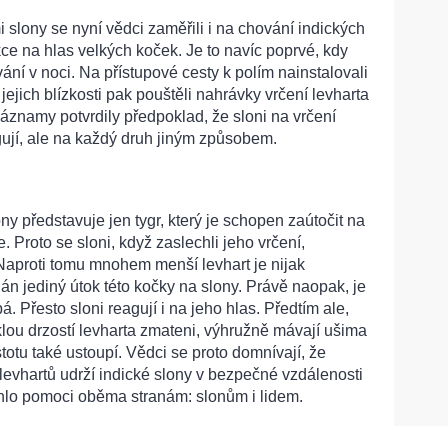
 slony se nyní vědci zaměřili i na chování indických
kce na hlas velkých koček. Je to navíc poprvé, kdy
vání v noci. Na přístupové cesty k polím nainstalovali
jejich blízkosti pak pouštěli nahrávky vrčení levharta
áznamy potvrdily předpoklad, že sloni na vrčení
ují, ale na každý druh jiným způsobem.
y představuje jen tygr, který je schopen zaútočit na
 Proto se sloni, když zaslechli jeho vrčení,
. Naproti tomu mnohem menší levhart je nijak
n jediný útok této kočky na slony. Právě naopak, je
bá. Přesto sloni reagují i na jeho hlas. Předtím ale,
lou drzostí levharta zmateni, výhružně mávají ušima
stotu také ustoupí. Vědci se proto domnívají, že
levhartů udrží indické slony v bezpečné vzdálenosti
ohlo pomoci oběma stranám: slonům i lidem.