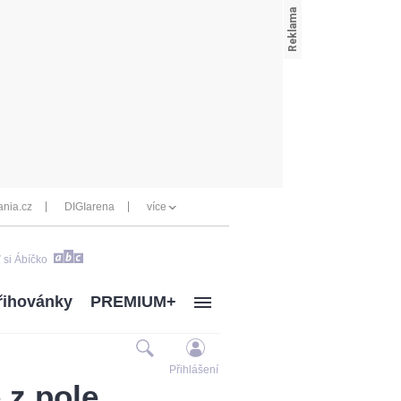
nia.cz
DIGIarena
více
 si Ábíčko
řihovánky
PREMIUM+
Přihlášení
 z pole