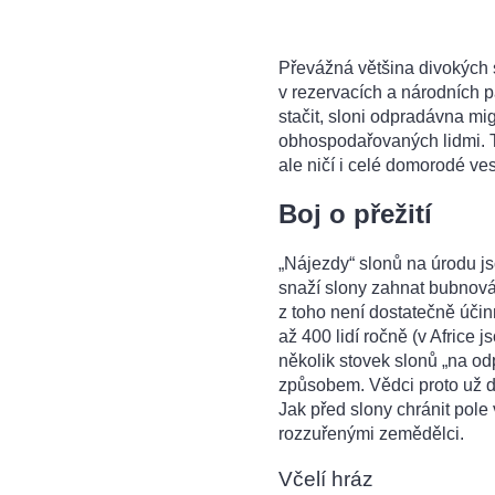
Převážná většina divokých s
v rezervacích a národních 
stačit, sloni odpradávna mig
obhospodařovaných lidmi. Ta
ale ničí i celé domorodé ve
Boj o přežití
„Nájezdy“ slonů na úrodu js
snaží slony zahnat bubnován
z toho není dostatečně účinn
až 400 lidí ročně (v Africe 
několik stovek slonů „na od
způsobem. Vědci proto už del
Jak před slony chránit pole
rozzuřenými zemědělci.
Včelí hráz