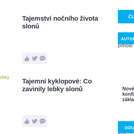
Č
Tajemství nočního života
slonů
AUTO
Tajemní kyklopové: Co
zavinily lebky slonů
Nové
konf
zákla
DOU