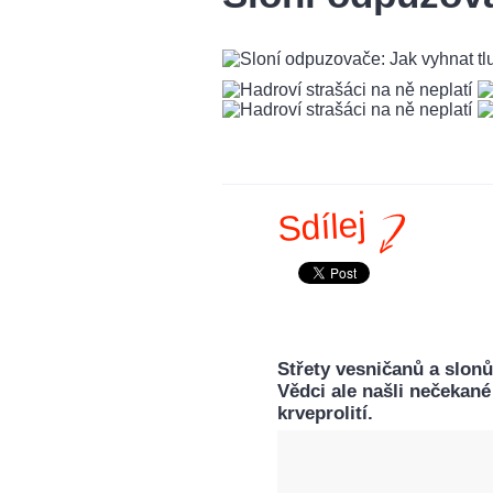
Sdílej
Střety vesničanů a slonů
Vědci ale našli nečekan
krveprolití.