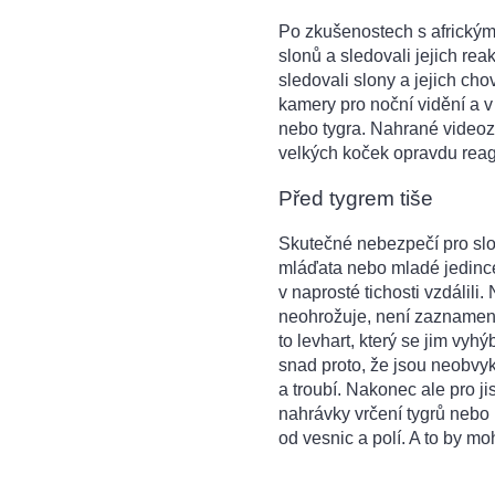
Po zkušenostech s africkými
slonů a sledovali jejich rea
sledovali slony a jejich cho
kamery pro noční vidění a v 
nebo tygra. Nahrané videoz
velkých koček opravdu reag
Před tygrem tiše
Skutečné nebezpečí pro slon
mláďata nebo mladé jedince.
v naprosté tichosti vzdálili
neohrožuje, není zaznamená
to levhart, který se jim vyhý
snad proto, že jsou neobvyk
a troubí. Nakonec ale pro ji
nahrávky vrčení tygrů nebo 
od vesnic a polí. A to by m