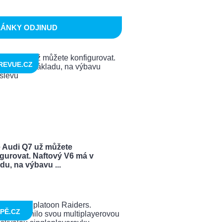
LÁNKY ODJINUD
REVUE.CZ
 Audi Q7 už můžete
igurovat. Naftový V6 má v
du, na výbavu ...
PĚ.CZ