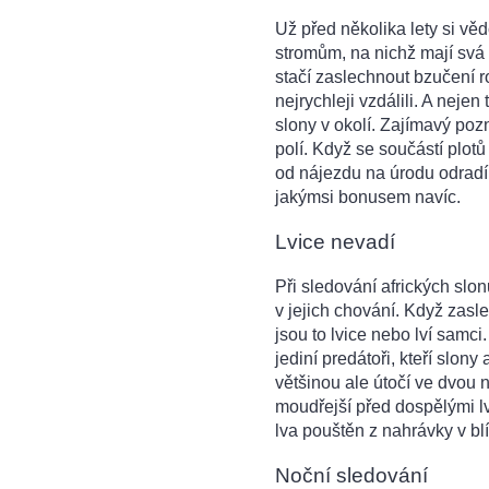
Už před několika lety si vědc
stromům, na nichž mají svá
stačí zaslechnout bzučení r
nejrychleji vzdálili. A nejen
slony v okolí. Zajímavý po
polí. Když se součástí plotů
od nájezdu na úrodu odradí. 
jakýmsi bonusem navíc.
Lvice nevadí
Při sledování afrických sl
v jejich chování. Když zasle
jsou to lvice nebo lví samci.
jediní predátoři, kteří slony
většinou ale útočí ve dvou 
moudřejší před dospělými lví
lva pouštěn z nahrávky v bl
Noční sledování