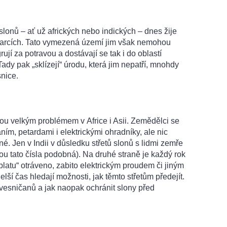
lonů – ať už afrických nebo indických – dnes žije
parcích. Tato vymezená území jim však nemohou
rují za potravou a dostávají se tak i do oblastí
dy pak „sklízejí“ úrodu, která jim nepatří, mnohdy
snice.
ou velkým problémem v Africe i Asii. Zemědělci se
ím, petardami i elektrickými ohradníky, ale nic
é. Jen v Indii v důsledku střetů slonů s lidmi zemře
jsou tato čísla podobná). Na druhé straně je každý rok
platu“ otráveno, zabito elektrickým proudem či jiným
ší čas hledají možnosti, jak těmto střetům předejít.
 vesničanů a jak naopak ochránit slony před