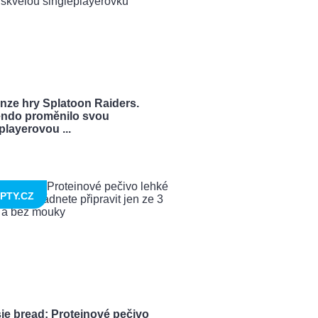
nze hry Splatoon Raiders.
endo proměnilo svou
playerovou ...
PTY.CZ
ie bread: Proteinové pečivo