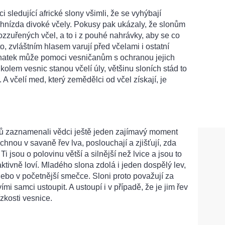
i sledující africké slony všimli, že se vyhýbají
 hnízda divoké včely. Pokusy pak ukázaly, že slonům
ozzuřených včel, a to i z pouhé nahrávky, aby se co
 to, zvláštním hlasem varují před včelami i ostatní
znatek může pomoci vesničanům s ochranou jejich
 kolem vesnic stanou včelí úly, většinu sloních stád to
A včelí med, který zemědělci od včel získají, je
onů zaznamenali vědci ještě jeden zajímavý moment
chnou v savaně řev lva, poslouchají a zjišťují, zda
 Ti jsou o polovinu větší a silnější než lvice a jsou to
 aktivně loví. Mladého slona zdolá i jeden dospělý lev,
nebo v početnější smečce. Sloni proto považují za
mi samci ustoupit. A ustoupí i v případě, že je jim řev
ízkosti vesnice.