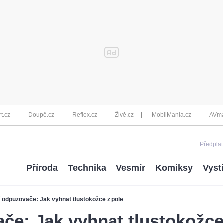
rt.cz
Doupě.cz
Reflex.cz
Živě.cz
MobilMania.cz
AVma
Předplať
Příroda
Technika
Vesmír
Komiksy
Vyst
í odpuzovače: Jak vyhnat tlustokožce z pole
če: Jak vyhnat tlustokožce