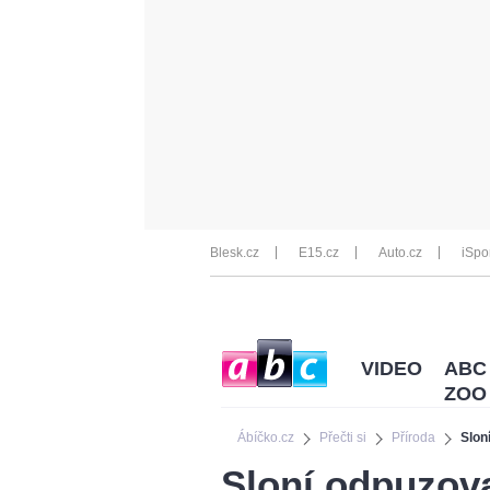
Blesk.cz
E15.cz
Auto.cz
iSpo
VIDEO
ABC
ZOO
Ábíčko.cz
Přečti si
Příroda
Slon
Sloní odpuzova