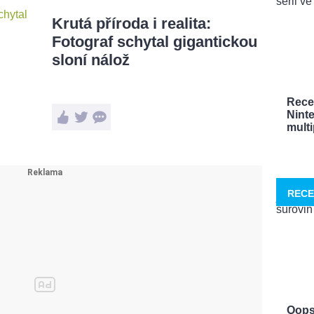
Krutá příroda i realita:
Fotograf schytal gigantickou
sloní nálož
Rece
Nint
multi
RECE
Oops