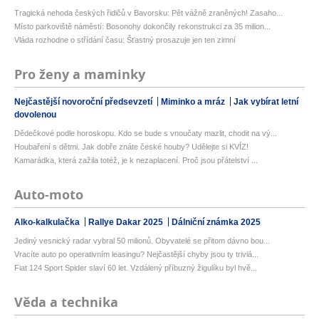
Tragická nehoda českých řidičů v Bavorsku: Pět vážně zraněných! Zasaho...
Místo parkoviště náměstí: Bosonohy dokončily rekonstrukci za 35 milion...
Vláda rozhodne o střídání času: Šťastný prosazuje jen ten zimní
Pro ženy a maminky
Nejčastější novoroční předsevzetí
Miminko a mráz
Jak vybírat letní
dovolenou
Dědečkové podle horoskopu. Kdo se bude s vnoučaty mazlit, chodit na vý...
Houbaření s dětmi. Jak dobře znáte české houby? Udělejte si KVÍZ!
Kamarádka, která zažila totéž, je k nezaplacení. Proč jsou přátelství ...
Auto-moto
Alko-kalkulačka
Rallye Dakar 2025
Dálniční známka 2025
Jediný vesnický radar vybral 50 milionů. Obyvatelé se přitom dávno bou...
Vracíte auto po operativním leasingu? Nejčastější chyby jsou ty triviá...
Fiat 124 Sport Spider slaví 60 let. Vzdálený příbuzný žigulíku byl hvě...
Věda a technika