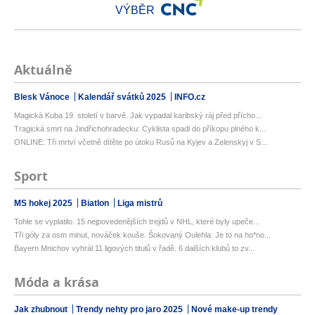
VÝBĚR
Aktuálně
Blesk Vánoce
Kalendář svátků 2025
INFO.cz
Magická Kuba 19. století v barvě. Jak vypadal karibský ráj před přícho...
Tragická smrt na Jindřichohradecku: Cyklista spadl do příkopu plného k...
ONLINE: Tři mrtví včetně dítěte po útoku Rusů na Kyjev a Zelenskyj v S...
Sport
MS hokej 2025
Biatlon
Liga mistrů
Tohle se vyplatilo. 15 nejpovedenějších trejdů v NHL, které byly upeče...
Tři góly za osm minut, nováček kouše. Šokovaný Oulehla: Je to na ho*no...
Bayern Mnichov vyhrál 11 ligových titulů v řadě. 6 dalších klubů to zv...
Móda a krása
Jak zhubnout
Trendy nehty pro jaro 2025
Nové make-up trendy