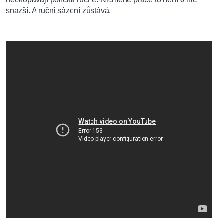
snazší. A ruční sázení zůstává.