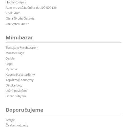
HobbyKompas
Auto pro začátečníka do 100 000 Kč
Zboží Auto
Ojetá Škoda Octavia
Jak vybrat auto?
Mimibazar
Testujte s Mimibazarem
Monster High
Barbie
Lego
Pyžama
Kosmetika a parfémy
Teplákové soupravy
Dětské boty
Ložní povlečení
Bazar nábytku
Doporučujeme
Starjob
České podcasty