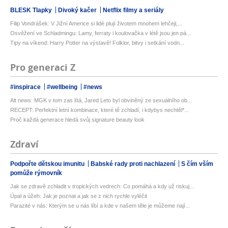
BLESK Tlapky
Divoký kačer
Netflix filmy a seriály
Filip Vondrášek: V Jižní Americe si lidé plují životem mnohem lehčeji,...
Osvěžení ve Schladmingu: Lamy, ferraty i koulovačka v létě jsou jen pá...
Tipy na víkend: Harry Potter na výstavě! Folklor, bitvy i setkání vodn...
Pro generaci Z
#inspirace
#wellbeing
#news
Alt news: MGK v tom zas lítá, Jared Leto byl obviněný ze sexuálního ob...
RECEPT: Perfektní letní kombinace, které tě zchladí, i kdybys nechtěl*...
Proč každá generace hledá svůj signature beauty look
Zdraví
Podpořte dětskou imunitu
Babské rady proti nachlazení
S čím vším
pomůže rýmovník
Jak se zdravě zchladit v tropických vedrech: Co pomáhá a kdy už riskuj...
Úpal a úžeh: Jak je poznat a jak se z nich rychle vyléčit
Parazité v nás: Kterým se u nás líbí a kde v našem těle je můžeme nají...