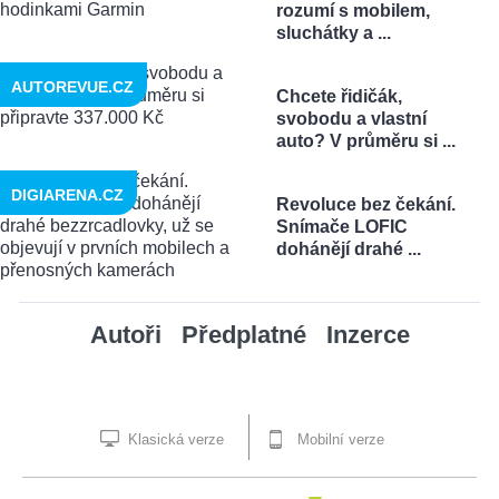
rozumí s mobilem,
sluchátky a ...
AUTOREVUE.CZ
Chcete řidičák,
svobodu a vlastní
auto? V průměru si ...
DIGIARENA.CZ
Revoluce bez čekání.
Snímače LOFIC
dohánějí drahé ...
Autoři
Předplatné
Inzerce
Klasická verze
Mobilní verze