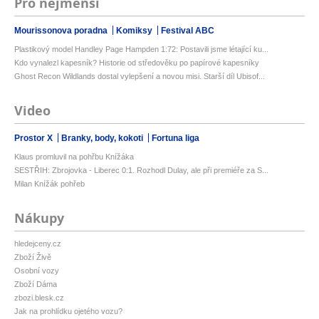
Pro nejmenší
Mourissonova poradna
Komiksy
Festival ABC
Plastikový model Handley Page Hampden 1:72: Postavili jsme létající ku...
Kdo vynalezl kapesník? Historie od středověku po papírové kapesníky
Ghost Recon Wildlands dostal vylepšení a novou misi. Starší díl Ubisof...
Video
Prostor X
Branky, body, kokoti
Fortuna liga
Klaus promluvil na pohřbu Knížáka
SESTŘIH: Zbrojovka - Liberec 0:1. Rozhodl Dulay, ale při premiéře za S...
Milan Knížák pohřeb
Nákupy
hledejceny.cz
Zboží Živě
Osobní vozy
Zboží Dáma
zbozi.blesk.cz
Jak na prohlídku ojetého vozu?