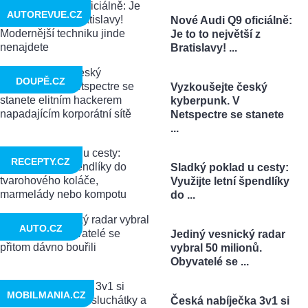
AUTOREVUE.CZ
Nové Audi Q9 oficiálně:
Je to to největší z
Bratislavy! ...
DOUPĚ.CZ
Vyzkoušejte český
kyberpunk. V
Netspectre se stanete
...
RECEPTY.CZ
Sladký poklad u cesty:
Využijte letní špendlíky
do ...
AUTO.CZ
Jediný vesnický radar
vybral 50 milionů.
Obyvatelé se ...
MOBILMANIA.CZ
Česká nabíječka 3v1 si