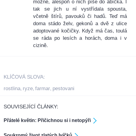
možné, alespoň o nich píše do ábíčka. I
tak se jich u ní vystřídala spousta,
včetně štírů, pavouků či hadů. Teď má
doma stádo želv, gekonů a dvě z ulice
adoptované kočičky. Když má čas, toulá
se ráda po lesích a horách, doma i v
cizině.
KLÍČOVÁ SLOVA:
rostlina
ryze
farmar
pestovani
,
,
,
SOUVISEJÍCÍ ČLÁNKY:
Přátelé květin: Přičichnou si i netopýři
Soukromý život zlatých lvíčků