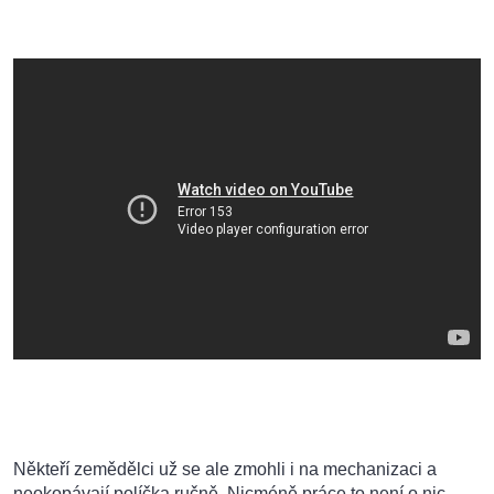
Někteří zemědělci už se ale zmohli i na mechanizaci a
neokopávají políčka ručně. Nicméně práce to není o nic