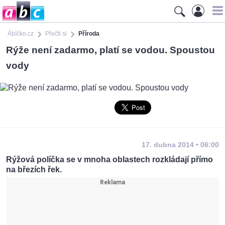
Ábíčko.cz
Přečti si
Příroda
Rýže není zadarmo, platí se vodou. Spoustou
vody
17. dubna 2014 • 06:00
Rýžová políčka se v mnoha oblastech rozkládají přímo
na březích řek.