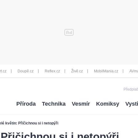
rt.cz
Doupě.cz
Reflex.cz
Živě.cz
MobilMania.cz
AVma
Předplať
Příroda
Technika
Vesmír
Komiksy
Vyst
lé květin: Přičichnou si i netopýři
 Přičichnou si i netopýři