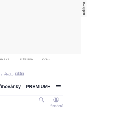
nia.cz
DIGIarena
více
 si Ábíčko
řihovánky
PREMIUM+
Přihlášení