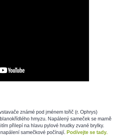
 vstavače známé pod jménem tořič (r. Ophrys)
ky blanokřídlého hmyzu. Napálený sameček se marně
itím přilepí na hlavu pylové hrudky zvané brylky.
i napálení samečkové počínají.
Podívejte se tady.