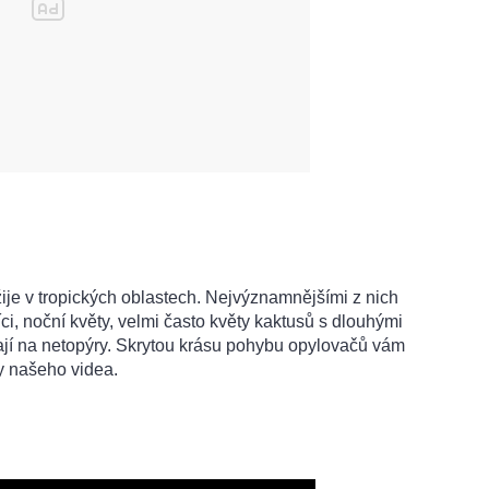
ije v tropických oblastech. Nejvýznamnějšími z nich
íci, noční květy, velmi často květy kaktusů s dlouhými
ají na netopýry. Skrytou krásu pohybu opylovačů vám
y našeho videa.