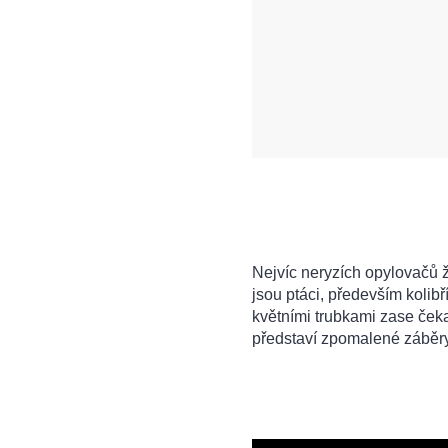
Nejvíc neryzích opylovačů ž
jsou ptáci, především kolibř
květními trubkami zase ček
představí zpomalené záběr