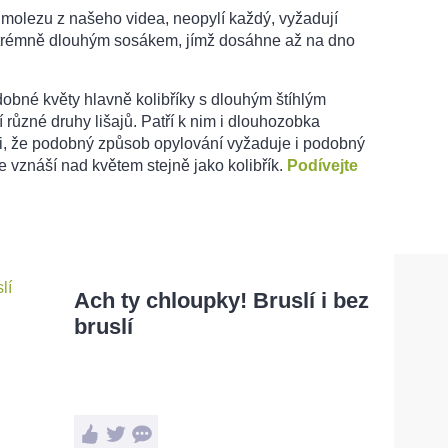
zimolezu z našeho videa, neopylí každý, vyžadují
xtrémně dlouhým sosákem, jímž dosáhne až na dno
dobné květy hlavně kolibříky s dlouhým štíhlým
 různé druhy lišajů. Patří k nim i dlouhozobka
i, že podobný způsob opylování vyžaduje i podobný
 vznáší nad květem stejně jako kolibřík.
Podívejte
Ach ty chloupky! Bruslí i bez
bruslí