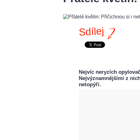
Sdílej
Nejvíc neryzích opylovač
Nejvýznamnějšími z nich 
netopýři.