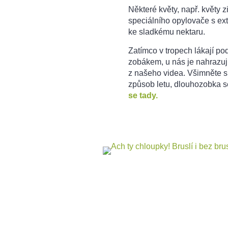
Některé květy, např. květy 
speciálního opylovače s e
ke sladkému nektaru.
Zatímco v tropech lákají po
zobákem, u nás je nahrazují
z našeho videa. Všimněte s
způsob letu, dlouhozobka se
se tady.