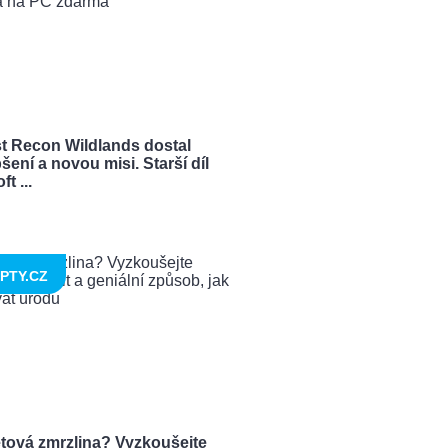
t Recon Wildlands dostal
šení a novou misi. Starší díl
t ...
PTY.CZ
tová zmrzlina? Vyzkoušejte