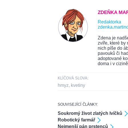
ZDEŇKA MA
Redaktorka
zdenka.martin
Zdena je nadše
zvíře, které b
nich píše do ábí
pavouků či had
adoptované koč
doma i v cizině
KLÍČOVÁ SLOVA:
hmyz
,
kvetiny
SOUVISEJÍCÍ ČLÁNKY:
Soukromý život zlatých lvíčků
Robotický farmář
Nejmenší pán prstenců