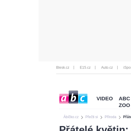
Blesk.cz
E15.cz
Auto.cz
iSpo
VIDEO
ABC
ZOO
Ábíčko.cz
Přečti si
Příroda
Přáte
Přátelé květin: