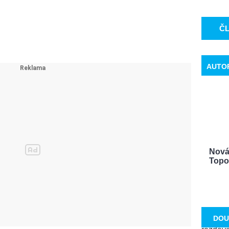
Č
AUTO
Nová 
Topol
DOU