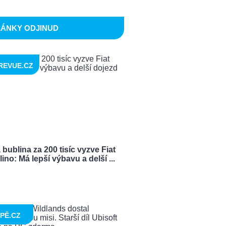
LÁNKY ODJINUD
REVUE.CZ
bublina za 200 tisíc vyzve Fiat
ino: Má lepší výbavu a delší ...
PĚ.CZ