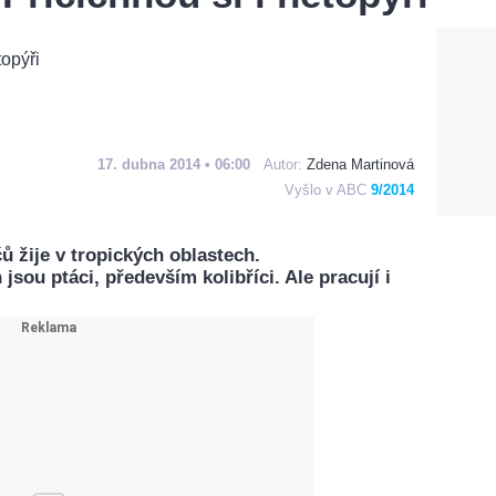
17. dubna 2014 • 06:00
Autor:
Zdena Martinová
Vyšlo v ABC
9/2014
ů žije v tropických oblastech.
jsou ptáci, především kolibříci. Ale pracují i