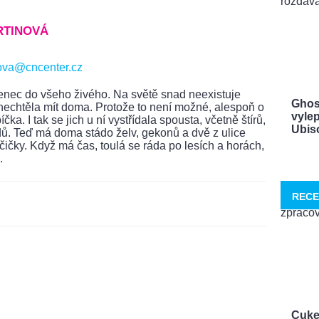
RTINOVÁ
ova@cncenter.cz
nec do všeho živého. Na světě snad neexistuje
Ghos
y nechtěla mít doma. Protože to není možné, alespoň o
vylep
čka. I tak se jich u ní vystřídala spousta, včetně štírů,
Ubisof
ů. Teď má doma stádo želv, gekonů a dvě z ulice
ičky. Když má čas, toulá se ráda po lesích a horách,
.
RECE
Cuke