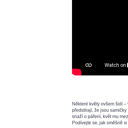
Některé květy ovšem šidí –
předstírají, že jsou samič
snaží o páření, květ mu mez
Podívejte se, jak směšně s