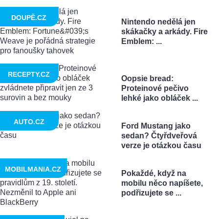
DOUPĚ.CZ
Nintendo nedělá jen
skákačky a arkády. Fire
Emblem: ...
RECEPTY.CZ
Oopsie bread:
Proteinové pečivo
lehké jako obláček ...
AUTO.CZ
Ford Mustang jako
sedan? Čtyřdveřová
verze je otázkou času
MOBILMANIA.CZ
Pokaždé, když na
mobilu něco napíšete,
podřizujete se ...