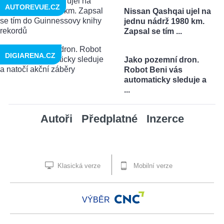
AUTOREVUE.CZ
Nissan Qashqai ujel na
jednu nádrž 1980 km.
Zapsal se tím ...
DIGIARENA.CZ
Jako pozemní dron.
Robot Beni vás
automaticky sleduje a
...
Autoři
Předplatné
Inzerce
Klasická verze
Mobilní verze
VÝBĚR