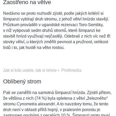
Zaostřeno na větve
Nedávno se proto rozhodli zjistit, podle jakých kritérií si
šimpanzi vybírají druh stromu, z jehož větví hnízdo stavějí.
Průzkum prováděli v ugandské rezervaci Toro-Semliky,
v níž vytipovali sedm druhů stromů, které šimpanzi ke
stavbě hnízd využívají nejčastěji. Odebrali z nich víc než tři
stovky větví, u kterých změřili pevnost a pružnost, velikost
listů i to, jak hustě na větvi rostou.
Jak si kdo ustele, tak si lehne
•
Profimedia
Oblíbený strom
Pak se zaměřili na samotná šimpanzí hnízda. Zjistili přitom,
že většina z nich (74 %) byla spletena z větví „železného“
stromu
Cynometra alexandri
. A to navzdory tomu, že tento
druh není v oblasti příliš hojný, v pralesním porostu je
zastoupen pouhými z necelých 10 %. Šimpanzi proto musí