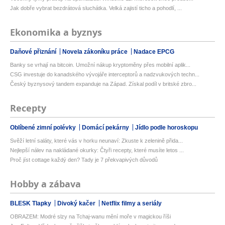
Jak dobře vybrat bezdrátová sluchátka. Velká zajistí ticho a pohodlí, ...
Ekonomika a byznys
Daňové přiznání
Novela zákoníku práce
Nadace EPCG
Banky se vrhají na bitcoin. Umožní nákup kryptoměny přes mobilní aplik...
CSG investuje do kanadského vývojáře interceptorů a nadzvukových techn...
Český byznysový tandem expanduje na Západ. Získal podíl v britské zbro...
Recepty
Oblíbené zimní polévky
Domácí pekárny
Jídlo podle horoskopu
Svěží letní saláty, které vás v horku neunaví: Zkuste k zelenině přida...
Nejlepší nálev na nakládané okurky: Čtyři recepty, které musíte letos ...
Proč jíst cottage každý den? Tady je 7 překvapivých důvodů
Hobby a zábava
BLESK Tlapky
Divoký kačer
Netflix filmy a seriály
OBRAZEM: Modré slzy na Tchaj-wanu mění moře v magickou říši