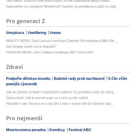
Jan Faltus: Vždycky mně přišlo trošku zvrhlé splachovat pitnou vodou
Zapomeňte na rozpálené Středomoří! Zamiřte na pohádkovou pláž se zlatý...
Pro generaci Z
#inspirace
#wellbeing
#news
BEAUTY NEWS: Zara Larsson servíruje Cheetah Girl makeup a Billie Eilis...
Jak funguje vztah Lva a Vodnáře?
FASHION NEWS: John Galliano headlinuje MET GALA 2027
Zdraví
Podpořte dětskou imunitu
Babské rady proti nachlazení
S čím vším
pomůže rýmovník
Jak se zdravě zchladit v tropických vedrech: Co pomáhá a kdy už riskuj...
Úpal a úžeh: Jak je poznat a jak se z nich rychle vyléčit
Parazité v nás: Kterým se u nás líbí a kde v našem těle je můžeme nají...
Pro nejmenší
Mourissonova poradna
Komiksy
Festival ABC