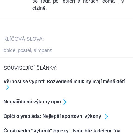
se ráda po lesích a horách, doma i v
cizině.
KLÍČOVÁ SLOVA:
opice
postel
simpanz
,
,
SOUVISEJÍCÍ ČLÁNKY:
Věrnost se vyplatí: Rozvedené mirikiny mají méně dětí
Neuvěřitelné výkony opic
Opičí olympiáda: Nejlepší sportovní výkony
Čínští vědci "vytunili" opičky: Jsme blíž k dětem "na