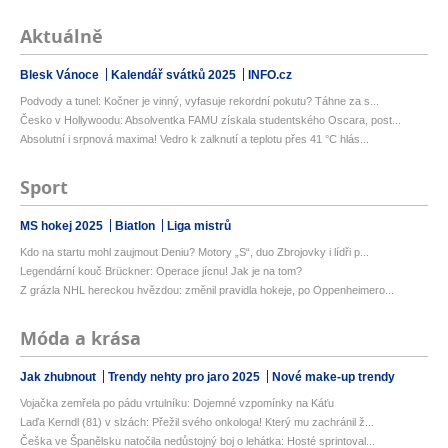
Aktuálně
Blesk Vánoce
Kalendář svátků 2025
INFO.cz
Podvody a tunel: Kočner je vinný, vyfasuje rekordní pokutu? Táhne za s...
Česko v Hollywoodu: Absolventka FAMU získala studentského Oscara, post...
Absolutní i srpnová maxima! Vedro k zalknutí a teplotu přes 41 °C hlás...
Sport
MS hokej 2025
Biatlon
Liga mistrů
Kdo na startu mohl zaujmout Deniu? Motory „S“, duo Zbrojovky i lídři p...
Legendární kouč Brückner: Operace jícnu! Jak je na tom?
Z grázla NHL hereckou hvězdou: změnil pravidla hokeje, po Oppenheimero...
Móda a krása
Jak zhubnout
Trendy nehty pro jaro 2025
Nové make-up trendy
Vojačka zemřela po pádu vrtulníku: Dojemné vzpomínky na Káťu
Laďa Kerndl (81) v slzách: Přežil svého onkologa! Který mu zachránil ž...
Češka ve Španělsku natočila nedůstojný boj o lehátka: Hosté sprintoval...