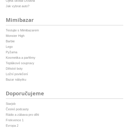
Ojetá Škoda Octavia
Jak vybrat auto?
Mimibazar
Testujte s Mimibazarem
Monster High
Barbie
Lego
Pyžama
Kosmetika a parfémy
Teplákové soupravy
Dětské boty
Ložní povlečení
Bazar nábytku
Doporučujeme
Starjob
České podcasty
Rádio a zábava pro děti
Frekvence 1
Evropa 2