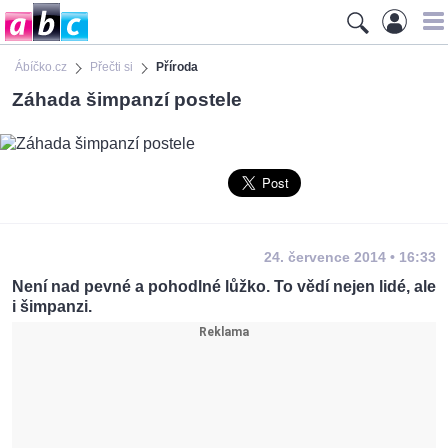
Ábíčko.cz
Přečti si
Příroda
Záhada šimpanzí postele
24. července 2014 • 16:33
Není nad pevné a pohodlné lůžko. To vědí nejen lidé, ale
i šimpanzi.