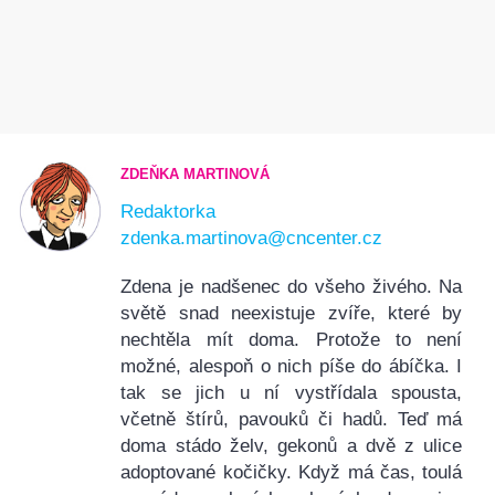
ZDEŇKA MARTINOVÁ
Redaktorka
zdenka.martinova@cncenter.cz
Zdena je nadšenec do všeho živého. Na
světě snad neexistuje zvíře, které by
nechtěla mít doma. Protože to není
možné, alespoň o nich píše do ábíčka. I
tak se jich u ní vystřídala spousta,
včetně štírů, pavouků či hadů. Teď má
doma stádo želv, gekonů a dvě z ulice
adoptované kočičky. Když má čas, toulá