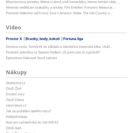
Mourrisonova poradna: Máma si domů vodí kamarádku, kterou nemám ráda. ...
Nintendo nedělá jen skákačky a arkády. Fire Emblem: Fortune's Weave je...
Pomozte Salierimu začít nový život v Americe. Mafia: The Old Country o...
Video
Prostor X
Branky, body, kokoti
Fortuna liga
Deniova cesta: Sochůrek do základu a slávistická stoperská klika. Ukáž...
Poslední sklenička se Samem Neillem: Už jsem vám to vyprávěl?
Epicentrum Kalousek Nové nahrání
Nákupy
hledejceny.cz
Zboží Živě
Osobní vozy
Zboží Dáma
zbozi.blesk.cz
Jak na prohlídku ojetého vozu?
HobbyKompas
Auto pro začátečníka do 100 000 Kč
Zboží Auto