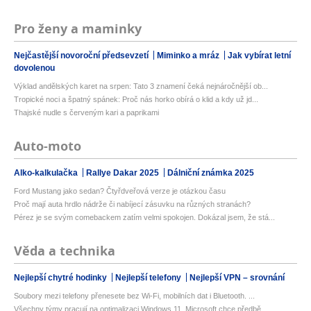
Pro ženy a maminky
Nejčastější novoroční předsevzetí
Miminko a mráz
Jak vybírat letní
dovolenou
Výklad andělských karet na srpen: Tato 3 znamení čeká nejnáročnější ob...
Tropické noci a špatný spánek: Proč nás horko obírá o klid a kdy už jd...
Thajské nudle s červeným kari a paprikami
Auto-moto
Alko-kalkulačka
Rallye Dakar 2025
Dálniční známka 2025
Ford Mustang jako sedan? Čtyřdveřová verze je otázkou času
Proč mají auta hrdlo nádrže či nabíjecí zásuvku na různých stranách?
Pérez je se svým comebackem zatím velmi spokojen. Dokázal jsem, že stá...
Věda a technika
Nejlepší chytré hodinky
Nejlepší telefony
Nejlepší VPN – srovnání
Soubory mezi telefony přenesete bez Wi-Fi, mobilních dat i Bluetooth. ...
Všechny týmy pracují na optimalizaci Windows 11. Microsoft chce předbě...