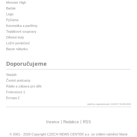
Monster High
Barbie
Lego
Pyžama
Kosmetika a parfémy
Teplákové soupravy
Dětské boty
Ložní povlečení
Bazar nábytku
Doporučujeme
Starjob
České podcasty
Rádio a zábava pro děti
Frekvence 1
Evropa 2
patička vygenerovaná: 15:00:27 09.08.2026
Inzerce
Redakce
RSS
© 2001 - 2026 Copyright
CZECH NEWS CENTER a.s.
se sídlem náměstí Marie