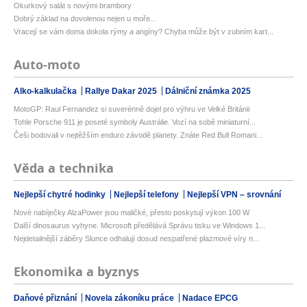
Okurkový salát s novými brambory
Dobrý základ na dovolenou nejen u moře...
Vracejí se vám doma dokola rýmy a angíny? Chyba může být v zubním kart...
Auto-moto
Alko-kalkulačka
Rallye Dakar 2025
Dálniční známka 2025
MotoGP: Raul Fernandez si suverénně dojel pro výhru ve Velké Británii
Tohle Porsche 911 je poseté symboly Austrálie. Vozí na sobě miniaturní...
Češi bodovali v nejtěžším enduro závodě planety. Znáte Red Bull Romani...
Věda a technika
Nejlepší chytré hodinky
Nejlepší telefony
Nejlepší VPN – srovnání
Nové nabíječky AlzaPower jsou maličké, přesto poskytují výkon 100 W
Další dinosaurus vyhyne. Microsoft předělává Správu tisku ve Windows 1...
Nejdetailnější záběry Slunce odhalují dosud nespatřené plazmové víry n...
Ekonomika a byznys
Daňové přiznání
Novela zákoníku práce
Nadace EPCG