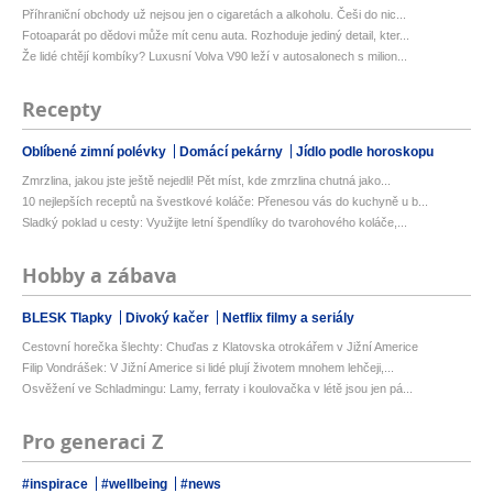
Příhraniční obchody už nejsou jen o cigaretách a alkoholu. Češi do nic...
Fotoaparát po dědovi může mít cenu auta. Rozhoduje jediný detail, kter...
Že lidé chtějí kombíky? Luxusní Volva V90 leží v autosalonech s milion...
Recepty
Oblíbené zimní polévky
Domácí pekárny
Jídlo podle horoskopu
Zmrzlina, jakou jste ještě nejedli! Pět míst, kde zmrzlina chutná jako...
10 nejlepších receptů na švestkové koláče: Přenesou vás do kuchyně u b...
Sladký poklad u cesty: Využijte letní špendlíky do tvarohového koláče,...
Hobby a zábava
BLESK Tlapky
Divoký kačer
Netflix filmy a seriály
Cestovní horečka šlechty: Chuďas z Klatovska otrokářem v Jižní Americe
Filip Vondrášek: V Jižní Americe si lidé plují životem mnohem lehčeji,...
Osvěžení ve Schladmingu: Lamy, ferraty i koulovačka v létě jsou jen pá...
Pro generaci Z
#inspirace
#wellbeing
#news