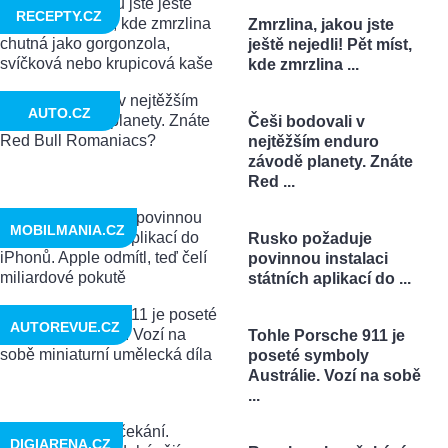
RECEPTY.CZ
Zmrzlina, jakou jste
ještě nejedli! Pět míst,
kde zmrzlina ...
AUTO.CZ
Češi bodovali v
nejtěžším enduro
závodě planety. Znáte
Red ...
MOBILMANIA.CZ
Rusko požaduje
povinnou instalaci
státních aplikací do ...
AUTOREVUE.CZ
Tohle Porsche 911 je
poseté symboly
Austrálie. Vozí na sobě
...
DIGIARENA.CZ