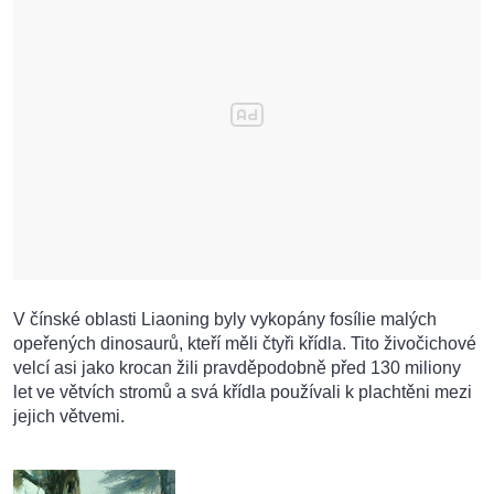
V čínské oblasti Liaoning byly vykopány fosílie malých
opeřených dinosaurů, kteří měli čtyři křídla. Tito živočichové
velcí asi jako krocan žili pravděpodobně před 130 miliony
let ve větvích stromů a svá křídla používali k plachtěni mezi
jejich větvemi.