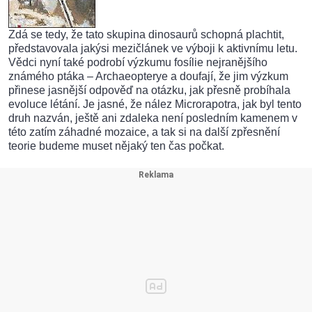
Zdá se tedy, že tato skupina dinosaurů schopná plachtit,
představovala jakýsi mezičlánek ve výboji k aktivnímu letu.
Vědci nyní také podrobí výzkumu fosílie nejranějšího
známého ptáka – Archaeopterye a doufají, že jim výzkum
přinese jasnější odpověď na otázku, jak přesně probíhala
evoluce létání. Je jasné, že nález Microrapotra, jak byl tento
druh nazván, ještě ani zdaleka není posledním kamenem v
této zatím záhadné mozaice, a tak si na další zpřesnění
teorie budeme muset nějaký ten čas počkat.