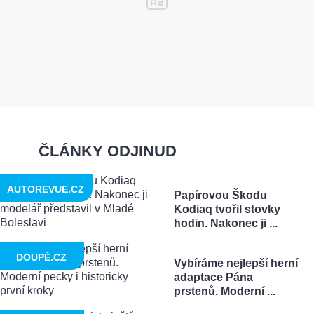
ČLÁNKY ODJINUD
AUTOREVUE.CZ
Papírovou Škodu
Kodiaq tvořil stovky
hodin. Nakonec ji ...
DOUPĚ.CZ
Vybíráme nejlepší herní
adaptace Pána
prstenů. Moderní ...