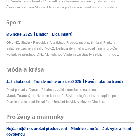
U Daniela Landy hořelo! V památkově chráněném domě vypalovali vosy
Čeká nás zatmění Slunce. Mimořádná podívaná v minulosti ovlivňovala bi...
Sport
MS hokej 2025
Biatlon
Liga mistrů
ONLINE: Slavia - Pardubice. V základu Provod, na pravém kraji Piták, h...
Salač senzačně vyhrál v Moto2: Nejlepší den mého života! Triumf pro Če...
Fotbalové přestupy ONLINE: odchod Vindahla ze Sparty se blíží, míří do...
Móda a krása
Jak zhubnout
Trendy nehty pro jaro 2025
Nové make-up trendy
Další poklad z Dunaje: Z bahna vytáhli motorku i s nacistou
Marek Ztracený po životním koncertě: Závist kolegů a slova o teplém po...
Draisina, velocipéd i kostitřas: Unikátní bicykly v Muzeu Chodska
Pro ženy a maminky
Nejčastější novoroční předsevzetí
Miminko a mráz
Jak vybírat letní
dovolenou