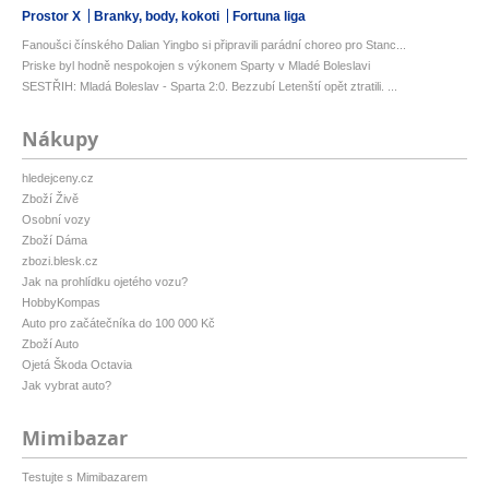
Prostor X
Branky, body, kokoti
Fortuna liga
Fanoušci čínského Dalian Yingbo si připravili parádní choreo pro Stanc...
Priske byl hodně nespokojen s výkonem Sparty v Mladé Boleslavi
SESTŘIH: Mladá Boleslav - Sparta 2:0. Bezzubí Letenští opět ztratili. ...
Nákupy
hledejceny.cz
Zboží Živě
Osobní vozy
Zboží Dáma
zbozi.blesk.cz
Jak na prohlídku ojetého vozu?
HobbyKompas
Auto pro začátečníka do 100 000 Kč
Zboží Auto
Ojetá Škoda Octavia
Jak vybrat auto?
Mimibazar
Testujte s Mimibazarem