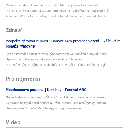
Glow up se stává luxusem, proč mladí lidé říkají ano glow downu?
Pop Culture Wrap: Ariana Grande promluvila o svém ústupu z veřejného ž...
Alt news: MGK v tom zas lítá, Jared Leto byl obviněný ze sexuálního ob...
Zdraví
Podpořte dětskou imunitu
Babské rady proti nachlazení
S čím vším
pomůže rýmovník
Jak se zdravě zchladit v tropických vedrech: Co pomáhá a kdy už riskuj...
Úpal a úžeh: Jak je poznat a jak se z nich rychle vyléčit
Parazité v nás: Kterým se u nás líbí a kde v našem těle je můžeme nají...
Pro nejmenší
Mourissonova poradna
Komiksy
Festival ABC
Nahlédněte do nové továrny Škoda Auto: Takhle probíhá výroba baterií p...
Vybíráme nejlepší herní adaptace Pána prstenů. Moderní pecky i histori...
Desková hra Stínadla: Rychlé šípy ožívají v napínavé
Video