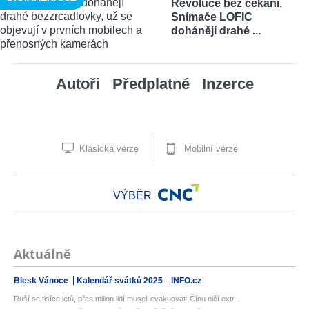
Revoluce bez čekání.
Snímače LOFIC
dohánějí drahé ...
Autoři
Předplatné
Inzerce
Klasická verze
Mobilní verze
VÝBĚR
Aktuálně
Blesk Vánoce
Kalendář svátků 2025
INFO.cz
Ruší se tisíce letů, přes milion lidí museli evakuovat: Čínu ničí extr...