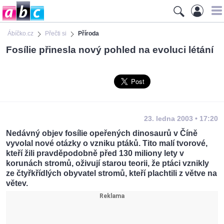
Ábíčko.cz
Přečti si
Příroda
Fosílie přinesla nový pohled na evoluci létání
23. ledna 2003 • 17:20
Nedávný objev fosílie opeřených dinosaurů v Číně
vyvolal nové otázky o vzniku ptáků. Tito malí tvorové,
kteří žili pravděpodobně před 130 miliony lety v
korunách stromů, oživují starou teorii, že ptáci vznikly
ze čtyřkřídlých obyvatel stromů, kteří plachtili z větve na
větev.