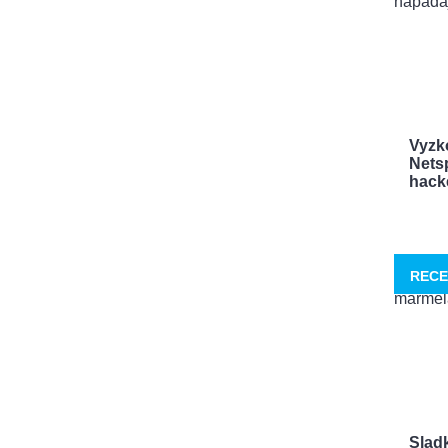
Vyzk
Netsp
hacke
RECE
Sladk