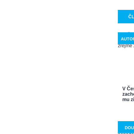
Č
AUTO
V Če
zach
mu zř
DOU