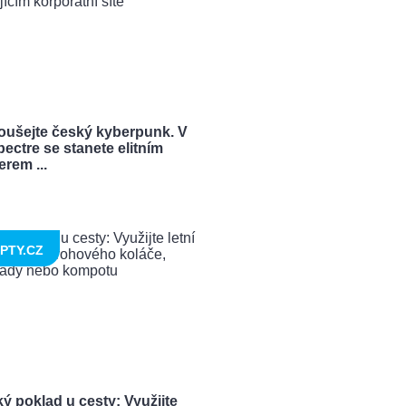
oušejte český kyberpunk. V
ectre se stanete elitním
rem ...
PTY.CZ
ý poklad u cesty: Využijte