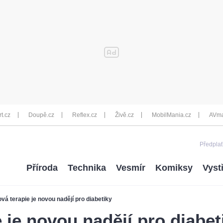
rt.cz
Doupě.cz
Reflex.cz
Živě.cz
MobilMania.cz
AVma
Předplať
Příroda
Technika
Vesmír
Komiksy
Vyst
vá terapie je novou nadějí pro diabetiky
 je novou nadějí pro diabet