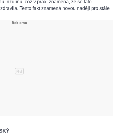
u inzulínu, což v praxi znamená, že se tato
zdravila. Tento fakt znamená novou naději pro stále
VSKÝ