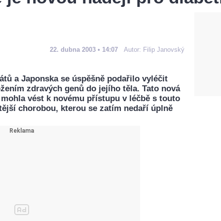
22. dubna 2003 • 14:07
Autor:
Filip Janovský
tů a Japonska se úspěšně podařilo vyléčit
žením zdravých genů do jejího těla. Tato nová
 mohla vést k novému přístupu v léčbě s touto
ější chorobou, kterou se zatím nedaří úplně