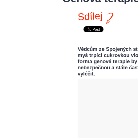
Sdílej
Vědcům ze Spojených stá
myš trpící cukrovkou vlo
forma genové terapie by
nebezpečnou a stále čast
vyléčit.