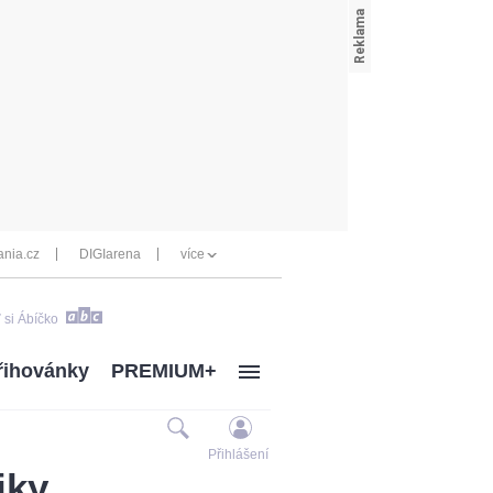
nia.cz
DIGIarena
více
 si Ábíčko
řihovánky
PREMIUM+
Přihlášení
iky