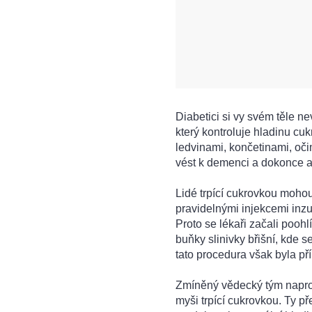
Diabetici si vy svém těle n
který kontroluje hladinu cu
ledvinami, končetinami, oč
vést k demenci a dokonce až
Lidé trpící cukrovkou mohou
pravidelnými injekcemi inzu
Proto se lékaři začali pooh
buňky slinivky břišní, kde s
tato procedura však byla příl
Zmíněný vědecký tým naprot
myši trpící cukrovkou. Ty p