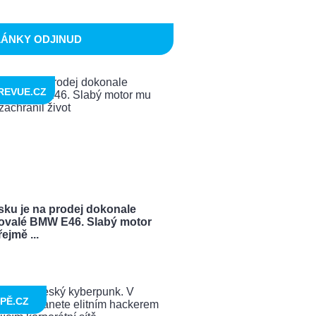
LÁNKY ODJINUD
REVUE.CZ
sku je na prodej dokonale
ovalé BMW E46. Slabý motor
ejmě ...
PĚ.CZ