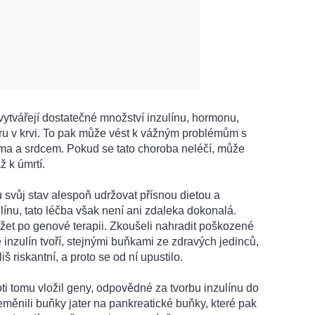
evytvářejí dostatečné množství inzulínu, hormonu,
kru v krvi. To pak může vést k vážným problémům s
ima a srdcem. Pokud se tato choroba neléčí, může
 k úmrtí.
 svůj stav alespoň udržovat přísnou dietou a
línu, tato léčba však není ani zdaleka dokonalá.
lížet po genové terapii. Zkoušeli nahradit poškozené
e inzulín tvoří, stejnými buňkami ze zdravých jedinců,
iš riskantní, a proto se od ní upustilo.
i tomu vložil geny, odpovědné za tvorbu inzulínu do
řeměnili buňky jater na pankreatické buňky, které pak