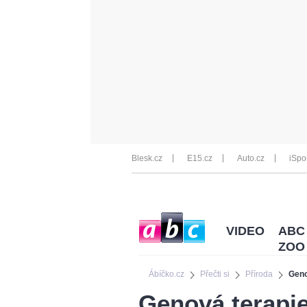
Blesk.cz
E15.cz
Auto.cz
iSpo
VIDEO
ABC
ZOO
Ábíčko.cz
Přečti si
Příroda
Geno
Genová terapie