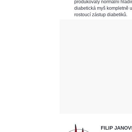
produkovaly normální hladin
diabetická myš kompletně u
rostoucí zástup diabetiků.
FILIP JANO