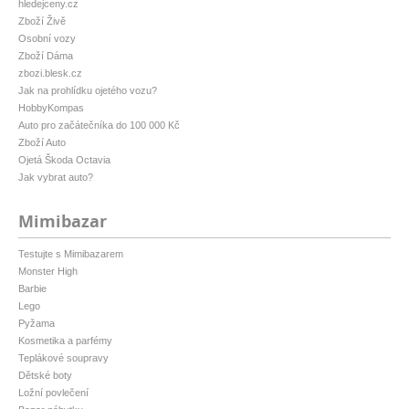
hledejceny.cz
Zboží Živě
Osobní vozy
Zboží Dáma
zbozi.blesk.cz
Jak na prohlídku ojetého vozu?
HobbyKompas
Auto pro začátečníka do 100 000 Kč
Zboží Auto
Ojetá Škoda Octavia
Jak vybrat auto?
Mimibazar
Testujte s Mimibazarem
Monster High
Barbie
Lego
Pyžama
Kosmetika a parfémy
Teplákové soupravy
Dětské boty
Ložní povlečení