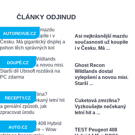
ČLÁNKY ODJINUD
AUTOREVUE.CZ
Asi nejkrásnější mazdu
současnosti už koupíte
i v Česku. Má ...
DOUPĚ.CZ
Ghost Recon
Wildlands dostal
vylepšení a novou misi.
Starší ...
RECEPTY.CZ
Cuketová zmrzlina?
Vyzkoušejte nečekaný
letní hit a ...
AUTO.CZ
TEST Peugeot 408