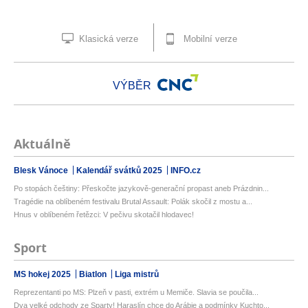
Klasická verze
Mobilní verze
VÝBĚR
Aktuálně
Blesk Vánoce
Kalendář svátků 2025
INFO.cz
Po stopách češtiny: Přeskočte jazykově-generační propast aneb Prázdnin...
Tragédie na oblíbeném festivalu Brutal Assault: Polák skočil z mostu a...
Hnus v oblíbeném řetězci: V pečivu skotačil hlodavec!
Sport
MS hokej 2025
Biatlon
Liga mistrů
Reprezentanti po MS: Plzeň v pasti, extrém u Memiče. Slavia se poučila...
Dva velké odchody ze Sparty! Haraslín chce do Arábie a podmínky Kuchto...