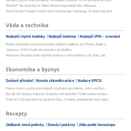
Domácí zázemí a jiné projekty. Verstappen popsal, co mu pomáhá se sous...
MotoGP: Na úvod byl ve Velké Británii nejrychlejší Alex Márquez
Nová Honda Prelude v losím testu nezklamala. Dokazuje, že dokonalý pod...
Věda a technika
Nejlepší chytré hodinky
Nejlepší telefony
Nejlepší VPN – srovnání
Rusko požaduje povinnou instalaci státních aplikací do iPhonů. Apple o...
Ukázka z GTA 6 bude mít premiéru na Netflixu
Muskova Terrafab bude největší budova v historii lidstva. Už víme, jak...
Ekonomika a byznys
Daňové přiznání
Novela zákoníku práce
Nadace EPCG
Finvox roste v počtu konzultantů i službách pro klienty. Jeho součástí...
Bývalý šéf Správy železnic Svoboda čelí obvinění. Podle policie manipu...
Úrok až 4,25 procenta na spořicím účtu. Creditas představila nové sazb...
Recepty
Oblíbené zimní polévky
Domácí pekárny
Jídlo podle horoskopu