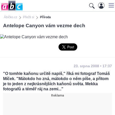
Ábíčko.cz
Přečti si
Příroda
Antelope Canyon vám vezme dech
23. srpna 2008 • 17:37
"O tomhle kaňonu určitě napiš," říká mi fotograf Tomáš
Míček. "Málokdo ho zná, málokdo o něm píše, a přitom
je to jeden z nejkrásnějších kaňonů světa. Mekka
fotografů a téměř ráj na zemi..."