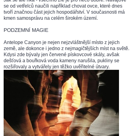
se od vetřelců naučili například chovat ovce, které dnes
tvoří značnou část jejich hospodářství. V současnosti má
kmen samosprávu na celém širokém území.
PODZEMNÍ MAGIE
Antelope Canyon je nejen nejzvláštnější místo z jejich
země, ale dokonce i jedno z nejmagičtějších míst na světě.
Kdysi zde bývaly jen červené pískovcové skály, avšak
dešťová a bouřková voda kameny narušila, pukliny se
rozšiřovaly a vytvářely jen těžko uvěřitelné útvary.