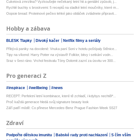
Cuketová zmrzlina? Vyzkoušejte nečekaný letní hit a geniální způsob, j...
Rychlé buchty s broskvemi: 5 receptů na sladké letní moučníky, které m...
Oopsie bread: Proteinové pečivo lehké jako obláček zvládnete připravit...
Hobby a zábava
BLESK Tlapky
Divoký kačer
Netflix filmy a seriály
Přibývá paniky na dovolené: Vnuka paní Soni v hotelu poštípaly štěnice...
Tipy na víkend: Harry Potter na výstavě! Folklor, bitvy i setkání vodn...
Sraz v šest ráno. Vrchol festivalu Tóny Dolomit zazní za úsvitu ve 300...
Pro generaci Z
#inspirace
#wellbeing
#news
RECEPT: Perfektní letní kombinace, které tě zchladí, i kdybys nechtěl*...
Proč každá generace hledá svůj signature beauty look
Září patří módě: Co přinese Mercedes-Benz Prague Fashion Week SS27
Zdraví
Podpořte dětskou imunitu
Babské rady proti nachlazení
S čím vším