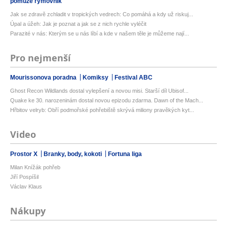
pomůže rýmovník
Jak se zdravě zchladit v tropických vedrech: Co pomáhá a kdy už riskuj...
Úpal a úžeh: Jak je poznat a jak se z nich rychle vyléčit
Parazité v nás: Kterým se u nás líbí a kde v našem těle je můžeme nají...
Pro nejmenší
Mourissonova poradna
Komiksy
Festival ABC
Ghost Recon Wildlands dostal vylepšení a novou misi. Starší díl Ubisof...
Quake ke 30. narozeninám dostal novou epizodu zdarma. Dawn of the Mach...
Hřbitov velryb: Obří podmořské pohřebiště skrývá miliony pravěkých kyt...
Video
Prostor X
Branky, body, kokoti
Fortuna liga
Milan Knížák pohřeb
Jiří Pospíšil
Václav Klaus
Nákupy