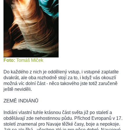
Foto:
Tomáš Míček
Do každého z nich je oddělený vstup, i vstupné zaplatíte
dvakrát, ale oba rozhodně stojí za to, i když vás okouzlí
možná víc dolní část - něco takového jste totiž zaručeně
ještě neviděli.
ZEMĚ INDIÁNŮ
Indiáni vlastní tuhle krásnou část světa již po staletí a
obdělávají zde nehostinnou půdu. Příchod Evropanů v 17.
století znamenal pro Navaje těžké časy, boje a nepokoje.
Jak se ale říká - všechno zlé je pro něco dobré. Navajové