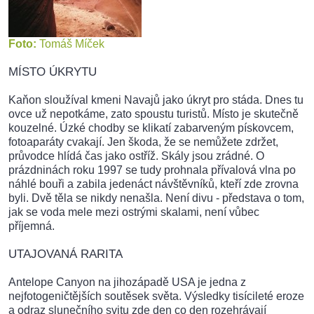
Foto:
Tomáš Míček
MÍSTO ÚKRYTU
Kaňon sloužíval kmeni Navajů jako úkryt pro stáda. Dnes tu
ovce už nepotkáme, zato spoustu turistů. Místo je skutečně
kouzelné. Úzké chodby se klikatí zabarveným pískovcem,
fotoaparáty cvakají. Jen škoda, že se nemůžete zdržet,
průvodce hlídá čas jako ostříž. Skály jsou zrádné. O
prázdninách roku 1997 se tudy prohnala přívalová vlna po
náhlé bouři a zabila jedenáct návštěvníků, kteří zde zrovna
byli. Dvě těla se nikdy nenašla. Není divu - představa o tom,
jak se voda mele mezi ostrými skalami, není vůbec
příjemná.
UTAJOVANÁ RARITA
Antelope Canyon na jihozápadě USA je jedna z
nejfotogeničtějších soutěsek světa. Výsledky tisícileté eroze
a odraz slunečního svitu zde den co den rozehrávají