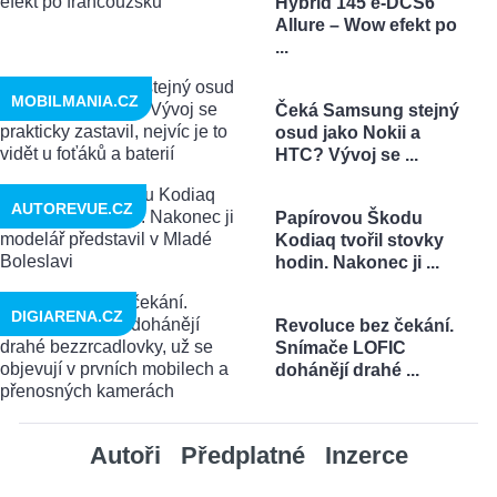
Hybrid 145 e-DCS6
Allure – Wow efekt po
...
MOBILMANIA.CZ
Čeká Samsung stejný
osud jako Nokii a
HTC? Vývoj se ...
AUTOREVUE.CZ
Papírovou Škodu
Kodiaq tvořil stovky
hodin. Nakonec ji ...
DIGIARENA.CZ
Revoluce bez čekání.
Snímače LOFIC
dohánějí drahé ...
Autoři
Předplatné
Inzerce