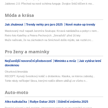
Jablonec 2.0: Přechod na nové schéma funguje. Dvojice Srbů klíčem k mo...
Móda a krása
Jak zhubnout
Trendy nehty pro jaro 2025
Nové make-up trendy
Maskovaný muž napadl Jaromíra Soukupa: Krvavá nakládačka a pobyt v nem...
Retro foto Kateřiny a Petera Pechových: „Smraďoši“ před 16 lety
Muže naštvalo, že na záchodech na Smíchově došlo mýdlo, tak rozbil zrc...
Pro ženy a maminky
Nejčastější novoroční předsevzetí
Miminko a mráz
Jak vybírat letní
dovolenou
Okurková limonáda
RECEPT: Kynutý švestkový koláč s drobenkou. Klasika, se kterou zaboduj...
Tohle nikdy neříkejte! Slova, kterými rodiče dětem ubližují ze všeho n...
Auto-moto
Alko-kalkulačka
Rallye Dakar 2025
Dálniční známka 2025