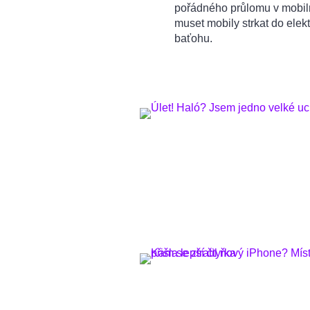
pořádného průlomu v mobiln
muset mobily strkat do elek
baťohu.