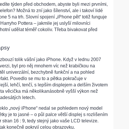
sedíte týden před obchodem, abyste byli mezi prvními,
lefon? Možná to zní jako šílenství, ale i takoví lidé
e 5 na trh. Slovní spojení „iPhone pět“ totiž funguje
 Harryho Pottera – jakmile jej uslyší milovníci
chotní udělat téměř cokoliv. Třeba bivakovat před
apsy
zbouzí tolik vášní jako iPhone. Když v lednu 2007
 verzi, byl pro něj mnohem víc než krabičkou na
htěl univerzální, bezchybně funkční a na pohled
fakt. Povedlo se mu to a pětka pokračuje v
jší, lehčí, tenčí, s lepším displejem a delším životem
 ta věcička má několikanásobně vyšší výkon než
adesátých letech.
řeklo „nový iPhone“ nedal se pohledem nový model
ětky je to jasné – o půl palce větší displej s rozlišením
stran 16 : 9, tedy stejný jako vaše LCD televize.
tak konečně pokryjí celou obrazovku.