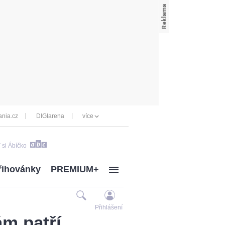
nia.cz
DIGIarena
více
 si Ábíčko
řihovánky
PREMIUM+
Přihlášení
ám patří