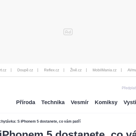
rt.cz
Doupě.cz
Reflex.cz
Živě.cz
MobilMania.cz
AVma
Předplať
Příroda
Technika
Vesmír
Komiksy
Vyst
chytávka: S iPhonem 5 dostanete, co vám patří
iPhonem 5 dostanete, co v