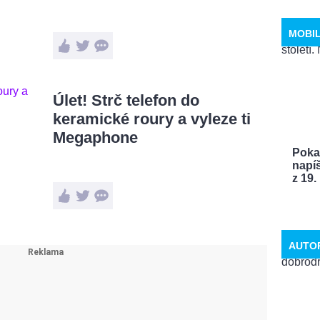
MOBI
Úlet! Strč telefon do
keramické roury a vyleze ti
Megaphone
Poka
napíš
z 19. .
AUTO