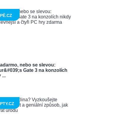
PĚ.CZ
zadarmo, nebo se slevou:
ur&#039;s Gate 3 na konzolích
...
PTY.CZ