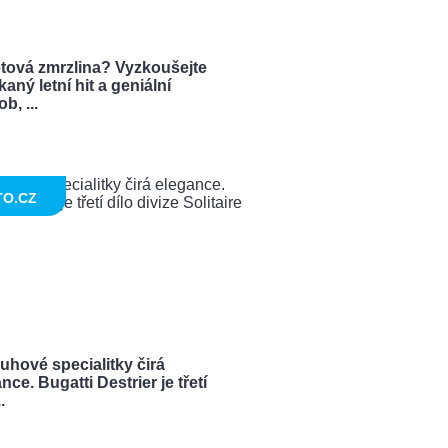
tová zmrzlina? Vyzkoušejte
aný letní hit a geniální
b, ...
TO.CZ
uhové specialitky čirá
nce. Bugatti Destrier je třetí
.