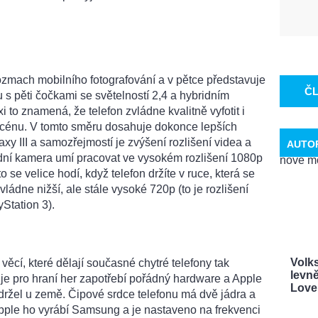
ozmach mobilního fotografování a v pětce představuje
Č
 pěti čočkami se světelností 2,4 a hybridním
xi to znamená, že telefon zvládne kvalitně vyfotit i
scénu. V tomto směru dosahuje dokonce lepších
 III a samozřejmostí je zvýšení rozlišení videa a
AUTO
adní kamera umí pracovat ve vysokém rozlišení 1080p
to se velice hodí, když telefon držíte v ruce, která se
ládne nižší, ale stále vysoké 720p (to je rozlišení
Station 3).
Volk
z věcí, které dělají současné chytré telefony tak
levně
, je pro hraní her zapotřebí pořádný hardware a Apple
Love. 
držel u země. Čipové srdce telefonu má dvě jádra a
pple ho vyrábí Samsung a je nastaveno na frekvenci