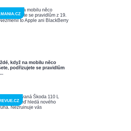
LMANIA.CZ
ždé, když na mobilu něco
ete, podřizujete se pravidlům
..
REVUE.CZ