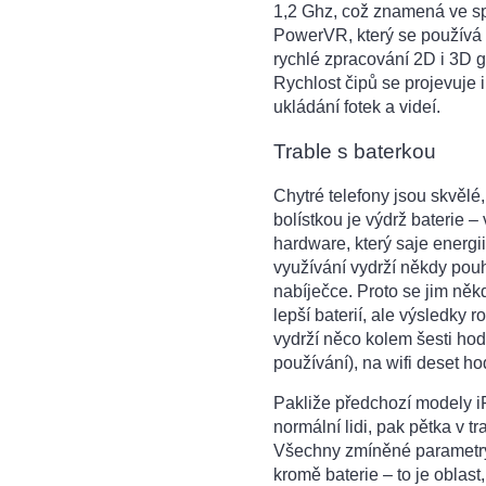
1,2 Ghz, což znamená ve sp
PowerVR, který se používá s
rychlé zpracování 2D i 3D g
Rychlost čipů se projevuje i
ukládání fotek a videí.
Trable s baterkou
Chytré telefony jsou skvělé
bolístkou je výdrž baterie –
hardware, který saje energii
využívání vydrží někdy pouh
nabíječce. Proto se jim někd
lepší baterií, ale výsledky
vydrží něco kolem šesti ho
používání), na wifi deset h
Pakliže předchozí modely i
normální lidi, pak pětka v t
Všechny zmíněné parametry 
kromě baterie – to je oblast