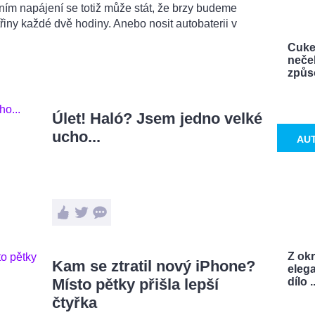
ím napájení se totiž může stát, že brzy budeme
třiny každé dvě hodiny. Anebo nosit autobaterii v
Cuke
neček
způso
Úlet! Haló? Jsem jedno velké
ucho...
AU
Z okr
Kam se ztratil nový iPhone?
elega
Místo pětky přišla lepší
dílo ..
čtyřka