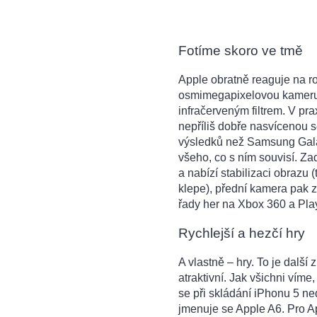
Fotíme skoro ve tmě
Apple obratně reaguje na r
osmimegapixelovou kameru s
infračerveným filtrem. V pra
nepříliš dobře nasvícenou 
výsledků než Samsung Galaxy
všeho, co s ním souvisí. Z
a nabízí stabilizaci obrazu (
klepe), přední kamera pak zv
řady her na Xbox 360 a Play
Rychlejší a hezčí hry
A vlastně – hry. To je další 
atraktivní. Jak všichni víme
se při skládání iPhonu 5 ne
jmenuje se Apple A6. Pro A