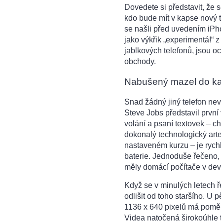
Dovedete si představit, že 
kdo bude mít v kapse nový te
se našli před uvedením iPhon
jako výkřik „experimentá!“ z
jablkových telefonů, jsou o
obchody.
Nabušený mazel do k
Snad žádný jiný telefon nev
Steve Jobs představil první
volání a psaní textovek – c
dokonalý technologický arte
nastaveném kurzu – je rychle
baterie. Jednoduše řečeno,
měly domácí počítače v dev
Když se v minulých letech 
odlišit od toho staršího. U p
1136 x 640 pixelů má poměr 
Videa natočená širokoúhle 