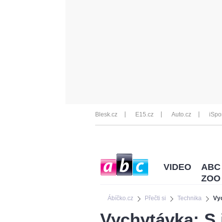
Blesk.cz
E15.cz
Auto.cz
iSpo
VIDEO
ABC
ZOO
Ábíčko.cz
Přečti si
Technika
Vy
Vychytávka: S 