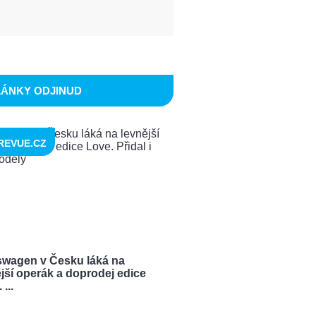
LÁNKY ODJINUD
REVUE.CZ
swagen v Česku láká na
jší operák a doprodej edice
...