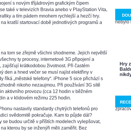
ojení s novým tříjádrovým grafickým čipem
e také v televizích Bravia anebo v PlayStation Vita,
DOU
rafiky a tím pádem mnohem rychlejší a hezčí hry.
 na kratší startovací době jednotlivých programů a
, na tom se zřejmě všichni shodneme. Jejich největší
 všechny ty procesy, internetové 3G připojení a
Hry 
, zajišťují krátkodobou životnost. Při častém
Bald
ý den a hned večer se musí najíst elektřiny v
nikdy 
y říká „městské telefony“. iPhone 5 sice přichází s
 rozhodně nikoho nezaujmou. Při používání 3G sítě
din aktivního provozu (cca 12 hodin v běžném
odin a v klidovém režimu 225 hodin.
RECE
Phonu nastavily standardy chytrých telefonů pro
radici svědomitě pokračuje. Kam to půjde dál?
se budou určitě v příštích modelech vylepšovat,
, na kterou by se inženýři měli zaměřit. Bez