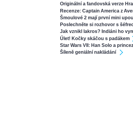
Originální a fandovská verze Hr
Recenze: Captain America z Ave
Šmoulové 2 mají první mini upou
Poslechněte si rozhovor s šéfr
Jak vznikl lakros? Indiáni ho vym
Úlet! Kočky skáčou s padákem
Star Wars VII: Han Solo a princez
Šíleně geniální nakládání