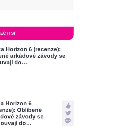
EČTI SI
a Horizon 6
enze): Oblíbené
ádové závody se
souvají do…