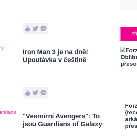
PŘ
Iron Man 3 je na dně!
Upoutávka v češtině
Forz
(rec
"Vesmírní Avengers": To
ark
jsou Guardians of Galaxy
pře