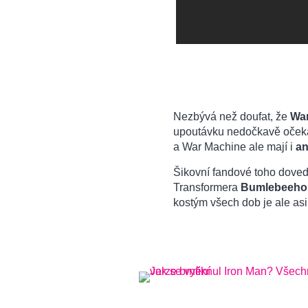
Nezbývá než doufat, že
Wa
upoutávku nedočkavě oček
a War Machine ale mají i
a
Šikovní fandové toho doved
Transformera
Bumlebeeho
kostým všech dob je ale as