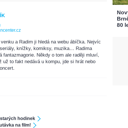
Nový
ÍK
Brn
80 l
u
ncenter.cz
 venku a Radim ji hledá na webu ábíčka. Nejvíc
, seriály, knížky, komiksy, muzika… Radima
á fantazmagorie. Někdy o tom ale raději mluví,
ž už to fakt nedává u kompu, jde si hrát nebo
oncert.
 starých hodinek
távka na film!