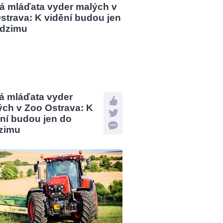
á mláďata vyder
ých v Zoo Ostrava: K
ní budou jen do
zimu