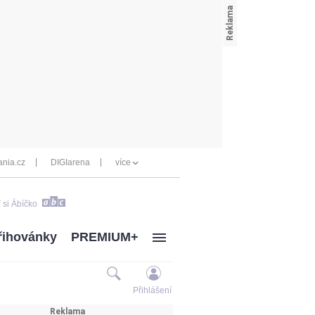
nia.cz
DIGIarena
více
 si Ábíčko
řihovánky
PREMIUM+
Přihlášení