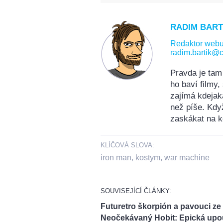
RADIM BART
Redaktor web
radim.bartik@c
Pravda je tam
ho baví filmy
zajímá kdejak
než píše. Kdy
zaskákat na k
KLÍČOVÁ SLOVA:
iron man
,
kostym
,
war machine
SOUVISEJÍCÍ ČLÁNKY:
Futuretro škorpión a pavouci ze
Neočekávaný Hobit: Epická upou