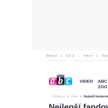
Blesk.cz
E15.cz
Auto.cz
iSpo
VIDEO
ABC
ZOO
Ábíčko.cz
Video
Nejlepší fandov
Nejlepší fand