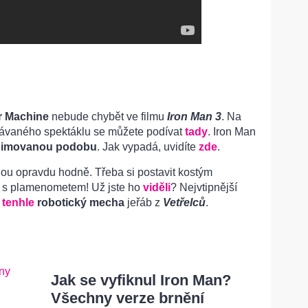
r Machine
nebude chybět ve filmu
Iron Man 3
. Na
ávaného spektáklu se můžete podívat
tady
. Iron Man
nimovanou podobu
. Jak vypadá, uvidíte
zde
.
ou opravdu hodně. Třeba si postavit kostým
s plamenometem! Už jste ho
viděli
? Nejvtipnější
i
tenhle
robotický mecha
jeřáb z
Vetřelců
.
Jak se vyfiknul Iron Man?
Všechny verze brnění