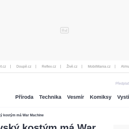
rt.cz
Doupě.cz
Reflex.cz
Živě.cz
MobilMania.cz
AVma
Předplať
Příroda
Technika
Vesmír
Komiksy
Vyst
ský kostým má War Machine
ovský kostým má War