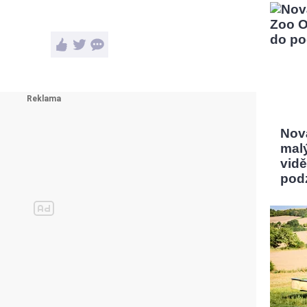
Nov
mal
vidě
pod