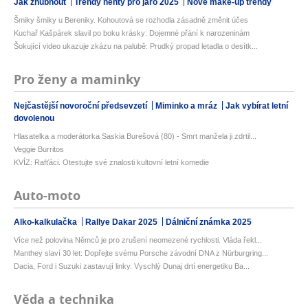
Jak zhubnout
Trendy nehty pro jaro 2025
Nové make-up trendy
Šmiky šmiky u Bereniky. Kohoutová se rozhodla zásadně změnit účes
Kuchař Kašpárek slavil po boku krásky: Dojemné přání k narozeninám
Šokující video ukazuje zkázu na palubě: Prudký propad letadla o desítk...
Pro ženy a maminky
Nejčastější novoroční předsevzetí
Miminko a mráz
Jak vybírat letní
dovolenou
Hlasatelka a moderátorka Saskia Burešová (80) - Smrt manžela ji zdrtil...
Veggie Burritos
KVÍZ: Rafťáci. Otestujte své znalosti kultovní letní komedie
Auto-moto
Alko-kalkulačka
Rallye Dakar 2025
Dálniční známka 2025
Více než polovina Němců je pro zrušení neomezené rychlosti. Vláda řekl...
Manthey slaví 30 let: Dopřejte svému Porsche závodní DNA z Nürburgring...
Dacia, Ford i Suzuki zastavují linky. Vyschlý Dunaj drtí energetiku Ba...
Věda a technika