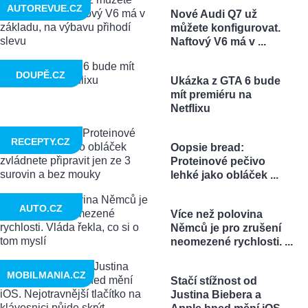
AUTOREVUE.CZ
Nové Audi Q7 už
můžete konfigurovat.
Naftový V6 má v ...
DOUPĚ.CZ
Ukázka z GTA 6 bude
mít premiéru na
Netflixu
RECEPTY.CZ
Oopsie bread:
Proteinové pečivo
lehké jako obláček ...
AUTO.CZ
Více než polovina
Němců je pro zrušení
neomezené rychlosti. ...
MOBILMANIA.CZ
Stačí stížnost od
Justina Biebera a