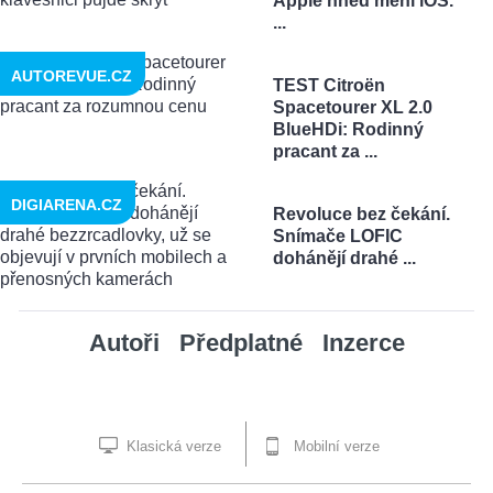
Apple hned mění iOS.
...
AUTOREVUE.CZ
TEST Citroën
Spacetourer XL 2.0
BlueHDi: Rodinný
pracant za ...
DIGIARENA.CZ
Revoluce bez čekání.
Snímače LOFIC
dohánějí drahé ...
Autoři
Předplatné
Inzerce
Klasická verze
Mobilní verze