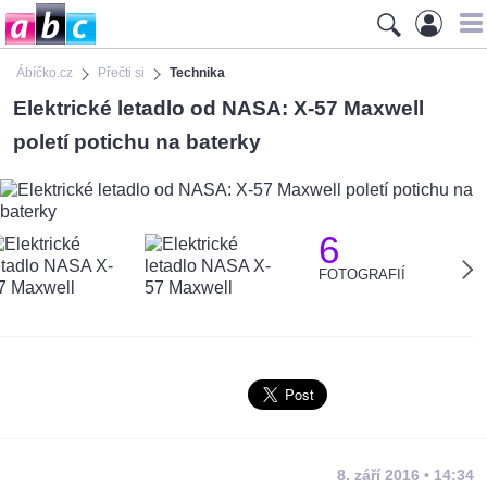
Ábíčko.cz
Přečti si
Technika
Elektrické letadlo od NASA: X-57 Maxwell
poletí potichu na baterky
6
FOTOGRAFIÍ
8. září 2016 • 14:34