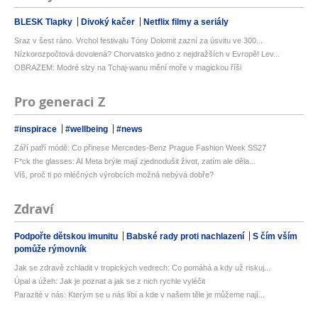
BLESK Tlapky
Divoký kačer
Netflix filmy a seriály
Sraz v šest ráno. Vrchol festivalu Tóny Dolomit zazní za úsvitu ve 300...
Nízkorozpočtová dovolená? Chorvatsko jedno z nejdražších v Evropě! Lev...
OBRAZEM: Modré slzy na Tchaj-wanu mění moře v magickou říši
Pro generaci Z
#inspirace
#wellbeing
#news
Září patří módě: Co přinese Mercedes-Benz Prague Fashion Week SS27
F*ck the glasses: AI Meta brýle mají zjednodušit život, zatím ale děla...
Víš, proč ti po mléčných výrobcích možná nebývá dobře?
Zdraví
Podpořte dětskou imunitu
Babské rady proti nachlazení
S čím vším
pomůže rýmovník
Jak se zdravě zchladit v tropických vedrech: Co pomáhá a kdy už riskuj...
Úpal a úžeh: Jak je poznat a jak se z nich rychle vyléčit
Parazité v nás: Kterým se u nás líbí a kde v našem těle je můžeme nají...