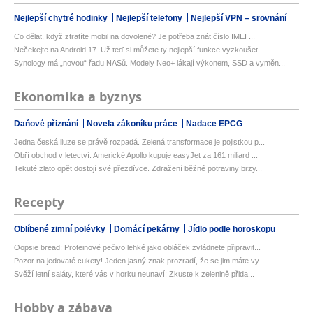
Nejlepší chytré hodinky
Nejlepší telefony
Nejlepší VPN – srovnání
Co dělat, když ztratíte mobil na dovolené? Je potřeba znát číslo IMEI ...
Nečekejte na Android 17. Už teď si můžete ty nejlepší funkce vyzkoušet...
Synology má „novou“ řadu NASů. Modely Neo+ lákají výkonem, SSD a vyměn...
Ekonomika a byznys
Daňové přiznání
Novela zákoníku práce
Nadace EPCG
Jedna česká iluze se právě rozpadá. Zelená transformace je pojistkou p...
Obří obchod v letectví. Americké Apollo kupuje easyJet za 161 miliard ...
Tekuté zlato opět dostojí své přezdívce. Zdražení běžné potraviny brzy...
Recepty
Oblíbené zimní polévky
Domácí pekárny
Jídlo podle horoskopu
Oopsie bread: Proteinové pečivo lehké jako obláček zvládnete připravit...
Pozor na jedovaté cukety! Jeden jasný znak prozradí, že se jim máte vy...
Svěží letní saláty, které vás v horku neunaví: Zkuste k zelenině přida...
Hobby a zábava