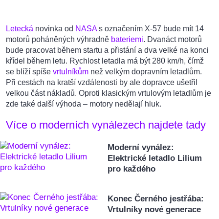
Letecká
novinka od
NASA
s označením X-57 bude mít 14
motorů poháněných výhradně
bateriemi
. Dvanáct motorů
bude pracovat během startu a přistání a dva velké na konci
křídel během letu. Rychlost letadla má být 280 km/h, čímž
se blíží spíše
vrtulníkům
než velkým dopravním letadlům.
Při cestách na kratší vzdálenosti by ale dopravce ušetřil
velkou část nákladů. Oproti klasickým vrtulovým letadlům je
zde také další výhoda – motory nedělají hluk.
Více o moderních vynálezech najdete tady
Moderní vynález:
Elektrické letadlo Lilium
pro každého
Konec Černého jestřába:
Vrtulníky nové generace