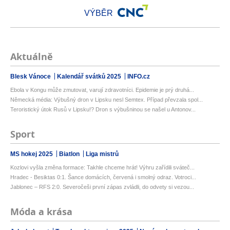
VÝBĚR
Aktuálně
Blesk Vánoce
Kalendář svátků 2025
INFO.cz
Ebola v Kongu může zmutovat, varují zdravotníci. Epidemie je prý druhá...
Německá média: Výbušný dron v Lipsku nesl Semtex. Případ převzala spol...
Teroristický útok Rusů v Lipsku!? Dron s výbušninou se našel u Antonov...
Sport
MS hokej 2025
Biatlon
Liga mistrů
Kozlovi vyšla změna formace: Takhle chceme hrát! Výhru zařídili sváteč...
Hradec - Besiktas 0:1. Šance domácích, červená i smolný odraz. Votroci...
Jablonec – RFS 2:0. Severočeši první zápas zvládli, do odvety si vezou...
Móda a krása