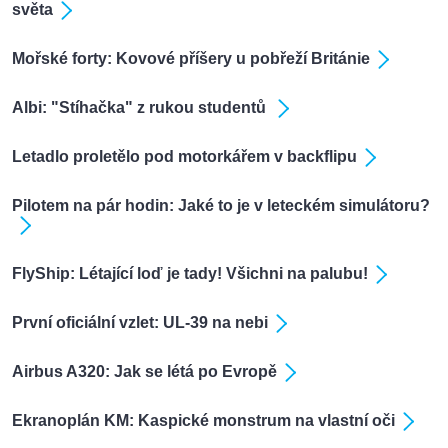
světa
Mořské forty: Kovové příšery u pobřeží Británie
Albi: "Stíhačka" z rukou studentů
Letadlo proletělo pod motorkářem v backflipu
Pilotem na pár hodin: Jaké to je v leteckém simulátoru?
FlyShip: Létající loď je tady! Všichni na palubu!
První oficiální vzlet: UL-39 na nebi
Airbus A320: Jak se létá po Evropě
Ekranoplán KM: Kaspické monstrum na vlastní oči