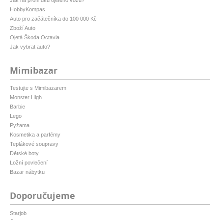
Jak na prohlídku ojetého vozu?
HobbyKompas
Auto pro začátečníka do 100 000 Kč
Zboží Auto
Ojetá Škoda Octavia
Jak vybrat auto?
Mimibazar
Testujte s Mimibazarem
Monster High
Barbie
Lego
Pyžama
Kosmetika a parfémy
Teplákové soupravy
Dětské boty
Ložní povlečení
Bazar nábytku
Doporučujeme
Starjob