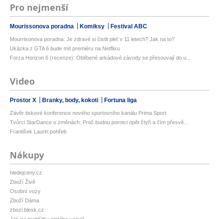
Pro nejmenší
Mourissonova poradna
Komiksy
Festival ABC
Mourrisonova poradna: Je zdravé si čistit pleť v 11 letech? Jak na to?
Ukázka z GTA 6 bude mít premiéru na Netflixu
Forza Horizon 6 (recenze): Oblíbené arkádové závody se přesouvají do u...
Video
Prostor X
Branky, body, kokoti
Fortuna liga
Závěr tiskové konference nového sportovního kanálu Prima Sport
Tvůrci StarDance o změnách: Proč budou porotci opět čtyři a čím přesvě...
František Laurin pohřeb
Nákupy
hledejceny.cz
Zboží Živě
Osobní vozy
Zboží Dáma
zbozi.blesk.cz