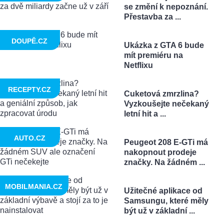
se změní k nepoznání.
Přestavba za ...
DOUPĚ.CZ
Ukázka z GTA 6 bude
mít premiéru na
Netflixu
RECEPTY.CZ
Cuketová zmrzlina?
Vyzkoušejte nečekaný
letní hit a ...
AUTO.CZ
Peugeot 208 E-GTi má
nakopnout prodeje
značky. Na žádném ...
MOBILMANIA.CZ
Užitečné aplikace od
Samsungu, které měly
být už v základní ...