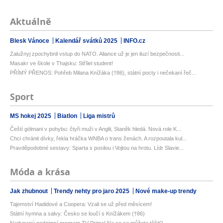
Aktuálně
Blesk Vánoce
Kalendář svátků 2025
INFO.cz
Zalužnyj zpochybnil vstup do NATO. Aliance už je jen iluzí bezpečnosti...
Masakr ve škole v Thajsku: Střílel student!
PŘÍMÝ PŘENOS: Pohřeb Milana Knížáka (†86), státní pocty i nečekaní řeč...
Sport
MS hokej 2025
Biatlon
Liga mistrů
Čeští gólmani v pohybu: čtyři muži v Anglii, Staněk hledá. Nová role K...
Chci chránit dívky, řekla hráčka WNBA o trans ženách. A rozpoutala kul...
Pravděpodobné sestavy: Sparta s posilou i Vojtou na hrotu. Lídr Slavie...
Móda a krása
Jak zhubnout
Trendy nehty pro jaro 2025
Nové make-up trendy
Tajemství Hadidové a Coopera: Vzali se už před měsícem!
Státní hymna a salvy: Česko se loučí s Knížákem (†86)