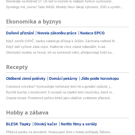
Nečekejte na Android 17. Už teď si můžete ty nejlepší funkce vyzkoušet...
Synology má „novou“ řadu NASů. Modely Neo+ lákají výkonem, SSD a vyměn...
Ekonomika a byznys
Daňové přiznání
Novela zákoníku práce
Nadace EPCG
Když zemře OSVČ, banka zablokuje přístup k účtům. Záchrana rodinné fir...
Když daň vyžene zlatá vejce. Kalifornie chce zdanit miliardáře, ti rad...
Obchodní modely se hroutí, trh se extrémně mění, předpovídají čeští ka...
Recepty
Oblíbené zimní polévky
Domácí pekárny
Jídlo podle horoskopu
Cuketová zmrzlina? Vyzkoušejte nečekaný letní hit a geniální způsob, j...
Rychlé buchty s broskvemi: 5 receptů na sladké letní moučníky, které m...
Oopsie bread: Proteinové pečivo lehké jako obláček zvládnete připravit...
Hobby a zábava
BLESK Tlapky
Divoký kačer
Netflix filmy a seriály
Přibývá paniky na dovolené: Vnuka paní Soni v hotelu poštípaly štěnice...