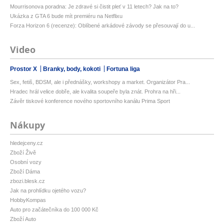
Mourrisonova poradna: Je zdravé si čistit pleť v 11 letech? Jak na to?
Ukázka z GTA 6 bude mít premiéru na Netflixu
Forza Horizon 6 (recenze): Oblíbené arkádové závody se přesouvají do u...
Video
Prostor X
Branky, body, kokoti
Fortuna liga
Sex, fetiš, BDSM, ale i přednášky, workshopy a market. Organizátor Pra...
Hradec hrál velice dobře, ale kvalita soupeře byla znát. Prohra na hři...
Závěr tiskové konference nového sportovního kanálu Prima Sport
Nákupy
hledejceny.cz
Zboží Živě
Osobní vozy
Zboží Dáma
zbozi.blesk.cz
Jak na prohlídku ojetého vozu?
HobbyKompas
Auto pro začátečníka do 100 000 Kč
Zboží Auto