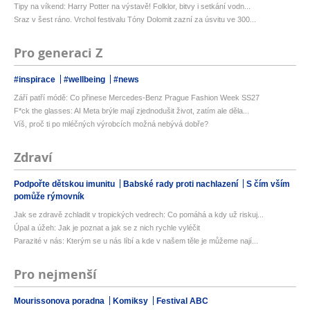
Tipy na víkend: Harry Potter na výstavě! Folklor, bitvy i setkání vodn...
Sraz v šest ráno. Vrchol festivalu Tóny Dolomit zazní za úsvitu ve 300...
Pro generaci Z
#inspirace
#wellbeing
#news
Září patří módě: Co přinese Mercedes-Benz Prague Fashion Week SS27
F*ck the glasses: AI Meta brýle mají zjednodušit život, zatím ale děla...
Víš, proč ti po mléčných výrobcích možná nebývá dobře?
Zdraví
Podpořte dětskou imunitu
Babské rady proti nachlazení
S čím vším
pomůže rýmovník
Jak se zdravě zchladit v tropických vedrech: Co pomáhá a kdy už riskuj...
Úpal a úžeh: Jak je poznat a jak se z nich rychle vyléčit
Parazité v nás: Kterým se u nás líbí a kde v našem těle je můžeme nají...
Pro nejmenší
Mourissonova poradna
Komiksy
Festival ABC