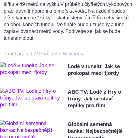
šířku a 49 metrů na výšku.V průběhu čtyřletých výkopových
prací dovnitř nepronikne mořská voda. Na uzdě jí budou
držet kamenné "zátky" - skalní stěny téměř tři metry široké
na obou koncích tunelu. Ve finále budou zrušeny a tunel
zaplaví dvanáct metrů vody. Podívejte se, jak se bude
tunelem plout.
Tunel pro lodě? Proč ne!
•
Wikipedia
Lodě v tunelu: Jak se
prokopat mezi fjordy
ABC TV: Lodě z Hry o
trůny: Jak se staví
repliky pro film
Globální semenná
banka: Nejbezpečnější
trezor na světě