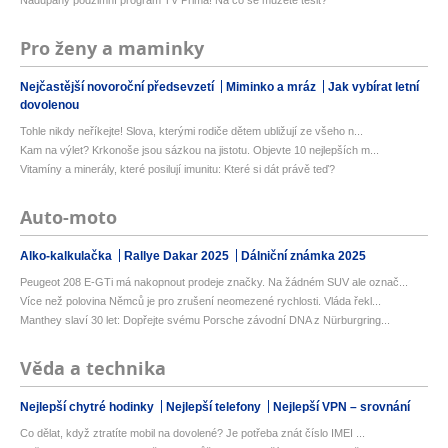
Nadupaný podzimní program TV Prima! Na co se můžete těšit?
Pro ženy a maminky
Nejčastější novoroční předsevzetí
Miminko a mráz
Jak vybírat letní
dovolenou
Tohle nikdy neříkejte! Slova, kterými rodiče dětem ubližují ze všeho n...
Kam na výlet? Krkonoše jsou sázkou na jistotu. Objevte 10 nejlepších m...
Vitamíny a minerály, které posilují imunitu: Které si dát právě teď?
Auto-moto
Alko-kalkulačka
Rallye Dakar 2025
Dálniční známka 2025
Peugeot 208 E-GTi má nakopnout prodeje značky. Na žádném SUV ale označ...
Více než polovina Němců je pro zrušení neomezené rychlosti. Vláda řekl...
Manthey slaví 30 let: Dopřejte svému Porsche závodní DNA z Nürburgring...
Věda a technika
Nejlepší chytré hodinky
Nejlepší telefony
Nejlepší VPN – srovnání
Co dělat, když ztratíte mobil na dovolené? Je potřeba znát číslo IMEI ...