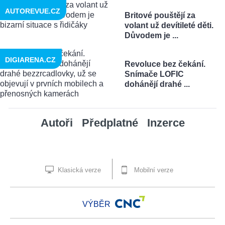
AUTOREVUE.CZ
Britové pouštějí za
volant už devítileté děti.
Důvodem je ...
DIGIARENA.CZ
Revoluce bez čekání.
Snímače LOFIC
dohánějí drahé ...
Autoři
Předplatné
Inzerce
Klasická verze
Mobilní verze
VÝBĚR