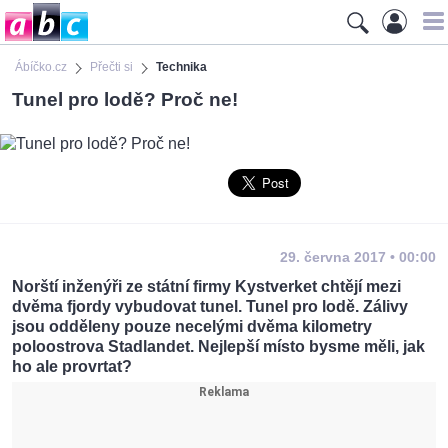
Ábíčko.cz
Přečti si
Technika
Tunel pro lodě? Proč ne!
29. června 2017 • 00:00
Norští inženýři ze státní firmy Kystverket chtějí mezi
dvěma fjordy vybudovat tunel. Tunel pro lodě. Zálivy
jsou odděleny pouze necelými dvěma kilometry
poloostrova Stadlandet. Nejlepší místo bysme měli, jak
ho ale provrtat?