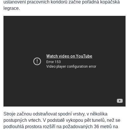
ustanovení pracovních koridorů začne pořádná kopáčská
legrace.
Stroje začnou odstraňovat spodní vrstvy, v několika
postupných vrtech. V podstatě vykopou pět tunelů, než se
podlouhlá prostora rozšíří na požadovaných 36 metrů na