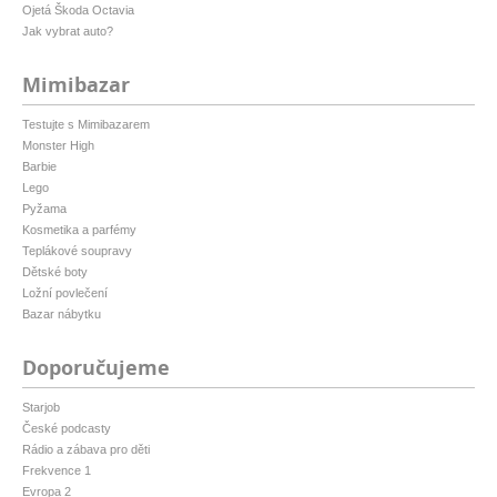
Ojetá Škoda Octavia
Jak vybrat auto?
Mimibazar
Testujte s Mimibazarem
Monster High
Barbie
Lego
Pyžama
Kosmetika a parfémy
Teplákové soupravy
Dětské boty
Ložní povlečení
Bazar nábytku
Doporučujeme
Starjob
České podcasty
Rádio a zábava pro děti
Frekvence 1
Evropa 2