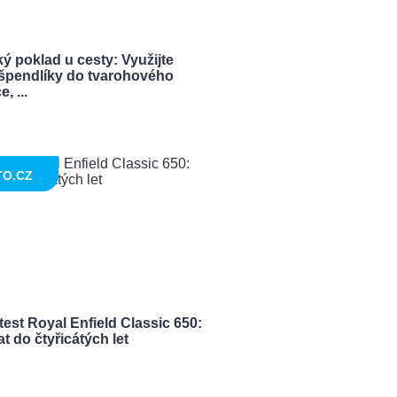
ý poklad u cesty: Využijte
í špendlíky do tvarohového
, ...
TO.CZ
est Royal Enfield Classic 650:
t do čtyřicátých let