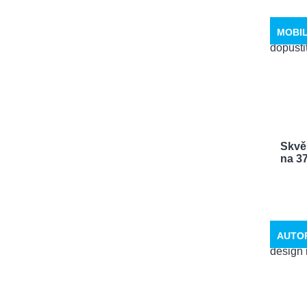
MOBI
Skvěl
na 371
AUTO