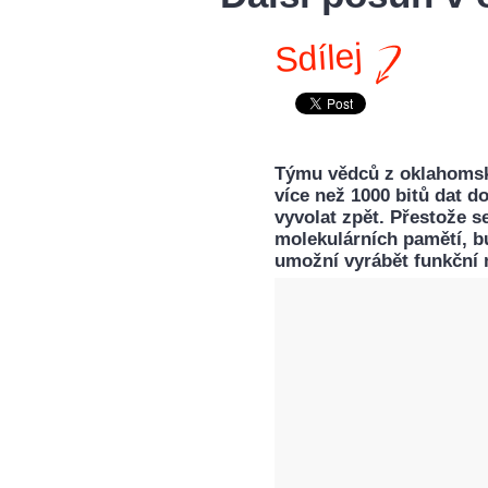
Sdílej
Týmu vědců z oklahomské
více než 1000 bitů dat d
vyvolat zpět. Přestože s
molekulárních pamětí, bu
umožní vyrábět funkční 