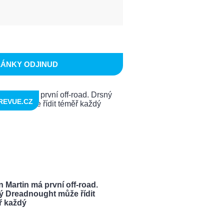
LÁNKY ODJINUD
REVUE.CZ
 Martin má první off-road.
ý Dreadnought může řídit
ř každý