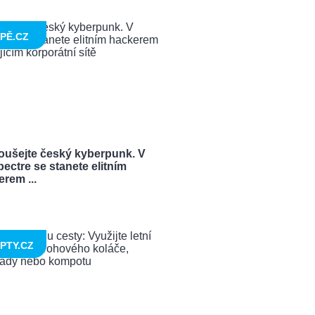
PĚ.CZ
oušejte český kyberpunk. V
ectre se stanete elitním
rem ...
PTY.CZ