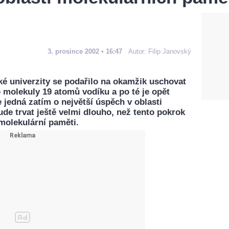
3. prosince 2002 • 16:47
Autor:
Filip Janovský
 univerzity se podařilo na okamžik uschovat
o molekuly 19 atomů vodíku a po té je opět
e jedná zatím o největší úspěch v oblasti
de trvat ještě velmi dlouho, než tento pokrok
molekulární paměti.