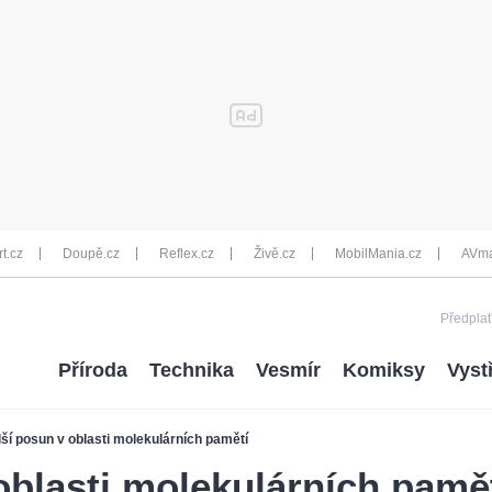
rt.cz
Doupě.cz
Reflex.cz
Živě.cz
MobilMania.cz
AVma
Předplať
Příroda
Technika
Vesmír
Komiksy
Vyst
ší posun v oblasti molekulárních pamětí
oblasti molekulárních pamě