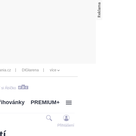
nia.cz
DIGIarena
více
 si Ábíčko
řihovánky
PREMIUM+
Přihlášení
tí