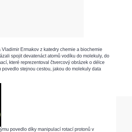
 a Vladimir Ermakov z katedry chemie a biochemie
ázali spojit devatenáct atomů vodíku do molekuly, do
rmací, které reprezentoval čtvercový obrázek o délce
im povedlo stejnou cestou, jakou do molekuly data
ýmu povedlo díky manipulací rotací protonů v