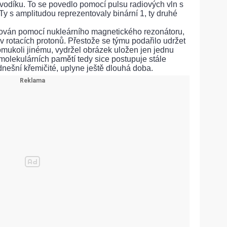
vodíku. To se povedlo pomocí pulsu radiových vln s
y s amplitudou reprezentovaly binární 1, ty druhé
ován pomocí nukleárního magnetického rezonátoru,
v rotacích protonů. Přestože se týmu podařilo udržet
omukoli jinému, vydržel obrázek uložen jen jednu
olekulárních pamětí tedy sice postupuje stále
nešní křemičité, uplyne ještě dlouhá doba.