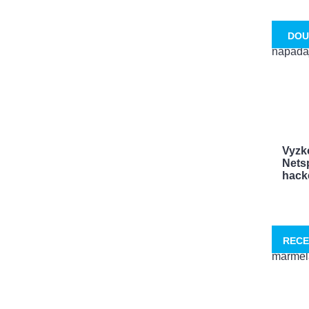
DOU
Vyzk
Netsp
hacke
RECE