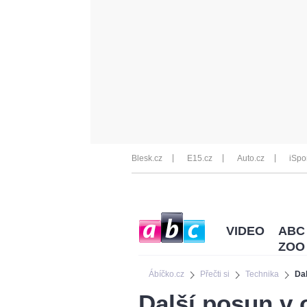
Blesk.cz
E15.cz
Auto.cz
iSpo
VIDEO
ABC
ZOO
Ábíčko.cz
Přečti si
Technika
Dal
Další posun v 