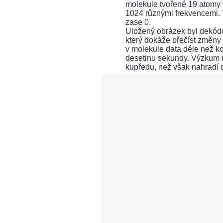
molekule tvořené 19 atomy 
1024 různými frekvencemi. T
zase 0.
Uložený obrázek byl dekód
který dokáže přečíst změny 
v molekule data déle než k
desetinu sekundy. Výzkum m
kupředu, než však nahradí d