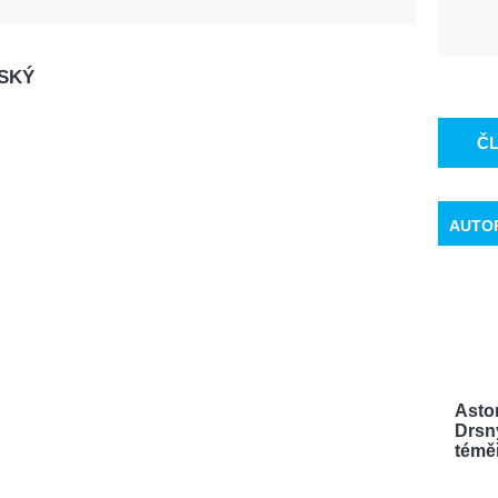
VSKÝ
Č
AUTO
Aston
Drsn
témě