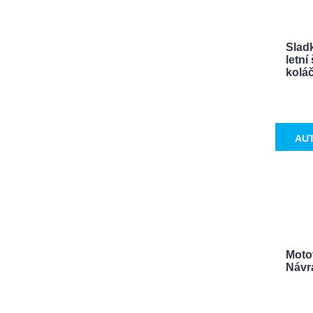
Sladk
letn
koláče
AU
Motot
Návra