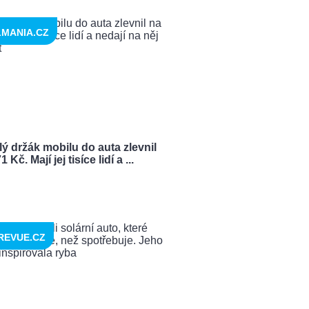
LMANIA.CZ
ý držák mobilu do auta zlevnil
 Kč. Mají jej tisíce lidí a ...
REVUE.CZ