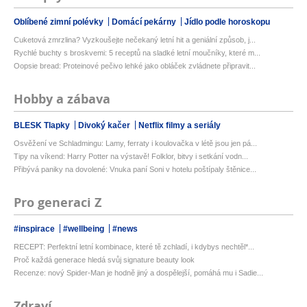
Oblíbené zimní polévky
Domácí pekárny
Jídlo podle horoskopu
Cuketová zmrzlina? Vyzkoušejte nečekaný letní hit a geniální způsob, j...
Rychlé buchty s broskvemi: 5 receptů na sladké letní moučníky, které m...
Oopsie bread: Proteinové pečivo lehké jako obláček zvládnete připravit...
Hobby a zábava
BLESK Tlapky
Divoký kačer
Netflix filmy a seriály
Osvěžení ve Schladmingu: Lamy, ferraty i koulovačka v létě jsou jen pá...
Tipy na víkend: Harry Potter na výstavě! Folklor, bitvy i setkání vodn...
Přibývá paniky na dovolené: Vnuka paní Soni v hotelu poštípaly štěnice...
Pro generaci Z
#inspirace
#wellbeing
#news
RECEPT: Perfektní letní kombinace, které tě zchladí, i kdybys nechtěl*...
Proč každá generace hledá svůj signature beauty look
Recenze: nový Spider-Man je hodně jiný a dospělejší, pomáhá mu i Sadie...
Zdraví