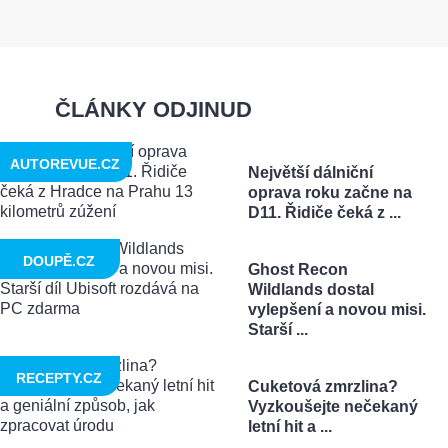
ČLÁNKY ODJINUD
AUTOREVUE.CZ
Největší dálniční
oprava roku začne na
D11. Řidiče čeká z ...
DOUPĚ.CZ
Ghost Recon
Wildlands dostal
vylepšení a novou misi.
Starší ...
RECEPTY.CZ
Cuketová zmrzlina?
Vyzkoušejte nečekaný
letní hit a ...