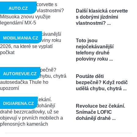
AUTO.CZ
Další klasická corvette
s dobrými jízdními
vlastnostmi? ...
MOBILMANIA.CZ
Toto jsou
nejočekávanější
telefony druhé
poloviny roku ...
AUTOREVUE.CZ
Poutáte děti
bezpečně? Když rodič
udělá chybu, chytrá ...
DIGIARENA.CZ
Revoluce bez čekání.
Snímače LOFIC
dohánějí drahé ...