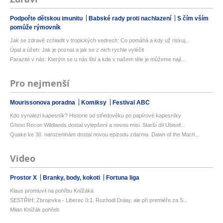
Podpořte dětskou imunitu
Babské rady proti nachlazení
S čím vším
pomůže rýmovník
Jak se zdravě zchladit v tropických vedrech: Co pomáhá a kdy už riskuj...
Úpal a úžeh: Jak je poznat a jak se z nich rychle vyléčit
Parazité v nás: Kterým se u nás líbí a kde v našem těle je můžeme nají...
Pro nejmenší
Mourissonova poradna
Komiksy
Festival ABC
Kdo vynalezl kapesník? Historie od středověku po papírové kapesníky
Ghost Recon Wildlands dostal vylepšení a novou misi. Starší díl Ubisof...
Quake ke 30. narozeninám dostal novou epizodu zdarma. Dawn of the Mach...
Video
Prostor X
Branky, body, kokoti
Fortuna liga
Klaus promluvil na pohřbu Knížáka
SESTŘIH: Zbrojovka - Liberec 0:1. Rozhodl Dulay, ale při premiéře za S...
Milan Knížák pohřeb