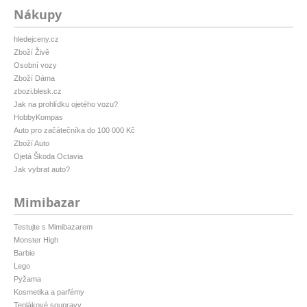
Nákupy
hledejceny.cz
Zboží Živě
Osobní vozy
Zboží Dáma
zbozi.blesk.cz
Jak na prohlídku ojetého vozu?
HobbyKompas
Auto pro začátečníka do 100 000 Kč
Zboží Auto
Ojetá Škoda Octavia
Jak vybrat auto?
Mimibazar
Testujte s Mimibazarem
Monster High
Barbie
Lego
Pyžama
Kosmetika a parfémy
Teplákové soupravy