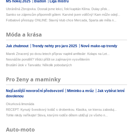
MS hokej 2025
Biatlon
Liga mistrů
Ubráněná Zbrojovka. Dostali jsme lekci, řekl kapitán Klíma. Dulay přek...
Samko se zájemcům připomněl gólem: Karviné jsem vděčný! Kam může odejí...
Fotbalové přestupy ONLINE: Slavný klub chce Mercada, Sparta ale měla n...
Móda a krása
Jak zhubnout
Trendy nehty pro jaro 2025
Nové make-up trendy
Marek Ztracený po dvou letech příprav naplnil amfiteátr: Kolaps na Let...
Nesnášíte pondělí? Vědci přišli se zajímavým vysvětlením
Brutální útok v Tanvaldu: Několik pobodaných
Pro ženy a maminky
Nejčastější novoroční předsevzetí
Miminko a mráz
Jak vybírat letní
dovolenou
Okurková limonáda
RECEPT: Kynutý švestkový koláč s drobenkou. Klasika, se kterou zaboduj...
Tohle nikdy neříkejte! Slova, kterými rodiče dětem ubližují ze všeho n...
Auto-moto