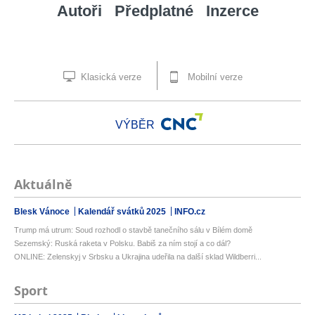
Autoři
Předplatné
Inzerce
Klasická verze
Mobilní verze
VÝBĚR
Aktuálně
Blesk Vánoce
Kalendář svátků 2025
INFO.cz
Trump má utrum: Soud rozhodl o stavbě tanečního sálu v Bílém domě
Sezemský: Ruská raketa v Polsku. Babiš za ním stojí a co dál?
ONLINE: Zelenskyj v Srbsku a Ukrajina udeřila na další sklad Wildberri...
Sport