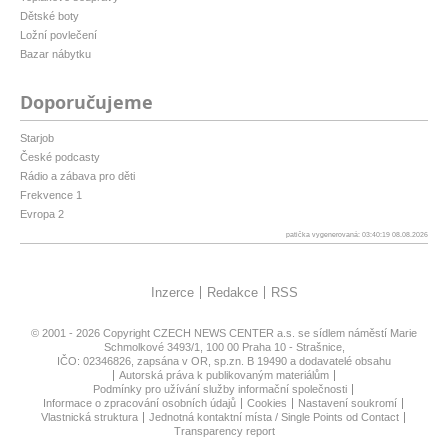
Dětské boty
Ložní povlečení
Bazar nábytku
Doporučujeme
Starjob
České podcasty
Rádio a zábava pro děti
Frekvence 1
Evropa 2
patička vygenerovaná: 03:40:19 08.08.2026
Inzerce
Redakce
RSS
© 2001 - 2026 Copyright
CZECH NEWS CENTER a.s.
se sídlem náměstí Marie
Schmolkové 3493/1, 100 00 Praha 10 - Strašnice,
IČO: 02346826, zapsána v OR, sp.zn. B 19490 a dodavatelé obsahu
Autorská práva k publikovaným materiálům
Podmínky pro užívání služby informační společnosti
Informace o zpracování osobních údajů
Cookies
Nastavení soukromí
Vlastnická struktura
Jednotná kontaktní místa / Single Points od Contact
Transparency report