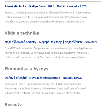
Alko-kalkulačka
Rallye Dakar 2025
Dálniční známka 2025
MotoGP: Páteční program ve Velké Británii uzavřel rekordním časem Bezz...
Další klasická corvette s dobrými jízdními vlastnostmi? Mitsuoka znovu...
Problémy Cadillacu s brzdami souvisí podle Bottase s jejich chlazením
Věda a technika
Nejlepší chytré hodinky
Nejlepší telefony
Nejlepší VPN – srovnání
ChatGPT teď neunavíte. Bezplatná verze má neomezený chat a lepší model...
Microsoft se nepoučil. Ve Windows potichu instaluje OneDrive Photos, k...
Netflix a další na víkend: nový Ted Lasso a akční Lioness. Ale předevš...
Ekonomika a byznys
Daňové přiznání
Novela zákoníku práce
Nadace EPCG
Itálie vyklízí pláže. První plážové kluby mizí, turisté změnu pocítí b...
Potenciální zachránce Soleku zrušil nabídku. Zadlužené solární společn...
V bratislavské rafinerii Slovnaft hořela nádrž, výbuch otřásl okolím
Recepty