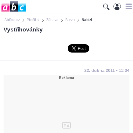
Ábíčko.cz
Přečti si
Zábava
Burza
Nabízí
Vystřihovánky
22. dubna 2011 • 11:34