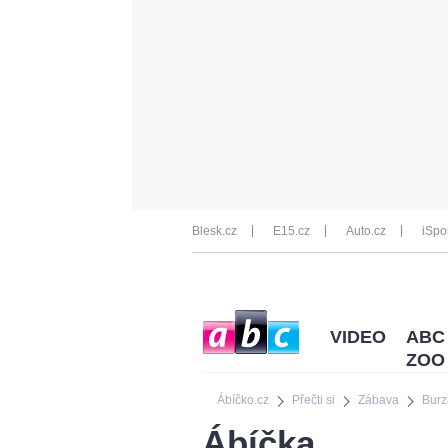
Blesk.cz
E15.cz
Auto.cz
iSpo
VIDEO
ABC
ZOO
Ábíčko.cz
Přečti si
Zábava
Burz
Ábíčka