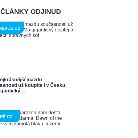
ČLÁNKY ODJINUD
REVUE.CZ
nejkrásnější mazdu
snosti už koupíte i v Česku.
gantický ...
PĚ.CZ