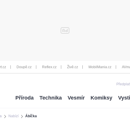
rt.cz
Doupě.cz
Reflex.cz
Živě.cz
MobilMania.cz
AVma
Předplať
Příroda
Technika
Vesmír
Komiksy
Vyst
a
Nabízí
Ábíčka