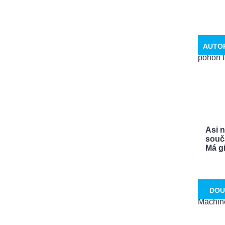
AUTO
Asi 
souča
Má gi
DOU