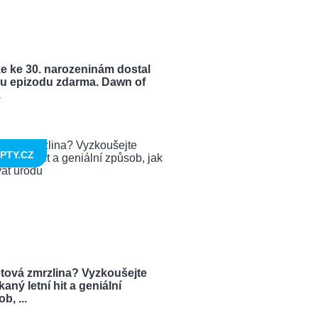
e ke 30. narozeninám dostal
u epizodu zdarma. Dawn of
.
PTY.CZ
tová zmrzlina? Vyzkoušejte
aný letní hit a geniální
b, ...