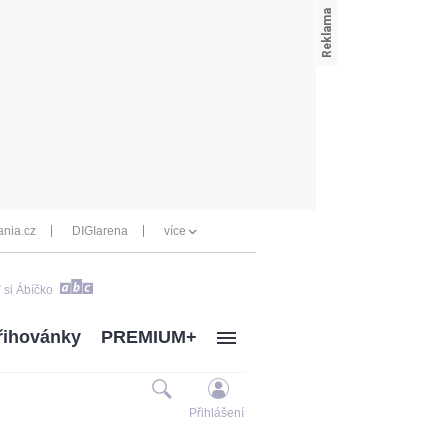
nia.cz
DIGIarena
více
 si Ábíčko
řihovánky
PREMIUM+
Přihlášení