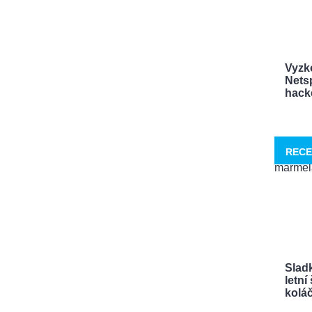
Vyzk
Netsp
hacke
RECE
Sladk
letn
koláče