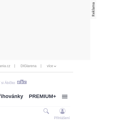
nia.cz
DIGIarena
více
 si Ábíčko
řihovánky
PREMIUM+
Přihlášení