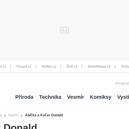
rt.cz
Doupě.cz
Reflex.cz
Živě.cz
MobilMania.cz
AVma
Předplať
Příroda
Technika
Vesmír
Komiksy
Vyst
a
Nabízí
Ábíčka a Kačer Donald
r Donald