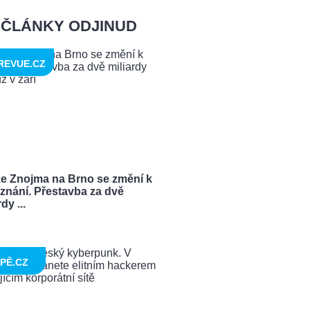
ČLÁNKY ODJINUD
REVUE.CZ
ze Znojma na Brno se změní k
znání. Přestavba za dvě
dy ...
PĚ.CZ