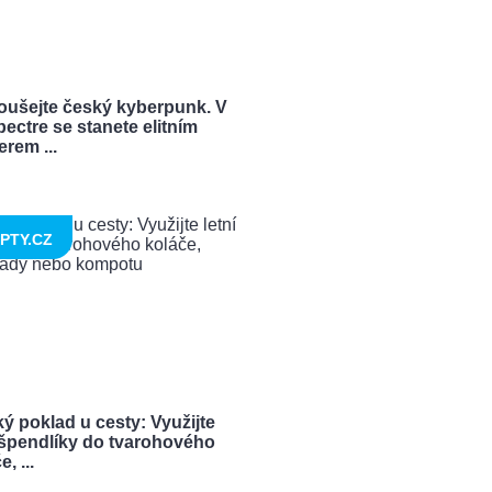
oušejte český kyberpunk. V
ectre se stanete elitním
rem ...
PTY.CZ
ý poklad u cesty: Využijte
í špendlíky do tvarohového
, ...