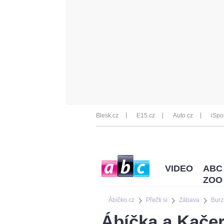
Blesk.cz
E15.cz
Auto.cz
iSpo
VIDEO
ABC
ZOO
Ábíčko.cz
Přečti si
Zábava
Burz
Ábíčka a Kače