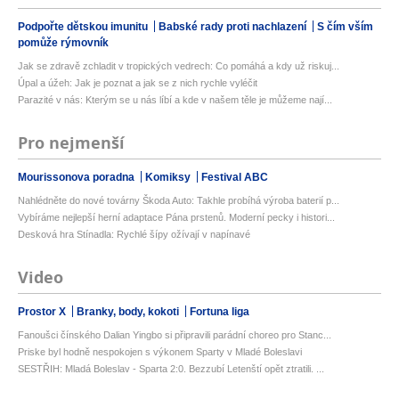
Podpořte dětskou imunitu
Babské rady proti nachlazení
S čím vším
pomůže rýmovník
Jak se zdravě zchladit v tropických vedrech: Co pomáhá a kdy už riskuj...
Úpal a úžeh: Jak je poznat a jak se z nich rychle vyléčit
Parazité v nás: Kterým se u nás líbí a kde v našem těle je můžeme nají...
Pro nejmenší
Mourissonova poradna
Komiksy
Festival ABC
Nahlédněte do nové továrny Škoda Auto: Takhle probíhá výroba baterií p...
Vybíráme nejlepší herní adaptace Pána prstenů. Moderní pecky i histori...
Desková hra Stínadla: Rychlé šípy ožívají v napínavé
Video
Prostor X
Branky, body, kokoti
Fortuna liga
Fanoušci čínského Dalian Yingbo si připravili parádní choreo pro Stanc...
Priske byl hodně nespokojen s výkonem Sparty v Mladé Boleslavi
SESTŘIH: Mladá Boleslav - Sparta 2:0. Bezzubí Letenští opět ztratili. ...