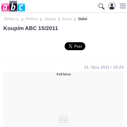
Ábíčko.cz
Přečti si
Zábava
Burza
Shání
Koupím ABC 15/2011
31. října 2011 • 15:24