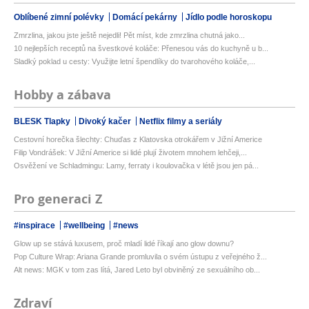
Oblíbené zimní polévky
Domácí pekárny
Jídlo podle horoskopu
Zmrzlina, jakou jste ještě nejedli! Pět míst, kde zmrzlina chutná jako...
10 nejlepších receptů na švestkové koláče: Přenesou vás do kuchyně u b...
Sladký poklad u cesty: Využijte letní špendlíky do tvarohového koláče,...
Hobby a zábava
BLESK Tlapky
Divoký kačer
Netflix filmy a seriály
Cestovní horečka šlechty: Chuďas z Klatovska otrokářem v Jižní Americe
Filip Vondrášek: V Jižní Americe si lidé plují životem mnohem lehčeji,...
Osvěžení ve Schladmingu: Lamy, ferraty i koulovačka v létě jsou jen pá...
Pro generaci Z
#inspirace
#wellbeing
#news
Glow up se stává luxusem, proč mladí lidé říkají ano glow downu?
Pop Culture Wrap: Ariana Grande promluvila o svém ústupu z veřejného ž...
Alt news: MGK v tom zas lítá, Jared Leto byl obviněný ze sexuálního ob...
Zdraví