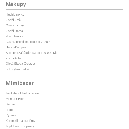
Nákupy
hledejceny.cz
Zboží Živě
Osobní vozy
Zboží Dáma
zbozi.blesk.cz
Jak na prohlídku ojetého vozu?
HobbyKompas
Auto pro začátečníka do 100 000 Kč
Zboží Auto
Ojetá Škoda Octavia
Jak vybrat auto?
Mimibazar
Testujte s Mimibazarem
Monster High
Barbie
Lego
Pyžama
Kosmetika a parfémy
Teplákové soupravy