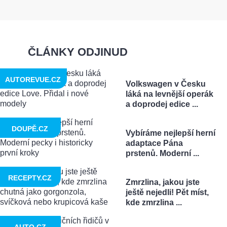
ČLÁNKY ODJINUD
AUTOREVUE.CZ
Volkswagen v Česku
láká na levnější operák
a doprodej edice ...
DOUPĚ.CZ
Vybíráme nejlepší herní
adaptace Pána
prstenů. Moderní ...
RECEPTY.CZ
Zmrzlina, jakou jste
ještě nejedli! Pět míst,
kde zmrzlina ...