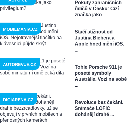
AUTO.CZ
Pokuty zahraničních
řidičů v Česku: Cizí
značka jako ...
MOBILMANIA.CZ
Stačí stížnost od
Justina Biebera a
Apple hned mění iOS.
...
AUTOREVUE.CZ
Tohle Porsche 911 je
poseté symboly
Austrálie. Vozí na sobě
...
DIGIARENA.CZ
Revoluce bez čekání.
Snímače LOFIC
dohánějí drahé ...