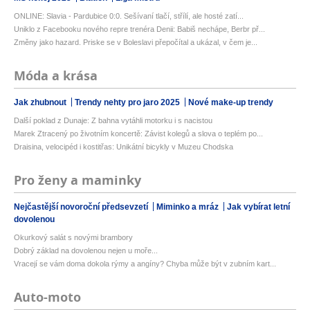
ONLINE: Slavia - Pardubice 0:0. Sešívaní tlačí, střílí, ale hosté zatí...
Uniklo z Facebooku nového repre trenéra Denii: Babiš nechápe, Berbr př...
Změny jako hazard. Priske se v Boleslavi přepočítal a ukázal, v čem je...
Móda a krása
Jak zhubnout
Trendy nehty pro jaro 2025
Nové make-up trendy
Další poklad z Dunaje: Z bahna vytáhli motorku i s nacistou
Marek Ztracený po životním koncertě: Závist kolegů a slova o teplém po...
Draisina, velocipéd i kostitřas: Unikátní bicykly v Muzeu Chodska
Pro ženy a maminky
Nejčastější novoroční předsevzetí
Miminko a mráz
Jak vybírat letní
dovolenou
Okurkový salát s novými brambory
Dobrý základ na dovolenou nejen u moře...
Vracejí se vám doma dokola rýmy a angíny? Chyba může být v zubním kart...
Auto-moto