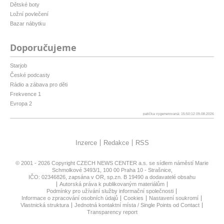
Dětské boty
Ložní povlečení
Bazar nábytku
Doporučujeme
Starjob
České podcasty
Rádio a zábava pro děti
Frekvence 1
Evropa 2
patička vygenerovaná: 15:50:12 09.08.2026
Inzerce
Redakce
RSS
© 2001 - 2026 Copyright
CZECH NEWS CENTER a.s.
se sídlem náměstí Marie
Schmolkové 3493/1, 100 00 Praha 10 - Strašnice,
IČO: 02346826, zapsána v OR, sp.zn. B 19490 a dodavatelé obsahu
Autorská práva k publikovaným materiálům
Podmínky pro užívání služby informační společnosti
Informace o zpracování osobních údajů
Cookies
Nastavení soukromí
Vlastnická struktura
Jednotná kontaktní místa / Single Points od Contact
Transparency report