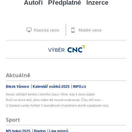
Autoři
Předplatné
Inzerce
Klasická verze
Mobilní verze
VÝBĚR
Aktuálně
Blesk Vánoce
Kalendář svátků 2025
INFO.cz
Konec střídání letního i zimního času: Víme, kdy k tomu dojde!
Ruší se tisíce letů, přes milion lidí museli evakuovat: Čínu ničí extr...
U Daniela Landy hořelo! V památkově chráněném domě vypalovali vosy
Sport
MS hokej 2025
Biatlon
Liga mistrů