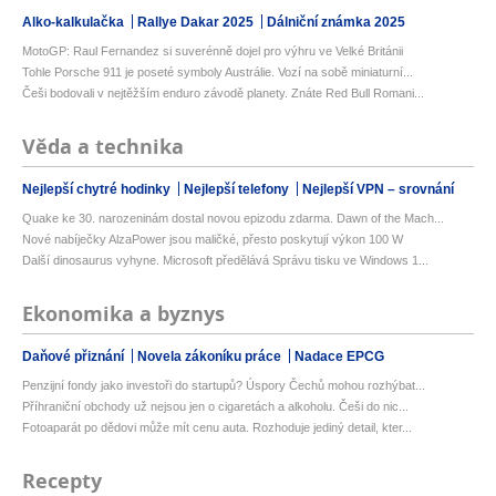
Alko-kalkulačka
Rallye Dakar 2025
Dálniční známka 2025
MotoGP: Raul Fernandez si suverénně dojel pro výhru ve Velké Británii
Tohle Porsche 911 je poseté symboly Austrálie. Vozí na sobě miniaturní...
Češi bodovali v nejtěžším enduro závodě planety. Znáte Red Bull Romani...
Věda a technika
Nejlepší chytré hodinky
Nejlepší telefony
Nejlepší VPN – srovnání
Quake ke 30. narozeninám dostal novou epizodu zdarma. Dawn of the Mach...
Nové nabíječky AlzaPower jsou maličké, přesto poskytují výkon 100 W
Další dinosaurus vyhyne. Microsoft předělává Správu tisku ve Windows 1...
Ekonomika a byznys
Daňové přiznání
Novela zákoníku práce
Nadace EPCG
Penzijní fondy jako investoři do startupů? Úspory Čechů mohou rozhýbat...
Příhraniční obchody už nejsou jen o cigaretách a alkoholu. Češi do nic...
Fotoaparát po dědovi může mít cenu auta. Rozhoduje jediný detail, kter...
Recepty