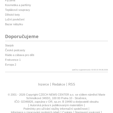
Pyžama
Kosmetika a parfémy
Teplákové soupravy
Dětské boty
Ložní povlečení
Bazar nábytku
Doporučujeme
Starjob
České podcasty
Rádio a zábava pro děti
Frekvence 1
Evropa 2
patička vygenerovaná: 02:50:15 09.08.2026
Inzerce
Redakce
RSS
© 2001 - 2026 Copyright
CZECH NEWS CENTER a.s.
se sídlem náměstí Marie
Schmolkové 3493/1, 100 00 Praha 10 - Strašnice,
IČO: 02346826, zapsána v OR, sp.zn. B 19490 a dodavatelé obsahu
Autorská práva k publikovaným materiálům
Podmínky pro užívání služby informační společnosti
Informace o zpracování osobních údajů
Cookies
Nastavení soukromí