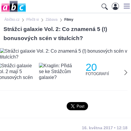
Ábíčko.cz
Přečti si
Zábava
Filmy
Strážci galaxie Vol. 2: Co znamená 5 (!)
bonusových scén v titulcích?
20
FOTOGRAFIÍ
16. května 2017 • 12:18