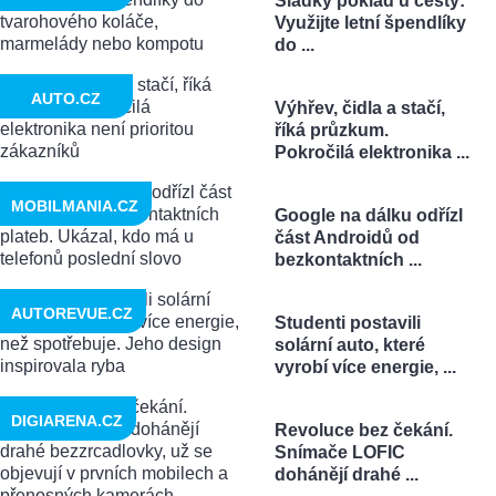
Sladký poklad u cesty:
Využijte letní špendlíky
do ...
AUTO.CZ
Výhřev, čidla a stačí,
říká průzkum.
Pokročilá elektronika ...
MOBILMANIA.CZ
Google na dálku odřízl
část Androidů od
bezkontaktních ...
AUTOREVUE.CZ
Studenti postavili
solární auto, které
vyrobí více energie, ...
DIGIARENA.CZ
Revoluce bez čekání.
Snímače LOFIC
dohánějí drahé ...