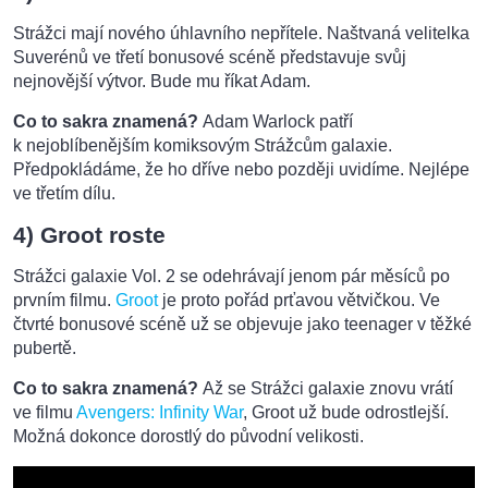
Strážci mají nového úhlavního nepřítele. Naštvaná velitelka
Suverénů ve třetí bonusové scéně představuje svůj
nejnovější výtvor. Bude mu říkat Adam.
Co to sakra znamená?
Adam Warlock patří
k nejoblíbenějším komiksovým Strážcům galaxie.
Předpokládáme, že ho dříve nebo později uvidíme. Nejlépe
ve třetím dílu.
4) Groot roste
Strážci galaxie Vol. 2 se odehrávají jenom pár měsíců po
prvním filmu.
Groot
je proto pořád prťavou větvičkou. Ve
čtvrté bonusové scéně už se objevuje jako teenager v těžké
pubertě.
Co to sakra znamená?
Až se Strážci galaxie znovu vrátí
ve filmu
Avengers: Infinity War
, Groot už bude odrostlejší.
Možná dokonce dorostlý do původní velikosti.