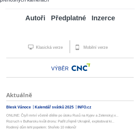
Autoři
Předplatné
Inzerce
Klasická verze
Mobilní verze
VÝBĚR
Aktuálně
Blesk Vánoce
Kalendář svátků 2025
INFO.cz
ONLINE: Čtyři mrtví včetně dítěte po útoku Rusů na Kyjev a Zelenskyj v...
Rozruch v Bulharsku kvůli dronu: Patřil zřejmě Ukrajině, explodoval ki...
Rodinný dům lehl popelem: Shořelo 10 milionů!