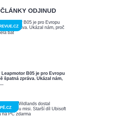
ČLÁNKY ODJINUD
REVUE.CZ
 Leapmotor B05 je pro Evropu
ě špatná zpráva. Ukázal nám,
..
PĚ.CZ