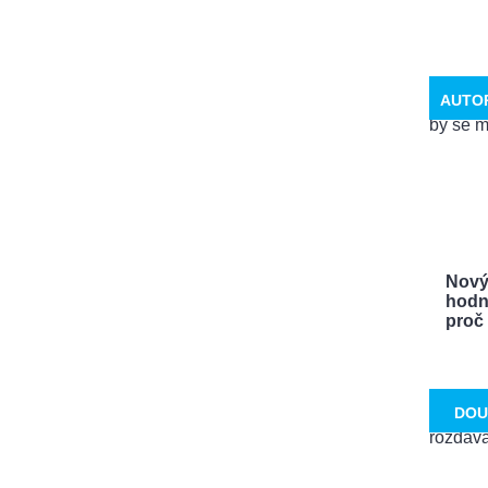
AUTO
Nový
hodn
proč .
DOU