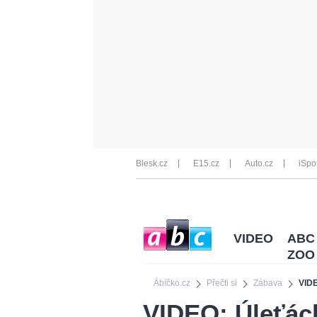
Blesk.cz
E15.cz
Auto.cz
iSpo
VIDEO
ABC
ZOO
Ábíčko.cz
Přečti si
Zábava
VIDE
VIDEO: Úleťáck