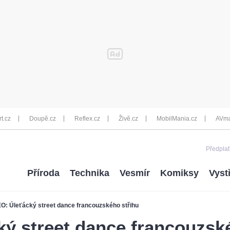
rt.cz
Doupě.cz
Reflex.cz
Živě.cz
MobilMania.cz
AVma
Předplať
Příroda
Technika
Vesmír
Komiksy
Vyst
O: Úleťácký street dance francouzského střihu
ý street dance francouzsk