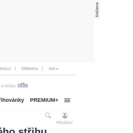
nia.cz
DIGIarena
více
 si Ábíčko
řihovánky
PREMIUM+
Přihlášení
ého střihu