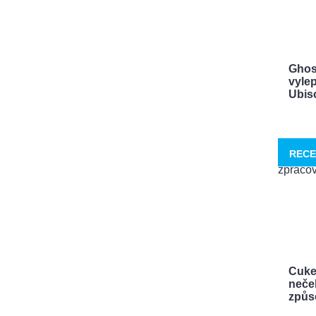
Ghos
vylep
Ubisof
RECE
Cuke
neček
způso