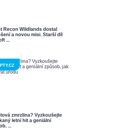
t Recon Wildlands dostal
šení a novou misi. Starší díl
t ...
PTY.CZ
tová zmrzlina? Vyzkoušejte
aný letní hit a geniální
b, ...