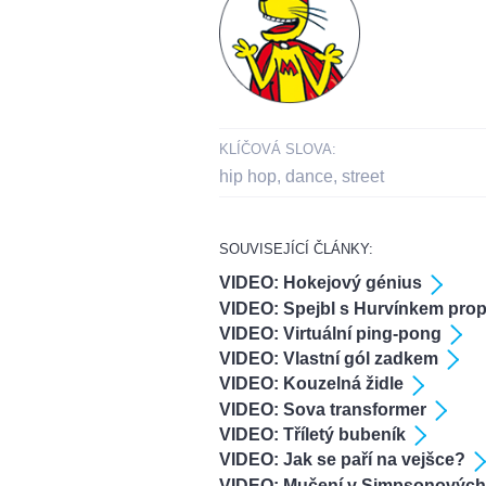
KLÍČOVÁ SLOVA:
hip hop
,
dance
,
street
SOUVISEJÍCÍ ČLÁNKY:
VIDEO: Hokejový génius
VIDEO: Spejbl s Hurvínkem prop
VIDEO: Virtuální ping-pong
VIDEO: Vlastní gól zadkem
VIDEO: Kouzelná židle
VIDEO: Sova transformer
VIDEO: Tříletý bubeník
VIDEO: Jak se paří na vejšce?
VIDEO: Mučení v Simpsonových