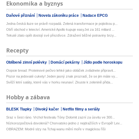
Ekonomika a byznys
Daňové přiznání
Novela zákoníku práce
Nadace EPCG
Jedna česká iluze se právě rozpadá. Zelená transformace je pojistkou p...
Obří obchod v letectví. Americké Apollo kupuje easyJet za 161 miliard ...
Tekuté zlato opět dostojí své přezdívce. Zdražení běžné potraviny brzy...
Recepty
Oblíbené zimní polévky
Domácí pekárny
Jídlo podle horoskopu
Oopsie bread: Proteinové pečivo lehké jako obláček zvládnete připravit...
Pozor na jedovaté cukety! Jeden jasný znak prozradí, že se jim máte vy...
Svěží letní saláty, které vás v horku neunaví: Zkuste k zelenině přida...
Hobby a zábava
BLESK Tlapky
Divoký kačer
Netflix filmy a seriály
Sraz v šest ráno. Vrchol festivalu Tóny Dolomit zazní za úsvitu ve 300...
Nízkorozpočtová dovolená? Chorvatsko jedno z nejdražších v Evropě! Lev...
OBRAZEM: Modré slzy na Tchaj-wanu mění moře v magickou říši