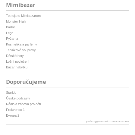
Mimibazar
Testujte s Mimibazarem
Monster High
Barbie
Lego
Pyžama
Kosmetika a parfémy
Teplákové soupravy
Dětské boty
Ložní povlečení
Bazar nábytku
Doporučujeme
Starjob
České podcasty
Rádio a zábava pro děti
Frekvence 1
Evropa 2
patička vygenerovaná: 21:30:16 06.08.2026