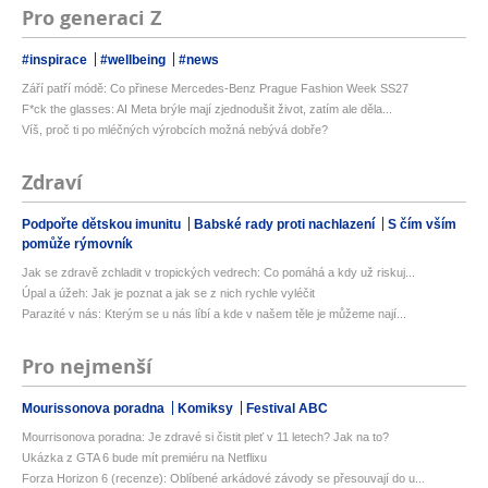
Pro generaci Z
#inspirace
#wellbeing
#news
Září patří módě: Co přinese Mercedes-Benz Prague Fashion Week SS27
F*ck the glasses: AI Meta brýle mají zjednodušit život, zatím ale děla...
Víš, proč ti po mléčných výrobcích možná nebývá dobře?
Zdraví
Podpořte dětskou imunitu
Babské rady proti nachlazení
S čím vším
pomůže rýmovník
Jak se zdravě zchladit v tropických vedrech: Co pomáhá a kdy už riskuj...
Úpal a úžeh: Jak je poznat a jak se z nich rychle vyléčit
Parazité v nás: Kterým se u nás líbí a kde v našem těle je můžeme nají...
Pro nejmenší
Mourissonova poradna
Komiksy
Festival ABC
Mourrisonova poradna: Je zdravé si čistit pleť v 11 letech? Jak na to?
Ukázka z GTA 6 bude mít premiéru na Netflixu
Forza Horizon 6 (recenze): Oblíbené arkádové závody se přesouvají do u...