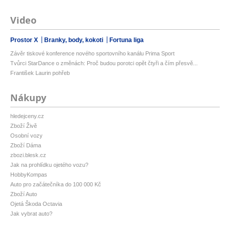
Video
Prostor X
Branky, body, kokoti
Fortuna liga
Závěr tiskové konference nového sportovního kanálu Prima Sport
Tvůrci StarDance o změnách: Proč budou porotci opět čtyři a čím přesvě...
František Laurin pohřeb
Nákupy
hledejceny.cz
Zboží Živě
Osobní vozy
Zboží Dáma
zbozi.blesk.cz
Jak na prohlídku ojetého vozu?
HobbyKompas
Auto pro začátečníka do 100 000 Kč
Zboží Auto
Ojetá Škoda Octavia
Jak vybrat auto?