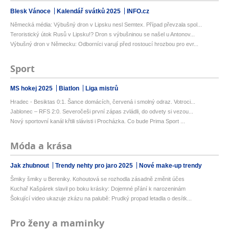
Blesk Vánoce
Kalendář svátků 2025
INFO.cz
Německá média: Výbušný dron v Lipsku nesl Semtex. Případ převzala spol...
Teroristický útok Rusů v Lipsku!? Dron s výbušninou se našel u Antonov...
Výbušný dron v Německu: Odborníci varují před rostoucí hrozbou pro evr...
Sport
MS hokej 2025
Biatlon
Liga mistrů
Hradec - Besiktas 0:1. Šance domácích, červená i smolný odraz. Votroci...
Jablonec – RFS 2:0. Severočeši první zápas zvládli, do odvety si vezou...
Nový sportovní kanál křtili slávisti i Procházka. Co bude Prima Sport ...
Móda a krása
Jak zhubnout
Trendy nehty pro jaro 2025
Nové make-up trendy
Šmiky šmiky u Bereniky. Kohoutová se rozhodla zásadně změnit účes
Kuchař Kašpárek slavil po boku krásky: Dojemné přání k narozeninám
Šokující video ukazuje zkázu na palubě: Prudký propad letadla o desítk...
Pro ženy a maminky