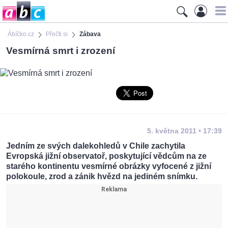
Ábíčko.cz
Přečti si
Zábava
Vesmírná smrt i zrození
5. května 2011 • 17:39
Jedním ze svých dalekohledů v Chile zachytila
Evropská jižní observatoř, poskytující vědcům na ze
starého kontinentu vesmírné obrázky vyfocené z jižní
polokoule, zrod a zánik hvězd na jediném snímku.