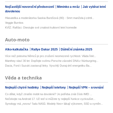
Nejčastější novoroční předsevzetí
Miminko a mráz
Jak vybírat letní
dovolenou
Hlasatelka a moderátorka Saskia Burešová (80) - Smrt manžela ji zdrtil...
Veggie Burritos
KVÍZ: Rafťáci. Otestujte své znalosti kultovní letní komedie
Auto-moto
Alko-kalkulačka
Rallye Dakar 2025
Dálniční známka 2025
Více než polovina Němců je pro zrušení neomezené rychlosti. Vláda řekl...
Manthey slaví 30 let: Dopřejte svému Porsche závodní DNA z Nürburgring...
Dacia, Ford i Suzuki zastavují linky. Vyschlý Dunaj drtí energetiku Ba...
Věda a technika
Nejlepší chytré hodinky
Nejlepší telefony
Nejlepší VPN – srovnání
Co dělat, když ztratíte mobil na dovolené? Je potřeba znát číslo IMEI ...
Nečekejte na Android 17. Už teď si můžete ty nejlepší funkce vyzkoušet...
Synology má „novou“ řadu NASů. Modely Neo+ lákají výkonem, SSD a vyměn...