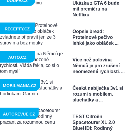
DOUPĚ.CZ
Ukázka z GTA 6 bude
mít premiéru na
Netflixu
RECEPTY.CZ
Oopsie bread:
Proteinové pečivo
lehké jako obláček ...
AUTO.CZ
Více než polovina
Němců je pro zrušení
neomezené rychlosti. ...
MOBILMANIA.CZ
Česká nabíječka 3v1 si
rozumí s mobilem,
sluchátky a ...
AUTOREVUE.CZ
TEST Citroën
Spacetourer XL 2.0
BlueHDi: Rodinný