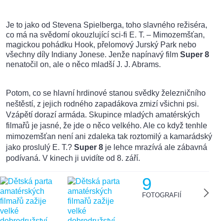
Je to jako od Stevena Spielberga, toho slavného režiséra,
co má na svědomí okouzlující sci-fi E. T. – Mimozemšťan,
magickou pohádku Hook, přelomový Jurský Park nebo
všechny díly Indiany Jonese. Jenže napínavý film
Super 8
nenatočil on, ale o něco mladší J. J. Abrams.
Potom, co se hlavní hrdinové stanou svědky železničního
neštěstí, z jejich rodného zapadákova zmizí všichni psi.
Vzápětí dorazí armáda. Skupince mladých amatérských
filmařů je jasné, že jde o něco velkého. Ale co když tenhle
mimozemšťan není ani zdaleka tak roztomilý a kamarádský
jako proslulý E. T.?
Super 8
je lehce mrazívá ale zábavná
podívaná. V kinech ji uvidíte od 8. září.
9
FOTOGRAFIÍ