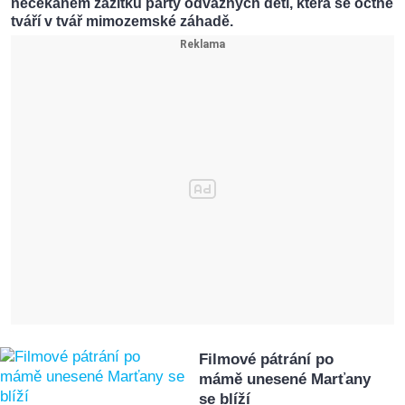
nečekaném zážitku party odvážných dětí, která se octne
tváří v tvář mimozemské záhadě.
Filmové pátrání po
mámě unesené Marťany
se blíží