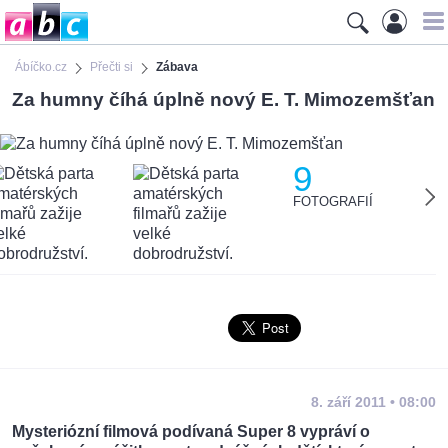
Ábíčko.cz
Přečti si
Zábava
Za humny číhá úplně nový E. T. Mimozemšťan
9
FOTOGRAFIÍ
8. září 2011 • 08:00
Mysteriózní filmová podívaná Super 8 vypráví o