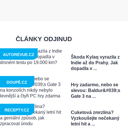
ČLÁNKY ODJINUD
AUTOREVUE.CZ
Škoda Kylaq vyrazila z
Indie až do Prahy. Jak
dopadla v ...
DOUPĚ.CZ
Hry zadarmo, nebo se
slevou: Baldur&#039;s
Gate 3 na ...
RECEPTY.CZ
Cuketová zmrzlina?
Vyzkoušejte nečekaný
letní hit a ...