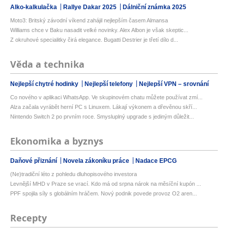
Alko-kalkulačka
Rallye Dakar 2025
Dálniční známka 2025
Moto3: Britský závodní víkend zahájil nejlepším časem Almansa
Williams chce v Baku nasadit velké novinky. Alex Albon je však skeptic...
Z okruhové specialitky čirá elegance. Bugatti Destrier je třetí dílo d...
Věda a technika
Nejlepší chytré hodinky
Nejlepší telefony
Nejlepší VPN – srovnání
Co nového v aplikaci WhatsApp. Ve skupinovém chatu můžete používat zmí...
Alza začala vyrábět herní PC s Linuxem. Lákají výkonem a dřevěnou skří...
Nintendo Switch 2 po prvním roce. Smysluplný upgrade s jediným důležit...
Ekonomika a byznys
Daňové přiznání
Novela zákoníku práce
Nadace EPCG
(Ne)tradiční léto z pohledu dluhopisového investora
Levnější MHD v Praze se vrací. Kdo má od srpna nárok na měsíční kupón ...
PPF spojila síly s globálním hráčem. Nový podnik povede provoz O2 aren...
Recepty