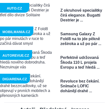
AUTO.CZ
Z okruhové specialitky
čirá elegance. Bugatti
Destrier je ...
MOBILMANIA.CZ
Samsung Galaxy Z
Fold8 na to jde pěkně
zeširoka a už po pár ...
AUTOREVUE.CZ
Perfektně udržovaná
Škoda 110 L projela
Evropu a teď hledá ...
DIGIARENA.CZ
Revoluce bez čekání.
Snímače LOFIC
dohánějí drahé ...