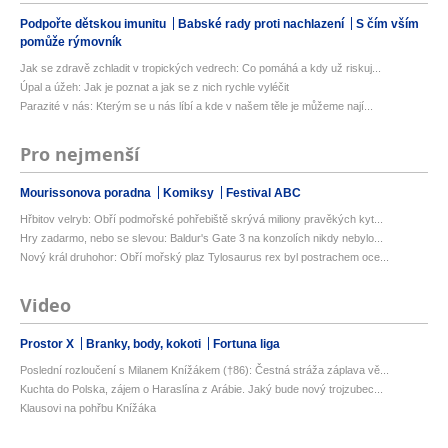
Podpořte dětskou imunitu
Babské rady proti nachlazení
S čím vším
pomůže rýmovník
Jak se zdravě zchladit v tropických vedrech: Co pomáhá a kdy už riskuj...
Úpal a úžeh: Jak je poznat a jak se z nich rychle vyléčit
Parazité v nás: Kterým se u nás líbí a kde v našem těle je můžeme nají...
Pro nejmenší
Mourissonova poradna
Komiksy
Festival ABC
Hřbitov velryb: Obří podmořské pohřebiště skrývá miliony pravěkých kyt...
Hry zadarmo, nebo se slevou: Baldur's Gate 3 na konzolích nikdy nebylo...
Nový král druhohor: Obří mořský plaz Tylosaurus rex byl postrachem oce...
Video
Prostor X
Branky, body, kokoti
Fortuna liga
Poslední rozloučení s Milanem Knížákem (†86): Čestná stráža záplava vě...
Kuchta do Polska, zájem o Haraslína z Arábie. Jaký bude nový trojzubec...
Klausovi na pohřbu Knížáka