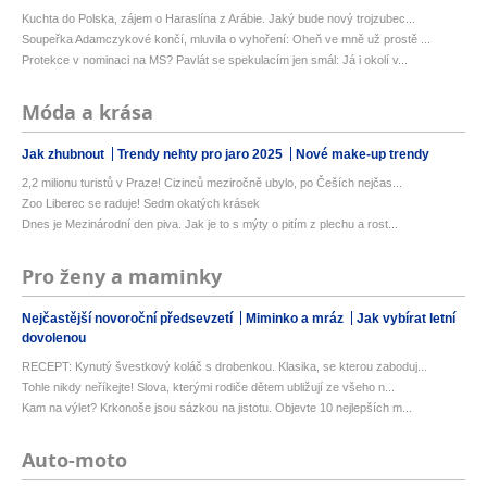
Kuchta do Polska, zájem o Haraslína z Arábie. Jaký bude nový trojzubec...
Soupeřka Adamczykové končí, mluvila o vyhoření: Oheň ve mně už prostě ...
Protekce v nominaci na MS? Pavlát se spekulacím jen smál: Já i okolí v...
Móda a krása
Jak zhubnout
Trendy nehty pro jaro 2025
Nové make-up trendy
2,2 milionu turistů v Praze! Cizinců meziročně ubylo, po Češích nejčas...
Zoo Liberec se raduje! Sedm okatých krásek
Dnes je Mezinárodní den piva. Jak je to s mýty o pitím z plechu a rost...
Pro ženy a maminky
Nejčastější novoroční předsevzetí
Miminko a mráz
Jak vybírat letní
dovolenou
RECEPT: Kynutý švestkový koláč s drobenkou. Klasika, se kterou zaboduj...
Tohle nikdy neříkejte! Slova, kterými rodiče dětem ubližují ze všeho n...
Kam na výlet? Krkonoše jsou sázkou na jistotu. Objevte 10 nejlepších m...
Auto-moto