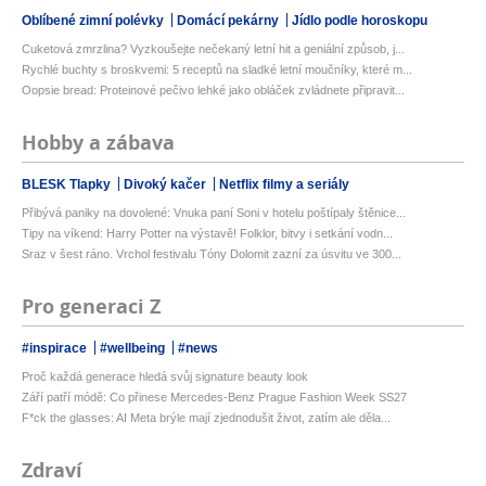
Oblíbené zimní polévky
Domácí pekárny
Jídlo podle horoskopu
Cuketová zmrzlina? Vyzkoušejte nečekaný letní hit a geniální způsob, j...
Rychlé buchty s broskvemi: 5 receptů na sladké letní moučníky, které m...
Oopsie bread: Proteinové pečivo lehké jako obláček zvládnete připravit...
Hobby a zábava
BLESK Tlapky
Divoký kačer
Netflix filmy a seriály
Přibývá paniky na dovolené: Vnuka paní Soni v hotelu poštípaly štěnice...
Tipy na víkend: Harry Potter na výstavě! Folklor, bitvy i setkání vodn...
Sraz v šest ráno. Vrchol festivalu Tóny Dolomit zazní za úsvitu ve 300...
Pro generaci Z
#inspirace
#wellbeing
#news
Proč každá generace hledá svůj signature beauty look
Září patří módě: Co přinese Mercedes-Benz Prague Fashion Week SS27
F*ck the glasses: AI Meta brýle mají zjednodušit život, zatím ale děla...
Zdraví