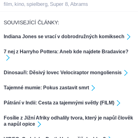
film
kino
spielberg
Super 8
Abrams
,
,
,
,
SOUVISEJÍCÍ ČLÁNKY:
Indiana Jones se vrací v dobrodružných komiksech
7 nej z Harryho Pottera: Aneb kde najdete Bradavice?
Dinosauři: Děsivý lovec Velociraptor mongoliensis
Tajemné mumie: Pokus zastavit smrt
Pátrání v Indii: Cesta za tajemnými světly (FILM)
Fosílie z Jižní Afriky odhalily tvora, který je napůl člověk
a napůl opice