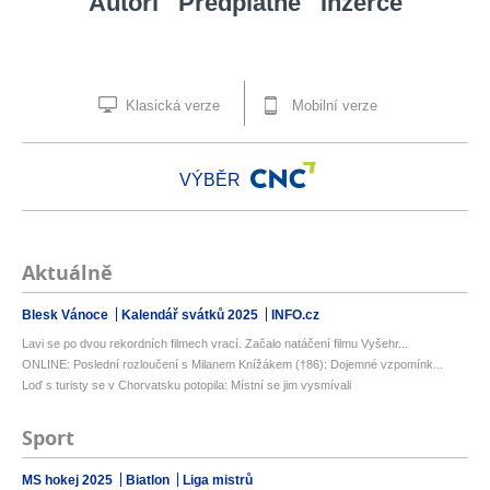
Autoři
Předplatné
Inzerce
Klasická verze
Mobilní verze
VÝBĚR
Aktuálně
Blesk Vánoce
Kalendář svátků 2025
INFO.cz
Lavi se po dvou rekordních filmech vrací. Začalo natáčení filmu Vyšehr...
ONLINE: Poslední rozloučení s Milanem Knížákem (†86): Dojemné vzpomínk...
Loď s turisty se v Chorvatsku potopila: Místní se jim vysmívali
Sport
MS hokej 2025
Biatlon
Liga mistrů