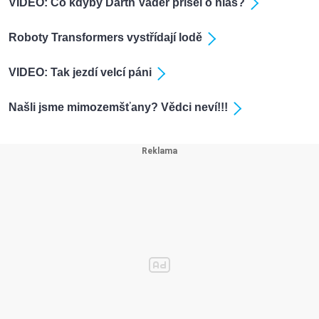
VIDEO: Co kdyby Darth Vader přišel o hlas?
Roboty Transformers vystřídají lodě
VIDEO: Tak jezdí velcí páni
Našli jsme mimozemšťany? Vědci neví!!!