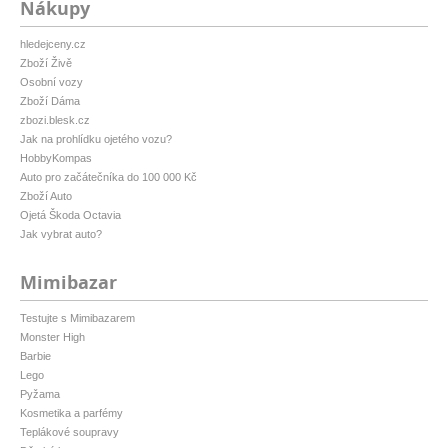
Nákupy
hledejceny.cz
Zboží Živě
Osobní vozy
Zboží Dáma
zbozi.blesk.cz
Jak na prohlídku ojetého vozu?
HobbyKompas
Auto pro začátečníka do 100 000 Kč
Zboží Auto
Ojetá Škoda Octavia
Jak vybrat auto?
Mimibazar
Testujte s Mimibazarem
Monster High
Barbie
Lego
Pyžama
Kosmetika a parfémy
Teplákové soupravy