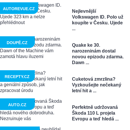
AUTOREVUE.CZ
Nejlevnější
Volkswagen ID. Polo už
koupíte v Česku. Ujede
...
DOUPĚ.CZ
Quake ke 30.
narozeninám dostal
novou epizodu zdarma.
Dawn ...
RECEPTY.CZ
Cuketová zmrzlina?
Vyzkoušejte nečekaný
letní hit a ...
AUTO.CZ
Perfektně udržovaná
Škoda 110 L projela
Evropu a teď hledá ...