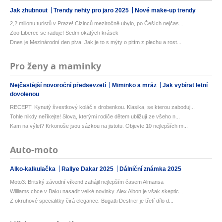
Jak zhubnout
Trendy nehty pro jaro 2025
Nové make-up trendy
2,2 milionu turistů v Praze! Cizinců meziročně ubylo, po Češích nejčas...
Zoo Liberec se raduje! Sedm okatých krásek
Dnes je Mezinárodní den piva. Jak je to s mýty o pitím z plechu a rost...
Pro ženy a maminky
Nejčastější novoroční předsevzetí
Miminko a mráz
Jak vybírat letní
dovolenou
RECEPT: Kynutý švestkový koláč s drobenkou. Klasika, se kterou zaboduj...
Tohle nikdy neříkejte! Slova, kterými rodiče dětem ubližují ze všeho n...
Kam na výlet? Krkonoše jsou sázkou na jistotu. Objevte 10 nejlepších m...
Auto-moto
Alko-kalkulačka
Rallye Dakar 2025
Dálniční známka 2025
Moto3: Britský závodní víkend zahájil nejlepším časem Almansa
Williams chce v Baku nasadit velké novinky. Alex Albon je však skeptic...
Z okruhové specialitky čirá elegance. Bugatti Destrier je třetí dílo d...