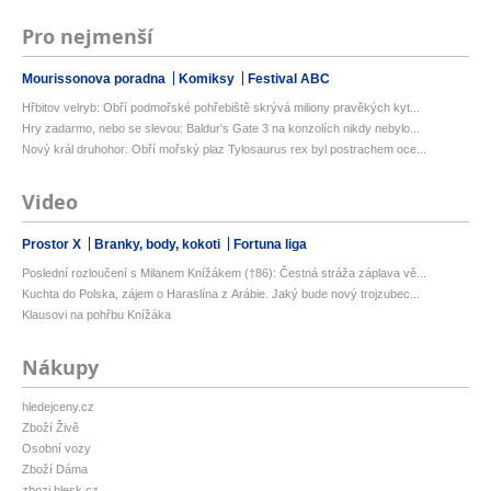
Pro nejmenší
Mourissonova poradna
Komiksy
Festival ABC
Hřbitov velryb: Obří podmořské pohřebiště skrývá miliony pravěkých kyt...
Hry zadarmo, nebo se slevou: Baldur's Gate 3 na konzolích nikdy nebylo...
Nový král druhohor: Obří mořský plaz Tylosaurus rex byl postrachem oce...
Video
Prostor X
Branky, body, kokoti
Fortuna liga
Poslední rozloučení s Milanem Knížákem (†86): Čestná stráža záplava vě...
Kuchta do Polska, zájem o Haraslína z Arábie. Jaký bude nový trojzubec...
Klausovi na pohřbu Knížáka
Nákupy
hledejceny.cz
Zboží Živě
Osobní vozy
Zboží Dáma
zbozi.blesk.cz