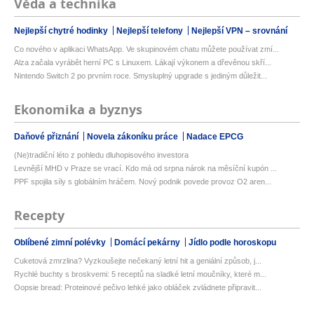
Věda a technika
Nejlepší chytré hodinky
Nejlepší telefony
Nejlepší VPN – srovnání
Co nového v aplikaci WhatsApp. Ve skupinovém chatu můžete používat zmí...
Alza začala vyrábět herní PC s Linuxem. Lákají výkonem a dřevěnou skří...
Nintendo Switch 2 po prvním roce. Smysluplný upgrade s jediným důležit...
Ekonomika a byznys
Daňové přiznání
Novela zákoníku práce
Nadace EPCG
(Ne)tradiční léto z pohledu dluhopisového investora
Levnější MHD v Praze se vrací. Kdo má od srpna nárok na měsíční kupón ...
PPF spojila síly s globálním hráčem. Nový podnik povede provoz O2 aren...
Recepty
Oblíbené zimní polévky
Domácí pekárny
Jídlo podle horoskopu
Cuketová zmrzlina? Vyzkoušejte nečekaný letní hit a geniální způsob, j...
Rychlé buchty s broskvemi: 5 receptů na sladké letní moučníky, které m...
Oopsie bread: Proteinové pečivo lehké jako obláček zvládnete připravit...