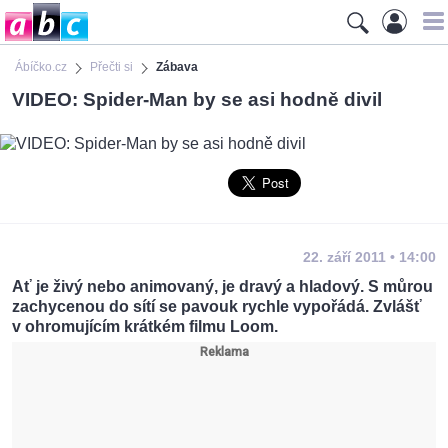
Ábíčko.cz
Přečti si
Zábava
VIDEO: Spider-Man by se asi hodně divil
22. září 2011 • 14:00
Ať je živý nebo animovaný, je dravý a hladový. S můrou
zachycenou do sítí se pavouk rychle vypořádá. Zvlášť
v ohromujícím krátkém filmu Loom.