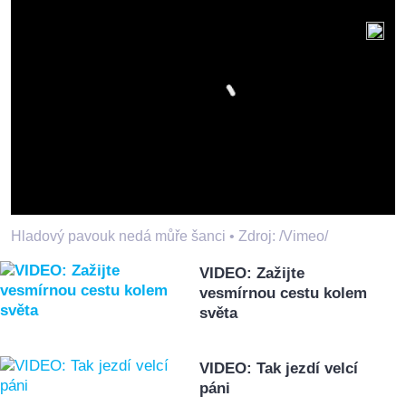
Hladový pavouk nedá můře šanci •
Zdroj: /Vimeo/
VIDEO: Zažijte
vesmírnou cestu kolem
světa
VIDEO: Tak jezdí velcí
páni