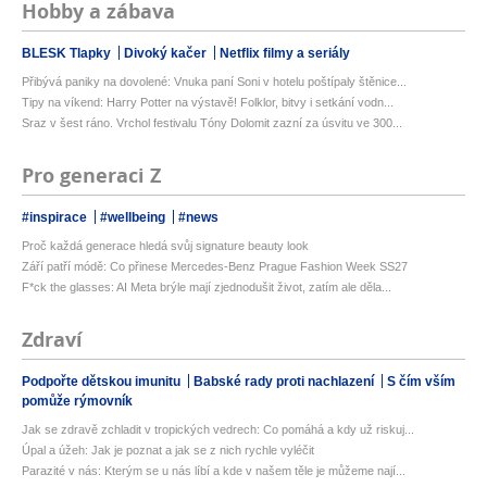
Hobby a zábava
BLESK Tlapky
Divoký kačer
Netflix filmy a seriály
Přibývá paniky na dovolené: Vnuka paní Soni v hotelu poštípaly štěnice...
Tipy na víkend: Harry Potter na výstavě! Folklor, bitvy i setkání vodn...
Sraz v šest ráno. Vrchol festivalu Tóny Dolomit zazní za úsvitu ve 300...
Pro generaci Z
#inspirace
#wellbeing
#news
Proč každá generace hledá svůj signature beauty look
Září patří módě: Co přinese Mercedes-Benz Prague Fashion Week SS27
F*ck the glasses: AI Meta brýle mají zjednodušit život, zatím ale děla...
Zdraví
Podpořte dětskou imunitu
Babské rady proti nachlazení
S čím vším
pomůže rýmovník
Jak se zdravě zchladit v tropických vedrech: Co pomáhá a kdy už riskuj...
Úpal a úžeh: Jak je poznat a jak se z nich rychle vyléčit
Parazité v nás: Kterým se u nás líbí a kde v našem těle je můžeme nají...