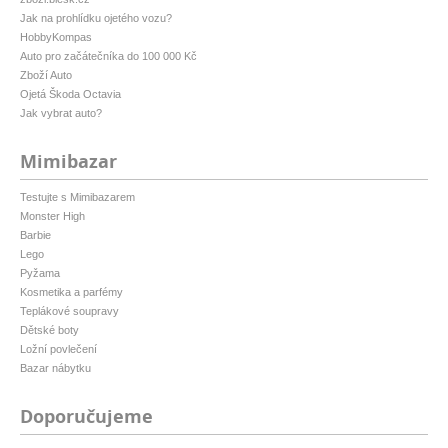
Jak na prohlídku ojetého vozu?
HobbyKompas
Auto pro začátečníka do 100 000 Kč
Zboží Auto
Ojetá Škoda Octavia
Jak vybrat auto?
Mimibazar
Testujte s Mimibazarem
Monster High
Barbie
Lego
Pyžama
Kosmetika a parfémy
Teplákové soupravy
Dětské boty
Ložní povlečení
Bazar nábytku
Doporučujeme