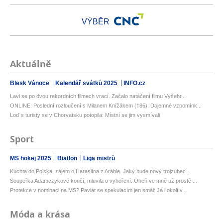
VÝBĚR
Aktuálně
Blesk Vánoce
Kalendář svátků 2025
INFO.cz
Lavi se po dvou rekordních filmech vrací. Začalo natáčení filmu Vyšehr...
ONLINE: Poslední rozloučení s Milanem Knížákem (†86): Dojemné vzpomínk...
Loď s turisty se v Chorvatsku potopila: Místní se jim vysmívali
Sport
MS hokej 2025
Biatlon
Liga mistrů
Kuchta do Polska, zájem o Haraslína z Arábie. Jaký bude nový trojzubec...
Soupeřka Adamczykové končí, mluvila o vyhoření: Oheň ve mně už prostě ...
Protekce v nominaci na MS? Pavlát se spekulacím jen smál: Já i okolí v...
Móda a krása