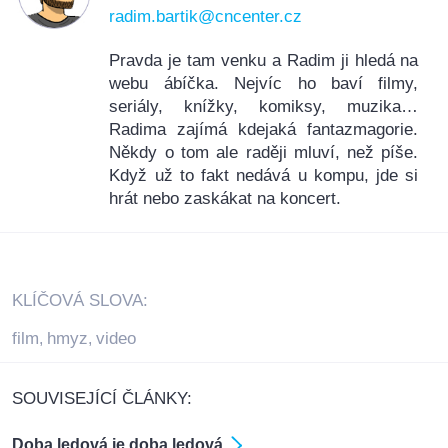
radim.bartik@cncenter.cz
Pravda je tam venku a Radim ji hledá na
webu ábíčka. Nejvíc ho baví filmy,
seriály, knížky, komiksy, muzika…
Radima zajímá kdejaká fantazmagorie.
Někdy o tom ale raději mluví, než píše.
Když už to fakt nedává u kompu, jde si
hrát nebo zaskákat na koncert.
KLÍČOVÁ SLOVA:
film
hmyz
video
,
,
SOUVISEJÍCÍ ČLÁNKY:
Doba ledová je doba ledová