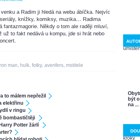
 venku a Radim ji hledá na webu ábíčka. Nejvíc
, seriály, knížky, komiksy, muzika… Radima
á fantazmagorie. Někdy o tom ale raději mluví,
ž už to fakt nedává u kompu, jde si hrát nebo
oncert.
AUTO
iron man
,
hulk
,
fotky
,
avenfers
,
mstitele
Obyt
a to málem nepřežil
být o
 elektřinu
na ...
dlí v ringu
ě bombastičtěji
Harry Potter žárlí
DOU
rter?
cích hlídat roboti