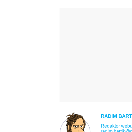
RADIM BART
Redaktor web
radim.bartik@c