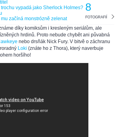
8
FOTOGRAFIÍ
y známe díky komiksům i kresleným seriálům, ale
řízněných hrdinů. Proto nebude chybět ani půvabná
awkeye
nebo drsňák Nick Fury. V bitvě o záchranu
 proradný
Loki
(znáte ho z Thora), který naverbuje
ohem horšího!