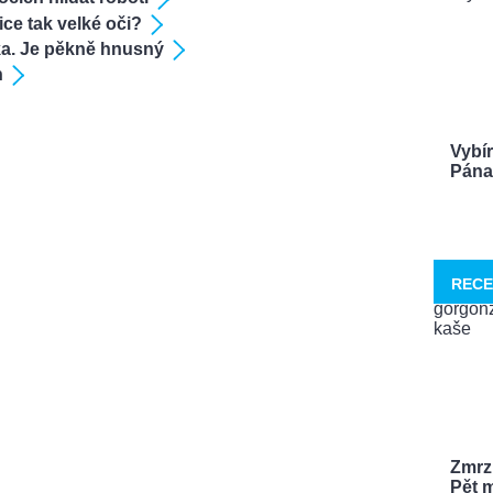
ce tak velké oči?
ka. Je pěkně hnusný
h
Vybí
Pána 
RECE
Zmrzl
Pět m