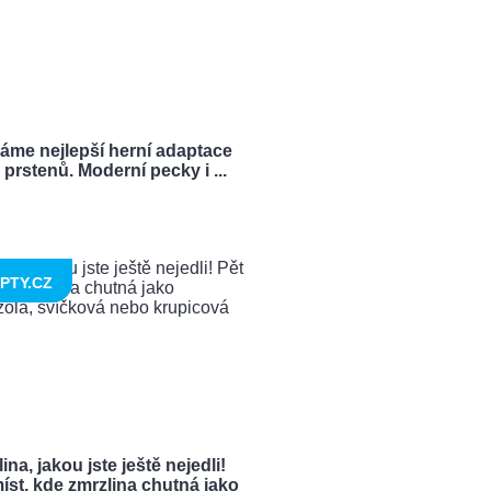
ráme nejlepší herní adaptace
prstenů. Moderní pecky i ...
PTY.CZ
ina, jakou jste ještě nejedli!
íst, kde zmrzlina chutná jako