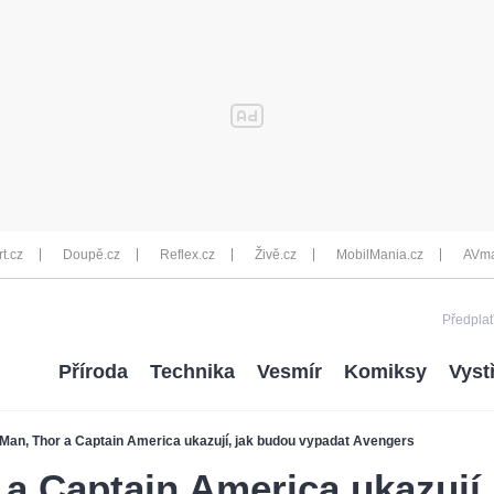
rt.cz
Doupě.cz
Reflex.cz
Živě.cz
MobilMania.cz
AVma
Předplať
Příroda
Technika
Vesmír
Komiksy
Vyst
 Man, Thor a Captain America ukazují, jak budou vypadat Avengers
 a Captain America ukazují