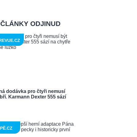
ČLÁNKY ODJINUD
REVUE.CZ
ná dodávka pro čtyři nemusí
bří. Karmann Dexter 555 sází
PĚ.CZ