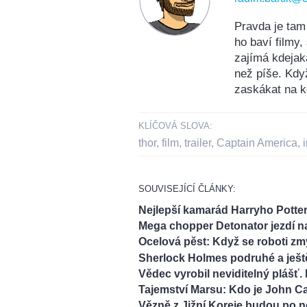
Pravda je tam
ho baví filmy
zajímá kdejak
než píše. Kdy
zaskákat na k
KLÍČOVÁ SLOVA:
thor
,
film
,
trailer
,
Captain America
,
SOUVISEJÍCÍ ČLÁNKY:
Nejlepší kamarád Harryho Potter
Mega chopper Detonator jezdí na
Ocelová pěst: Když se roboti zmy
Sherlock Holmes podruhé a ješt
Vědec vyrobil neviditelný plášť. 
Tajemství Marsu: Kdo je John Ca
Vězně z Jižní Koreje budou po no