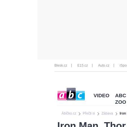
Blesk.cz
E15.cz
Auto.cz
iSpo
VIDEO
ABC
ZOO
Ábíčko.cz
Přečti si
Zábava
Iron
Iron Man, Thor