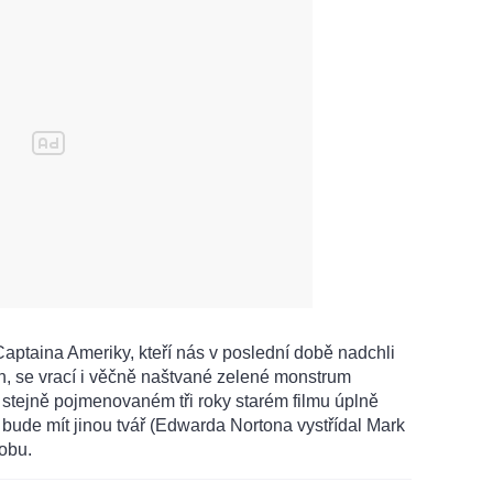
aptaina Ameriky, kteří nás v poslední době nadchli
ch, se vrací i věčně naštvané zelené monstrum
 stejně pojmenovaném tři roky starém filmu úplně
bude mít jinou tvář (Edwarda Nortona vystřídal Mark
dobu.