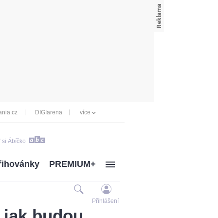
nia.cz
DIGIarena
více
 si Ábíčko
řihovánky
PREMIUM+
Přihlášení
, jak budou