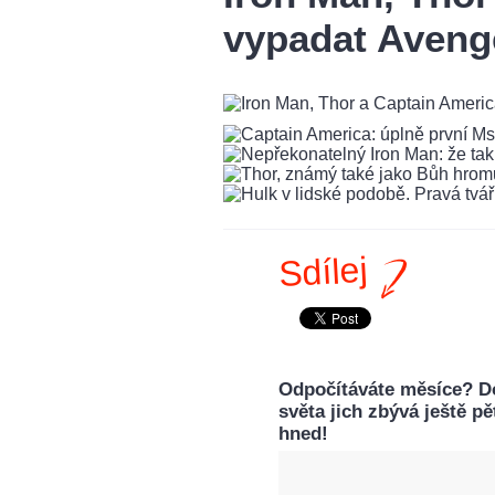
vypadat Aveng
Sdílej
Odpočítáváte měsíce? Do
světa jich zbývá ještě p
hned!