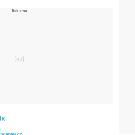
ÍK
u
ncenter.cz