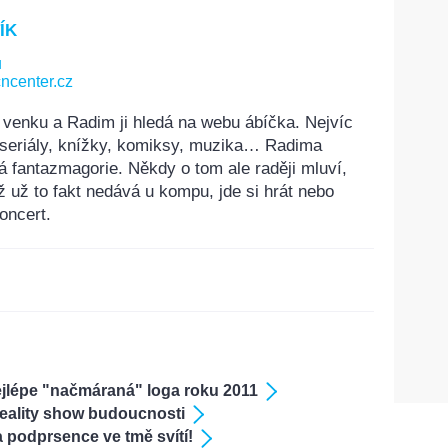
ÍK
u
ncenter.cz
 venku a Radim ji hledá na webu ábíčka. Nejvíc
, seriály, knížky, komiksy, muzika… Radima
á fantazmagorie. Někdy o tom ale raději mluví,
ž už to fakt nedává u kompu, jde si hrát nebo
oncert.
ejlépe "načmáraná" loga roku 2011
 reality show budoucnosti
a podprsence ve tmě svítí!