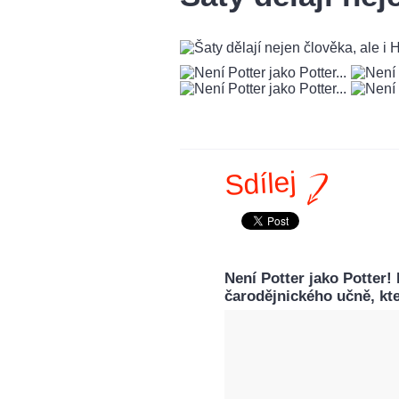
Sdílej
Není Potter jako Potter!
čarodějnického učně, kteř