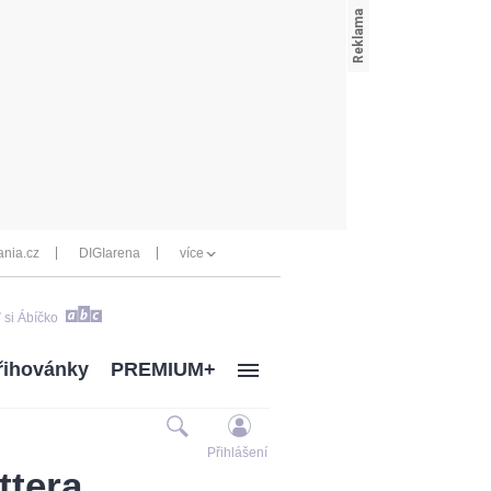
nia.cz
DIGIarena
více
 si Ábíčko
řihovánky
PREMIUM+
Přihlášení
ttera