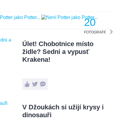
20
FOTOGRAFIÍ
Úlet! Chobotnice místo
židle? Sedni a vypusť
Krakena!
V Džoukách si užijí krysy i
dinosauři