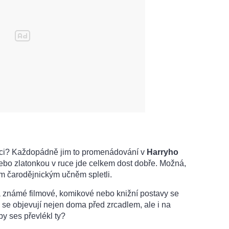
ci? Každopádně jim to promenádování v
Harryho
nebo zlatonkou v ruce jde celkem dost dobře. Možná,
ším čarodějnickým učněm spletli.
 známé filmové, komikové nebo knižní postavy se
i se objevují nejen doma před zrcadlem, ale i na
by ses převlékl ty?