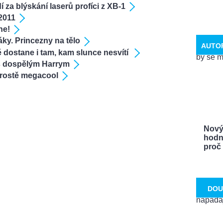
 za blýskání laserů profíci z XB-1
2011
ne!
áky. Princezny na tělo
AUTO
 dostane i tam, kam slunce nesvítí
 s dospělým Harrym
prostě megacool
Nový
hodn
proč .
DOU