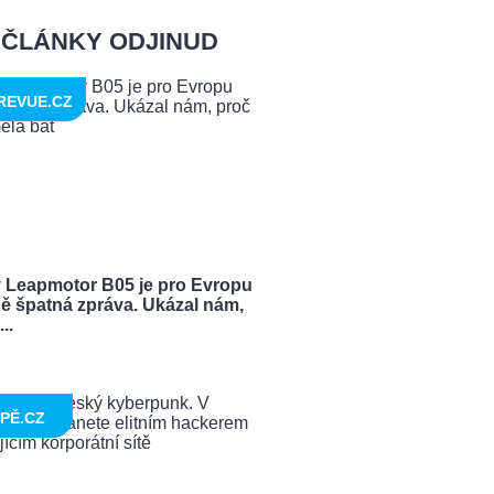
ČLÁNKY ODJINUD
REVUE.CZ
 Leapmotor B05 je pro Evropu
ě špatná zpráva. Ukázal nám,
..
PĚ.CZ