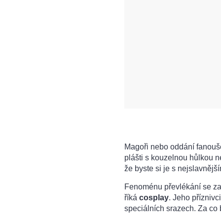
Magoři nebo oddání fanouš
plášti s kouzelnou hůlkou 
že byste si je s nejslavněj
Fenoménu převlékání se za
říká
cosplay
. Jeho příznivc
speciálních srazech. Za co 