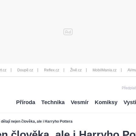
rt.cz
Doupě.cz
Reflex.cz
Živě.cz
MobilMania.cz
AVma
Předplať
Příroda
Technika
Vesmír
Komiksy
Vyst
 dělají nejen člověka, ale i Harryho Pottera
en člověka, ale i Harryho Po