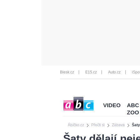
Blesk.cz
E15.cz
Auto.cz
iSpo
VIDEO
ABC
ZOO
Ábíčko.cz
Přečti si
Zábava
Šaty
Šaty dělají nej