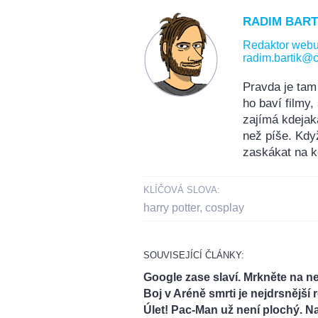
RADIM BART
Redaktor web
radim.bartik@c
Pravda je tam
ho baví filmy
zajímá kdejak
než píše. Kdy
zaskákat na k
KLÍČOVÁ SLOVA:
harry potter
,
cosplay
SOUVISEJÍCÍ ČLÁNKY:
Google zase slaví. Mrkněte na n
Boj v Aréně smrti je nejdrsnější
Úlet! Pac-Man už není plochý. N