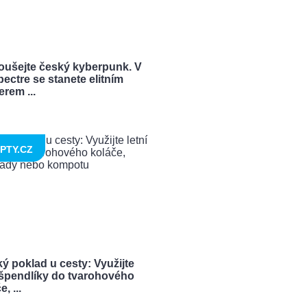
oušejte český kyberpunk. V
ectre se stanete elitním
rem ...
PTY.CZ
ý poklad u cesty: Využijte
í špendlíky do tvarohového
, ...