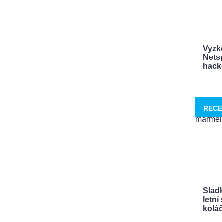
Vyzk
Netsp
hacke
RECE
Sladk
letn
koláče