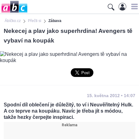
Ábíčko.cz
Přečti si
Zábava
Nekecej a plav jako superhrdina! Avengers tě
vybaví na koupák
15. května 2012 • 14:07
Spodní díl oblečení je důležitý, to ví i Neuvěřitelný Hulk.
A co teprve na koupáku. Navíc je třeba jít s módou,
takže hezky čerpejte inspiraci.