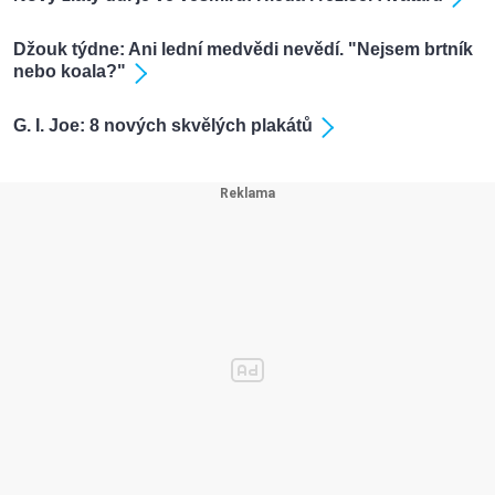
Džouk týdne: Ani lední medvědi nevědí. "Nejsem brtník
nebo koala?"
G. I. Joe: 8 nových skvělých plakátů