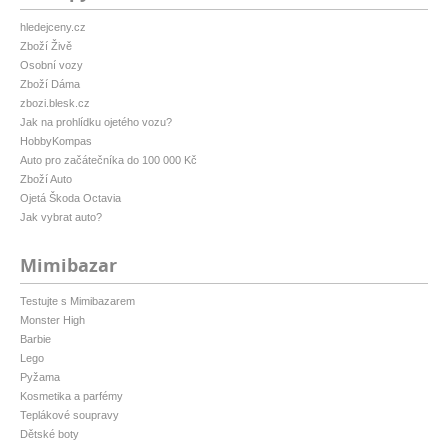
hledejceny.cz
Zboží Živě
Osobní vozy
Zboží Dáma
zbozi.blesk.cz
Jak na prohlídku ojetého vozu?
HobbyKompas
Auto pro začátečníka do 100 000 Kč
Zboží Auto
Ojetá Škoda Octavia
Jak vybrat auto?
Mimibazar
Testujte s Mimibazarem
Monster High
Barbie
Lego
Pyžama
Kosmetika a parfémy
Teplákové soupravy
Dětské boty