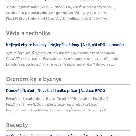
Jediný vesnický radar vybral 50 milionů. Obyvatelé se přitom dávno bou...
Vracíte auto po operativním leasingu? Nejčastější chyby jsou ty triviá...
Fiat 124 Sport Spider slaví 60 let. Vzdálený příbuzný žigulíku byl hvě...
Věda a technika
Nejlepší chytré hodinky
Nejlepší telefony
Nejlepší VPN – srovnání
Vyzkoušejte český kyberpunk. V Netspectre se stanete elitním hackerem ...
ChatGPT teď neunavíte. Bezplatná verze má neomezený chat a lepší model...
Dovolená na poslední chvíli? Tahle země nabízí moře jako Maledivy za z...
Ekonomika a byznys
Daňové přiznání
Novela zákoníku práce
Nadace EPCG
Evropě hrozí rychlá dezertifikace. Do roku 2040 zasáhne i Polabí a již...
Každý třetí jí nevěří. Banky přesto sázejí na umělou inteligenci
Bývalý inženýr Elona Muska drží akcie za půl miliardy. Při první příle...
Recepty