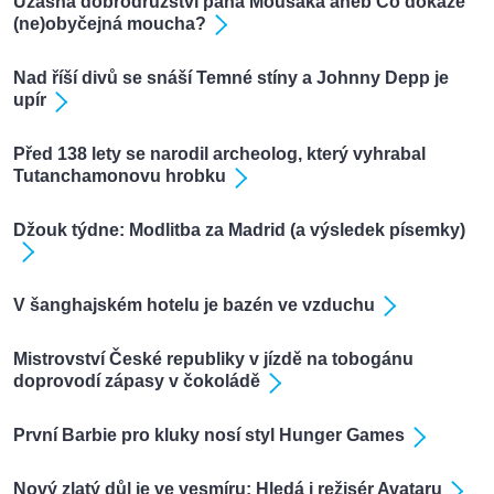
Úžasná dobrodružství pana Moušáka aneb Co dokáže
(ne)obyčejná moucha?
Nad říší divů se snáší Temné stíny a Johnny Depp je
upír
Před 138 lety se narodil archeolog, který vyhrabal
Tutanchamonovu hrobku
Džouk týdne: Modlitba za Madrid (a výsledek písemky)
V šanghajském hotelu je bazén ve vzduchu
Mistrovství České republiky v jízdě na tobogánu
doprovodí zápasy v čokoládě
První Barbie pro kluky nosí styl Hunger Games
Nový zlatý důl je ve vesmíru: Hledá i režisér Avataru