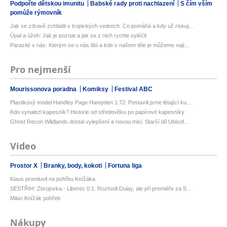
Podpořte dětskou imunitu
Babské rady proti nachlazení
S čím vším
pomůže rýmovník
Jak se zdravě zchladit v tropických vedrech: Co pomáhá a kdy už riskuj...
Úpal a úžeh: Jak je poznat a jak se z nich rychle vyléčit
Parazité v nás: Kterým se u nás líbí a kde v našem těle je můžeme nají...
Pro nejmenší
Mourissonova poradna
Komiksy
Festival ABC
Plastikový model Handley Page Hampden 1:72: Postavili jsme létající ku...
Kdo vynalezl kapesník? Historie od středověku po papírové kapesníky
Ghost Recon Wildlands dostal vylepšení a novou misi. Starší díl Ubisof...
Video
Prostor X
Branky, body, kokoti
Fortuna liga
Klaus promluvil na pohřbu Knížáka
SESTŘIH: Zbrojovka - Liberec 0:1. Rozhodl Dulay, ale při premiéře za S...
Milan Knížák pohřeb
Nákupy