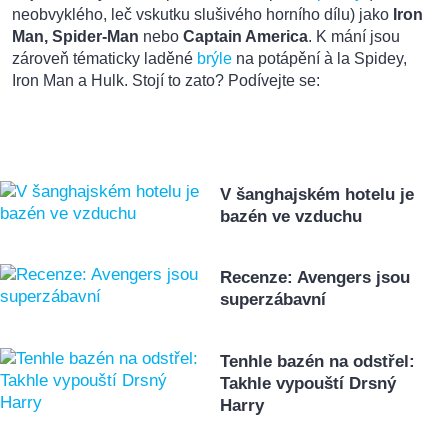
neobvyklého, leč vskutku slušivého horního dílu) jako
Iron
Man, Spider-Man
nebo
Captain America
. K mání jsou
zároveň tématicky laděné
brýle
na potápění à la Spidey,
Iron Man a Hulk. Stojí to zato? Podívejte se:
V šanghajském hotelu je
bazén ve vzduchu
Recenze: Avengers jsou
superzábavní
Tenhle bazén na odstřel:
Takhle vypouští Drsný
Harry