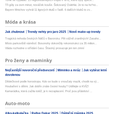
Tři góly za osm minut, nováček kouše. Šokovaný Oulehla: Je to na ho*no...
Bayern Mnichov vyhrál 11 ligových titulů v řadě. 6 dalších klubů to zv...
Móda a krása
Jak zhubnout
Trendy nehty pro jaro 2025
Nové make-up trendy
Tragická nehoda českých řidičů v Bavorsku: Pět vážně zraněných! Zasaho...
Místo parkoviště náměstí: Bosonohy dokončily rekonstrukci za 35 milion...
Vláda rozhodne o střídání času: Šťastný prosazuje jen ten zimní
Pro ženy a maminky
Nejčastější novoroční předsevzetí
Miminko a mráz
Jak vybírat letní
dovolenou
Dědečkové podle horoskopu. Kdo se bude s vnoučaty mazlit, chodit na vý...
Houbaření s dětmi. Jak dobře znáte české houby? Udělejte si KVÍZ!
Kamarádka, která zažila totéž, je k nezaplacení. Proč jsou přátelství ...
Auto-moto
Alko-kalkulačka
Rallye Dakar 2025
Dálniční známka 2025