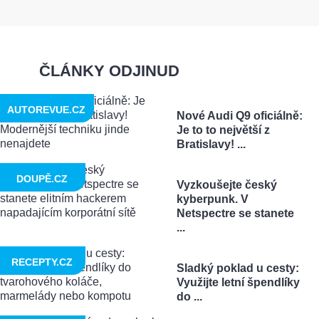
ČLÁNKY ODJINUD
AUTOREVUE.CZ
Nové Audi Q9 oficiálně:
Je to to největší z
Bratislavy! ...
DOUPĚ.CZ
Vyzkoušejte český
kyberpunk. V
Netspectre se stanete
...
RECEPTY.CZ
Sladký poklad u cesty:
Využijte letní špendlíky
do ...