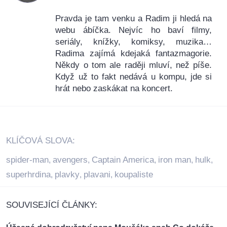
Pravda je tam venku a Radim ji hledá na
webu ábíčka. Nejvíc ho baví filmy,
seriály, knížky, komiksy, muzika…
Radima zajímá kdejaká fantazmagorie.
Někdy o tom ale raději mluví, než píše.
Když už to fakt nedává u kompu, jde si
hrát nebo zaskákat na koncert.
KLÍČOVÁ SLOVA:
spider-man
avengers
Captain America
iron man
hulk
,
,
,
,
,
superhrdina
plavky
plavani
koupaliste
,
,
,
SOUVISEJÍCÍ ČLÁNKY: