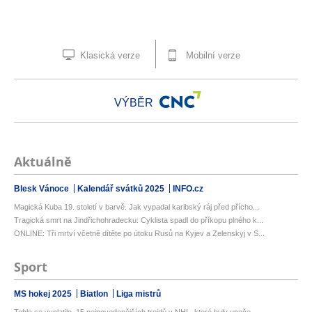
Klasická verze
Mobilní verze
VÝBĚR
Aktuálně
Blesk Vánoce
Kalendář svátků 2025
INFO.cz
Magická Kuba 19. století v barvě. Jak vypadal karibský ráj před přícho...
Tragická smrt na Jindřichohradecku: Cyklista spadl do příkopu plného k...
ONLINE: Tři mrtví včetně dítěte po útoku Rusů na Kyjev a Zelenskyj v S...
Sport
MS hokej 2025
Biatlon
Liga mistrů
Tohle se vyplatilo. 15 nejpovedenějších trejdů v NHL, které byly upeče...