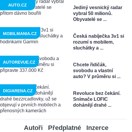
AUTO.CZ
Jediný vesnický radar
vybral 50 milionů.
Obyvatelé se ...
MOBILMANIA.CZ
Česká nabíječka 3v1 si
rozumí s mobilem,
sluchátky a ...
AUTOREVUE.CZ
Chcete řidičák,
svobodu a vlastní
auto? V průměru si ...
DIGIARENA.CZ
Revoluce bez čekání.
Snímače LOFIC
dohánějí drahé ...
Autoři
Předplatné
Inzerce