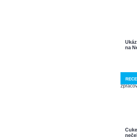
Ukáz
na Ne
RECE
Cuke
neček