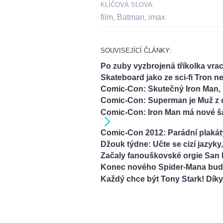
KLÍČOVÁ SLOVA:
film
,
Batman
,
imax
SOUVISEJÍCÍ ČLÁNKY:
Po zuby vyzbrojená tříkolka vra
Skateboard jako ze sci-fi Tron ne
Comic-Con: Skutečný Iron Man, 
Comic-Con: Superman je Muž z oc
Comic-Con: Iron Man má nové ša
Comic-Con 2012: Parádní plakát
Džouk týdne: Učte se cizí jazyky
Začaly fanouškovské orgie San
Konec nového Spider-Mana bude
Každý chce být Tony Stark! Díky