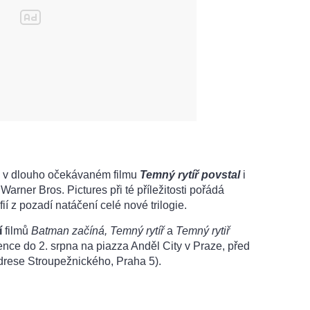
n v dlouho očekávaném filmu
Temný rytíř povstal
i
arner Bros. Pictures při té příležitosti pořádá
ií z pozadí natáčení celé nové trilogie.
í
filmů
Batman začíná, Temný rytíř
a
Temný rytiř
nce do 2. srpna na piazza Anděl City v Praze, před
drese Stroupežnického, Praha 5).