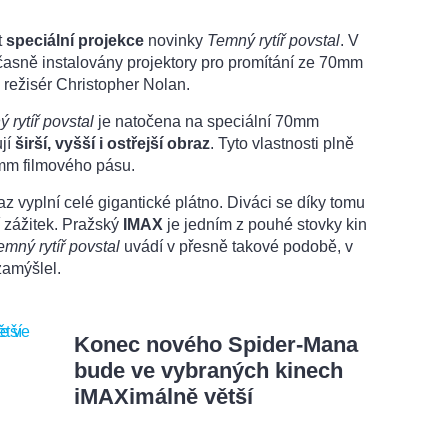
t
speciální projekce
novinky
Temný rytíř povstal
. V
časně instalovány projektory pro promítání ze 70mm
o režisér Christopher Nolan.
 rytíř povstal
je natočena na speciální 70mm
jí
širší, vyšší i ostřejší obraz
. Tyto vlastnosti plně
0mm filmového pásu.
 vyplní celé gigantické plátno. Diváci se díky tomu
í zážitek. Pražský
IMAX
je jedním z pouhé stovky kin
emný rytíř povstal
uvádí v přesně takové podobě, v
zamýšlel.
Konec nového Spider-Mana
bude ve vybraných kinech
iMAXimálně větší