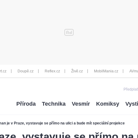
rt.cz
Doupě.cz
Reflex.cz
Živě.cz
MobilMania.cz
AVma
Předplať
Příroda
Technika
Vesmír
Komiksy
Vyst
an je v Praze, vystavuje se přímo na ulici a bude mít speciální projekce
aze, vystavuje se přímo na 