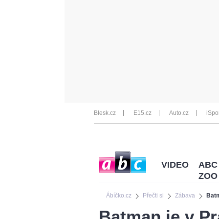
Blesk.cz
E15.cz
Auto.cz
iSpo
VIDEO
ABC
ZOO
Ábíčko.cz
Přečti si
Zábava
Batm
Batman je v Pr