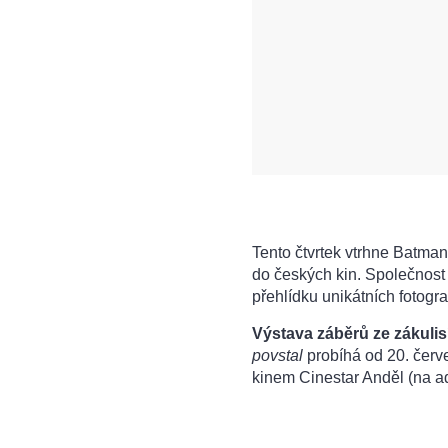
Tento čtvrtek vtrhne Batma
do českých kin. Společnost W
přehlídku unikátních fotograf
Výstava záběrů ze zákulis
povstal
probíhá od 20. červe
kinem Cinestar Anděl (na a