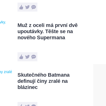
Muž z oceli má první dvě
upoutávky. Těšte se na
nového Supermana
Skutečného Batmana
definují činy zralé na
blázinec