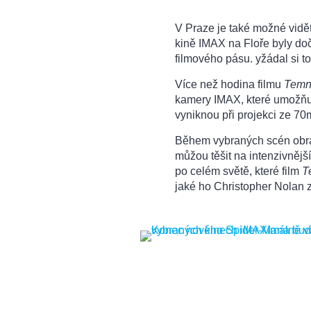
V Praze je také možné vidě
kině IMAX na Floře byly do
filmového pásu. yžádal si t
Více než hodina filmu
Temný
kamery IMAX, které umožňu
vyniknou při projekci ze 7
Během vybraných scén obraz
můžou těšit na intenzivnějš
po celém světě, které film
T
jaké ho Christopher Nolan 