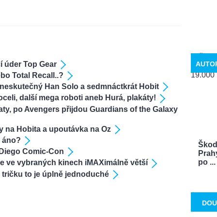
cí úder Top Gear
AUTO
bo Total Recall..?
neskutečný Han Solo a sedmnáctkrát Hobit
eli, další mega roboti aneb Hurá, plakáty!
ty, po Avengers přijdou Guardians of the Galaxy
y na Hobita a upoutávka na Oz
, áno?
Škoda
 Diego Comic-Con
Prah
po ...
 ve vybraných kinech iMAXimálně větší
 tričku to je úplně jednoduché
DOU