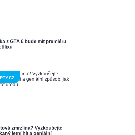
ka z GTA 6 bude mít premiéru
tflixu
PTY.CZ
tová zmrzlina? Vyzkoušejte
aný letní hit a geniální