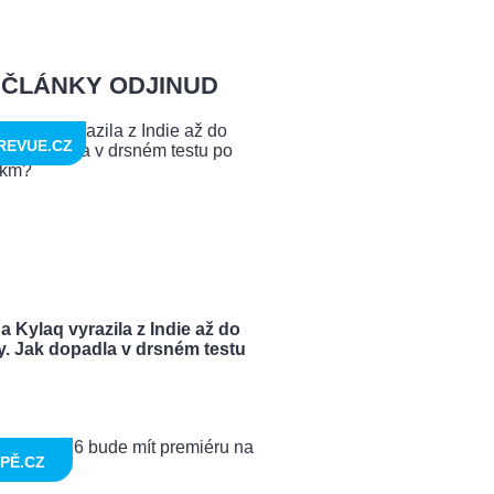
ČLÁNKY ODJINUD
REVUE.CZ
 Kylaq vyrazila z Indie až do
y. Jak dopadla v drsném testu
PĚ.CZ