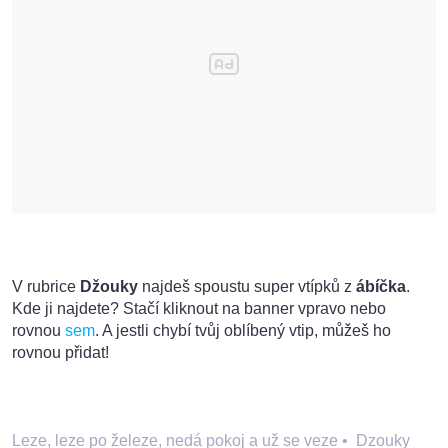
V rubrice
Džouky
najdeš spoustu super vtípků z
ábíčka
.
Kde ji najdete?
Stačí kliknout na banner vpravo nebo
rovnou
sem
. A jestli chybí tvůj oblíbený vtip, můžeš ho
rovnou přidat!
Leze, leze po železe, nedá pokoj a už se veze
•
Dzouky