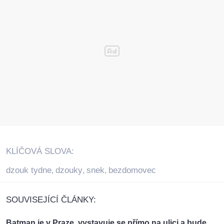
KLÍČOVÁ SLOVA:
dzouk tydne
dzouky
snek
bezdomovec
,
,
,
SOUVISEJÍCÍ ČLÁNKY:
Batman je v Praze, vystavuje se přímo na ulici a bude