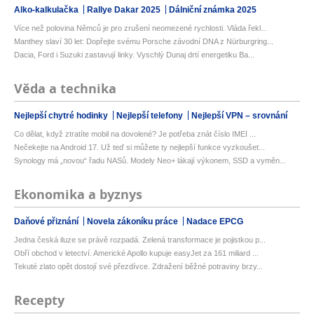
Alko-kalkulačka
Rallye Dakar 2025
Dálniční známka 2025
Více než polovina Němců je pro zrušení neomezené rychlosti. Vláda řekl...
Manthey slaví 30 let: Dopřejte svému Porsche závodní DNA z Nürburgring...
Dacia, Ford i Suzuki zastavují linky. Vyschlý Dunaj drtí energetiku Ba...
Věda a technika
Nejlepší chytré hodinky
Nejlepší telefony
Nejlepší VPN – srovnání
Co dělat, když ztratíte mobil na dovolené? Je potřeba znát číslo IMEI ...
Nečekejte na Android 17. Už teď si můžete ty nejlepší funkce vyzkoušet...
Synology má „novou“ řadu NASů. Modely Neo+ lákají výkonem, SSD a vyměn...
Ekonomika a byznys
Daňové přiznání
Novela zákoníku práce
Nadace EPCG
Jedna česká iluze se právě rozpadá. Zelená transformace je pojistkou p...
Obří obchod v letectví. Americké Apollo kupuje easyJet za 161 miliard ...
Tekuté zlato opět dostojí své přezdívce. Zdražení běžné potraviny brzy...
Recepty