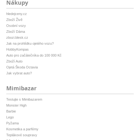
Nákupy
hledejceny.cz
Zboží Živě
Osobní vozy
Zboží Dáma
zbozi.blesk.cz
Jak na prohlídku ojetého vozu?
HobbyKompas
Auto pro začátečníka do 100 000 Kč
Zboží Auto
Ojetá Škoda Octavia
Jak vybrat auto?
Mimibazar
Testujte s Mimibazarem
Monster High
Barbie
Lego
Pyžama
Kosmetika a parfémy
Teplákové soupravy