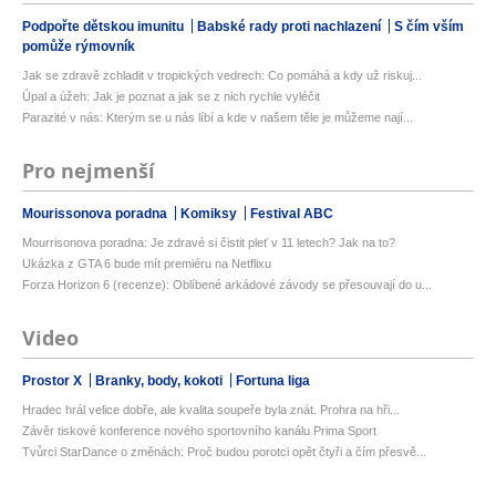
Podpořte dětskou imunitu
Babské rady proti nachlazení
S čím vším
pomůže rýmovník
Jak se zdravě zchladit v tropických vedrech: Co pomáhá a kdy už riskuj...
Úpal a úžeh: Jak je poznat a jak se z nich rychle vyléčit
Parazité v nás: Kterým se u nás líbí a kde v našem těle je můžeme nají...
Pro nejmenší
Mourissonova poradna
Komiksy
Festival ABC
Mourrisonova poradna: Je zdravé si čistit pleť v 11 letech? Jak na to?
Ukázka z GTA 6 bude mít premiéru na Netflixu
Forza Horizon 6 (recenze): Oblíbené arkádové závody se přesouvají do u...
Video
Prostor X
Branky, body, kokoti
Fortuna liga
Hradec hrál velice dobře, ale kvalita soupeře byla znát. Prohra na hři...
Závěr tiskové konference nového sportovního kanálu Prima Sport
Tvůrci StarDance o změnách: Proč budou porotci opět čtyři a čím přesvě...