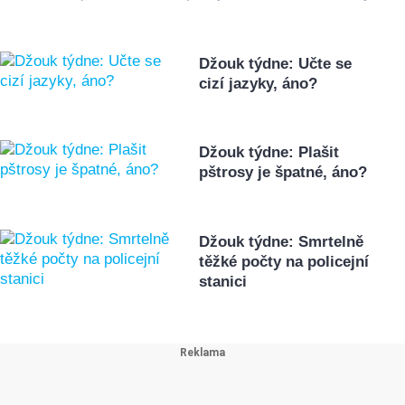
Džouk týdne: Učte se
cizí jazyky, áno?
Džouk týdne: Plašit
pštrosy je špatné, áno?
Džouk týdne: Smrtelně
těžké počty na policejní
stanici