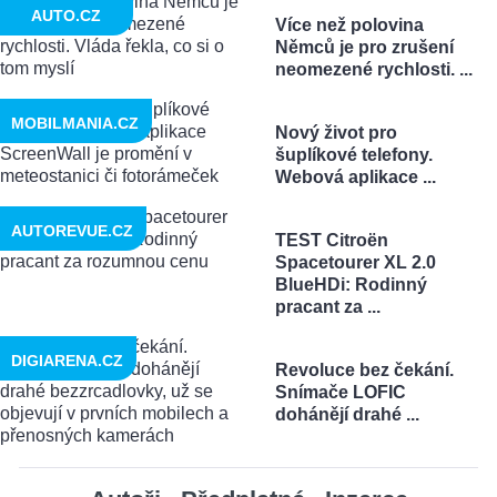
AUTO.CZ
Více než polovina
Němců je pro zrušení
neomezené rychlosti. ...
MOBILMANIA.CZ
Nový život pro
šuplíkové telefony.
Webová aplikace ...
AUTOREVUE.CZ
TEST Citroën
Spacetourer XL 2.0
BlueHDi: Rodinný
pracant za ...
DIGIARENA.CZ
Revoluce bez čekání.
Snímače LOFIC
dohánějí drahé ...