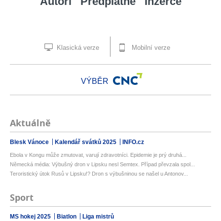
Autoři
Předplatné
Inzerce
Klasická verze
Mobilní verze
VÝBĚR
Aktuálně
Blesk Vánoce
Kalendář svátků 2025
INFO.cz
Ebola v Kongu může zmutovat, varují zdravotníci. Epidemie je prý druhá...
Německá média: Výbušný dron v Lipsku nesl Semtex. Případ převzala spol...
Teroristický útok Rusů v Lipsku!? Dron s výbušninou se našel u Antonov...
Sport
MS hokej 2025
Biatlon
Liga mistrů