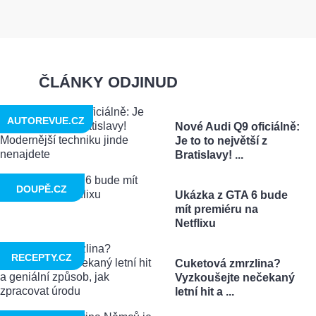
ČLÁNKY ODJINUD
AUTOREVUE.CZ
Nové Audi Q9 oficiálně:
Je to to největší z
Bratislavy! ...
DOUPĚ.CZ
Ukázka z GTA 6 bude
mít premiéru na
Netflixu
RECEPTY.CZ
Cuketová zmrzlina?
Vyzkoušejte nečekaný
letní hit a ...