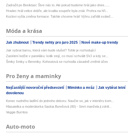
Zadražil po Besiktasi: Štve nás to. Ale pokud budeme hrát jako dnes......
Hradec hrál velice dobře, ale kvalita soupeře byla znát. Prohra na hři...
Kozlovi vyšla změna formace: Takhle chceme hrát! Výhru zařídili sváteč...
Móda a krása
Jak zhubnout
Trendy nehty pro jaro 2025
Nové make-up trendy
Jak vybrat barvu, která vám bude slušet? Tohle je rozhodující
Zasklení lodžie v paneláku: kolik stojí, co musí schválit SVJ a kdy se...
Šmiky šmiky u Bereniky. Kohoutová se rozhodla zásadně změnit účes
Pro ženy a maminky
Nejčastější novoroční předsevzetí
Miminko a mráz
Jak vybírat letní
dovolenou
Konec nudného ladění do jednoho dekoru: Naučte se, jak v interiéru kom...
Hlasatelka a moderátorka Saskia Burešová (80) - Smrt manžela ji zdrtil...
Veggie Burritos
Auto-moto