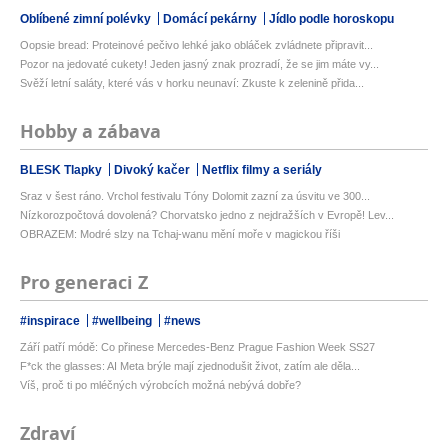
Oblíbené zimní polévky
Domácí pekárny
Jídlo podle horoskopu
Oopsie bread: Proteinové pečivo lehké jako obláček zvládnete připravit...
Pozor na jedovaté cukety! Jeden jasný znak prozradí, že se jim máte vy...
Svěží letní saláty, které vás v horku neunaví: Zkuste k zelenině přida...
Hobby a zábava
BLESK Tlapky
Divoký kačer
Netflix filmy a seriály
Sraz v šest ráno. Vrchol festivalu Tóny Dolomit zazní za úsvitu ve 300...
Nízkorozpočtová dovolená? Chorvatsko jedno z nejdražších v Evropě! Lev...
OBRAZEM: Modré slzy na Tchaj-wanu mění moře v magickou říši
Pro generaci Z
#inspirace
#wellbeing
#news
Září patří módě: Co přinese Mercedes-Benz Prague Fashion Week SS27
F*ck the glasses: AI Meta brýle mají zjednodušit život, zatím ale děla...
Víš, proč ti po mléčných výrobcích možná nebývá dobře?
Zdraví