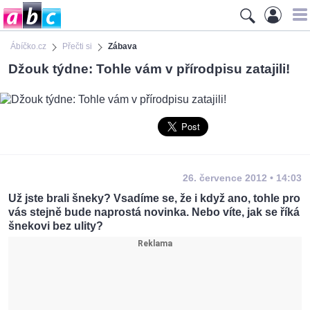
Ábíčko.cz
Přečti si
Zábava
Džouk týdne: Tohle vám v přírodpisu zatajili!
26. července 2012 • 14:03
Už jste brali šneky? Vsadíme se, že i když ano, tohle pro
vás stejně bude naprostá novinka. Nebo víte, jak se říká
šnekovi bez ulity?