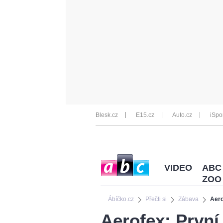
Blesk.cz
E15.cz
Auto.cz
iSpo
VIDEO
ABC
ZOO
Ábíčko.cz
Přečti si
Zábava
Aero
Aerofex: První 