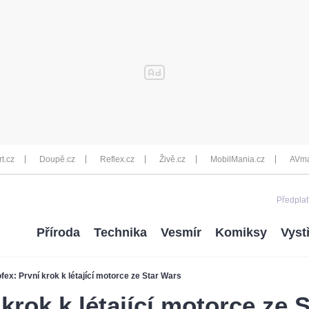
rt.cz
Doupě.cz
Reflex.cz
Živě.cz
MobilMania.cz
AVma
Předplať
Příroda
Technika
Vesmír
Komiksy
Vyst
fex: První krok k létající motorce ze Star Wars
krok k létající motorce ze 