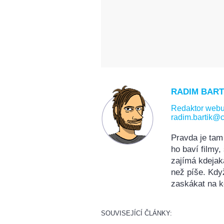
RADIM BART
Redaktor web
radim.bartik@c
Pravda je tam
ho baví filmy
zajímá kdejak
než píše. Kdy
zaskákat na k
SOUVISEJÍCÍ ČLÁNKY: