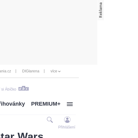
nia.cz
DIGIarena
více
 si Ábíčko
řihovánky
PREMIUM+
Přihlášení
Star Wars