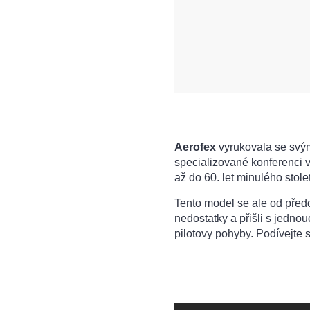
Aerofex
vyrukovala se svý
specializované konferenci 
až do 60. let minulého stolet
Tento model se ale od předc
nedostatky a přišli s jedn
pilotovy pohyby. Podívejte s