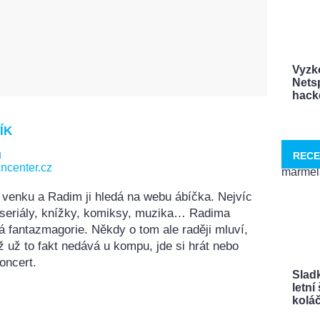
Vyzk
Netsp
hacke
ÍK
u
RECE
ncenter.cz
 venku a Radim ji hledá na webu ábíčka. Nejvíc
, seriály, knížky, komiksy, muzika… Radima
á fantazmagorie. Někdy o tom ale raději mluví,
ž už to fakt nedává u kompu, jde si hrát nebo
oncert.
Sladk
letn
koláče