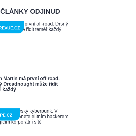
ČLÁNKY ODJINUD
REVUE.CZ
 Martin má první off-road.
ý Dreadnought může řídit
ř každý
PĚ.CZ