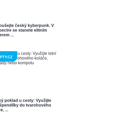
oušejte český kyberpunk. V
ectre se stanete elitním
rem ...
PTY.CZ
ý poklad u cesty: Využijte
í špendlíky do tvarohového
, ...