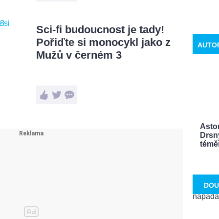
Sci-fi budoucnost je tady!
Pořiďte si monocykl jako z
AUTO
Mužů v černém 3
Aston
Drsn
témě
DOU