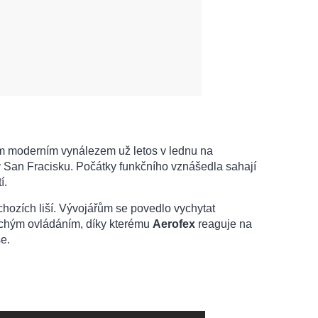
m moderním vynálezem už letos v lednu na
v San Fracisku. Počátky funkčního vznášedla sahají
í.
hozích liší. Vývojářům se povedlo vychytat
ouchým ovládáním, díky kterému
Aerofex
reaguje na
e.