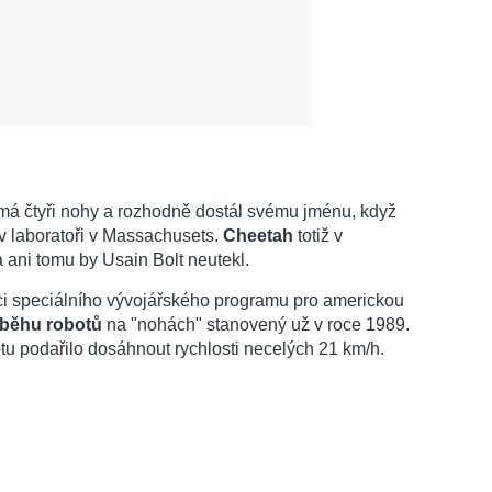
 má čtyři nohy a rozhodně dostál svému jménu, když
v laboratoři v Massachusets.
Cheetah
totiž v
ani tomu by Usain Bolt neutekl.
mci speciálního vývojářského programu pro americkou
 běhu robotů
na "nohách" stanovený už v roce 1989.
 podařilo dosáhnout rychlosti necelých 21 km/h.