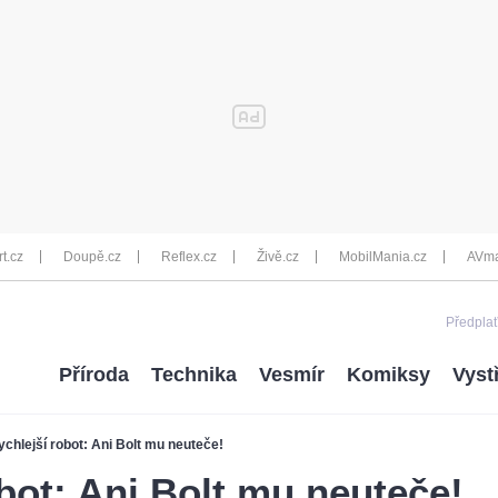
rt.cz
Doupě.cz
Reflex.cz
Živě.cz
MobilMania.cz
AVma
Předplať
Příroda
Technika
Vesmír
Komiksy
Vyst
ychlejší robot: Ani Bolt mu neuteče!
obot: Ani Bolt mu neuteče!