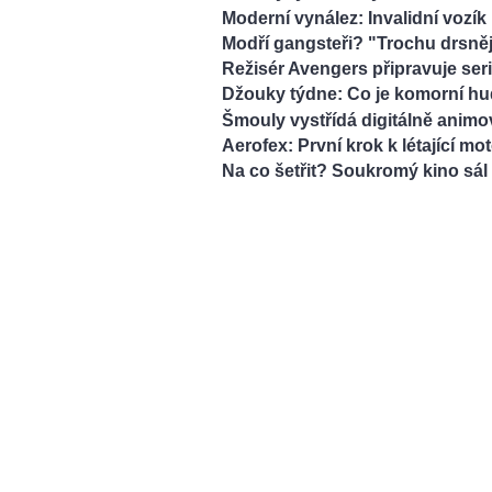
Moderní vynález: Invalidní vozí
Modří gangsteři? "Trochu drsně
Režisér Avengers připravuje seri
Džouky týdne: Co je komorní hud
Šmouly vystřídá digitálně animo
Aerofex: První krok k létající mo
Na co šetřit? Soukromý kino sá