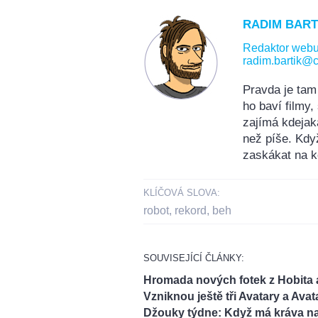
RADIM BART
Redaktor web
radim.bartik@c
Pravda je tam
ho baví filmy
zajímá kdejak
než píše. Kdy
zaskákat na k
KLÍČOVÁ SLOVA:
robot
,
rekord
,
beh
SOUVISEJÍCÍ ČLÁNKY:
Hromada nových fotek z Hobita 
Vzniknou ještě tři Avatary a Avat
Džouky týdne: Když má kráva na