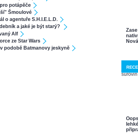
k pro potápěče
jší" Šmoulové
ál o agentuře S.H.I.E.L.D.
ebník a jaké je být starý?
Zase 
vaný Alf
nativ
torce ze Star Wars
Nová 
l v podobě Batmanovy jeskyně
RECE
Oops
lehké
připra