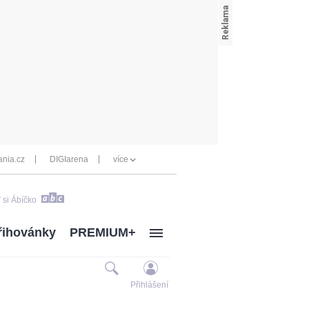
nia.cz
DIGIarena
více
 si Ábíčko
řihovánky
PREMIUM+
Přihlášení