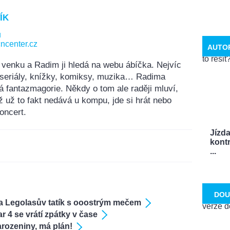
ÍK
u
ncenter.cz
AUTO
 venku a Radim ji hledá na webu ábíčka. Nejvíc
, seriály, knížky, komiksy, muzika… Radima
á fantazmagorie. Někdy o tom ale raději mluví,
ž už to fakt nedává u kompu, jde si hrát nebo
oncert.
Jízd
kontr
...
DOU
a Legolasův tatík s ooostrým mečem
ar 4 se vrátí zpátky v čase
rozeniny, má plán!