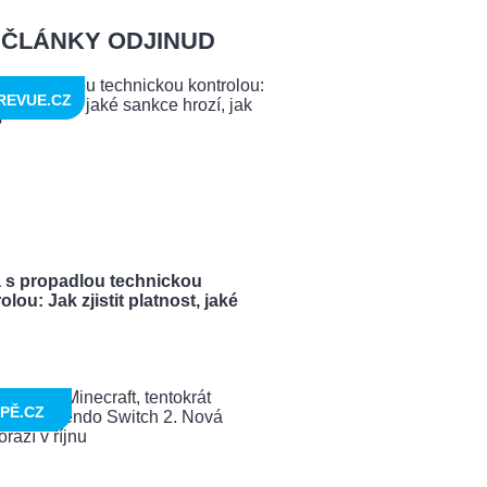
ČLÁNKY ODJINUD
REVUE.CZ
a s propadlou technickou
olou: Jak zjistit platnost, jaké
PĚ.CZ