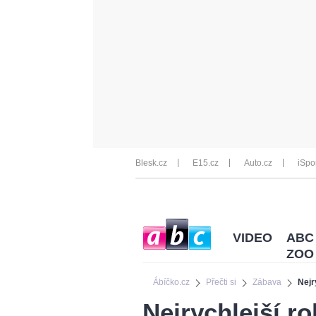
Blesk.cz
E15.cz
Auto.cz
iSpo
VIDEO
ABC
ZOO
Ábíčko.cz
Přečti si
Zábava
Nejr
Nejrychlejší r