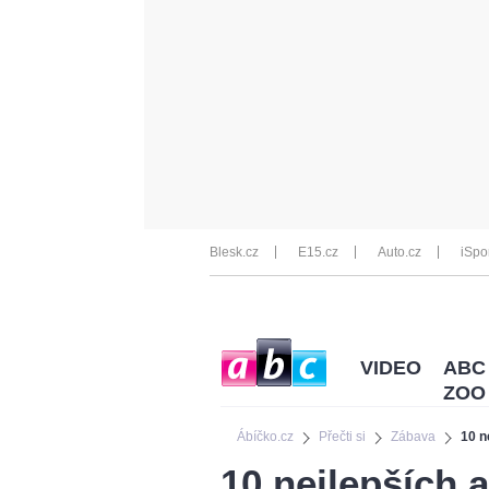
Blesk.cz
E15.cz
Auto.cz
iSpo
VIDEO
ABC
ZOO
Ábíčko.cz
Přečti si
Zábava
10 n
10 nejlepších 