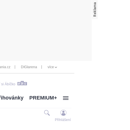
nia.cz
DIGIarena
více
 si Ábíčko
řihovánky
PREMIUM+
Přihlášení