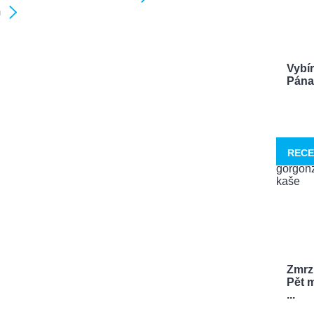
m
Vybí
Pána 
RECE
Zmrzl
Pět m
...