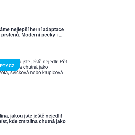
ráme nejlepší herní adaptace
prstenů. Moderní pecky i ...
PTY.CZ
ina, jakou jste ještě nejedli!
íst, kde zmrzlina chutná jako