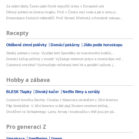
Za státní dluhy Česko platí čtvrté nejvyšší úroky v Evropské unii
Děsivý pohled na českou krajinu. Proč v Česku mizí voda a jak k tomu p...
Emancipace českých miliardářů. Proč Strnad, Křetínský a Komárek nakupu...
Recepty
Oblíbené zimní polévky
Domácí pekárny
Jídlo podle horoskopu
Sladký poklad u cesty: Využijte letní špendlíky do tvarohového koláče,...
Domácí kečup pečený v troubě: Vyžaduje minimum práce a chutná lépe než...
Cuketová zmrzlina? Vyzkoušejte nečekaný letní hit a geniální způsob, j...
Hobby a zábava
BLESK Tlapky
Divoký kačer
Netflix filmy a seriály
Cestovní horečka šlechty: Chuďas z Klatovska otrokářem v Jižní Americe
Filip Vondrášek: V Jižní Americe si lidé plují životem mnohem lehčeji,...
Osvěžení ve Schladmingu: Lamy, ferraty i koulovačka v létě jsou jen pá...
Pro generaci Z
#inspirace
#wellbeing
#news