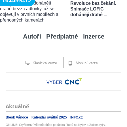
DIGIARENA.CZ
Revoluce bez čekání.
Snímače LOFIC
dohánějí drahé ...
Autoři
Předplatné
Inzerce
Klasická verze
Mobilní verze
VÝBĚR
Aktuálně
Blesk Vánoce
Kalendář svátků 2025
INFO.cz
ONLINE: Čtyři mrtví včetně dítěte po útoku Rusů na Kyjev a Zelenskyj v...