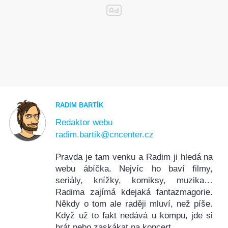
RADIM BARTÍK
Redaktor webu
radim.bartik@cncenter.cz
Pravda je tam venku a Radim ji hledá na
webu ábíčka. Nejvíc ho baví filmy,
seriály, knížky, komiksy, muzika…
Radima zajímá kdejaká fantazmagorie.
Někdy o tom ale raději mluví, než píše.
Když už to fakt nedává u kompu, jde si
hrát nebo zaskákat na koncert.