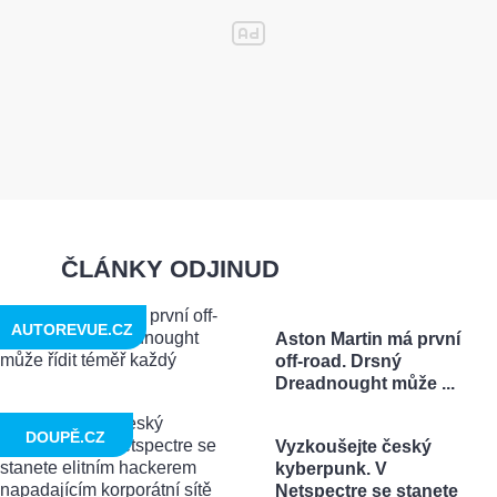
ČLÁNKY ODJINUD
AUTOREVUE.CZ
Aston Martin má první
off-road. Drsný
Dreadnought může ...
DOUPĚ.CZ
Vyzkoušejte český
kyberpunk. V
Netspectre se stanete