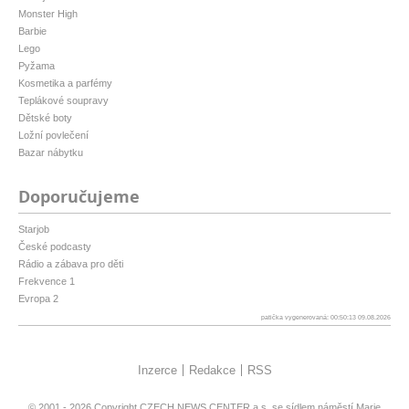
Monster High
Barbie
Lego
Pyžama
Kosmetika a parfémy
Teplákové soupravy
Dětské boty
Ložní povlečení
Bazar nábytku
Doporučujeme
Starjob
České podcasty
Rádio a zábava pro děti
Frekvence 1
Evropa 2
patička vygenerovaná: 00:50:13 09.08.2026
Inzerce
Redakce
RSS
© 2001 - 2026 Copyright
CZECH NEWS CENTER a.s.
se sídlem náměstí Marie