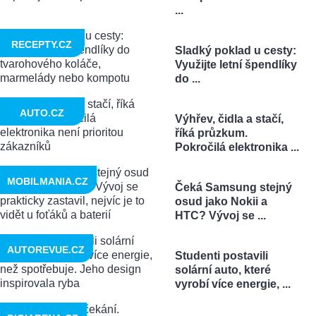
...
RECEPTY.CZ
Sladký poklad u cesty:
Využijte letní špendlíky
do ...
AUTO.CZ
Výhřev, čidla a stačí,
říká průzkum.
Pokročilá elektronika ...
MOBILMANIA.CZ
Čeká Samsung stejný
osud jako Nokii a
HTC? Vývoj se ...
AUTOREVUE.CZ
Studenti postavili
solární auto, které
vyrobí více energie, ...