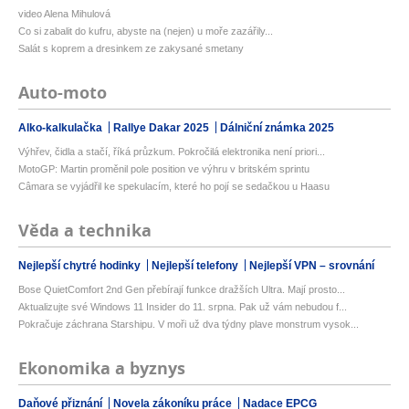
video Alena Mihulová
Co si zabalit do kufru, abyste na (nejen) u moře zazářily...
Salát s koprem a dresinkem ze zakysané smetany
Auto-moto
Alko-kalkulačka
Rallye Dakar 2025
Dálniční známka 2025
Výhřev, čidla a stačí, říká průzkum. Pokročilá elektronika není priori...
MotoGP: Martin proměnil pole position ve výhru v britském sprintu
Câmara se vyjádřil ke spekulacím, které ho pojí se sedačkou u Haasu
Věda a technika
Nejlepší chytré hodinky
Nejlepší telefony
Nejlepší VPN – srovnání
Bose QuietComfort 2nd Gen přebírají funkce dražších Ultra. Mají prosto...
Aktualizujte své Windows 11 Insider do 11. srpna. Pak už vám nebudou f...
Pokračuje záchrana Starshipu. V moři už dva týdny plave monstrum vysok...
Ekonomika a byznys
Daňové přiznání
Novela zákoníku práce
Nadace EPCG