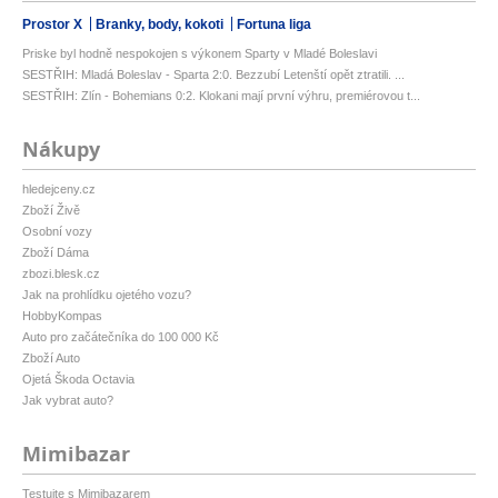
Prostor X
Branky, body, kokoti
Fortuna liga
Priske byl hodně nespokojen s výkonem Sparty v Mladé Boleslavi
SESTŘIH: Mladá Boleslav - Sparta 2:0. Bezzubí Letenští opět ztratili. ...
SESTŘIH: Zlín - Bohemians 0:2. Klokani mají první výhru, premiérovou t...
Nákupy
hledejceny.cz
Zboží Živě
Osobní vozy
Zboží Dáma
zbozi.blesk.cz
Jak na prohlídku ojetého vozu?
HobbyKompas
Auto pro začátečníka do 100 000 Kč
Zboží Auto
Ojetá Škoda Octavia
Jak vybrat auto?
Mimibazar
Testujte s Mimibazarem