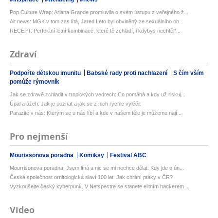
Pop Culture Wrap: Ariana Grande promluvila o svém ústupu z veřejného ž...
Alt news: MGK v tom zas lítá, Jared Leto byl obviněný ze sexuálního ob...
RECEPT: Perfektní letní kombinace, které tě zchladí, i kdybys nechtěl*...
Zdraví
Podpořte dětskou imunitu
Babské rady proti nachlazení
S čím vším
pomůže rýmovník
Jak se zdravě zchladit v tropických vedrech: Co pomáhá a kdy už riskuj...
Úpal a úžeh: Jak je poznat a jak se z nich rychle vyléčit
Parazité v nás: Kterým se u nás líbí a kde v našem těle je můžeme nají...
Pro nejmenší
Mourissonova poradna
Komiksy
Festival ABC
Mourrisonova poradna: Jsem líná a nic se mi nechce dělat: Kdy jde o ún...
Česká společnost ornitologická slaví 100 let: Jak chrání ptáky v ČR?
Vyzkoušejte český kyberpunk. V Netspectre se stanete elitním hackerem ...
Video