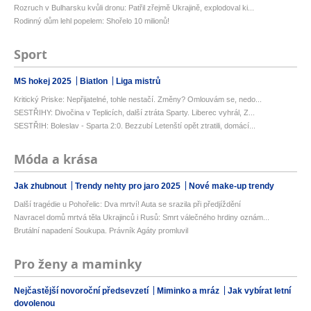
Rozruch v Bulharsku kvůli dronu: Patřil zřejmě Ukrajině, explodoval ki...
Rodinný dům lehl popelem: Shořelo 10 milionů!
Sport
MS hokej 2025
Biatlon
Liga mistrů
Kritický Priske: Nepřijatelné, tohle nestačí. Změny? Omlouvám se, nedo...
SESTŘIHY: Divočina v Teplicích, další ztráta Sparty. Liberec vyhrál, Z...
SESTŘIH: Boleslav - Sparta 2:0. Bezzubí Letenští opět ztratili, domácí...
Móda a krása
Jak zhubnout
Trendy nehty pro jaro 2025
Nové make-up trendy
Další tragédie u Pohořelic: Dva mrtví! Auta se srazila při předjíždění
Navracel domů mrtvá těla Ukrajinců i Rusů: Smrt válečného hrdiny oznám...
Brutální napadení Soukupa. Právník Agáty promluvil
Pro ženy a maminky
Nejčastější novoroční předsevzetí
Miminko a mráz
Jak vybírat letní
dovolenou