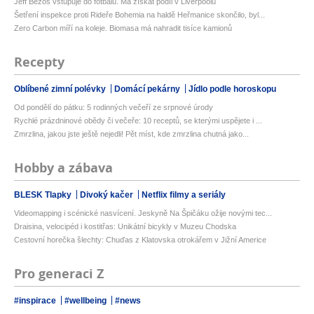
Jeff Bezos vstupuje do fotbalu. Má získat podíl v Liverpoolu
Šetření inspekce proti Rideře Bohemia na haldě Heřmanice skončilo, byl...
Zero Carbon míří na koleje. Biomasa má nahradit tisíce kamionů
Recepty
Oblíbené zimní polévky
Domácí pekárny
Jídlo podle horoskopu
Od pondělí do pátku: 5 rodinných večeří ze srpnové úrody
Rychlé prázdninové obědy či večeře: 10 receptů, se kterými uspějete i ...
Zmrzlina, jakou jste ještě nejedli! Pět míst, kde zmrzlina chutná jako...
Hobby a zábava
BLESK Tlapky
Divoký kačer
Netflix filmy a seriály
Videomapping i scénické nasvícení. Jeskyně Na Špičáku ožije novými tec...
Draisina, velocipéd i kostitřas: Unikátní bicykly v Muzeu Chodska
Cestovní horečka šlechty: Chuďas z Klatovska otrokářem v Jižní Americe
Pro generaci Z
#inspirace
#wellbeing
#news