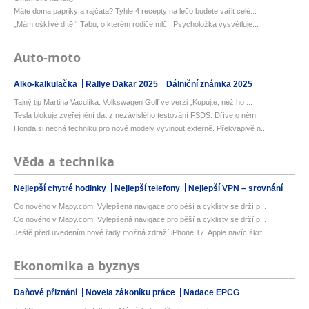
Máte doma papriky a rajčata? Tyhle 4 recepty na lečo budete vařit celé...
„Mám ošklivé dítě.“ Tabu, o kterém rodiče mlčí. Psycholožka vysvětluje...
Auto-moto
Alko-kalkulačka
Rallye Dakar 2025
Dálniční známka 2025
Tajný tip Martina Vaculíka: Volkswagen Golf ve verzi „Kupujte, než ho ...
Tesla blokuje zveřejnění dat z nezávislého testování FSDS. Dříve o něm...
Honda si nechá techniku pro nové modely vyvinout externě. Překvapivě n...
Věda a technika
Nejlepší chytré hodinky
Nejlepší telefony
Nejlepší VPN – srovnání
Co nového v Mapy.com. Vylepšená navigace pro pěší a cyklisty se drží p...
Co nového v Mapy.com. Vylepšená navigace pro pěší a cyklisty se drží p...
Ještě před uvedením nové řady možná zdraží iPhone 17. Apple navíc škrt...
Ekonomika a byznys
Daňové přiznání
Novela zákoníku práce
Nadace EPCG