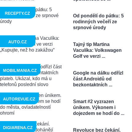
RECEPTY.CZ
Od pondělí do pátku: 5
rodinných večeří ze
srpnové úrody
AUTO.CZ
Tajný tip Martina
Vaculíka: Volkswagen
Golf ve verzi ...
MOBILMANIA.CZ
Google na dálku odřízl
část Androidů od
bezkontaktních ...
AUTOREVUE.CZ
Smart #2 vyzrazen
únikem. Výkonem i
dojezdem se hodí do ...
DIGIARENA.CZ
Revoluce bez čekání.