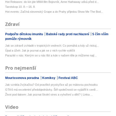
Hot Releases: do kin jde MMA film Bojovník, Anne Hathaway utíká před d...
Tarotskop 10. 8.—16. 8.
Hot events: Začíná slovenský Grape a do Prahy přijedou Show Me The Bod...
Zdraví
Podpořte dětskou imunitu
Babské rady proti nachlazení
S čím vším
pomůže rýmovník
Jak se zdravě zchladit v tropických vedrech: Co pomáhá a kdy už riskuj...
Úpal a úžeh: Jak je poznat a jak se z nich rychle vyléčit
Parazité v nás: Kterým se u nás líbí a kde v našem těle je můžeme nají...
Pro nejmenší
Mourissonova poradna
Komiksy
Festival ABC
Jak vznikla žvýkačka? Od pravěké pryskyřice až po mátovou pochoutku
GTA 6 má excelentní předobjednávky. Šéf společnosti se vyjádřil k ceně...
Život pod tlakem: Jak poznat školní stres a vyhoření u dětí? | Linka ...
Video