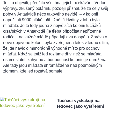
To, co objevili, předčilo všechna jejich očekávání. Vedoucí
výpravy, zkušený polárník, později přiznal, že za celý svůj
pobyt v Antarktidě něco takového neviděl – v kolonii
napočítali 9000 ptáků, přibližně tři čtvrtiny z toho byla
mláďata. Je to tedy jedna z největších kolonií tučňáků
císařských v Antarktidě (je třeba připočítat nepřítomné
rodiče – na každé mládě připadají dva dospělí). Zpráva o
nově objevené kolonii byla zveřejněna letos v lednu s tím,
že jde navíc o mimořádně výhodné místo pro odchov
mláďat. Když se totiž led rozláme dřív, než se mláďata
osamostatní, zahynou a budoucnost kolonie je ohrožena.
Ale tady jsou mláďata shromážděna nad podmořským
zlomem, kde led roztává pomaleji.
Tučňáci vyskakují na
ledovec jako vystřelení