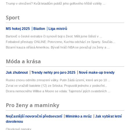
Trump v ohrožení? Kvůli letadlům poblíž jeho golfového hřiště vzlétly ...
Sport
MS hokej 2025
Biatlon
Liga mistrů
Bartovič o české extralize či synově boji o život: Měli jsme štěstí v ...
Fotbalové přestupy ONLINE: Potvrzeno, Kuchta odchází ze Sparty. Součás...
Bizarní kauza otřásá Amerikou. Bývalí hráči NBA se považují za ženy a ...
Móda a krása
Jak zhubnout
Trendy nehty pro jaro 2025
Nové make-up trendy
Rusko znovu odmítlo zmrazení války. Putin žádá území, které ani po 10 ...
Zvrat ve vraždě batolete (†2) ze Srbska: Propustili jednoho z podezřel...
Dcera nemocného Willise a Moore se vdala: Tajemství jejích svatebních ...
Pro ženy a maminky
Nejčastější novoroční předsevzetí
Miminko a mráz
Jak vybírat letní
dovolenou
Okurkové nanuky