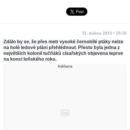
11. dubna 2013 • 15:10
Zdálo by se, že přes metr vysoké černobílé ptáky nelze
na holé ledové pláni přehlédnout. Přesto byla jedna z
největších kolonií tučňáků císařských objevena teprve
na konci loňského roku.