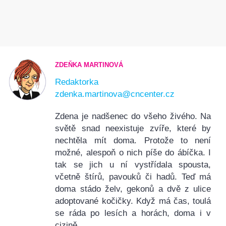
ZDEŇKA MARTINOVÁ
Redaktorka
zdenka.martinova@cncenter.cz
Zdena je nadšenec do všeho živého. Na
světě snad neexistuje zvíře, které by
nechtěla mít doma. Protože to není
možné, alespoň o nich píše do ábíčka. I
tak se jich u ní vystřídala spousta,
včetně štírů, pavouků či hadů. Teď má
doma stádo želv, gekonů a dvě z ulice
adoptované kočičky. Když má čas, toulá
se ráda po lesích a horách, doma i v
cizině.