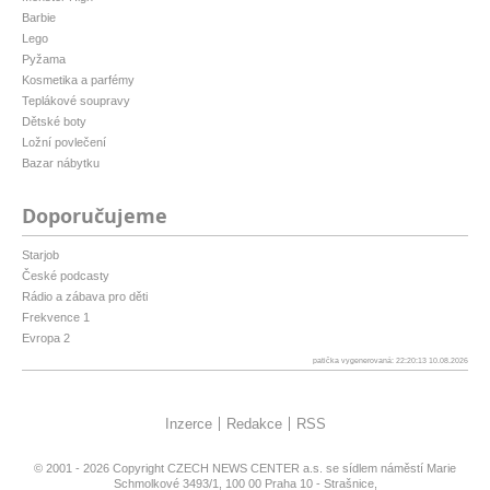
Barbie
Lego
Pyžama
Kosmetika a parfémy
Teplákové soupravy
Dětské boty
Ložní povlečení
Bazar nábytku
Doporučujeme
Starjob
České podcasty
Rádio a zábava pro děti
Frekvence 1
Evropa 2
patička vygenerovaná: 22:20:13 10.08.2026
Inzerce
Redakce
RSS
© 2001 - 2026 Copyright
CZECH NEWS CENTER a.s.
se sídlem náměstí Marie
Schmolkové 3493/1, 100 00 Praha 10 - Strašnice,