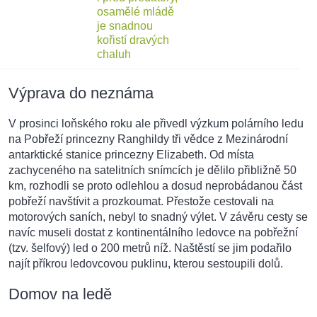
Výprava do neznáma
V prosinci loňského roku ale přivedl výzkum polárního ledu
na Pobřeží princezny Ranghildy tři vědce z Mezinárodní
antarktické stanice princezny Elizabeth. Od místa
zachyceného na satelitních snímcích je dělilo přibližně 50
km, rozhodli se proto odlehlou a dosud neprobádanou část
pobřeží navštívit a prozkoumat. Přestože cestovali na
motorových saních, nebyl to snadný výlet. V závěru cesty se
navíc museli dostat z kontinentálního ledovce na pobřežní
(tzv. šelfový) led o 200 metrů níž. Naštěstí se jim podařilo
najít příkrou ledovcovou puklinu, kterou sestoupili dolů.
Domov na ledě