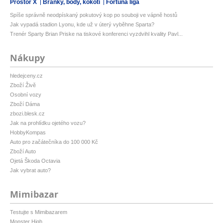
Prostor X
Branky, body, kokoti
Fortuna liga
Spíše správně neodpískaný pokutový kop po souboji ve vápně hostů
Jak vypadá stadion Lyonu, kde už v úterý vyběhne Sparta?
Trenér Sparty Brian Priske na tiskové konferenci vyzdvihl kvality Pavl...
Nákupy
hledejceny.cz
Zboží Živě
Osobní vozy
Zboží Dáma
zbozi.blesk.cz
Jak na prohlídku ojetého vozu?
HobbyKompas
Auto pro začátečníka do 100 000 Kč
Zboží Auto
Ojetá Škoda Octavia
Jak vybrat auto?
Mimibazar
Testujte s Mimibazarem
Monster High