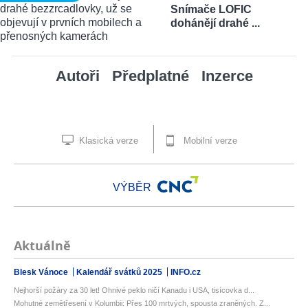
Snímače LOFIC
dohánějí drahé ...
Autoři
Předplatné
Inzerce
Klasická verze
Mobilní verze
VÝBĚR
Aktuálně
Blesk Vánoce
Kalendář svátků 2025
INFO.cz
Nejhorší požáry za 30 let! Ohnivé peklo ničí Kanadu i USA, tisícovka d...
Mohutné zemětřesení v Kolumbii: Přes 100 mrtvých, spousta zraněných. Z...