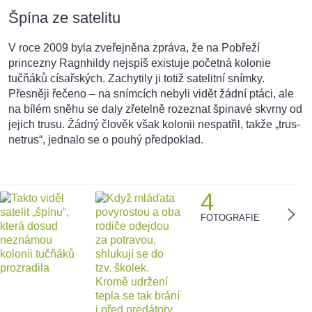
Špína ze satelitu
V roce 2009 byla zveřejněna zpráva, že na Pobřeží
princezny Ragnhildy nejspíš existuje početná kolonie
tučňáků císařských. Zachytily ji totiž satelitní snímky.
Přesněji řečeno – na snímcích nebyli vidět žádní ptáci, ale
na bílém sněhu se daly zřetelně rozeznat špinavé skvrny od
jejich trusu. Žádný člověk však kolonii nespatřil, takže „trus-
netrus“, jednalo se o pouhý předpoklad.
4
FOTOGRAFIE