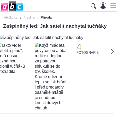
Ábíčko.cz
Přečti si
Příroda
Zašpiněný led: Jak satelit nachytal tučňáky
4
FOTOGRAFIE