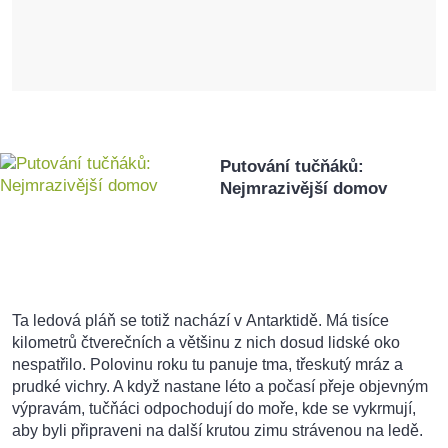
Putování tučňáků:
Nejmrazivější domov
Ta ledová pláň se totiž nachází v Antarktidě. Má tisíce
kilometrů čtverečních a většinu z nich dosud lidské oko
nespatřilo. Polovinu roku tu panuje tma, třeskutý mráz a
prudké vichry. A když nastane léto a počasí přeje objevným
výpravám, tučňáci odpochodují do moře, kde se vykrmují,
aby byli připraveni na další krutou zimu strávenou na ledě.