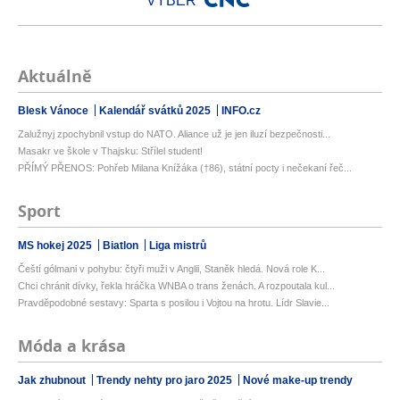
VÝBĚR
Aktuálně
Blesk Vánoce
Kalendář svátků 2025
INFO.cz
Zalužnyj zpochybnil vstup do NATO. Aliance už je jen iluzí bezpečnosti...
Masakr ve škole v Thajsku: Střílel student!
PŘÍMÝ PŘENOS: Pohřeb Milana Knížáka (†86), státní pocty i nečekaní řeč...
Sport
MS hokej 2025
Biatlon
Liga mistrů
Čeští gólmani v pohybu: čtyři muži v Anglii, Staněk hledá. Nová role K...
Chci chránit dívky, řekla hráčka WNBA o trans ženách. A rozpoutala kul...
Pravděpodobné sestavy: Sparta s posilou i Vojtou na hrotu. Lídr Slavie...
Móda a krása
Jak zhubnout
Trendy nehty pro jaro 2025
Nové make-up trendy