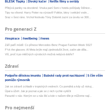
BLESK Tlapky
Divoký kačer
Netflix filmy a seriály
Přibývá paniky na dovolené: Vnuka paní Soni v hotelu poštípaly štěnice...
Tipy na víkend: Harry Potter na výstavě! Folklor, bitvy i setkání vodn...
Sraz v šest ráno. Vrchol festivalu Tóny Dolomit zazní za úsvitu ve 300...
Pro generaci Z
#inspirace
#wellbeing
#news
Září patří módě: Co přinese Mercedes-Benz Prague Fashion Week SS27
F*ck the glasses: AI Meta brýle mají zjednodušit život, zatím ale děla...
Víš, proč ti po mléčných výrobcích možná nebývá dobře?
Zdraví
Podpořte dětskou imunitu
Babské rady proti nachlazení
S čím vším
pomůže rýmovník
Jak se zdravě zchladit v tropických vedrech: Co pomáhá a kdy už riskuj...
Úpal a úžeh: Jak je poznat a jak se z nich rychle vyléčit
Parazité v nás: Kterým se u nás líbí a kde v našem těle je můžeme nají...
Pro nejmenší