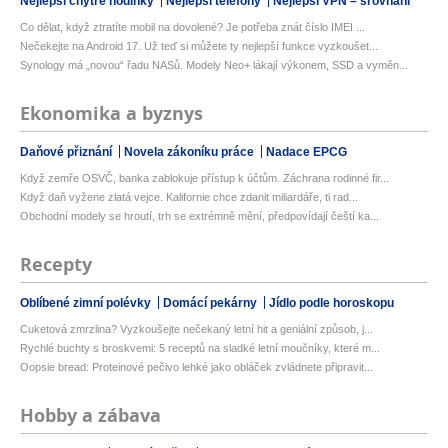
Nejlepší chytré hodinky
Nejlepší telefony
Nejlepší VPN – srovnání
Co dělat, když ztratíte mobil na dovolené? Je potřeba znát číslo IMEI ...
Nečekejte na Android 17. Už teď si můžete ty nejlepší funkce vyzkoušet...
Synology má „novou“ řadu NASů. Modely Neo+ lákají výkonem, SSD a vyměn...
Ekonomika a byznys
Daňové přiznání
Novela zákoníku práce
Nadace EPCG
Když zemře OSVČ, banka zablokuje přístup k účtům. Záchrana rodinné fir...
Když daň vyžene zlatá vejce. Kalifornie chce zdanit miliardáře, ti rad...
Obchodní modely se hroutí, trh se extrémně mění, předpovídají čeští ka...
Recepty
Oblíbené zimní polévky
Domácí pekárny
Jídlo podle horoskopu
Cuketová zmrzlina? Vyzkoušejte nečekaný letní hit a geniální způsob, j...
Rychlé buchty s broskvemi: 5 receptů na sladké letní moučníky, které m...
Oopsie bread: Proteinové pečivo lehké jako obláček zvládnete připravit...
Hobby a zábava