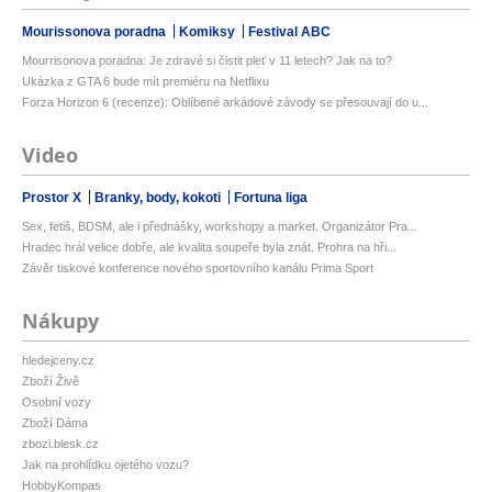
Mourissonova poradna
Komiksy
Festival ABC
Mourrisonova poradna: Je zdravé si čistit pleť v 11 letech? Jak na to?
Ukázka z GTA 6 bude mít premiéru na Netflixu
Forza Horizon 6 (recenze): Oblíbené arkádové závody se přesouvají do u...
Video
Prostor X
Branky, body, kokoti
Fortuna liga
Sex, fetiš, BDSM, ale i přednášky, workshopy a market. Organizátor Pra...
Hradec hrál velice dobře, ale kvalita soupeře byla znát. Prohra na hři...
Závěr tiskové konference nového sportovního kanálu Prima Sport
Nákupy
hledejceny.cz
Zboží Živě
Osobní vozy
Zboží Dáma
zbozi.blesk.cz
Jak na prohlídku ojetého vozu?
HobbyKompas