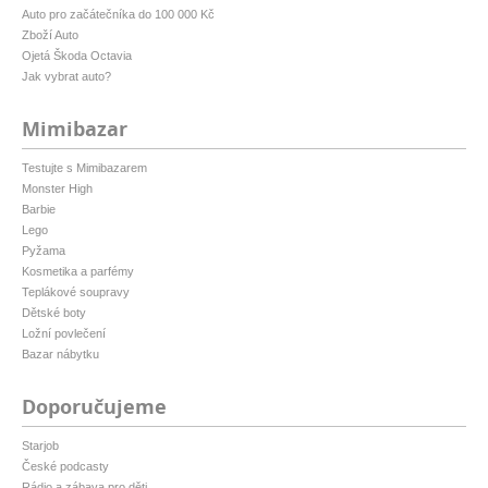
Auto pro začátečníka do 100 000 Kč
Zboží Auto
Ojetá Škoda Octavia
Jak vybrat auto?
Mimibazar
Testujte s Mimibazarem
Monster High
Barbie
Lego
Pyžama
Kosmetika a parfémy
Teplákové soupravy
Dětské boty
Ložní povlečení
Bazar nábytku
Doporučujeme
Starjob
České podcasty
Rádio a zábava pro děti