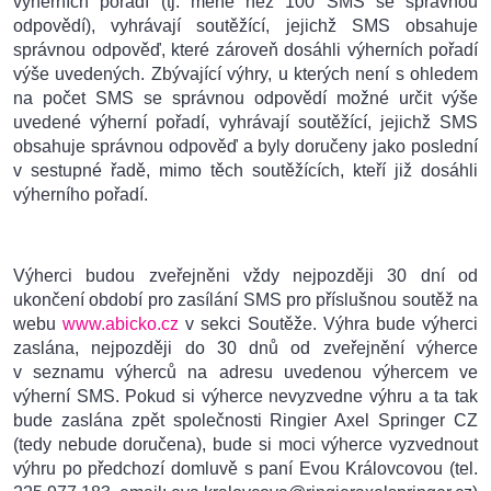
výherních pořadí (tj. méně než 100 SMS se správnou
odpovědí), vyhrávají soutěžící, jejichž SMS obsahuje
správnou odpověď, které zároveň dosáhli výherních pořadí
výše uvedených. Zbývající výhry, u kterých není s ohledem
na počet SMS se správnou odpovědí možné určit výše
uvedené výherní pořadí, vyhrávají soutěžící, jejichž SMS
obsahuje správnou odpověď a byly doručeny jako poslední
v sestupné řadě, mimo těch soutěžících, kteří již dosáhli
výherního pořadí.
Výherci budou zveřejněni vždy nejpozději 30 dní od
ukončení období pro zasílání SMS pro příslušnou soutěž na
webu
www.abicko.cz
v sekci Soutěže. Výhra bude výherci
zaslána, nejpozději do 30 dnů od zveřejnění výherce
v seznamu výherců na adresu uvedenou výhercem ve
výherní SMS. Pokud si výherce nevyzvedne výhru a ta tak
bude zaslána zpět společnosti Ringier Axel Springer CZ
(tedy nebude doručena), bude si moci výherce vyzvednout
výhru po předchozí domluvě s paní Evou Královcovou (tel.