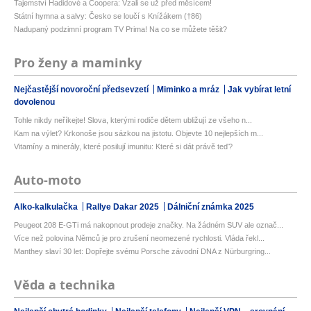
Tajemství Hadidové a Coopera: Vzali se už před měsícem!
Státní hymna a salvy: Česko se loučí s Knížákem (†86)
Nadupaný podzimní program TV Prima! Na co se můžete těšit?
Pro ženy a maminky
Nejčastější novoroční předsevzetí
Miminko a mráz
Jak vybírat letní
dovolenou
Tohle nikdy neříkejte! Slova, kterými rodiče dětem ubližují ze všeho n...
Kam na výlet? Krkonoše jsou sázkou na jistotu. Objevte 10 nejlepších m...
Vitamíny a minerály, které posilují imunitu: Které si dát právě teď?
Auto-moto
Alko-kalkulačka
Rallye Dakar 2025
Dálniční známka 2025
Peugeot 208 E-GTi má nakopnout prodeje značky. Na žádném SUV ale označ...
Více než polovina Němců je pro zrušení neomezené rychlosti. Vláda řekl...
Manthey slaví 30 let: Dopřejte svému Porsche závodní DNA z Nürburgring...
Věda a technika