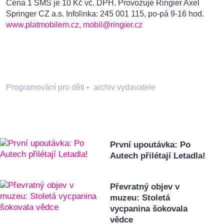
Cena 1 SMS je 10 Kč vč. DPH. Provozuje Ringier Axel
Springer CZ a.s. Infolinka: 245 001 115, po-pá 9-16 hod.
www.platmobilem.cz
,
mobil@ringier.cz
Programování pro děti
•
archiv vydavatele
První upoutávka: Po
Autech přilétají Letadla!
Převratný objev v
muzeu: Stoletá
vycpanina šokovala
vědce