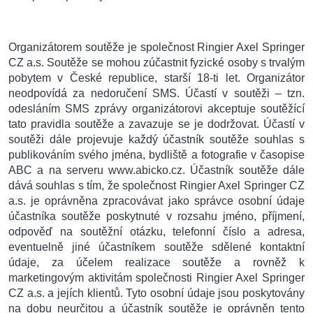
Organizátorem soutěže je společnost Ringier Axel Springer
CZ a.s. Soutěže se mohou zúčastnit fyzické osoby s trvalým
pobytem v České republice, starší 18-ti let. Organizátor
neodpovídá za nedoručení SMS. Účastí v soutěži – tzn.
odesláním SMS zprávy organizátorovi akceptuje soutěžící
tato pravidla soutěže a zavazuje se je dodržovat. Účastí v
soutěži dále projevuje každý účastník soutěže souhlas s
publikováním svého jména, bydliště a fotografie v časopise
ABC a na serveru www.abicko.cz. Účastník soutěže dále
dává souhlas s tím, že společnost Ringier Axel Springer CZ
a.s. je oprávněna zpracovávat jako správce osobní údaje
účastníka soutěže poskytnuté v rozsahu jméno, příjmení,
odpověď na soutěžní otázku, telefonní číslo a adresa,
eventuelně jiné účastníkem soutěže sdělené kontaktní
údaje, za účelem realizace soutěže a rovněž k
marketingovým aktivitám společnosti Ringier Axel Springer
CZ a.s. a jejích klientů. Tyto osobní údaje jsou poskytovány
na dobu neurčitou a účastník soutěže je oprávněn tento