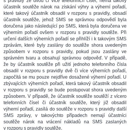
s pravidly ze dvou či více telefonních čísel, nemá takový
účastník soutěže nárok na získání výhry a výherní pořadí,
které takový účastník obsadil v rozporu s pravidly, obsadí
účastník soutěže, jehož SMS se správnou odpovědí byla
doručena jako následující po SMS, která byla doručena ve
výherním pořadí ovšem v rozporu s pravidly soutěže. Při
určení dalších výherních pořadí se přihlíží i k takovým SMS
zprávám, které byly zaslány do soutěže shora uvedeným
způsobem v rozporu s pravidly, pokud jsou zaslány ve
správném tvaru a obsahují správnou odpověď. V případě,
že by účastník soutěže při užití jednoho telefonního čísla
obsadil v rozporu s pravidly dvě či více výherních pořadí,
započítá se mu pouze nejdříve dosažené výherní pořadí. U
zbývajících výherních pořadí, která takový účastník obsadil
v rozporu s pravidly se bude postupovat shora uvedeným
způsobem. V případě, že účastník soutěže soutěží z vícero
telefonních čísel či účastník soutěže, který již obsadil
výherní pořadí, zasílá do soutěže v rozporu s pravidly další
SMS zprávy, v takovýchto případech nemají účastníci
soutěže nárok na vrácení nákladů na SMS zaslaných
v rozporu s pravidly soutěže.