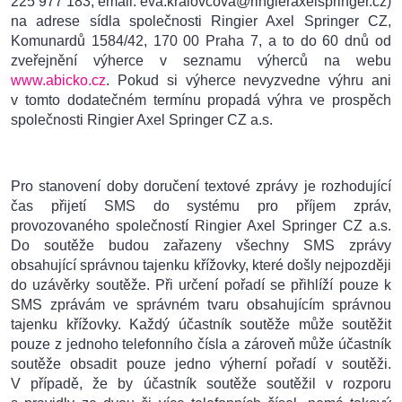
225 977 183, email: eva.kralovcova@ringieraxelspringer.cz)
na adrese sídla společnosti Ringier Axel Springer CZ,
Komunardů 1584/42, 170 00 Praha 7, a to do 60 dnů od
zveřejnění výherce v seznamu výherců na webu
www.abicko.cz
. Pokud si výherce nevyzvedne výhru ani
v tomto dodatečném termínu propadá výhra ve prospěch
společnosti Ringier Axel Springer CZ a.s.
Pro stanovení doby doručení textové zprávy je rozhodující
čas přijetí SMS do systému pro příjem zpráv,
provozovaného společností Ringier Axel Springer CZ a.s.
Do soutěže budou zařazeny všechny SMS zprávy
obsahující správnou tajenku křížovky, které došly nejpozději
do uzávěrky soutěže. Při určení pořadí se přihlíží pouze k
SMS zprávám ve správném tvaru obsahujícím správnou
tajenku křížovky. Každý účastník soutěže může soutěžit
pouze z jednoho telefonního čísla a zároveň může účastník
soutěže obsadit pouze jedno výherní pořadí v soutěži.
V případě, že by účastník soutěže soutěžil v rozporu