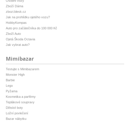
Osobní vozy
Zboží Dáma
zbozi.blesk.cz
Jak na prohlídku ojetého vozu?
HobbyKompas
Auto pro začátečníka do 100 000 Kč
Zboží Auto
Ojetá Škoda Octavia
Jak vybrat auto?
Mimibazar
Testujte s Mimibazarem
Monster High
Barbie
Lego
Pyžama
Kosmetika a parfémy
Teplákové soupravy
Dětské boty
Ložní povlečení
Bazar nábytku