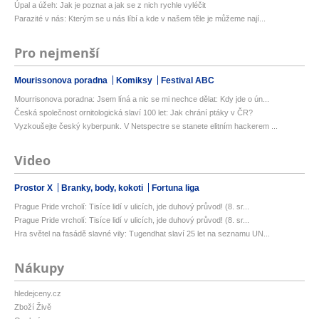
Úpal a úžeh: Jak je poznat a jak se z nich rychle vyléčit
Parazité v nás: Kterým se u nás líbí a kde v našem těle je můžeme nají...
Pro nejmenší
Mourissonova poradna
Komiksy
Festival ABC
Mourrisonova poradna: Jsem líná a nic se mi nechce dělat: Kdy jde o ún...
Česká společnost ornitologická slaví 100 let: Jak chrání ptáky v ČR?
Vyzkoušejte český kyberpunk. V Netspectre se stanete elitním hackerem ...
Video
Prostor X
Branky, body, kokoti
Fortuna liga
Prague Pride vrcholí: Tisíce lidí v ulicích, jde duhový průvod! (8. sr...
Prague Pride vrcholí: Tisíce lidí v ulicích, jde duhový průvod! (8. sr...
Hra světel na fasádě slavné vily: Tugendhat slaví 25 let na seznamu UN...
Nákupy
hledejceny.cz
Zboží Živě