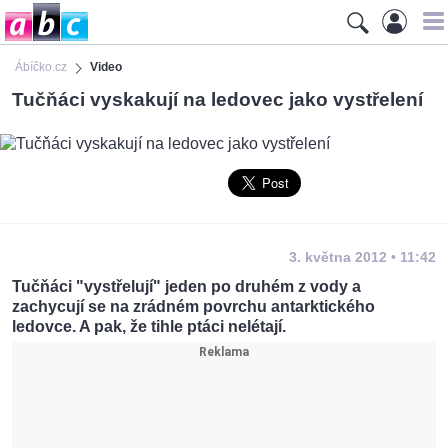
Ábíčko.cz
Video
Tučňáci vyskakují na ledovec jako vystřelení
3. května 2012 • 11:42
Tučňáci "vystřelují" jeden po druhém z vody a
zachycují se na zrádném povrchu antarktického
ledovce. A pak, že tihle ptáci nelétají.