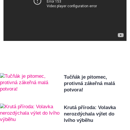
Tučňák je pitomec,
protivná zákeřná malá
potvora!
Krutá příroda: Volavka
nerozdýchala výlet do
lvího výběhu