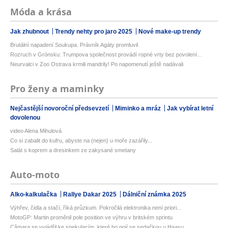
Móda a krása
Jak zhubnout
Trendy nehty pro jaro 2025
Nové make-up trendy
Brutální napadení Soukupa. Právník Agáty promluvil
Rozruch v Grónsku: Trumpova společnost provádí ropné vrty bez povolení...
Neurvalci v Zoo Ostrava krmili mandrily! Po napomenutí ještě nadávali
Pro ženy a maminky
Nejčastější novoroční předsevzetí
Miminko a mráz
Jak vybírat letní
dovolenou
video Alena Mihulová
Co si zabalit do kufru, abyste na (nejen) u moře zazářily...
Salát s koprem a dresinkem ze zakysané smetany
Auto-moto
Alko-kalkulačka
Rallye Dakar 2025
Dálniční známka 2025
Výhřev, čidla a stačí, říká průzkum. Pokročilá elektronika není priori...
MotoGP: Martin proměnil pole position ve výhru v britském sprintu
Câmara se vyjádřil ke spekulacím, které ho pojí se sedačkou u Haasu