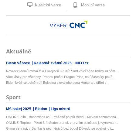
Klasická verze
Mobilní verze
VÝBĚR
Aktuálně
Blesk Vánoce
Kalendář svátků 2025
INFO.cz
Navracel domů mrtvá těla Ukrajinců i Rusů: Smrt válečného hrdiny oznám...
Více lásky pro všechny. Prahou prošel Prague Pride, na účastníky pokři...
Biden kvůli rakovině trpí! Bolestná slova jeho syna Huntera o šířící s...
Sport
MS hokej 2025
Biatlon
Liga mistrů
ONLINE: Zlín - Bohemians 0:1. Pražané po půli vedou. Mirvald zaznamena...
ONLINE: Teplice - Plzeň 3:4. Sedm branek v prvním poločase je vyrovnan...
Gning se trápí: v Baníku je pět měsíců bez bodu! Důvody se opakují u t...