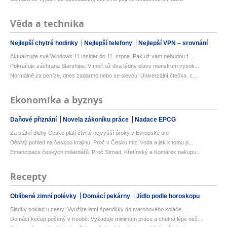
Věda a technika
Nejlepší chytré hodinky
Nejlepší telefony
Nejlepší VPN – srovnání
Aktualizujte své Windows 11 Insider do 11. srpna. Pak už vám nebudou f...
Pokračuje záchrana Starshipu. V moři už dva týdny plave monstrum vysok...
Normálně za peníze, dnes zadarmo nebo se slevou: Univerzální čtečka, c...
Ekonomika a byznys
Daňové přiznání
Novela zákoníku práce
Nadace EPCG
Za státní dluhy Česko platí čtvrté nejvyšší úroky v Evropské unii
Děsivý pohled na českou krajinu. Proč v Česku mizí voda a jak k tomu p...
Emancipace českých miliardářů. Proč Strnad, Křetínský a Komárek nakupu...
Recepty
Oblíbené zimní polévky
Domácí pekárny
Jídlo podle horoskopu
Sladký poklad u cesty: Využijte letní špendlíky do tvarohového koláče,...
Domácí kečup pečený v troubě: Vyžaduje minimum práce a chutná lépe než...