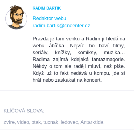
RADIM BARTÍK
Redaktor webu
radim.bartik@cncenter.cz
Pravda je tam venku a Radim ji hledá na
webu ábíčka. Nejvíc ho baví filmy,
seriály, knížky, komiksy, muzika…
Radima zajímá kdejaká fantazmagorie.
Někdy o tom ale raději mluví, než píše.
Když už to fakt nedává u kompu, jde si
hrát nebo zaskákat na koncert.
KLÍČOVÁ SLOVA:
zvire
video
ptak
tucnak
ledovec
Antarktida
,
,
,
,
,