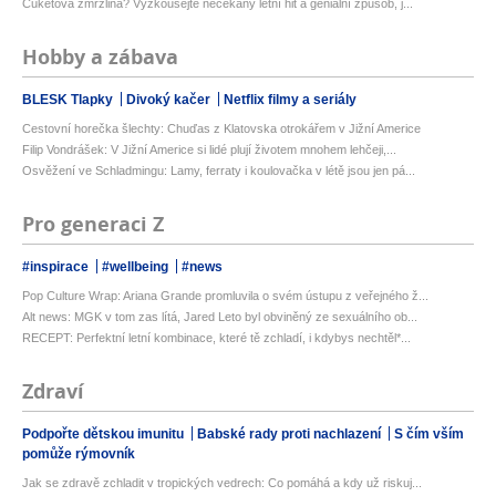
Cuketová zmrzlina? Vyzkoušejte nečekaný letní hit a geniální způsob, j...
Hobby a zábava
BLESK Tlapky
Divoký kačer
Netflix filmy a seriály
Cestovní horečka šlechty: Chuďas z Klatovska otrokářem v Jižní Americe
Filip Vondrášek: V Jižní Americe si lidé plují životem mnohem lehčeji,...
Osvěžení ve Schladmingu: Lamy, ferraty i koulovačka v létě jsou jen pá...
Pro generaci Z
#inspirace
#wellbeing
#news
Pop Culture Wrap: Ariana Grande promluvila o svém ústupu z veřejného ž...
Alt news: MGK v tom zas lítá, Jared Leto byl obviněný ze sexuálního ob...
RECEPT: Perfektní letní kombinace, které tě zchladí, i kdybys nechtěl*...
Zdraví
Podpořte dětskou imunitu
Babské rady proti nachlazení
S čím vším
pomůže rýmovník
Jak se zdravě zchladit v tropických vedrech: Co pomáhá a kdy už riskuj...