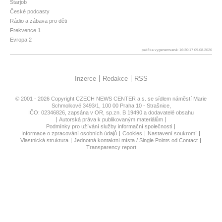
Starjob
České podcasty
Rádio a zábava pro děti
Frekvence 1
Evropa 2
patička vygenerovaná: 16:20:17 09.08.2026
Inzerce
Redakce
RSS
© 2001 - 2026 Copyright
CZECH NEWS CENTER a.s.
se sídlem náměstí Marie
Schmolkové 3493/1, 100 00 Praha 10 - Strašnice,
IČO: 02346826, zapsána v OR, sp.zn. B 19490 a dodavatelé obsahu
Autorská práva k publikovaným materiálům
Podmínky pro užívání služby informační společnosti
Informace o zpracování osobních údajů
Cookies
Nastavení soukromí
Vlastnická struktura
Jednotná kontaktní místa / Single Points od Contact
Transparency report