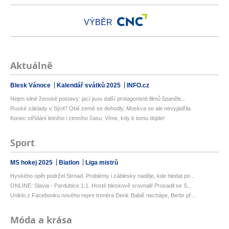
VÝBĚR
Aktuálně
Blesk Vánoce
Kalendář svátků 2025
INFO.cz
Nejen silné ženské postavy: jací jsou další protagonisté filmů španěls...
Ruské základy v Sýrii? Obě země se dohodly, Moskva se ale nevyjádřila
Konec střídání letního i zimního času: Víme, kdy k tomu dojde!
Sport
MS hokej 2025
Biatlon
Liga mistrů
Hyského opět podržel Strnad. Problémy i záblesky naděje, kde hledat po...
ONLINE: Slavia - Pardubice 1:1. Hosté bleskově srovnali! Prosadil se S...
Uniklo z Facebooku nového repre trenéra Denii: Babiš nechápe, Berbr př...
Móda a krása