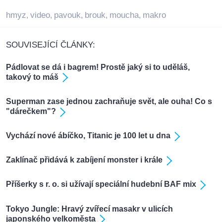
hmyz
video
pavouk
brouk
moucha
makro
,
,
,
,
,
SOUVISEJÍCÍ ČLÁNKY:
Pádlovat se dá i bagrem! Prostě jaký si to uděláš,
takový to máš
Superman zase jednou zachraňuje svět, ale ouha! Co s
"dárečkem"?
Vychází nové ábíčko, Titanic je 100 let u dna
Zaklínač přidává k zabíjení monster i krále
Příšerky s r. o. si užívají speciální hudební BAF mix
Tokyo Jungle: Hravý zvířecí masakr v ulicích
japonského velkoměsta