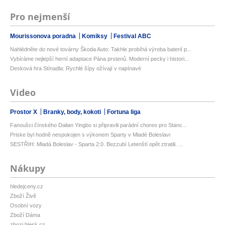
Pro nejmenší
Mourissonova poradna
Komiksy
Festival ABC
Nahlédněte do nové továrny Škoda Auto: Takhle probíhá výroba baterií p...
Vybíráme nejlepší herní adaptace Pána prstenů. Moderní pecky i histori...
Desková hra Stínadla: Rychlé šípy ožívají v napínavé
Video
Prostor X
Branky, body, kokoti
Fortuna liga
Fanoušci čínského Dalian Yingbo si připravili parádní choreo pro Stanc...
Priske byl hodně nespokojen s výkonem Sparty v Mladé Boleslavi
SESTŘIH: Mladá Boleslav - Sparta 2:0. Bezzubí Letenští opět ztratili. ...
Nákupy
hledejceny.cz
Zboží Živě
Osobní vozy
Zboží Dáma
zbozi.blesk.cz