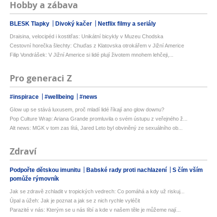
Hobby a zábava
BLESK Tlapky
Divoký kačer
Netflix filmy a seriály
Draisina, velocipéd i kostitřas: Unikátní bicykly v Muzeu Chodska
Cestovní horečka šlechty: Chuďas z Klatovska otrokářem v Jižní Americe
Filip Vondrášek: V Jižní Americe si lidé plují životem mnohem lehčeji,...
Pro generaci Z
#inspirace
#wellbeing
#news
Glow up se stává luxusem, proč mladí lidé říkají ano glow downu?
Pop Culture Wrap: Ariana Grande promluvila o svém ústupu z veřejného ž...
Alt news: MGK v tom zas lítá, Jared Leto byl obviněný ze sexuálního ob...
Zdraví
Podpořte dětskou imunitu
Babské rady proti nachlazení
S čím vším
pomůže rýmovník
Jak se zdravě zchladit v tropických vedrech: Co pomáhá a kdy už riskuj...
Úpal a úžeh: Jak je poznat a jak se z nich rychle vyléčit
Parazité v nás: Kterým se u nás líbí a kde v našem těle je můžeme nají...