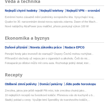
Věda a technika
Nejlepší chytré hodinky
Nejlepší telefony
Nejlepší VPN – srovnání
Extrémní horko zásadně mění podmínky evropského léta. Vysychající kraj...
Quake ke 30. narozeninám dostal novou epizodu zdarma. Dawn of the Mach...
Nové nabíječky AlzaPower jsou maličké, přesto poskytují výkon 100 W
Ekonomika a byznys
Daňové přiznání
Novela zákoníku práce
Nadace EPCG
Penzijní fondy jako investoři do startupů? Úspory Čechů mohou rozhýbat...
Příhraniční obchody už nejsou jen o cigaretách a alkoholu. Češi do nic...
Fotoaparát po dědovi může mít cenu auta. Rozhoduje jediný detail, kter...
Recepty
Oblíbené zimní polévky
Domácí pekárny
Jídlo podle horoskopu
Zmrzlina, jakou jste ještě nejedli! Pět míst, kde zmrzlina chutná jako...
10 nejlepších receptů na švestkové koláče: Přenesou vás do kuchyně u b...
Sladký poklad u cesty: Využijte letní špendlíky do tvarohového koláče,...