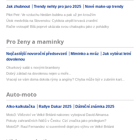
Jak zhubnout
Trendy nehty pro jaro 2025
Nové make-up trendy
Pilot Petr: Ve vzduchu hledám bublinu a pak už jen kroužím
Útok medvěda na Slovensku: Cyklista utrpěl krvavá zranění
Račte vstoupit! Bílá poprvé ukázala svou chaloupku jako z pohádky
Pro ženy a maminky
Nejčastější novoroční předsevzetí
Miminko a mráz
Jak vybírat letní
dovolenou
Okurkový salát s novými brambory
Dobrý základ na dovolenou nejen u moře...
Vracejí se vám doma dokola rýmy a angíny? Chyba může být v zubním kart...
Auto-moto
Alko-kalkulačka
Rallye Dakar 2025
Dálniční známka 2025
Moto3: Vítězství ve Velké Británii nakonec vybojoval David Almansa
Pokuty zahraničních řidičů v Česku: Cizí značka jako privilegium?
MotoGP: Raul Fernandez si suverénně dojel pro výhru ve Velké Británii