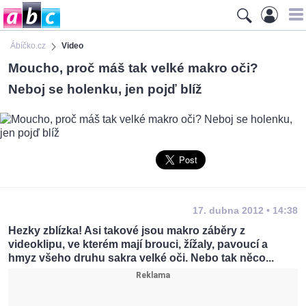
Ábíčko.cz
Video
Moucho, proč máš tak velké makro oči?
Neboj se holenku, jen pojď blíž
17. dubna 2012 • 14:38
Hezky zblízka! Asi takové jsou makro záběry z
videoklipu, ve kterém mají brouci, žížaly, pavoucí a
hmyz všeho druhu sakra velké oči. Nebo tak něco...