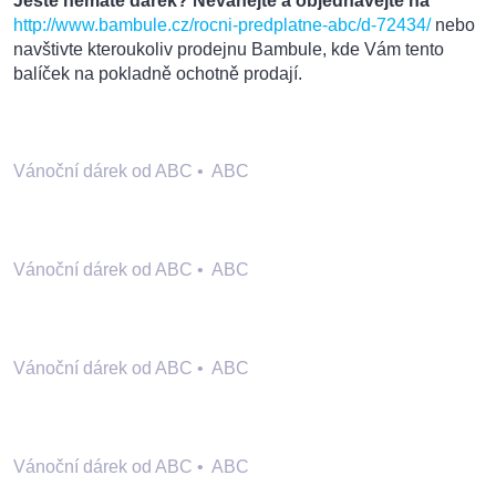
Ještě nemáte dárek? Neváhejte a objednávejte na
http://www.bambule.cz/rocni-predplatne-abc/d-72434/
nebo
navštivte kteroukoliv prodejnu Bambule, kde Vám tento
balíček na pokladně ochotně prodají.
Vánoční dárek od ABC
•
ABC
Vánoční dárek od ABC
•
ABC
Vánoční dárek od ABC
•
ABC
Vánoční dárek od ABC
•
ABC