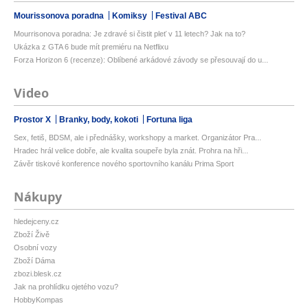
Mourissonova poradna
Komiksy
Festival ABC
Mourrisonova poradna: Je zdravé si čistit pleť v 11 letech? Jak na to?
Ukázka z GTA 6 bude mít premiéru na Netflixu
Forza Horizon 6 (recenze): Oblíbené arkádové závody se přesouvají do u...
Video
Prostor X
Branky, body, kokoti
Fortuna liga
Sex, fetiš, BDSM, ale i přednášky, workshopy a market. Organizátor Pra...
Hradec hrál velice dobře, ale kvalita soupeře byla znát. Prohra na hři...
Závěr tiskové konference nového sportovního kanálu Prima Sport
Nákupy
hledejceny.cz
Zboží Živě
Osobní vozy
Zboží Dáma
zbozi.blesk.cz
Jak na prohlídku ojetého vozu?
HobbyKompas