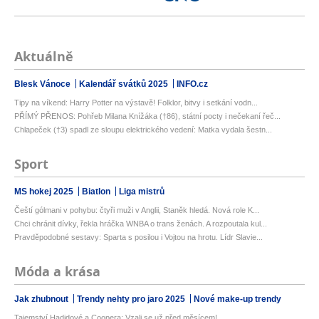
Aktuálně
Blesk Vánoce
Kalendář svátků 2025
INFO.cz
Tipy na víkend: Harry Potter na výstavě! Folklor, bitvy i setkání vodn...
PŘÍMÝ PŘENOS: Pohřeb Milana Knížáka (†86), státní pocty i nečekaní řeč...
Chlapeček (†3) spadl ze sloupu elektrického vedení: Matka vydala šestn...
Sport
MS hokej 2025
Biatlon
Liga mistrů
Čeští gólmani v pohybu: čtyři muži v Anglii, Staněk hledá. Nová role K...
Chci chránit dívky, řekla hráčka WNBA o trans ženách. A rozpoutala kul...
Pravděpodobné sestavy: Sparta s posilou i Vojtou na hrotu. Lídr Slavie...
Móda a krása
Jak zhubnout
Trendy nehty pro jaro 2025
Nové make-up trendy
Tajemství Hadidové a Coopera: Vzali se už před měsícem!