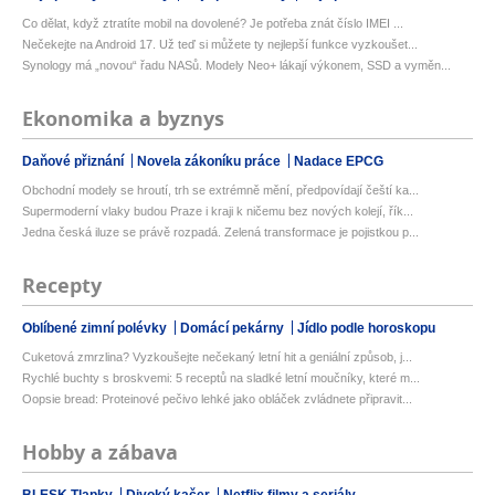
Co dělat, když ztratíte mobil na dovolené? Je potřeba znát číslo IMEI ...
Nečekejte na Android 17. Už teď si můžete ty nejlepší funkce vyzkoušet...
Synology má „novou“ řadu NASů. Modely Neo+ lákají výkonem, SSD a vyměn...
Ekonomika a byznys
Daňové přiznání
Novela zákoníku práce
Nadace EPCG
Obchodní modely se hroutí, trh se extrémně mění, předpovídají čeští ka...
Supermoderní vlaky budou Praze i kraji k ničemu bez nových kolejí, řík...
Jedna česká iluze se právě rozpadá. Zelená transformace je pojistkou p...
Recepty
Oblíbené zimní polévky
Domácí pekárny
Jídlo podle horoskopu
Cuketová zmrzlina? Vyzkoušejte nečekaný letní hit a geniální způsob, j...
Rychlé buchty s broskvemi: 5 receptů na sladké letní moučníky, které m...
Oopsie bread: Proteinové pečivo lehké jako obláček zvládnete připravit...
Hobby a zábava
BLESK Tlapky
Divoký kačer
Netflix filmy a seriály