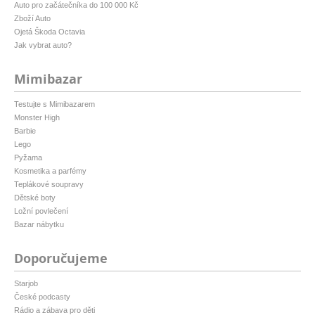
Auto pro začátečníka do 100 000 Kč
Zboží Auto
Ojetá Škoda Octavia
Jak vybrat auto?
Mimibazar
Testujte s Mimibazarem
Monster High
Barbie
Lego
Pyžama
Kosmetika a parfémy
Teplákové soupravy
Dětské boty
Ložní povlečení
Bazar nábytku
Doporučujeme
Starjob
České podcasty
Rádio a zábava pro děti