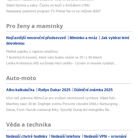
Státní hymna a salvy: Česko se loučí s Knížákem (†86)
Nadupaný podzimní program TV Prima! Na co se můžete těšit?
Pro ženy a maminky
Nejčastější novoroční předsevzetí
Miminko a mráz
Jak vybírat letní
dovolenou
Plněné papriky s rajskou omáčkou
7 ikonických kousků, které vám budou slušet ve 20 i v 60 letech
Lenka Krobotová (49) vyrůstala mezi umělci - Uznání si musela vydobýt....
Auto-moto
Alko-kalkulačka
Rallye Dakar 2025
Dálniční známka 2025
Více než polovina Němců je pro zrušení neomezené rychlosti. Vláda řekl...
Manthey slaví 30 let: Dopřejte svému Porsche závodní DNA z Nürburgring...
Dacia, Ford i Suzuki zastavují linky. Vyschlý Dunaj drtí energetiku Ba...
Věda a technika
Nejlepší chytré hodinky
Nejlepší telefony
Nejlepší VPN – srovnání