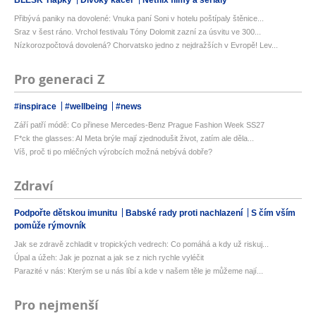
Přibývá paniky na dovolené: Vnuka paní Soni v hotelu poštípaly štěnice...
Sraz v šest ráno. Vrchol festivalu Tóny Dolomit zazní za úsvitu ve 300...
Nízkorozpočtová dovolená? Chorvatsko jedno z nejdražších v Evropě! Lev...
Pro generaci Z
#inspirace
#wellbeing
#news
Září patří módě: Co přinese Mercedes-Benz Prague Fashion Week SS27
F*ck the glasses: AI Meta brýle mají zjednodušit život, zatím ale děla...
Víš, proč ti po mléčných výrobcích možná nebývá dobře?
Zdraví
Podpořte dětskou imunitu
Babské rady proti nachlazení
S čím vším
pomůže rýmovník
Jak se zdravě zchladit v tropických vedrech: Co pomáhá a kdy už riskuj...
Úpal a úžeh: Jak je poznat a jak se z nich rychle vyléčit
Parazité v nás: Kterým se u nás líbí a kde v našem těle je můžeme nají...
Pro nejmenší