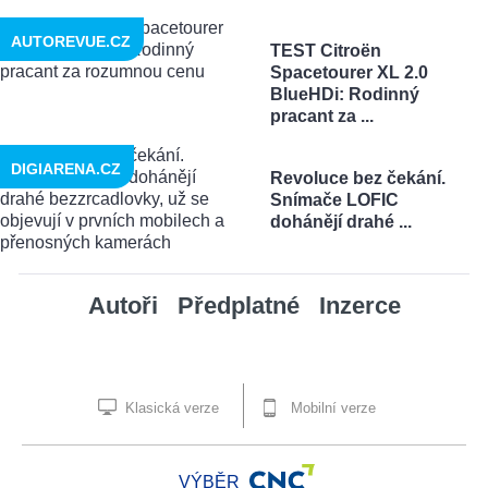
AUTOREVUE.CZ
TEST Citroën
Spacetourer XL 2.0
BlueHDi: Rodinný
pracant za ...
DIGIARENA.CZ
Revoluce bez čekání.
Snímače LOFIC
dohánějí drahé ...
Autoři
Předplatné
Inzerce
Klasická verze
Mobilní verze
VÝBĚR