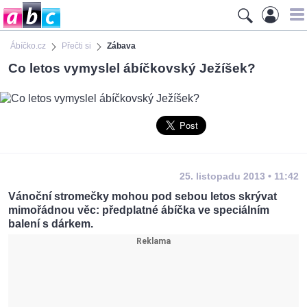
Ábíčko.cz
Přečti si
Zábava
Co letos vymyslel ábíčkovský Ježíšek?
25. listopadu 2013 • 11:42
Vánoční stromečky mohou pod sebou letos skrývat
mimořádnou věc: předplatné ábíčka ve speciálním
balení s dárkem.