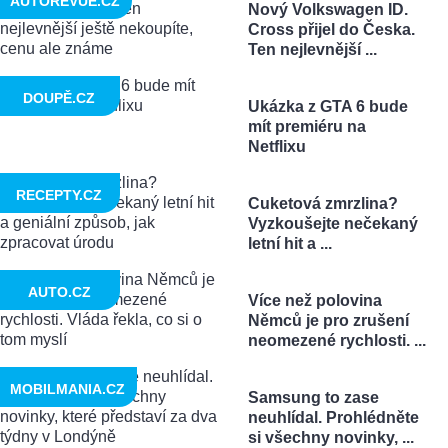
AUTOREVUE.CZ
Nový Volkswagen ID.
Cross přijel do Česka.
Ten nejlevnější ...
DOUPĚ.CZ
Ukázka z GTA 6 bude
mít premiéru na
Netflixu
RECEPTY.CZ
Cuketová zmrzlina?
Vyzkoušejte nečekaný
letní hit a ...
AUTO.CZ
Více než polovina
Němců je pro zrušení
neomezené rychlosti. ...
MOBILMANIA.CZ
Samsung to zase
neuhlídal. Prohlédněte
si všechny novinky, ...