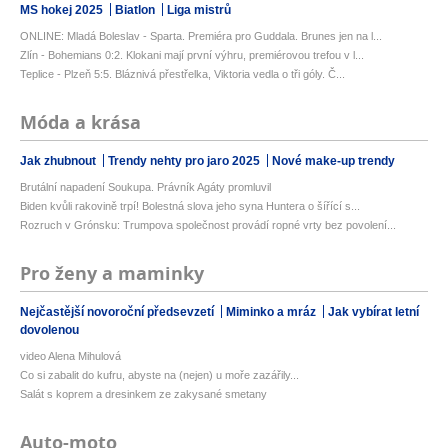
MS hokej 2025
Biatlon
Liga mistrů
ONLINE: Mladá Boleslav - Sparta. Premiéra pro Guddala. Brunes jen na l...
Zlín - Bohemians 0:2. Klokani mají první výhru, premiérovou trefou v l...
Teplice - Plzeň 5:5. Bláznivá přestřelka, Viktoria vedla o tři góly. Č...
Móda a krása
Jak zhubnout
Trendy nehty pro jaro 2025
Nové make-up trendy
Brutální napadení Soukupa. Právník Agáty promluvil
Biden kvůli rakovině trpí! Bolestná slova jeho syna Huntera o šířící s...
Rozruch v Grónsku: Trumpova společnost provádí ropné vrty bez povolení...
Pro ženy a maminky
Nejčastější novoroční předsevzetí
Miminko a mráz
Jak vybírat letní
dovolenou
video Alena Mihulová
Co si zabalit do kufru, abyste na (nejen) u moře zazářily...
Salát s koprem a dresinkem ze zakysané smetany
Auto-moto