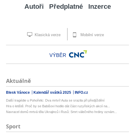
Autoři
Předplatné
Inzerce
Klasická verze
Mobilní verze
VÝBĚR
Aktuálně
Blesk Vánoce
Kalendář svátků 2025
INFO.cz
Další tragédie u Pohořelic: Dva mrtví! Auta se srazila při předjíždění
Hra o letiště. Proč by se Babišovi hodilo dát část ruzyňských akcií na...
Navracel domů mrtvá těla Ukrajinců i Rusů: Smrt válečného hrdiny oznám...
Sport