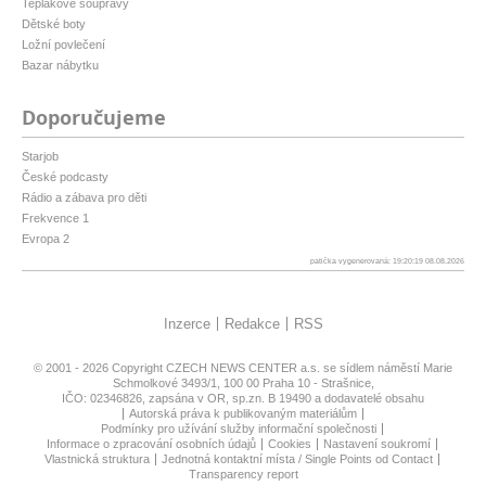
Teplákové soupravy
Dětské boty
Ložní povlečení
Bazar nábytku
Doporučujeme
Starjob
České podcasty
Rádio a zábava pro děti
Frekvence 1
Evropa 2
patička vygenerovaná: 19:20:19 08.08.2026
Inzerce
Redakce
RSS
© 2001 - 2026 Copyright
CZECH NEWS CENTER a.s.
se sídlem náměstí Marie
Schmolkové 3493/1, 100 00 Praha 10 - Strašnice,
IČO: 02346826, zapsána v OR, sp.zn. B 19490 a dodavatelé obsahu
Autorská práva k publikovaným materiálům
Podmínky pro užívání služby informační společnosti
Informace o zpracování osobních údajů
Cookies
Nastavení soukromí
Vlastnická struktura
Jednotná kontaktní místa / Single Points od Contact
Transparency report