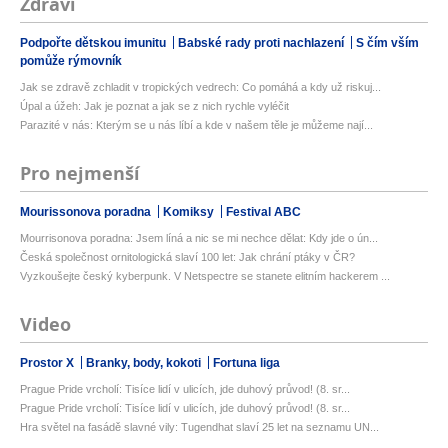
Zdraví
Podpořte dětskou imunitu
Babské rady proti nachlazení
S čím vším
pomůže rýmovník
Jak se zdravě zchladit v tropických vedrech: Co pomáhá a kdy už riskuj...
Úpal a úžeh: Jak je poznat a jak se z nich rychle vyléčit
Parazité v nás: Kterým se u nás líbí a kde v našem těle je můžeme nají...
Pro nejmenší
Mourissonova poradna
Komiksy
Festival ABC
Mourrisonova poradna: Jsem líná a nic se mi nechce dělat: Kdy jde o ún...
Česká společnost ornitologická slaví 100 let: Jak chrání ptáky v ČR?
Vyzkoušejte český kyberpunk. V Netspectre se stanete elitním hackerem ...
Video
Prostor X
Branky, body, kokoti
Fortuna liga
Prague Pride vrcholí: Tisíce lidí v ulicích, jde duhový průvod! (8. sr...
Prague Pride vrcholí: Tisíce lidí v ulicích, jde duhový průvod! (8. sr...
Hra světel na fasádě slavné vily: Tugendhat slaví 25 let na seznamu UN...