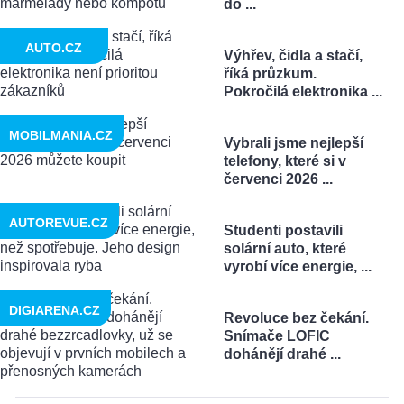
do ...
AUTO.CZ
Výhřev, čidla a stačí,
říká průzkum.
Pokročilá elektronika ...
MOBILMANIA.CZ
Vybrali jsme nejlepší
telefony, které si v
červenci 2026 ...
AUTOREVUE.CZ
Studenti postavili
solární auto, které
vyrobí více energie, ...
DIGIARENA.CZ
Revoluce bez čekání.
Snímače LOFIC
dohánějí drahé ...