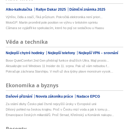
Alko-kalkulačka
Rallye Dakar 2025
Dálniční známka 2025
Výhřev, čidla a stačí, říká průzkum. Pokročilá elektronika není priori...
MotoGP: Martin proměnil pole position ve výhru v britském sprintu
Câmara se vyjádřil ke spekulacím, které ho pojí se sedačkou u Haasu
Věda a technika
Nejlepší chytré hodinky
Nejlepší telefony
Nejlepší VPN – srovnání
Bose QuietComfort 2nd Gen přebírají funkce dražších Ultra. Mají prosto...
Aktualizujte své Windows 11 Insider do 11. srpna. Pak už vám nebudou f...
Pokračuje záchrana Starshipu. V moři už dva týdny plave monstrum vysok...
Ekonomika a byznys
Daňové přiznání
Novela zákoníku práce
Nadace EPCG
Za státní dluhy Česko platí čtvrté nejvyšší úroky v Evropské unii
Děsivý pohled na českou krajinu. Proč v Česku mizí voda a jak k tomu p...
Emancipace českých miliardářů. Proč Strnad, Křetínský a Komárek nakupu...
Recepty