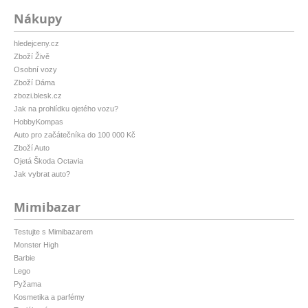
Nákupy
hledejceny.cz
Zboží Živě
Osobní vozy
Zboží Dáma
zbozi.blesk.cz
Jak na prohlídku ojetého vozu?
HobbyKompas
Auto pro začátečníka do 100 000 Kč
Zboží Auto
Ojetá Škoda Octavia
Jak vybrat auto?
Mimibazar
Testujte s Mimibazarem
Monster High
Barbie
Lego
Pyžama
Kosmetika a parfémy