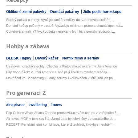
Oblíbené zimní polévky
Domácí pekárny
Jídlo podle horoskopu
Sladký poklad u cesty: Využijte letní špendlíky do tvarohového koláče,...
Domácí kečup pečený v troubě: Vyžaduje minimum práce a chutná lépe než...
Cuketová zmrzlina? Vyzkoušejte nečekaný letní hit a geniální způsob, j...
Hobby a zábava
BLESK Tlapky
Divoký kačer
Netflix filmy a seriály
Cestovní horečka šlechty: Chuďas z Klatovska otrokářem v Jižní Americe
Filip Vondrášek: V Jižní Americe si lidé plují životem mnohem lehčeji,...
Osvěžení ve Schladmingu: Lamy, ferraty i koulovačka v létě jsou jen pá...
Pro generaci Z
#inspirace
#wellbeing
#news
Pop Culture Wrap: Ariana Grande promluvila o svém ústupu z veřejného ž...
Alt news: MGK v tom zas lítá, Jared Leto byl obviněný ze sexuálního ob...
RECEPT: Perfektní letní kombinace, které tě zchladí, i kdybys nechtěl*...