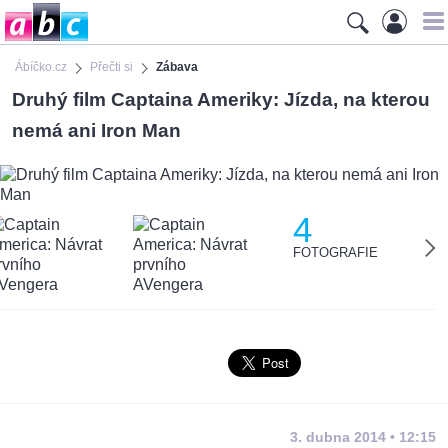
Ábíčko.cz
Přečti si
Zábava
Druhý film Captaina Ameriky: Jízda, na kterou
nemá ani Iron Man
4
FOTOGRAFIE
3. dubna 2014 • 12:15