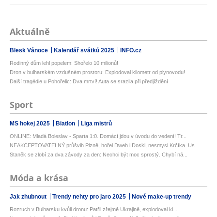
Aktuálně
Blesk Vánoce
Kalendář svátků 2025
INFO.cz
Rodinný dům lehl popelem: Shořelo 10 milionů!
Dron v bulharském vzdušném prostoru: Explodoval kilometr od plynovodu!
Další tragédie u Pohořelic: Dva mrtví! Auta se srazila při předjíždění
Sport
MS hokej 2025
Biatlon
Liga mistrů
ONLINE: Mladá Boleslav - Sparta 1:0. Domácí jdou v úvodu do vedení! Tr...
NEAKCEPTOVATELNÝ průšvih Plzně, hořel Dweh i Doski, nesmysl Krčíka. Us...
Staněk se zlobí za dva závody za den: Nechci být moc sprostý. Chybí ná...
Móda a krása
Jak zhubnout
Trendy nehty pro jaro 2025
Nové make-up trendy
Rozruch v Bulharsku kvůli dronu: Patřil zřejmě Ukrajině, explodoval ki...