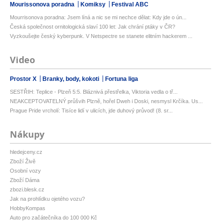
Mourissonova poradna
Komiksy
Festival ABC
Mourrisonova poradna: Jsem líná a nic se mi nechce dělat: Kdy jde o ún...
Česká společnost ornitologická slaví 100 let: Jak chrání ptáky v ČR?
Vyzkoušejte český kyberpunk. V Netspectre se stanete elitním hackerem ...
Video
Prostor X
Branky, body, kokoti
Fortuna liga
SESTŘIH: Teplice - Plzeň 5:5. Bláznivá přestřelka, Viktoria vedla o tř...
NEAKCEPTOVATELNÝ průšvih Plzně, hořel Dweh i Doski, nesmysl Krčíka. Us...
Prague Pride vrcholí: Tisíce lidí v ulicích, jde duhový průvod! (8. sr...
Nákupy
hledejceny.cz
Zboží Živě
Osobní vozy
Zboží Dáma
zbozi.blesk.cz
Jak na prohlídku ojetého vozu?
HobbyKompas
Auto pro začátečníka do 100 000 Kč