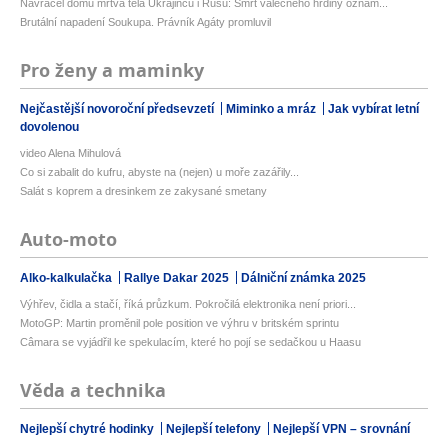
Navracel domů mrtvá těla Ukrajinců i Rusů: Smrt válečného hrdiny oznám...
Brutální napadení Soukupa. Právník Agáty promluvil
Pro ženy a maminky
Nejčastější novoroční předsevzetí
Miminko a mráz
Jak vybírat letní
dovolenou
video Alena Mihulová
Co si zabalit do kufru, abyste na (nejen) u moře zazářily...
Salát s koprem a dresinkem ze zakysané smetany
Auto-moto
Alko-kalkulačka
Rallye Dakar 2025
Dálniční známka 2025
Výhřev, čidla a stačí, říká průzkum. Pokročilá elektronika není priori...
MotoGP: Martin proměnil pole position ve výhru v britském sprintu
Câmara se vyjádřil ke spekulacím, které ho pojí se sedačkou u Haasu
Věda a technika
Nejlepší chytré hodinky
Nejlepší telefony
Nejlepší VPN – srovnání