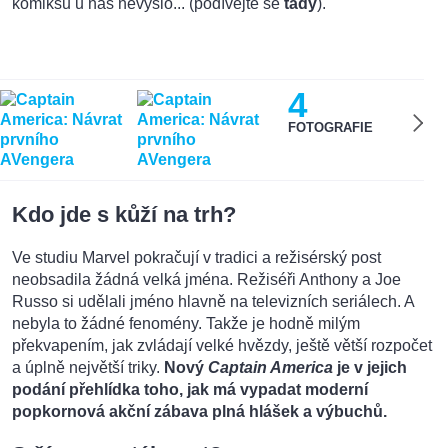
komiksů u nás nevyšlo... (podívejte se
tady
).
4
FOTOGRAFIE
Kdo jde s kůží na trh?
Ve studiu Marvel pokračují v tradici a režisérský post
neobsadila žádná velká jména. Režiséři Anthony a Joe
Russo si udělali jméno hlavně na televizních seriálech. A
nebyla to žádné fenomény. Takže je hodně milým
překvapením, jak zvládají velké hvězdy, ještě větší rozpočet
a úplně největší triky.
Nový
Captain America
je v jejich
podání přehlídka toho, jak má vypadat moderní
popkornová akční zábava plná hlášek a výbuchů.