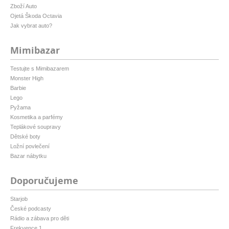
Zboží Auto
Ojetá Škoda Octavia
Jak vybrat auto?
Mimibazar
Testujte s Mimibazarem
Monster High
Barbie
Lego
Pyžama
Kosmetika a parfémy
Teplákové soupravy
Dětské boty
Ložní povlečení
Bazar nábytku
Doporučujeme
Starjob
České podcasty
Rádio a zábava pro děti
Frekvence 1