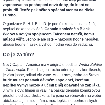
zapracovat na pochopení nové doby, do které se
probudil. Jenže pak někdo spáchal atentát na Nicka
Furyho.
Organizace S. H. I. E. L. D. je pod útokem a dost možná ji
nepřítel dokonce ovládá
. Captain společně s Black
Widow a novým spojencem Falconem netuší, komu
můžou věřit.
Jedno je ale jisté – nakopou hodně nepřátel,
utrousí hodně hlášek a vyhodí hodně věcí do vzduchu.
Co je za tím?
Nový Captain America má v originále podtitul
Winter Soldier
– Zimní voják
. Pokud se jen trochu orientujete v komiksech,
je vám jasné, odkud vítr vane. Ano,
krom jiného se Steve
bude muset postavit dávnému spojenci, kterému
nepřítel vymyl mozek a učinil z něj obávaného zabijáka.
Jinými slovy: filmaři si vzali na paškál geniální komiksovou
předlohu od Eda Brubakera. Té jsme se věnovali i na webu
abicko.cz a jen mezi náma: moc lepších superhrdinských