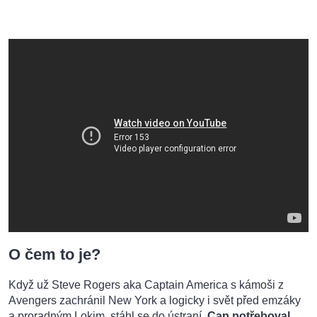
O čem to je?
Když už Steve Rogers aka Captain America s kámoši z
Avengers zachránil New York a logicky i svět před emzáky
a proradným Lokim, stáhl se do ústraní.
Cap potřeboval