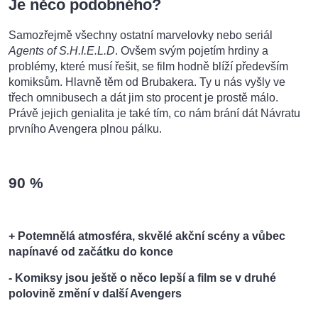
Je něco podobného?
Samozřejmě všechny ostatní marvelovky nebo seriál
Agents of S.H.I.E.L.D
. Ovšem svým pojetím hrdiny a
problémy, které musí řešit, se film hodně blíží především
komiksům. Hlavně těm od Brubakera. Ty u nás vyšly ve
třech omnibusech a dát jim sto procent je prostě málo.
Právě jejich genialita je také tím, co nám brání dát Návratu
prvního Avengera plnou pálku.
90 %
+ Potemnělá atmosféra, skvělé akční scény a vůbec
napínavé od začátku do konce
- Komiksy jsou ještě o něco lepší a film se v druhé
polovině změní v další Avengers