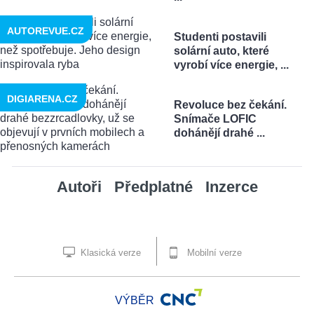
AUTOREVUE.CZ
Studenti postavili
solární auto, které
vyrobí více energie, ...
DIGIARENA.CZ
Revoluce bez čekání.
Snímače LOFIC
dohánějí drahé ...
Autoři
Předplatné
Inzerce
Klasická verze
Mobilní verze
VÝBĚR