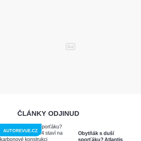
ČLÁNKY ODJINUD
AUTOREVUE.CZ
Obytňák s duší
sporťáku? Atlantis