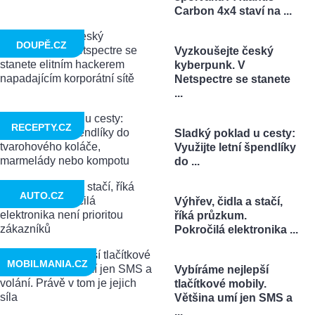
Carbon 4x4 staví na ...
DOUPĚ.CZ
Vyzkoušejte český
kyberpunk. V
Netspectre se stanete
...
RECEPTY.CZ
Sladký poklad u cesty:
Využijte letní špendlíky
do ...
AUTO.CZ
Výhřev, čidla a stačí,
říká průzkum.
Pokročilá elektronika ...
MOBILMANIA.CZ
Vybíráme nejlepší
tlačítkové mobily.
Většina umí jen SMS a
...