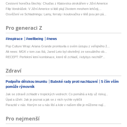
Cestovní horečka šlechty: Chuďas z Klatovska otrokářem v Jižní Americe
Filip Vondrášek: V Jižní Americe si lidé plují životem mnohem lehčeji,...
Osvěžení ve Schladmingu: Lamy, ferraty i koulovačka v létě jsou jen pá...
Pro generaci Z
#inspirace
#wellbeing
#news
Pop Culture Wrap: Ariana Grande promluvila o svém ústupu z veřejného ž...
Alt news: MGK v tom zas lítá, Jared Leto byl obviněný ze sexuálního ob...
RECEPT: Perfektní letní kombinace, které tě zchladí, i kdybys nechtěl*...
Zdraví
Podpořte dětskou imunitu
Babské rady proti nachlazení
S čím vším
pomůže rýmovník
Jak se zdravě zchladit v tropických vedrech: Co pomáhá a kdy už riskuj...
Úpal a úžeh: Jak je poznat a jak se z nich rychle vyléčit
Parazité v nás: Kterým se u nás líbí a kde v našem těle je můžeme nají...
Pro nejmenší