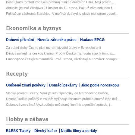
Bose QuietComfort 2nd Gen přebírají funkce dražších Ultra. Mají prosto...
Aktualizujte své Windows 11 Insider do 11. srpna. Pak už vám nebudou f...
Pokračuje záchrana Starshipu. V moři už dva týdny plave monstrum vysok...
Ekonomika a byznys
Daňové přiznání
Novela zákoníku práce
Nadace EPCG
Za státní dluhy Česko platí čtvrté nejvyšší úroky v Evropské unii
Děsivý pohled na českou krajinu. Proč v Česku mizí voda a jak k tomu p...
Emancipace českých miliardářů. Proč Strnad, Křetínský a Komárek nakupu...
Recepty
Oblíbené zimní polévky
Domácí pekárny
Jídlo podle horoskopu
Sladký poklad u cesty: Využijte letní špendlíky do tvarohového koláče,...
Domácí kečup pečený v troubě: Vyžaduje minimum práce a chutná lépe než...
Cuketová zmrzlina? Vyzkoušejte nečekaný letní hit a geniální způsob, j...
Hobby a zábava
BLESK Tlapky
Divoký kačer
Netflix filmy a seriály