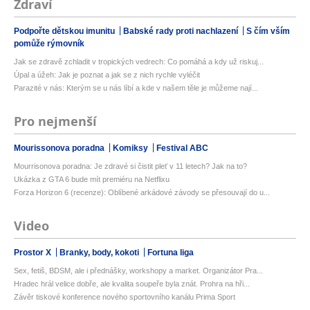
Zdraví
Podpořte dětskou imunitu
Babské rady proti nachlazení
S čím vším
pomůže rýmovník
Jak se zdravě zchladit v tropických vedrech: Co pomáhá a kdy už riskuj...
Úpal a úžeh: Jak je poznat a jak se z nich rychle vyléčit
Parazité v nás: Kterým se u nás líbí a kde v našem těle je můžeme nají...
Pro nejmenší
Mourissonova poradna
Komiksy
Festival ABC
Mourrisonova poradna: Je zdravé si čistit pleť v 11 letech? Jak na to?
Ukázka z GTA 6 bude mít premiéru na Netflixu
Forza Horizon 6 (recenze): Oblíbené arkádové závody se přesouvají do u...
Video
Prostor X
Branky, body, kokoti
Fortuna liga
Sex, fetiš, BDSM, ale i přednášky, workshopy a market. Organizátor Pra...
Hradec hrál velice dobře, ale kvalita soupeře byla znát. Prohra na hři...
Závěr tiskové konference nového sportovního kanálu Prima Sport