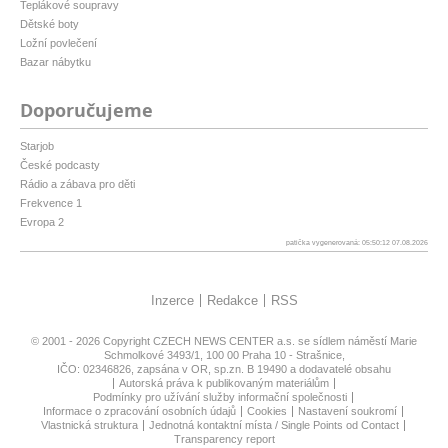
Teplákové soupravy
Dětské boty
Ložní povlečení
Bazar nábytku
Doporučujeme
Starjob
České podcasty
Rádio a zábava pro děti
Frekvence 1
Evropa 2
patička vygenerovaná: 05:50:12 07.08.2026
Inzerce
Redakce
RSS
© 2001 - 2026 Copyright
CZECH NEWS CENTER a.s.
se sídlem náměstí Marie
Schmolkové 3493/1, 100 00 Praha 10 - Strašnice,
IČO: 02346826, zapsána v OR, sp.zn. B 19490 a dodavatelé obsahu
Autorská práva k publikovaným materiálům
Podmínky pro užívání služby informační společnosti
Informace o zpracování osobních údajů
Cookies
Nastavení soukromí
Vlastnická struktura
Jednotná kontaktní místa / Single Points od Contact
Transparency report