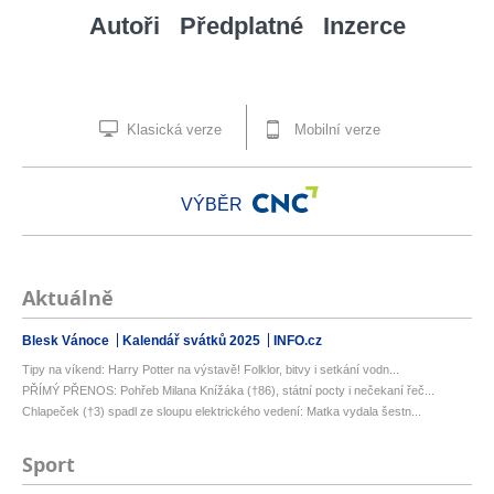
Autoři
Předplatné
Inzerce
Klasická verze
Mobilní verze
VÝBĚR
Aktuálně
Blesk Vánoce
Kalendář svátků 2025
INFO.cz
Tipy na víkend: Harry Potter na výstavě! Folklor, bitvy i setkání vodn...
PŘÍMÝ PŘENOS: Pohřeb Milana Knížáka (†86), státní pocty i nečekaní řeč...
Chlapeček (†3) spadl ze sloupu elektrického vedení: Matka vydala šestn...
Sport