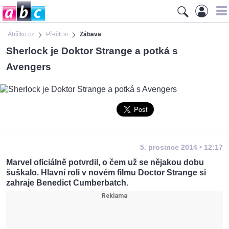
Ábíčko.cz
Přečti si
Zábava
Sherlock je Doktor Strange a potká s
Avengers
5. prosince 2014 • 12:17
Marvel oficiálně potvrdil, o čem už se nějakou dobu
šuškalo. Hlavní roli v novém filmu Doctor Strange si
zahraje Benedict Cumberbatch.