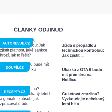
ČLÁNKY ODJINUD
AUTOREVUE.CZ
Jízda s propadlou
technickou kontrolou:
Jak zjistit ...
DOUPĚ.CZ
Ukázka z GTA 6 bude
mít premiéru na
Netflixu
RECEPTY.CZ
Cuketová zmrzlina?
Vyzkoušejte nečekaný
letní hit a ...