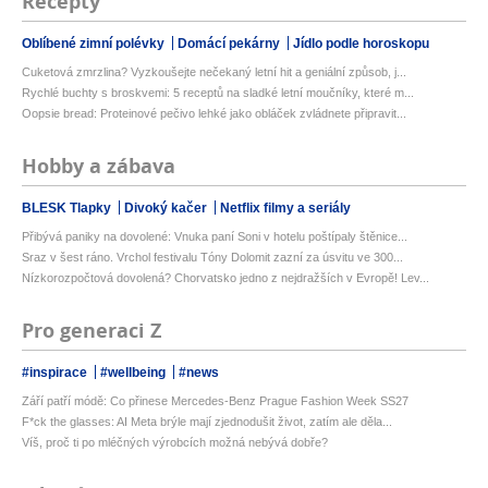
Recepty
Oblíbené zimní polévky
Domácí pekárny
Jídlo podle horoskopu
Cuketová zmrzlina? Vyzkoušejte nečekaný letní hit a geniální způsob, j...
Rychlé buchty s broskvemi: 5 receptů na sladké letní moučníky, které m...
Oopsie bread: Proteinové pečivo lehké jako obláček zvládnete připravit...
Hobby a zábava
BLESK Tlapky
Divoký kačer
Netflix filmy a seriály
Přibývá paniky na dovolené: Vnuka paní Soni v hotelu poštípaly štěnice...
Sraz v šest ráno. Vrchol festivalu Tóny Dolomit zazní za úsvitu ve 300...
Nízkorozpočtová dovolená? Chorvatsko jedno z nejdražších v Evropě! Lev...
Pro generaci Z
#inspirace
#wellbeing
#news
Září patří módě: Co přinese Mercedes-Benz Prague Fashion Week SS27
F*ck the glasses: AI Meta brýle mají zjednodušit život, zatím ale děla...
Víš, proč ti po mléčných výrobcích možná nebývá dobře?