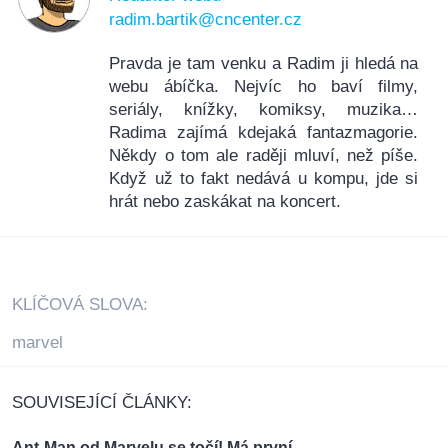
radim.bartik@cncenter.cz
Pravda je tam venku a Radim ji hledá na
webu ábíčka. Nejvíc ho baví filmy,
seriály, knížky, komiksy, muzika…
Radima zajímá kdejaká fantazmagorie.
Někdy o tom ale raději mluví, než píše.
Když už to fakt nedává u kompu, jde si
hrát nebo zaskákat na koncert.
KLÍČOVÁ SLOVA:
marvel
SOUVISEJÍCÍ ČLÁNKY:
Ant-Man od Marvelu se točí! Má první