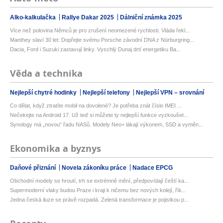
Alko-kalkulačka
Rallye Dakar 2025
Dálniční známka 2025
Více než polovina Němců je pro zrušení neomezené rychlosti. Vláda řekl...
Manthey slaví 30 let: Dopřejte svému Porsche závodní DNA z Nürburgring...
Dacia, Ford i Suzuki zastavují linky. Vyschlý Dunaj drtí energetiku Ba...
Věda a technika
Nejlepší chytré hodinky
Nejlepší telefony
Nejlepší VPN – srovnání
Co dělat, když ztratíte mobil na dovolené? Je potřeba znát číslo IMEI ...
Nečekejte na Android 17. Už teď si můžete ty nejlepší funkce vyzkoušet...
Synology má „novou“ řadu NASů. Modely Neo+ lákají výkonem, SSD a vyměn...
Ekonomika a byznys
Daňové přiznání
Novela zákoníku práce
Nadace EPCG
Obchodní modely se hroutí, trh se extrémně mění, předpovídají čeští ka...
Supermoderní vlaky budou Praze i kraji k ničemu bez nových kolejí, řík...
Jedna česká iluze se právě rozpadá. Zelená transformace je pojistkou p...