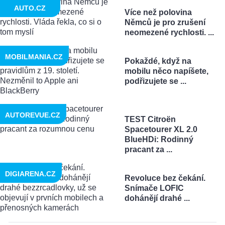
AUTO.CZ
Více než polovina
Němců je pro zrušení
neomezené rychlosti. ...
MOBILMANIA.CZ
Pokaždé, když na
mobilu něco napíšete,
podřizujete se ...
AUTOREVUE.CZ
TEST Citroën
Spacetourer XL 2.0
BlueHDi: Rodinný
pracant za ...
DIGIARENA.CZ
Revoluce bez čekání.
Snímače LOFIC
dohánějí drahé ...