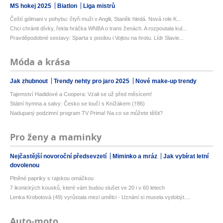
MS hokej 2025
Biatlon
Liga mistrů
Čeští gólmani v pohybu: čtyři muži v Anglii, Staněk hledá. Nová role K...
Chci chránit dívky, řekla hráčka WNBA o trans ženách. A rozpoutala kul...
Pravděpodobné sestavy: Sparta s posilou i Vojtou na hrotu. Lídr Slavie...
Móda a krása
Jak zhubnout
Trendy nehty pro jaro 2025
Nové make-up trendy
Tajemství Hadidové a Coopera: Vzali se už před měsícem!
Státní hymna a salvy: Česko se loučí s Knížákem (†86)
Nadupaný podzimní program TV Prima! Na co se můžete těšit?
Pro ženy a maminky
Nejčastější novoroční předsevzetí
Miminko a mráz
Jak vybírat letní
dovolenou
Plněné papriky s rajskou omáčkou
7 ikonických kousků, které vám budou slušet ve 20 i v 60 letech
Lenka Krobotová (49) vyrůstala mezi umělci - Uznání si musela vydobýt....
Auto-moto