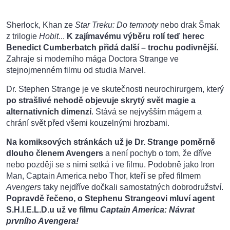
Sherlock, Khan ze
Star Treku: Do temnoty
nebo drak Šmak
z trilogie
Hobit
...
K zajímavému výběru rolí teď herec
Benedict Cumberbatch přidá další – trochu podivnější.
Zahraje si moderního mága Doctora Strange ve
stejnojmenném filmu od studia Marvel.
Dr. Stephen Strange je ve skutečnosti neurochirurgem, který
po strašlivé nehodě objevuje skrytý svět magie a
alternativních dimenzí
. Stává se nejvyšším mágem a
chrání svět před všemi kouzelnými hrozbami.
Na komiksových stránkách už je Dr. Strange poměrně
dlouho členem Avengers
a není pochyb o tom, že dříve
nebo později se s nimi setká i ve filmu. Podobně jako Iron
Man, Captain America nebo Thor, kteří se před filmem
Avengers
taky nejdříve dočkali samostatných dobrodružství.
Popravdě řečeno, o Stephenu Strangeovi mluví agent
S.H.I.E.L.D.u už ve filmu
Captain America: Návrat
prvního Avengera!