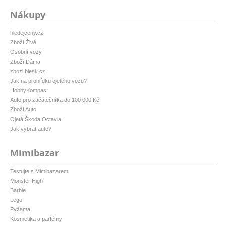
Nákupy
hledejceny.cz
Zboží Živě
Osobní vozy
Zboží Dáma
zbozi.blesk.cz
Jak na prohlídku ojetého vozu?
HobbyKompas
Auto pro začátečníka do 100 000 Kč
Zboží Auto
Ojetá Škoda Octavia
Jak vybrat auto?
Mimibazar
Testujte s Mimibazarem
Monster High
Barbie
Lego
Pyžama
Kosmetika a parfémy