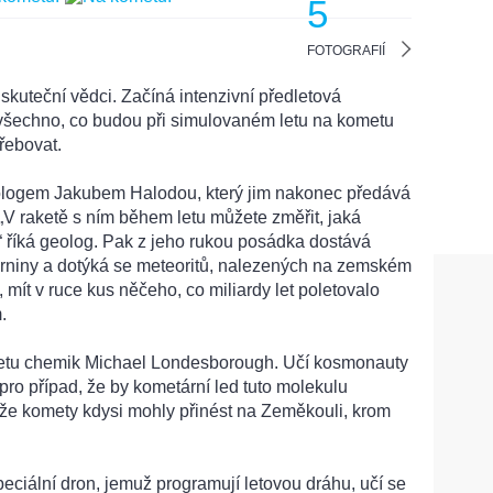
5
FOTOGRAFIÍ
 skuteční vědci. Začíná intenzivní předletová
í všechno, co budou při simulovaném letu na kometu
řebovat.
eologem Jakubem Halodou, který jim nakonec předává
„V raketě s ním během letu můžete změřit, jaká
,“ říká geolog. Pak z jeho rukou posádka dostává
rniny a dotýká se meteoritů, nalezených na zemském
t, mít v ruce kus něčeho, co miliardy let poletovalo
.
tafetu chemik Michael Londesborough. Učí kosmonauty
pro případ, že by kometární led tuto molekulu
 že komety kdysi mohly přinést na Zeměkouli, krom
ciální dron, jemuž programují letovou dráhu, učí se