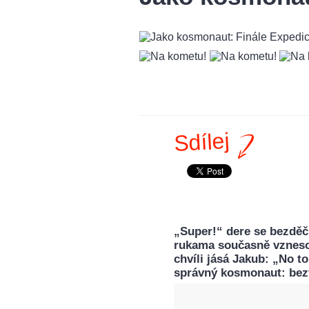
Sdílej
„Super!“ dere se bezděč
rukama současně vznesou
chvíli jásá Jakub: „No to
správný kosmonaut: bezt