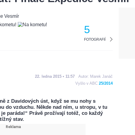
5
FOTOGRAFIÍ
22. ledna 2015 • 11:57
Autor:
Marek Janáč
Vyšlo v ABC
25/2014
ně z Davidových úst, když se mu nohy s
 do vzduchu. Někde nad ním, u stropu, v tu
 je paráda!“ Právě prožívají totéž, co každý
ížný stav.