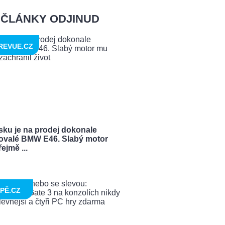
ČLÁNKY ODJINUD
REVUE.CZ
sku je na prodej dokonale
ovalé BMW E46. Slabý motor
ejmě ...
PĚ.CZ