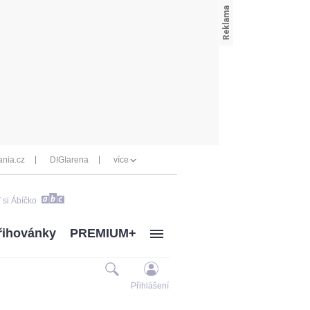
nia.cz
DIGIarena
více
 si Ábíčko
řihovánky
PREMIUM+
Přihlášení