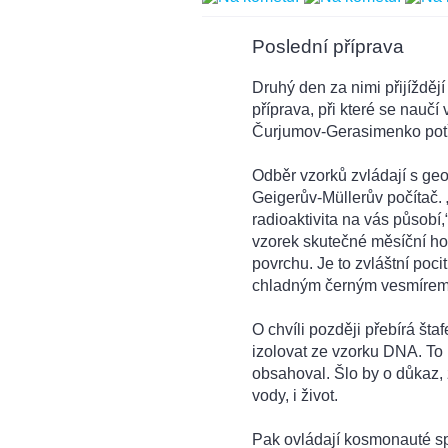
Poslední příprava
Druhý den za nimi přijíždějí
příprava, při které se nauč
Čurjumov-Gerasimenko pot
Odběr vzorků zvládají s g
Geigerův-Müllerův počítač. 
radioaktivita na vás působí
vzorek skutečné měsíční ho
povrchu. Je to zvláštní poci
chladným černým vesmírem
O chvíli později přebírá š
izolovat ze vzorku DNA. To 
obsahoval. Šlo by o důkaz,
vody, i život.
Pak ovládají kosmonauté spe