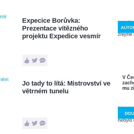
Expecice Borůvka:
Prezentace vítězného
AUTO
projektu Expedice vesmír
V Če
Jo tady to lítá: Mistrovství ve
zach
mu zř
větrném tunelu
DOU