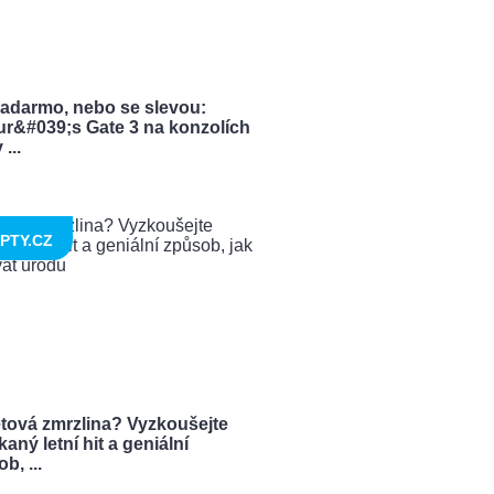
zadarmo, nebo se slevou:
ur&#039;s Gate 3 na konzolích
...
PTY.CZ
tová zmrzlina? Vyzkoušejte
aný letní hit a geniální
b, ...