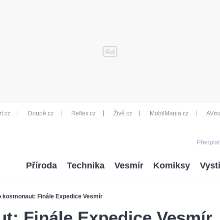
rt.cz
Doupě.cz
Reflex.cz
Živě.cz
MobilMania.cz
AVma
Předplať
Příroda
Technika
Vesmír
Komiksy
Vyst
 kosmonaut: Finále Expedice Vesmír
t: Finále Expedice Vesmír