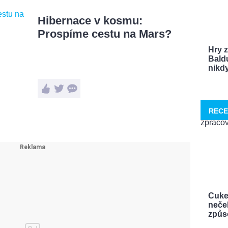
Hibernace v kosmu:
Prospíme cestu na Mars?
Hry 
Bald
nikdy 
RECE
Cuke
neček
způso