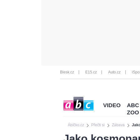
Blesk.cz
E15.cz
Auto.cz
iSpo
VIDEO
ABC
ZOO
Ábíčko.cz
Přečti si
Zábava
Jako
Jako kosmonau