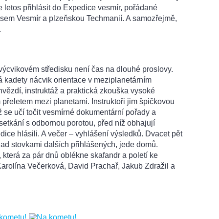
e letos přihlásit do Expedice vesmír, pořádané
sem Vesmír a plzeňskou Techmanií. A samozřejmě,
.
 výcvikovém středisku není čas na dlouhé proslovy.
á kadety nácvik orientace v meziplanetárním
vězdí, instruktáž a praktická zkouška vysoké
 přeletem mezi planetami. Instruktoři jim špičkovou
íž se učí točit vesmírné dokumentární pořady a
setkání s odbornou porotou, před níž obhajují
dice hlásili. A večer – vyhlášení výsledků. Dvacet pět
li nad stovkami dalších přihlášených, jede domů.
 která za pár dnů oblékne skafandr a poletí ke
Karolína Večerková, David Prachař, Jakub Zdražil a