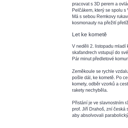
pracovat s 3D perem a ovlá
Pelčákem, který se spolu s
Má s sebou Remkovy rukavic
kosmonauty na přežití přetíže
Let ke kometě
V neděli 2. listopadu mladí
skafandrech vstupují do sv
Pár minut předletové komuni
Zeměkoule se rychle vzdaluj
pošle dál, ke kometě. Po ce
komety, odběr vzorků a cest
rakety nechyběla.
Přistání je ve slavnostním
prof. Jiří Drahoš, zní česká
aby absolvovali parabolický 