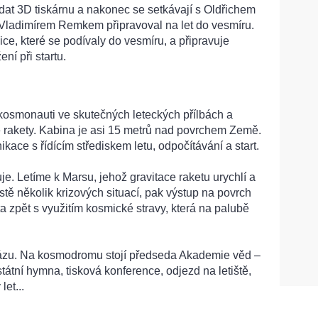
dat 3D tiskárnu a nakonec se setkávají s Oldřichem
 Vladimírem Remkem připravoval na let do vesmíru.
e, které se podívaly do vesmíru, a připravuje
ní při startu.
 kosmonauti ve skutečných leteckých přílbách a
é rakety. Kabina je asi 15 metrů nad povrchem Země.
kace s řídícím střediskem letu, odpočítávání a start.
e. Letíme k Marsu, jehož gravitace raketu urychlí a
stě několik krizových situací, pak výstup na povrch
a zpět s využitím kosmické stravy, která na palubě
 rázu. Na kosmodromu stojí předseda Akademie věd –
 státní hymna, tisková konference, odjezd na letiště,
let...