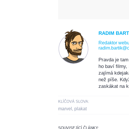
RADIM BART
Redaktor web
radim.bartik@c
Pravda je tam
ho baví filmy
zajímá kdejak
než píše. Kdy
zaskákat na k
KLÍČOVÁ SLOVA:
marvel
,
plakat
SOUVISEJÍCÍ ČLÁNKY: