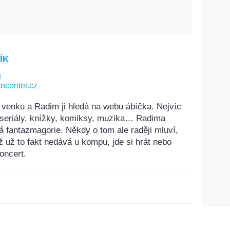
ÍK
u
ncenter.cz
 venku a Radim ji hledá na webu ábíčka. Nejvíc
, seriály, knížky, komiksy, muzika… Radima
á fantazmagorie. Někdy o tom ale raději mluví,
ž už to fakt nedává u kompu, jde si hrát nebo
oncert.