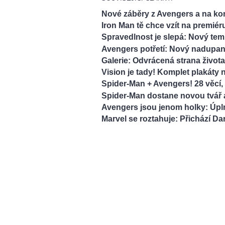
Nové záběry z Avengers a na ko
Iron Man tě chce vzít na premié
Spravedlnost je slepá: Nový temn
Avengers potřetí: Nový nadupaný
Galerie: Odvrácená strana život
Vision je tady! Komplet plakáty 
Spider-Man + Avengers! 28 věcí, 
Spider-Man dostane novou tvář 
Avengers jsou jenom holky: Úpln
Marvel se roztahuje: Přichází Da