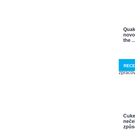
Quak
novo
the ..
RECE
Cuke
neček
způso