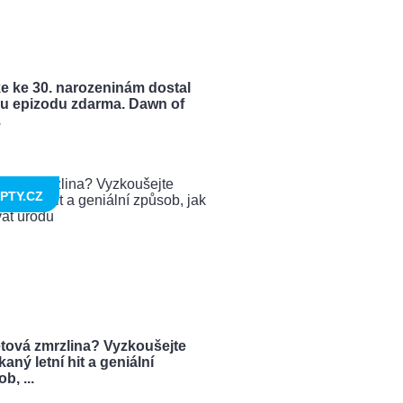
e ke 30. narozeninám dostal
u epizodu zdarma. Dawn of
.
PTY.CZ
tová zmrzlina? Vyzkoušejte
aný letní hit a geniální
b, ...