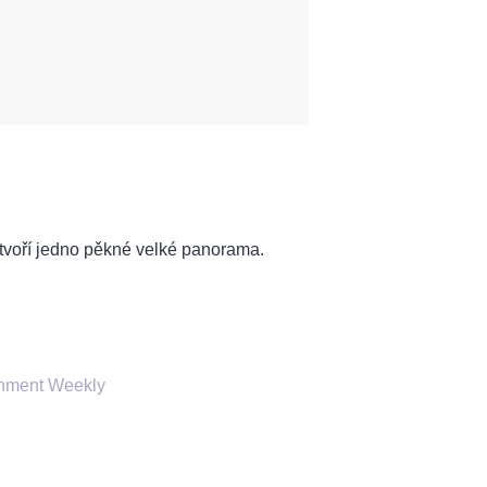
tvoří jedno pěkné velké panorama.
:
inment Weekly