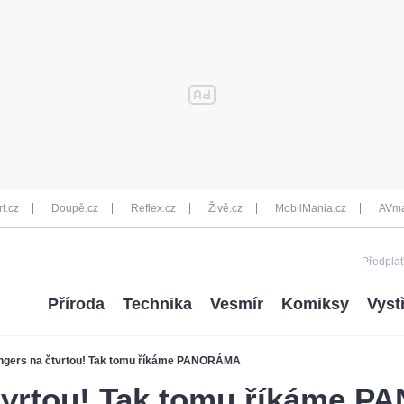
rt.cz
Doupě.cz
Reflex.cz
Živě.cz
MobilMania.cz
AVma
Předplať
Příroda
Technika
Vesmír
Komiksy
Vyst
ngers na čtvrtou! Tak tomu říkáme PANORÁMA
tvrtou! Tak tomu říkáme 