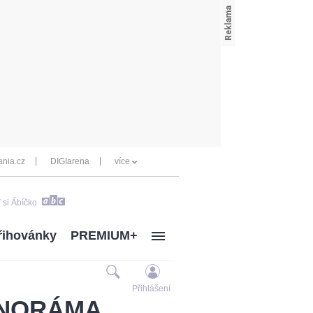
nia.cz
DIGIarena
více
 si Ábíčko
řihovánky
PREMIUM+
Přihlášení
PANORÁMA