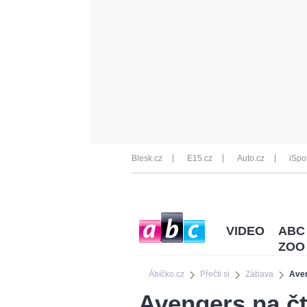
Blesk.cz
E15.cz
Auto.cz
iSpo
VIDEO
ABC
ZOO
Ábíčko.cz
Přečti si
Zábava
Ave
Avengers na č