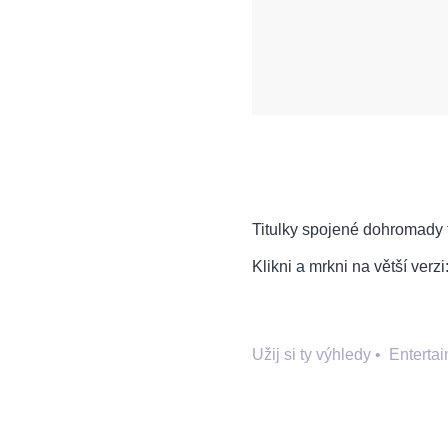
Titulky spojené dohromady 
Klikni a mrkni na větší verzi
Užij si ty výhledy
•
Enterta