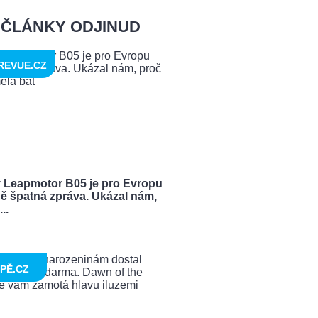
ČLÁNKY ODJINUD
REVUE.CZ
 Leapmotor B05 je pro Evropu
ě špatná zpráva. Ukázal nám,
..
PĚ.CZ