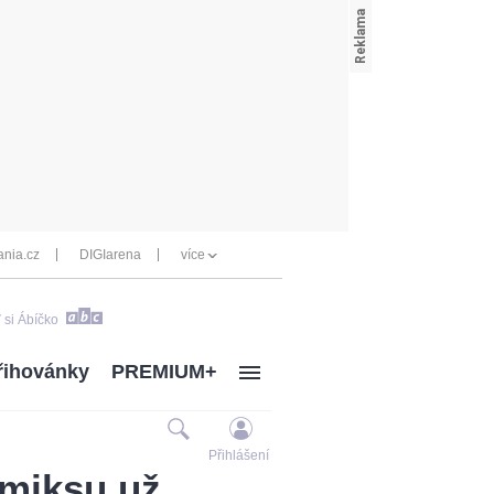
nia.cz
DIGIarena
více
 si Ábíčko
řihovánky
PREMIUM+
Přihlášení
omiksu už