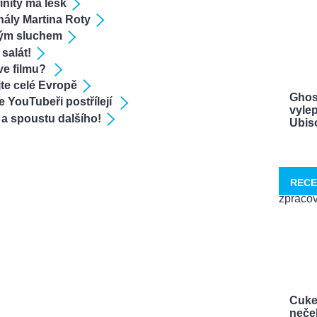
inity má lesk
nály Martina Roty
svým sluchem
 salát!
ve filmu?
jte celé Evropě
Ghos
e YouTubeři postřílejí
vylep
 a spoustu dalšího!
Ubisof
RECE
Cuke
neček