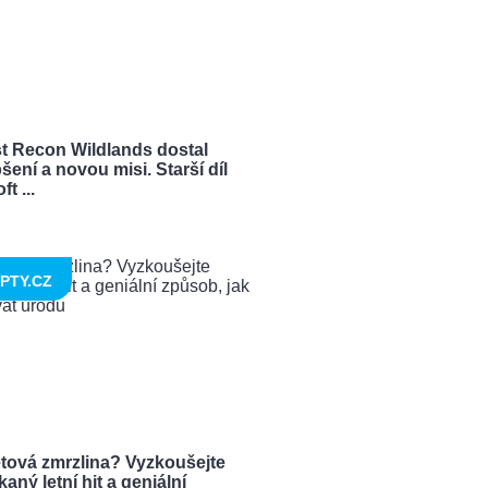
t Recon Wildlands dostal
šení a novou misi. Starší díl
t ...
PTY.CZ
tová zmrzlina? Vyzkoušejte
aný letní hit a geniální