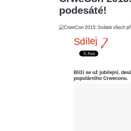
podesáté!
Sdílej
Blíží se už jubilejní, de
populárního Crweconu.