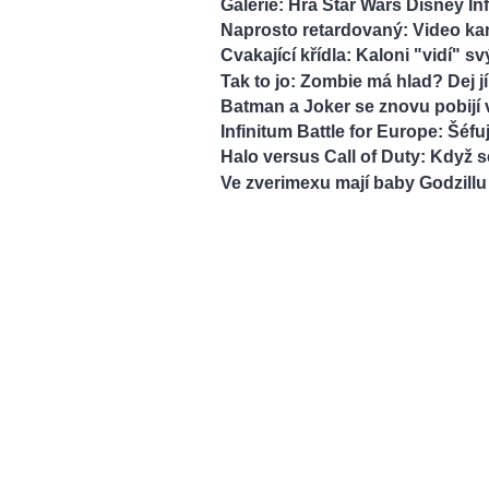
Galerie: Hra Star Wars Disney Inf
Naprosto retardovaný: Video ka
Cvakající křídla: Kaloni "vidí" 
Tak to jo: Zombie má hlad? Dej jí
Batman a Joker se znovu pobijí 
Infinitum Battle for Europe: Šéfu
Halo versus Call of Duty: Když s
Ve zverimexu mají baby Godzillu