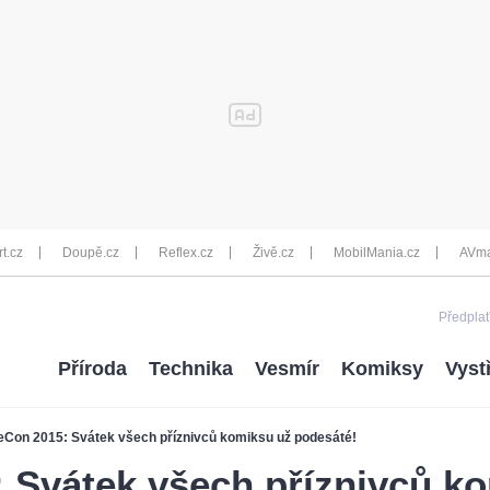
rt.cz
Doupě.cz
Reflex.cz
Živě.cz
MobilMania.cz
AVma
Předplať
Příroda
Technika
Vesmír
Komiksy
Vyst
Con 2015: Svátek všech příznivců komiksu už podesáté!
 Svátek všech příznivců k