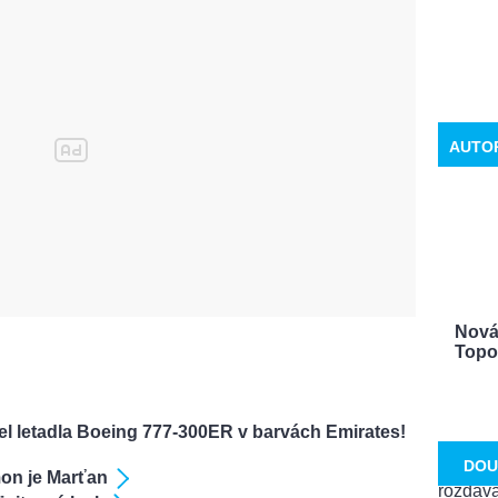
AUTO
Nová 
Topol
el letadla Boeing 777-300ER v barvách Emirates!
DOU
mon je Marťan