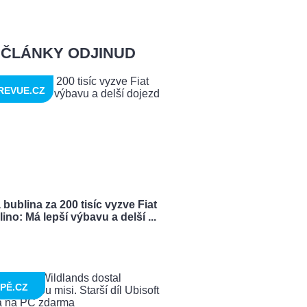
ČLÁNKY ODJINUD
REVUE.CZ
bublina za 200 tisíc vyzve Fiat
ino: Má lepší výbavu a delší ...
PĚ.CZ