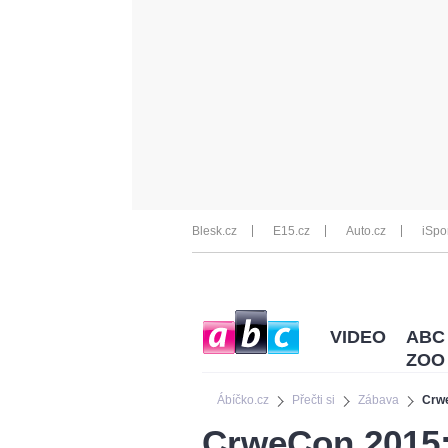
Blesk.cz
E15.cz
Auto.cz
iSpo
VIDEO
ABC
ZOO
Ábíčko.cz
Přečti si
Zábava
Crwe
CrweCon 2015: