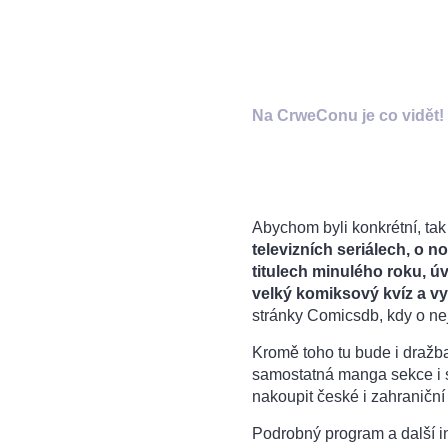
Na CrweConu je co vidět!
Abychom byli konkrétní, ta
televizních seriálech, o 
titulech minulého roku, ú
velký komiksový kvíz a vy
stránky Comicsdb, kdy o nej
Kromě toho tu bude i dražba
samostatná manga sekce i s
nakoupit české i zahraniční 
Podrobný program a další i