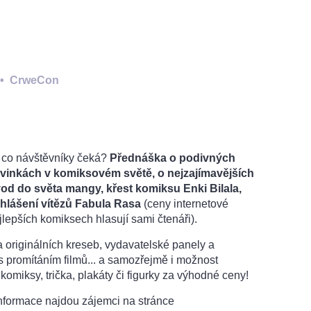
•
CrweCon
k co návštěvníky čeká?
Přednáška o podivných
novinkách v komiksovém světě, o nejzajímavějších
vod do světa mangy, křest komiksu Enki Bilala,
hlášení vítězů Fabula Rasa
(ceny internetové
lepších komiksech hlasují sami čtenáři).
 originálních kreseb, vydavatelské panely a
 promítáním filmů... a samozřejmě i možnost
komiksy, trička, plakáty či figurky za výhodné ceny!
nformace najdou zájemci na stránce