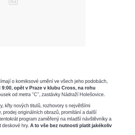
zajímají o komiksové umění ve všech jeho podobách,
d 9:00, opět v Praze v klubu Cross, na rohu
ousek od metra "C", zastávky Nádraží Holešovice.
 křty nových titulů, rozhovory s největšími
 prodej originálních obrazů, promítání a další
 tentokrát program zaměřený na mladší návštěvníky a
t deskové hry.
A to vše bez nutnosti platit jakékoliv