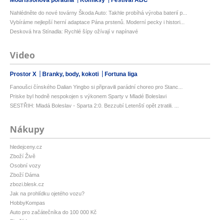
Nahlédněte do nové továrny Škoda Auto: Takhle probíhá výroba baterií p...
Vybíráme nejlepší herní adaptace Pána prstenů. Moderní pecky i histori...
Desková hra Stínadla: Rychlé šípy ožívají v napínavé
Video
Prostor X
Branky, body, kokoti
Fortuna liga
Fanoušci čínského Dalian Yingbo si připravili parádní choreo pro Stanc...
Priske byl hodně nespokojen s výkonem Sparty v Mladé Boleslavi
SESTŘIH: Mladá Boleslav - Sparta 2:0. Bezzubí Letenští opět ztratili. ...
Nákupy
hledejceny.cz
Zboží Živě
Osobní vozy
Zboží Dáma
zbozi.blesk.cz
Jak na prohlídku ojetého vozu?
HobbyKompas
Auto pro začátečníka do 100 000 Kč