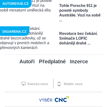
AUTOREVUE.CZ
Tohle Porsche 911 je
poseté symboly
Austrálie. Vozí na sobě
...
DIGIARENA.CZ
Revoluce bez čekání.
Snímače LOFIC
dohánějí drahé ...
Autoři
Předplatné
Inzerce
Klasická verze
Mobilní verze
VÝBĚR