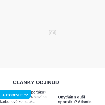
ČLÁNKY ODJINUD
AUTOREVUE.CZ
Obytňák s duší
sporťáku? Atlantis