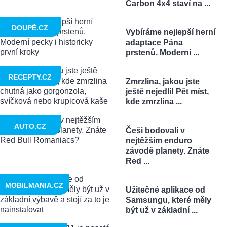
Carbon 4x4 staví na ...
DOUPĚ.CZ
Vybíráme nejlepší herní
adaptace Pána
prstenů. Moderní ...
RECEPTY.CZ
Zmrzlina, jakou jste
ještě nejedli! Pět míst,
kde zmrzlina ...
AUTO.CZ
Češi bodovali v
nejtěžším enduro
závodě planety. Znáte
Red ...
MOBILMANIA.CZ
Užitečné aplikace od
Samsungu, které měly
být už v základní ...