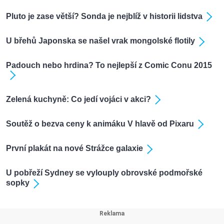
Pluto je zase větší? Sonda je nejblíž v historii lidstva
U břehů Japonska se našel vrak mongolské flotily
Padouch nebo hrdina? To nejlepší z Comic Conu 2015
Zelená kuchyně: Co jedí vojáci v akci?
Soutěž o bezva ceny k animáku V hlavě od Pixaru
První plakát na nové Strážce galaxie
U pobřeží Sydney se vylouply obrovské podmořské
sopky