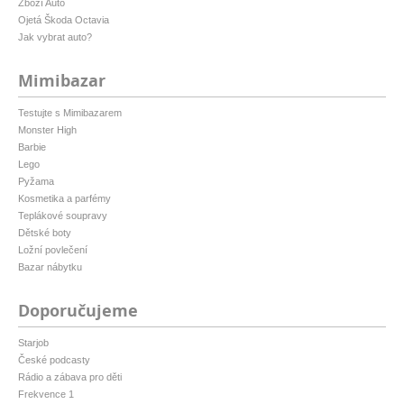
Zboží Auto
Ojetá Škoda Octavia
Jak vybrat auto?
Mimibazar
Testujte s Mimibazarem
Monster High
Barbie
Lego
Pyžama
Kosmetika a parfémy
Teplákové soupravy
Dětské boty
Ložní povlečení
Bazar nábytku
Doporučujeme
Starjob
České podcasty
Rádio a zábava pro děti
Frekvence 1