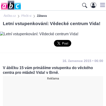
Ábíčko.cz
Přečti si
Zábava
Letní vstupenkování: Vědecké centrum Vida!
16. července 2015 • 06:00
V ábíčku 15 vám prinášíme vstupenku do věckého
centra pro mládež Vida! v Brně.