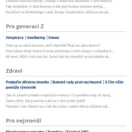
Cestovní horečka šlechty: Chuďas z Klatovska otrokářem v Jižní Americe
Filip Vondrášek: V Jižní Americe si lidé plují životem mnohem lehčeji,...
Osvěžení ve Schladmingu: Lamy, ferraty i koulovačka v létě jsou jen pá...
Pro generaci Z
#inspirace
#wellbeing
#news
Glow up se stává luxusem, proč mladí lidé říkají ano glow downu?
Pop Culture Wrap: Ariana Grande promluvila o svém ústupu z veřejného ž...
Alt news: MGK v tom zas lítá, Jared Leto byl obviněný ze sexuálního ob...
Zdraví
Podpořte dětskou imunitu
Babské rady proti nachlazení
S čím vším
pomůže rýmovník
Jak se zdravě zchladit v tropických vedrech: Co pomáhá a kdy už riskuj...
Úpal a úžeh: Jak je poznat a jak se z nich rychle vyléčit
Parazité v nás: Kterým se u nás líbí a kde v našem těle je můžeme nají...
Pro nejmenší
Mourissonova poradna
Komiksy
Festival ABC