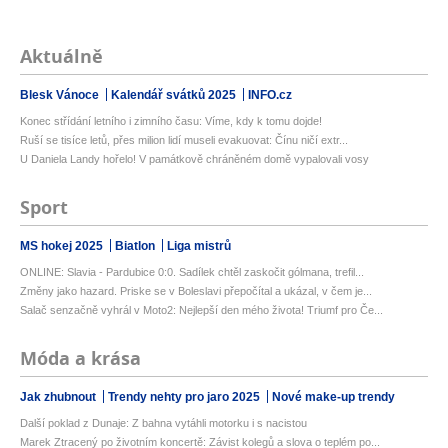
Aktuálně
Blesk Vánoce
Kalendář svátků 2025
INFO.cz
Konec střídání letního i zimního času: Víme, kdy k tomu dojde!
Ruší se tisíce letů, přes milion lidí museli evakuovat: Čínu ničí extr...
U Daniela Landy hořelo! V památkově chráněném domě vypalovali vosy
Sport
MS hokej 2025
Biatlon
Liga mistrů
ONLINE: Slavia - Pardubice 0:0. Sadílek chtěl zaskočit gólmana, trefil...
Změny jako hazard. Priske se v Boleslavi přepočítal a ukázal, v čem je...
Salač senzačně vyhrál v Moto2: Nejlepší den mého života! Triumf pro Če...
Móda a krása
Jak zhubnout
Trendy nehty pro jaro 2025
Nové make-up trendy
Další poklad z Dunaje: Z bahna vytáhli motorku i s nacistou
Marek Ztracený po životním koncertě: Závist kolegů a slova o teplém po...