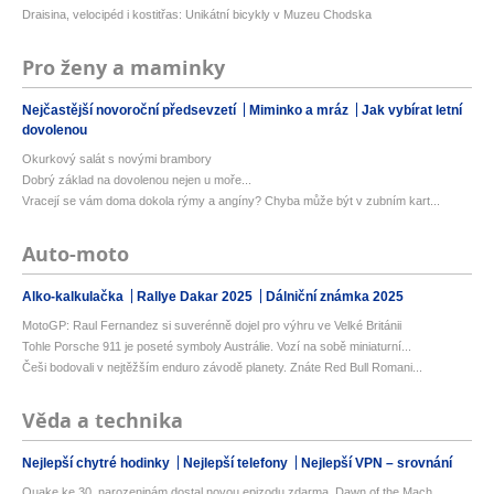
Draisina, velocipéd i kostitřas: Unikátní bicykly v Muzeu Chodska
Pro ženy a maminky
Nejčastější novoroční předsevzetí
Miminko a mráz
Jak vybírat letní
dovolenou
Okurkový salát s novými brambory
Dobrý základ na dovolenou nejen u moře...
Vracejí se vám doma dokola rýmy a angíny? Chyba může být v zubním kart...
Auto-moto
Alko-kalkulačka
Rallye Dakar 2025
Dálniční známka 2025
MotoGP: Raul Fernandez si suverénně dojel pro výhru ve Velké Británii
Tohle Porsche 911 je poseté symboly Austrálie. Vozí na sobě miniaturní...
Češi bodovali v nejtěžším enduro závodě planety. Znáte Red Bull Romani...
Věda a technika
Nejlepší chytré hodinky
Nejlepší telefony
Nejlepší VPN – srovnání
Quake ke 30. narozeninám dostal novou epizodu zdarma. Dawn of the Mach...