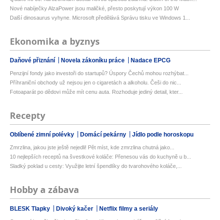
Nové nabíječky AlzaPower jsou maličké, přesto poskytují výkon 100 W
Další dinosaurus vyhyne. Microsoft předělává Správu tisku ve Windows 1...
Ekonomika a byznys
Daňové přiznání
Novela zákoníku práce
Nadace EPCG
Penzijní fondy jako investoři do startupů? Úspory Čechů mohou rozhýbat...
Příhraniční obchody už nejsou jen o cigaretách a alkoholu. Češi do nic...
Fotoaparát po dědovi může mít cenu auta. Rozhoduje jediný detail, kter...
Recepty
Oblíbené zimní polévky
Domácí pekárny
Jídlo podle horoskopu
Zmrzlina, jakou jste ještě nejedli! Pět míst, kde zmrzlina chutná jako...
10 nejlepších receptů na švestkové koláče: Přenesou vás do kuchyně u b...
Sladký poklad u cesty: Využijte letní špendlíky do tvarohového koláče,...
Hobby a zábava
BLESK Tlapky
Divoký kačer
Netflix filmy a seriály