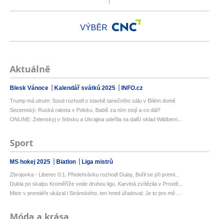
VÝBĚR
Aktuálně
Blesk Vánoce
Kalendář svátků 2025
INFO.cz
Trump má utrum: Soud rozhodl o stavbě tanečního sálu v Bílém domě
Sezemský: Ruská raketa v Polsku. Babiš za ním stojí a co dál?
ONLINE: Zelenskyj v Srbsku a Ukrajina udeřila na další sklad Wildberri...
Sport
MS hokej 2025
Biatlon
Liga mistrů
Zbrojovka - Liberec 0:1. Předehrávku rozhodl Dulay, Bořil se při premi...
Dukla po skalpu Kroměříže vede druhou ligu. Karviná zvítězila v Prostě...
Mistr v premiéře ukázal i Stránského, ten hned úřadoval: Je to pro mě ...
Móda a krása