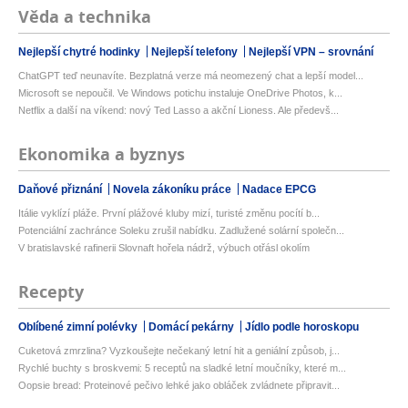
Věda a technika
Nejlepší chytré hodinky
Nejlepší telefony
Nejlepší VPN – srovnání
ChatGPT teď neunavíte. Bezplatná verze má neomezený chat a lepší model...
Microsoft se nepoučil. Ve Windows potichu instaluje OneDrive Photos, k...
Netflix a další na víkend: nový Ted Lasso a akční Lioness. Ale předevš...
Ekonomika a byznys
Daňové přiznání
Novela zákoníku práce
Nadace EPCG
Itálie vyklízí pláže. První plážové kluby mizí, turisté změnu pocítí b...
Potenciální zachránce Soleku zrušil nabídku. Zadlužené solární společn...
V bratislavské rafinerii Slovnaft hořela nádrž, výbuch otřásl okolím
Recepty
Oblíbené zimní polévky
Domácí pekárny
Jídlo podle horoskopu
Cuketová zmrzlina? Vyzkoušejte nečekaný letní hit a geniální způsob, j...
Rychlé buchty s broskvemi: 5 receptů na sladké letní moučníky, které m...
Oopsie bread: Proteinové pečivo lehké jako obláček zvládnete připravit...