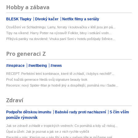
Hobby a zábava
BLESK Tlapky
Divoký kačer
Netflix filmy a seriály
Osvěžení ve Schladmingu: Lamy, ferraty i koulovačka v létě jsou jen pá...
Tipy na víkend: Harry Potter na výstavě! Folklor, bitvy i setkání vodn...
Přibývá paniky na dovolené: Vnuka paní Soni v hotelu poštípaly štěnice...
Pro generaci Z
#inspirace
#wellbeing
#news
RECEPT: Perfektní letní kombinace, které tě zchladí, i kdybys nechtěl*...
Proč každá generace hledá svůj signature beauty look
Recenze: nový Spider-Man je hodně jiný a dospělejší, pomáhá mu i Sadie...
Zdraví
Podpořte dětskou imunitu
Babské rady proti nachlazení
S čím vším
pomůže rýmovník
Jak se zdravě zchladit v tropických vedrech: Co pomáhá a kdy už riskuj...
Úpal a úžeh: Jak je poznat a jak se z nich rychle vyléčit
Parazité v nás: Kterým se u nás líbí a kde v našem těle je můžeme nají...