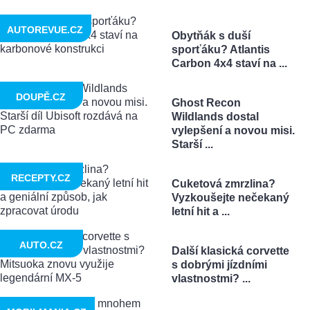
AUTOREVUE.CZ
Obytňák s duší
sporťáku? Atlantis
Carbon 4x4 staví na ...
DOUPĚ.CZ
Ghost Recon
Wildlands dostal
vylepšení a novou misi.
Starší ...
RECEPTY.CZ
Cuketová zmrzlina?
Vyzkoušejte nečekaný
letní hit a ...
AUTO.CZ
Další klasická corvette
s dobrými jízdními
vlastnostmi? ...