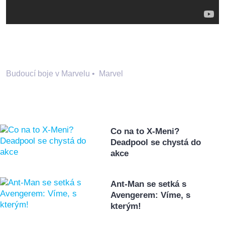
Budoucí boje v Marvelu
•
Marvel
Co na to X-Meni?
Deadpool se chystá do
akce
Ant-Man se setká s
Avengerem: Víme, s
kterým!