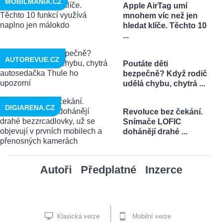
MOBILMANIA.CZ
Apple AirTag umí
mnohem víc než jen
hledat klíče. Těchto 10
...
AUTOREVUE.CZ
Poutáte děti
bezpečně? Když rodič
udělá chybu, chytrá ...
DIGIARENA.CZ
Revoluce bez čekání.
Snímače LOFIC
dohánějí drahé ...
Autoři
Předplatné
Inzerce
Klasická verze
Mobilní verze