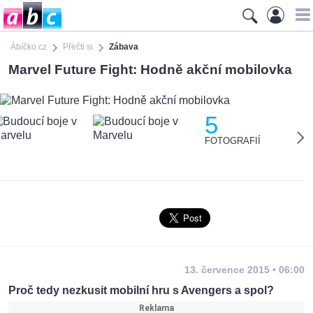
Ábíčko.cz
Přečti si
Zábava
Marvel Future Fight: Hodně akční mobilovka
5
FOTOGRAFIÍ
13. července 2015 • 06:00
Proč tedy nezkusit mobilní hru s Avengers a spol?