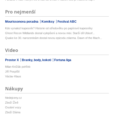
Pro nejmenší
Mourissonova poradna
Komiksy
Festival ABC
Kdo vynalezl kapesník? Historie od středověku po papírové kapesníky
Ghost Recon Wildlands dostal vylepšení a novou misi. Starší díl Ubisof...
Quake ke 30. narozeninám dostal novou epizodu zdarma. Dawn of the Mach...
Video
Prostor X
Branky, body, kokoti
Fortuna liga
Milan Knížák pohřeb
Jiří Pospíšil
Václav Klaus
Nákupy
hledejceny.cz
Zboží Živě
Osobní vozy
Zboží Dáma