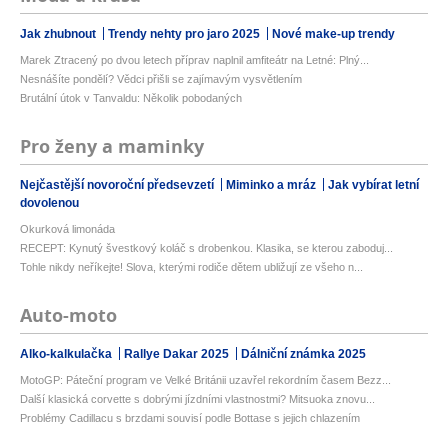
Jak zhubnout
Trendy nehty pro jaro 2025
Nové make-up trendy
Marek Ztracený po dvou letech příprav naplnil amfiteátr na Letné: Plný...
Nesnášíte pondělí? Vědci přišli se zajímavým vysvětlením
Brutální útok v Tanvaldu: Několik pobodaných
Pro ženy a maminky
Nejčastější novoroční předsevzetí
Miminko a mráz
Jak vybírat letní
dovolenou
Okurková limonáda
RECEPT: Kynutý švestkový koláč s drobenkou. Klasika, se kterou zaboduj...
Tohle nikdy neříkejte! Slova, kterými rodiče dětem ubližují ze všeho n...
Auto-moto
Alko-kalkulačka
Rallye Dakar 2025
Dálniční známka 2025
MotoGP: Páteční program ve Velké Británii uzavřel rekordním časem Bezz...
Další klasická corvette s dobrými jízdními vlastnostmi? Mitsuoka znovu...
Problémy Cadillacu s brzdami souvisí podle Bottase s jejich chlazením