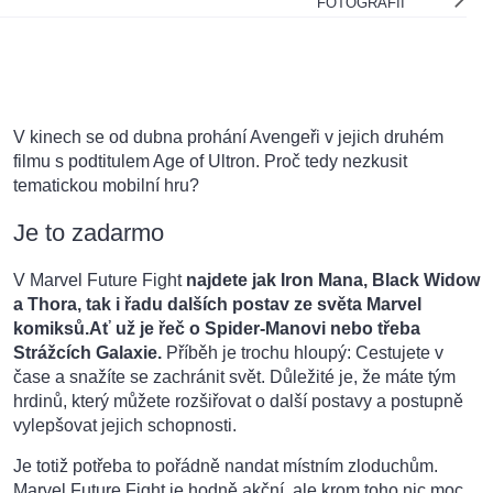
FOTOGRAFIÍ
V kinech se od dubna prohání Avengeři v jejich druhém
filmu s podtitulem Age of Ultron. Proč tedy nezkusit
tematickou mobilní hru?
Je to zadarmo
V Marvel Future Fight
najdete jak Iron Mana, Black Widow
a Thora, tak i řadu dalších postav ze světa Marvel
komiksů.Ať už je řeč o Spider-Manovi nebo třeba
Strážcích Galaxie.
Příběh je trochu hloupý: Cestujete v
čase a snažíte se zachránit svět. Důležité je, že máte tým
hrdinů, který můžete rozšiřovat o další postavy a postupně
vylepšovat jejich schopnosti.
Je totiž potřeba to pořádně nandat místním zloduchům.
Marvel Future Fight je hodně akční, ale krom toho nic moc