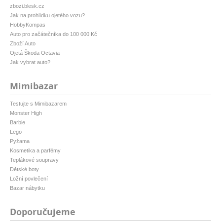
zbozi.blesk.cz
Jak na prohlídku ojetého vozu?
HobbyKompas
Auto pro začátečníka do 100 000 Kč
Zboží Auto
Ojetá Škoda Octavia
Jak vybrat auto?
Mimibazar
Testujte s Mimibazarem
Monster High
Barbie
Lego
Pyžama
Kosmetika a parfémy
Teplákové soupravy
Dětské boty
Ložní povlečení
Bazar nábytku
Doporučujeme