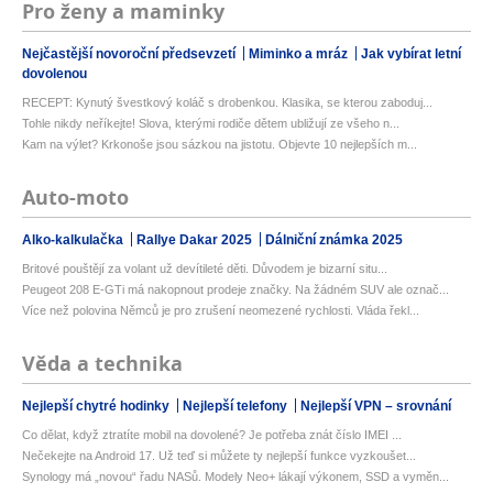
Pro ženy a maminky
Nejčastější novoroční předsevzetí
Miminko a mráz
Jak vybírat letní
dovolenou
RECEPT: Kynutý švestkový koláč s drobenkou. Klasika, se kterou zaboduj...
Tohle nikdy neříkejte! Slova, kterými rodiče dětem ubližují ze všeho n...
Kam na výlet? Krkonoše jsou sázkou na jistotu. Objevte 10 nejlepších m...
Auto-moto
Alko-kalkulačka
Rallye Dakar 2025
Dálniční známka 2025
Britové pouštějí za volant už devítileté děti. Důvodem je bizarní situ...
Peugeot 208 E-GTi má nakopnout prodeje značky. Na žádném SUV ale označ...
Více než polovina Němců je pro zrušení neomezené rychlosti. Vláda řekl...
Věda a technika
Nejlepší chytré hodinky
Nejlepší telefony
Nejlepší VPN – srovnání
Co dělat, když ztratíte mobil na dovolené? Je potřeba znát číslo IMEI ...
Nečekejte na Android 17. Už teď si můžete ty nejlepší funkce vyzkoušet...
Synology má „novou“ řadu NASů. Modely Neo+ lákají výkonem, SSD a vyměn...