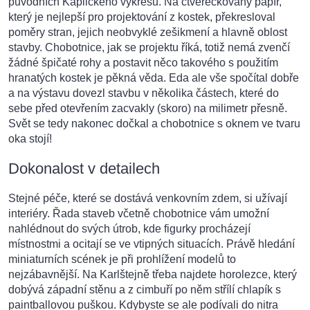
původních Kaplického výkresů. Na čtverečkovaný papír,
který je nejlepší pro projektování z kostek, překresloval
poměry stran, jejich neobvyklé zešikmení a hlavně oblost
stavby. Chobotnice, jak se projektu říká, totiž nemá zvenčí
žádné špičaté rohy a postavit něco takového s použitím
hranatých kostek je pěkná věda. Eda ale vše spočítal dobře
a na výstavu dovezl stavbu v několika částech, které do
sebe před otevřením zacvakly (skoro) na milimetr přesně.
Svět se tedy nakonec dočkal a chobotnice s oknem ve tvaru
oka stojí!
Dokonalost v detailech
Stejné péče, které se dostává venkovním zdem, si užívají
interiéry. Řada staveb včetně chobotnice vám umožní
nahlédnout do svých útrob, kde figurky procházejí
místnostmi a ocitají se ve vtipných situacích. Právě hledání
miniaturních scének je při prohlížení modelů to
nejzábavnější. Na Karlštejně třeba najdete horolezce, který
dobývá západní stěnu a z cimbuří po něm střílí chlapík s
paintballovou puškou. Kdybyste se ale podívali do nitra