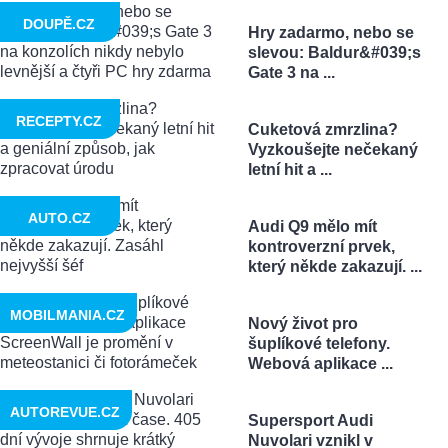
DOUPĚ.CZ
Hry zadarmo, nebo se
slevou: Baldur&#039;s
Gate 3 na ...
RECEPTY.CZ
Cuketová zmrzlina?
Vyzkoušejte nečekaný
letní hit a ...
AUTO.CZ
Audi Q9 mělo mít
kontroverzní prvek,
který někde zakazují. ...
MOBILMANIA.CZ
Nový život pro
šuplíkové telefony.
Webová aplikace ...
AUTOREVUE.CZ
Supersport Audi
Nuvolari vznikl v