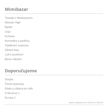
Mimibazar
Testujte s Mimibazarem
Monster High
Barbie
Lego
Pyžama
Kosmetika a parfémy
Teplákové soupravy
Dětské boty
Ložní povlečení
Bazar nábytku
Doporučujeme
Starjob
České podcasty
Rádio a zábava pro děti
Frekvence 1
Evropa 2
patička vygenerovaná: 08:00:23 07.08.2026