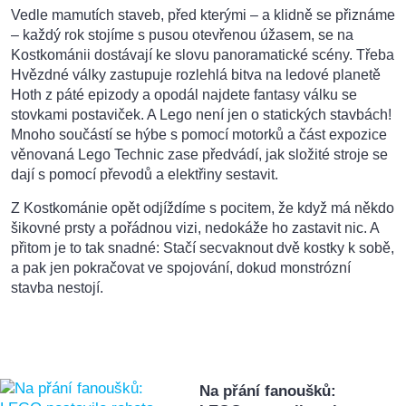
Vedle mamutích staveb, před kterými – a klidně se přiznáme
– každý rok stojíme s pusou otevřenou úžasem, se na
Kostkománii dostávají ke slovu panoramatické scény. Třeba
Hvězdné války zastupuje rozlehlá bitva na ledové planetě
Hoth z páté epizody a opodál najdete fantasy válku se
stovkami postaviček. A Lego není jen o statických stavbách!
Mnoho součástí se hýbe s pomocí motorků a část expozice
věnovaná Lego Technic zase předvádí, jak složité stroje se
dají s pomocí převodů a elektřiny sestavit.
Z Kostkománie opět odjíždíme s pocitem, že když má někdo
šikovné prsty a pořádnou vizi, nedokáže ho zastavit nic. A
přitom je to tak snadné: Stačí secvaknout dvě kostky k sobě,
a pak jen pokračovat ve spojování, dokud monstrózní
stavba nestojí.
Na přání fanoušků: