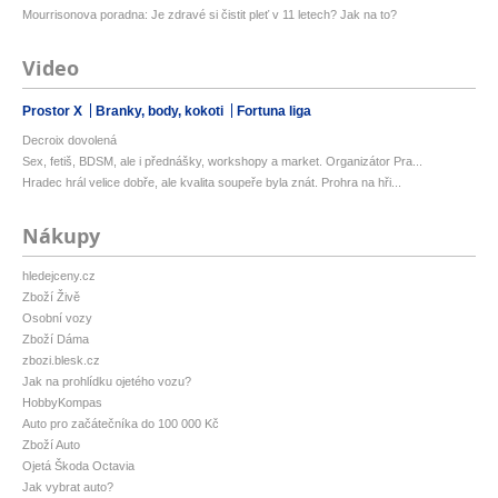
Mourrisonova poradna: Je zdravé si čistit pleť v 11 letech? Jak na to?
Video
Prostor X
Branky, body, kokoti
Fortuna liga
Decroix dovolená
Sex, fetiš, BDSM, ale i přednášky, workshopy a market. Organizátor Pra...
Hradec hrál velice dobře, ale kvalita soupeře byla znát. Prohra na hři...
Nákupy
hledejceny.cz
Zboží Živě
Osobní vozy
Zboží Dáma
zbozi.blesk.cz
Jak na prohlídku ojetého vozu?
HobbyKompas
Auto pro začátečníka do 100 000 Kč
Zboží Auto
Ojetá Škoda Octavia
Jak vybrat auto?