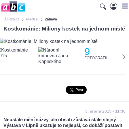
Ábíčko.cz
Přečti si
Zábava
Kostkománie: Miliony kostek na jednom místě
9
FOTOGRAFIÍ
3. srpna 2015 • 11:30
Neustále mění názvy, ale obsah zůstává stále stejný.
Výstava v Lipně ukazuje to nejlepší, co dokáží postavit