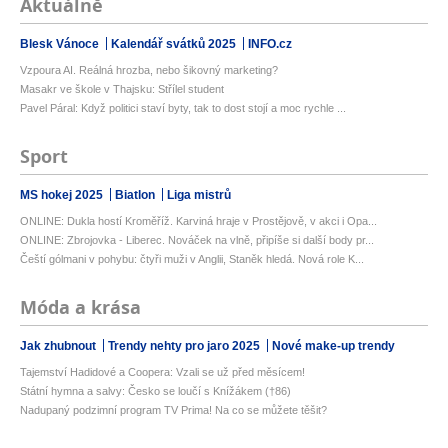
Aktuálně
Blesk Vánoce
Kalendář svátků 2025
INFO.cz
Vzpoura AI. Reálná hrozba, nebo šikovný marketing?
Masakr ve škole v Thajsku: Střílel student
Pavel Páral: Když politici staví byty, tak to dost stojí a moc rychle ...
Sport
MS hokej 2025
Biatlon
Liga mistrů
ONLINE: Dukla hostí Kroměříž. Karviná hraje v Prostějově, v akci i Opa...
ONLINE: Zbrojovka - Liberec. Nováček na vlně, připíše si další body pr...
Čeští gólmani v pohybu: čtyři muži v Anglii, Staněk hledá. Nová role K...
Móda a krása
Jak zhubnout
Trendy nehty pro jaro 2025
Nové make-up trendy
Tajemství Hadidové a Coopera: Vzali se už před měsícem!
Státní hymna a salvy: Česko se loučí s Knížákem (†86)
Nadupaný podzimní program TV Prima! Na co se můžete těšit?