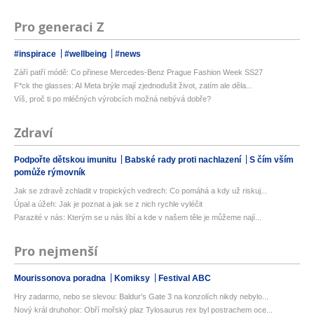
Pro generaci Z
#inspirace
#wellbeing
#news
Září patří módě: Co přinese Mercedes-Benz Prague Fashion Week SS27
F*ck the glasses: AI Meta brýle mají zjednodušit život, zatím ale děla...
Víš, proč ti po mléčných výrobcích možná nebývá dobře?
Zdraví
Podpořte dětskou imunitu
Babské rady proti nachlazení
S čím vším
pomůže rýmovník
Jak se zdravě zchladit v tropických vedrech: Co pomáhá a kdy už riskuj...
Úpal a úžeh: Jak je poznat a jak se z nich rychle vyléčit
Parazité v nás: Kterým se u nás líbí a kde v našem těle je můžeme nají...
Pro nejmenší
Mourissonova poradna
Komiksy
Festival ABC
Hry zadarmo, nebo se slevou: Baldur's Gate 3 na konzolích nikdy nebylo...
Nový král druhohor: Obří mořský plaz Tylosaurus rex byl postrachem oce...