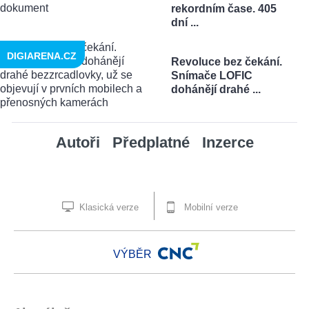
rekordním čase. 405
dní ...
DIGIARENA.CZ
Revoluce bez čekání.
Snímače LOFIC
dohánějí drahé ...
Autoři
Předplatné
Inzerce
Klasická verze
Mobilní verze
VÝBĚR