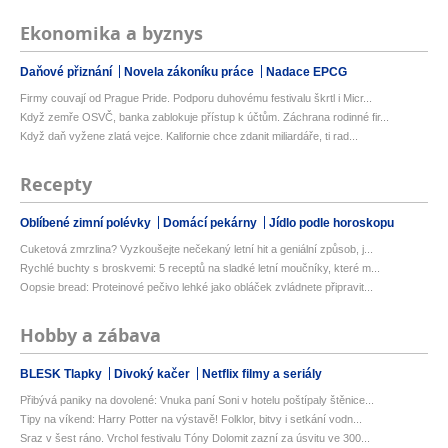
Ekonomika a byznys
Daňové přiznání
Novela zákoníku práce
Nadace EPCG
Firmy couvají od Prague Pride. Podporu duhovému festivalu škrtl i Micr...
Když zemře OSVČ, banka zablokuje přístup k účtům. Záchrana rodinné fir...
Když daň vyžene zlatá vejce. Kalifornie chce zdanit miliardáře, ti rad...
Recepty
Oblíbené zimní polévky
Domácí pekárny
Jídlo podle horoskopu
Cuketová zmrzlina? Vyzkoušejte nečekaný letní hit a geniální způsob, j...
Rychlé buchty s broskvemi: 5 receptů na sladké letní moučníky, které m...
Oopsie bread: Proteinové pečivo lehké jako obláček zvládnete připravit...
Hobby a zábava
BLESK Tlapky
Divoký kačer
Netflix filmy a seriály
Přibývá paniky na dovolené: Vnuka paní Soni v hotelu poštípaly štěnice...
Tipy na víkend: Harry Potter na výstavě! Folklor, bitvy i setkání vodn...
Sraz v šest ráno. Vrchol festivalu Tóny Dolomit zazní za úsvitu ve 300...