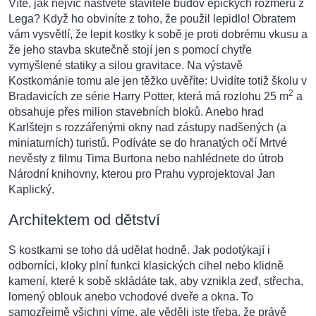
Víte, jak nejvíc naštvete stavitele budov epických rozměrů z
Lega? Když ho obviníte z toho, že použil lepidlo! Obratem
vám vysvětlí, že lepit kostky k sobě je proti dobrému vkusu a
že jeho stavba skutečně stojí jen s pomocí chytře
vymyšlené statiky a silou gravitace. Na výstavě
Kostkománie tomu ale jen těžko uvěříte: Uvidíte totiž školu v
2
Bradavicích ze série Harry Potter, která má rozlohu 25 m
a
obsahuje přes milion stavebních bloků. Anebo hrad
Karlštejn s rozzářenými okny nad zástupy nadšených (a
miniaturních) turistů. Podíváte se do hranatých očí Mrtvé
nevěsty z filmu Tima Burtona nebo nahlédnete do útrob
Národní knihovny, kterou pro Prahu vyprojektoval Jan
Kaplický.
Architektem od dětství
S kostkami se toho dá udělat hodně. Jak podotýkají i
odborníci, kloky plní funkci klasických cihel nebo klidně
kamení, které k sobě skládáte tak, aby vznikla zeď, střecha,
lomený oblouk anebo vchodové dveře a okna. To
samozřejmě všichni víme, ale věděli jste třeba, že právě