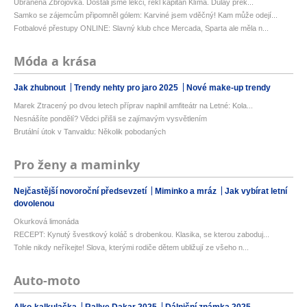
Ubráněná Zbrojovka. Dostali jsme lekci, řekl kapitán Klíma. Dulay přek...
Samko se zájemcům připomněl gólem: Karviné jsem vděčný! Kam může odejí...
Fotbalové přestupy ONLINE: Slavný klub chce Mercada, Sparta ale měla n...
Móda a krása
Jak zhubnout
Trendy nehty pro jaro 2025
Nové make-up trendy
Marek Ztracený po dvou letech příprav naplnil amfiteátr na Letné: Kola...
Nesnášíte pondělí? Vědci přišli se zajímavým vysvětlením
Brutální útok v Tanvaldu: Několik pobodaných
Pro ženy a maminky
Nejčastější novoroční předsevzetí
Miminko a mráz
Jak vybírat letní
dovolenou
Okurková limonáda
RECEPT: Kynutý švestkový koláč s drobenkou. Klasika, se kterou zaboduj...
Tohle nikdy neříkejte! Slova, kterými rodiče dětem ubližují ze všeho n...
Auto-moto
Alko-kalkulačka
Rallye Dakar 2025
Dálniční známka 2025