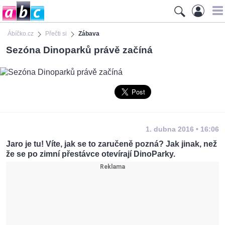
Ábíčko.cz
Přečti si
Zábava
Sezóna Dinoparků právě začíná
1. dubna 2016 • 16:06
Jaro je tu! Víte, jak se to zaručeně pozná? Jak jinak, než
že se po zimní přestávce otevírají DinoParky.