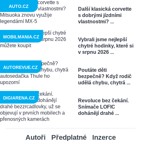
AUTO.CZ
Další klasická corvette
s dobrými jízdními
vlastnostmi? ...
MOBILMANIA.CZ
Vybrali jsme nejlepší
chytré hodinky, které si
v srpnu 2026 ...
AUTOREVUE.CZ
Poutáte děti
bezpečně? Když rodič
udělá chybu, chytrá ...
DIGIARENA.CZ
Revoluce bez čekání.
Snímače LOFIC
dohánějí drahé ...
Autoři
Předplatné
Inzerce