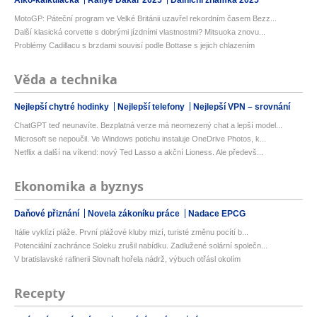
MotoGP: Páteční program ve Velké Británii uzavřel rekordním časem Bezz...
Další klasická corvette s dobrými jízdními vlastnostmi? Mitsuoka znovu...
Problémy Cadillacu s brzdami souvisí podle Bottase s jejich chlazením
Věda a technika
Nejlepší chytré hodinky
Nejlepší telefony
Nejlepší VPN – srovnání
ChatGPT teď neunavíte. Bezplatná verze má neomezený chat a lepší model...
Microsoft se nepoučil. Ve Windows potichu instaluje OneDrive Photos, k...
Netflix a další na víkend: nový Ted Lasso a akční Lioness. Ale předevš...
Ekonomika a byznys
Daňové přiznání
Novela zákoníku práce
Nadace EPCG
Itálie vyklízí pláže. První plážové kluby mizí, turisté změnu pocítí b...
Potenciální zachránce Soleku zrušil nabídku. Zadlužené solární společn...
V bratislavské rafinerii Slovnaft hořela nádrž, výbuch otřásl okolím
Recepty