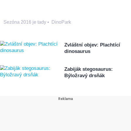
Sezóna 2016 je tady
•
DinoPark
Zvláštní objev: Plachtící
dinosaurus
Zabiják stegosaurus:
Býložravý drsňák