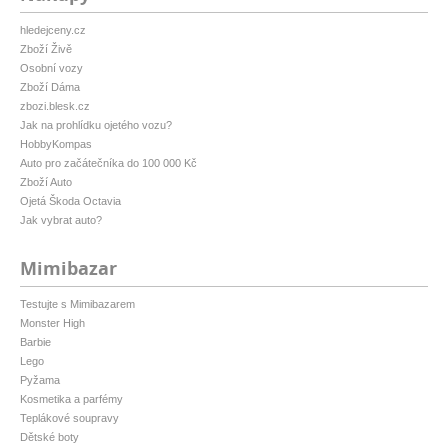
hledejceny.cz
Zboží Živě
Osobní vozy
Zboží Dáma
zbozi.blesk.cz
Jak na prohlídku ojetého vozu?
HobbyKompas
Auto pro začátečníka do 100 000 Kč
Zboží Auto
Ojetá Škoda Octavia
Jak vybrat auto?
Mimibazar
Testujte s Mimibazarem
Monster High
Barbie
Lego
Pyžama
Kosmetika a parfémy
Teplákové soupravy
Dětské boty