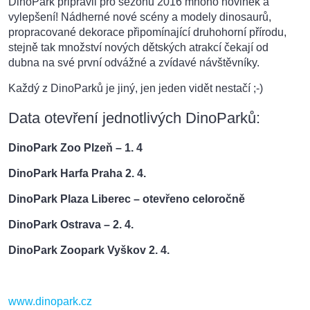
DinoPark připravil pro sezónu 2016 mnoho novinek a
vylepšení! Nádherné nové scény a modely dinosaurů,
propracované dekorace připomínající druhohorní přírodu,
stejně tak množství nových dětských atrakcí čekají od
dubna na své první odvážné a zvídavé návštěvníky.
Každý z DinoParků je jiný, jen jeden vidět nestačí ;-)
Data otevření jednotlivých DinoParků:
DinoPark Zoo Plzeň – 1. 4
DinoPark Harfa Praha 2. 4.
DinoPark Plaza Liberec – otevřeno celoročně
DinoPark Ostrava – 2. 4.
DinoPark Zoopark Vyškov 2. 4.
www.dinopark.cz