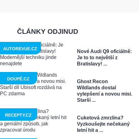
ČLÁNKY ODJINUD
AUTOREVUE.CZ
Nové Audi Q9 oficiálně:
Je to to největší z
Bratislavy! ...
DOUPĚ.CZ
Ghost Recon
Wildlands dostal
vylepšení a novou misi.
Starší ...
RECEPTY.CZ
Cuketová zmrzlina?
Vyzkoušejte nečekaný
letní hit a ...