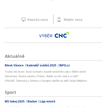
Klasická verze
Mobilní verze
VÝBĚR
Aktuálně
Blesk Vánoce
Kalendář svátků 2025
INFO.cz
Trump má utrum: Soud rozhodl o stavbě tanečního sálu v Bílém domě
Sezemský: Ruská raketa v Polsku. Babiš za ním stojí a co dál?
ONLINE: Zelenskyj v Srbsku a Ukrajina udeřila na další sklad Wildberri...
Sport
MS hokej 2025
Biatlon
Liga mistrů