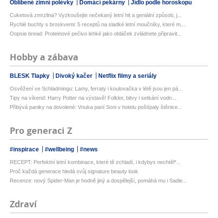
Oblíbené zimní polévky
Domácí pekárny
Jídlo podle horoskopu
Cuketová zmrzlina? Vyzkoušejte nečekaný letní hit a geniální způsob, j...
Rychlé buchty s broskvemi: 5 receptů na sladké letní moučníky, které m...
Oopsie bread: Proteinové pečivo lehké jako obláček zvládnete připravit...
Hobby a zábava
BLESK Tlapky
Divoký kačer
Netflix filmy a seriály
Osvěžení ve Schladmingu: Lamy, ferraty i koulovačka v létě jsou jen pá...
Tipy na víkend: Harry Potter na výstavě! Folklor, bitvy i setkání vodn...
Přibývá paniky na dovolené: Vnuka paní Soni v hotelu poštípaly štěnice...
Pro generaci Z
#inspirace
#wellbeing
#news
RECEPT: Perfektní letní kombinace, které tě zchladí, i kdybys nechtěl*...
Proč každá generace hledá svůj signature beauty look
Recenze: nový Spider-Man je hodně jiný a dospělejší, pomáhá mu i Sadie...
Zdraví