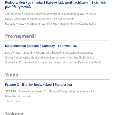
Podpořte dětskou imunitu
Babské rady proti nachlazení
S čím vším
pomůže rýmovník
Jak se zdravě zchladit v tropických vedrech: Co pomáhá a kdy už riskuj...
Úpal a úžeh: Jak je poznat a jak se z nich rychle vyléčit
Parazité v nás: Kterým se u nás líbí a kde v našem těle je můžeme nají...
Pro nejmenší
Mourissonova poradna
Komiksy
Festival ABC
Kdo vynalezl kapesník? Historie od středověku po papírové kapesníky
Ghost Recon Wildlands dostal vylepšení a novou misi. Starší díl Ubisof...
Quake ke 30. narozeninám dostal novou epizodu zdarma. Dawn of the Mach...
Video
Prostor X
Branky, body, kokoti
Fortuna liga
SESTŘIH: Zbrojovka - Liberec 0:1. Rozhodl Dulay, ale při premiéře za S...
Milan Knížák pohřeb
Jiří Pospíšil
Nákupy