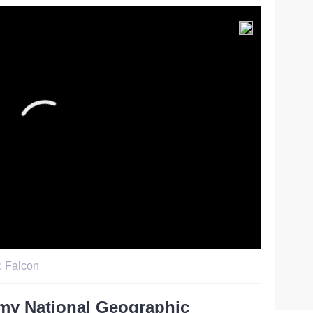
: Falcon
lmy National Geographic