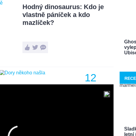
Hodný dinosaurus: Kdo je
vlastně páníček a kdo
mazlíček?
Ghos
vylep
Ubisof
12
RECE
FOTOGRAFIÍ
Sladk
letn