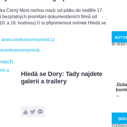
entra Černý Most mohou navíc od pátku do neděle 17.
ti bezplatných promítání dokumentárních filmů od
10. a 16. hodinou) či si připomenout snímek Hledá se
AUTO
a
www.centrumcernymost.cz
/centrumcernymost
.
lmech
Hledá se Dory: Tady najdete
galerii a trailery
Jízd
kontr
...
DOU