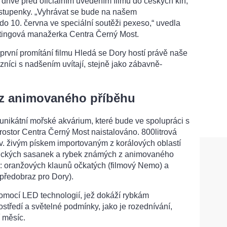
dříve před oficiálním uvedením filmu do českých kin,
 vstupenky. „Vyhrávat se bude na našem
do 10. června ve speciální soutěži pexeso,“ uvedla
tingová manažerka Centra Černý Most.
 první promítání filmu Hledá se Dory hostí právě naše
zníci s nadšením uvítají, stejně jako zábavně-
 z animovaného příběhu
unikátní mořské akvárium, které bude ve spolupráci s
prostor Centra Černý Most naistalováno. 800litrová
v. živým pískem importovaným z korálových oblastí
ických sasanek a rybek známých z animovaného
r: oranžových klaunů očkatých (filmový Nemo) a
předobraz pro Dory).
mocí LED technologií, jež dokáží rybkám
ostředí a světelné podmínky, jako je rozednívání,
 měsíc.