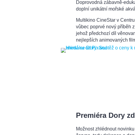
Doprovodná zábavně-edukač
doplní unikátní mořské akvá
Multikino CineStar v Centr
vůbec poprvé nový příběh z
jehož předchozí díl věnova
nejlepších animovaných fil
Premiéra Dory z
Možnost zhlédnout novinku 