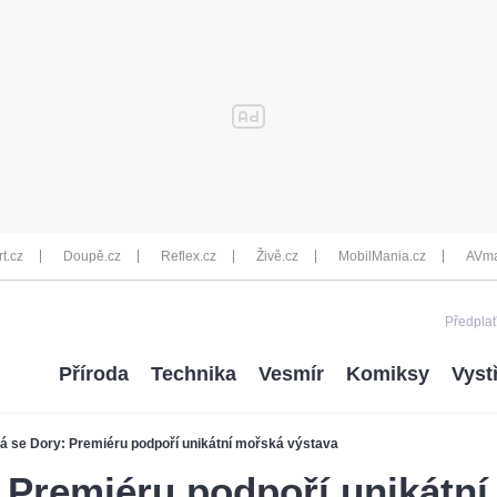
rt.cz
Doupě.cz
Reflex.cz
Živě.cz
MobilMania.cz
AVma
Předplať
Příroda
Technika
Vesmír
Komiksy
Vyst
á se Dory: Premiéru podpoří unikátní mořská výstava
 Premiéru podpoří unikátn