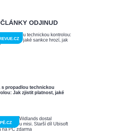
ČLÁNKY ODJINUD
REVUE.CZ
a s propadlou technickou
olou: Jak zjistit platnost, jaké
PĚ.CZ