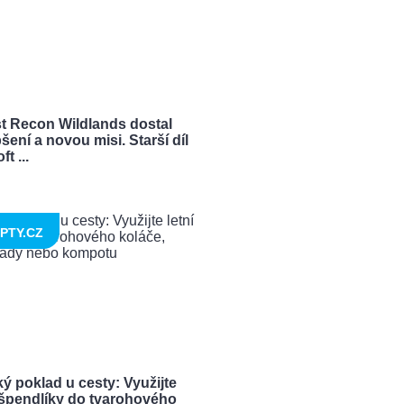
t Recon Wildlands dostal
šení a novou misi. Starší díl
t ...
PTY.CZ
ý poklad u cesty: Využijte
í špendlíky do tvarohového