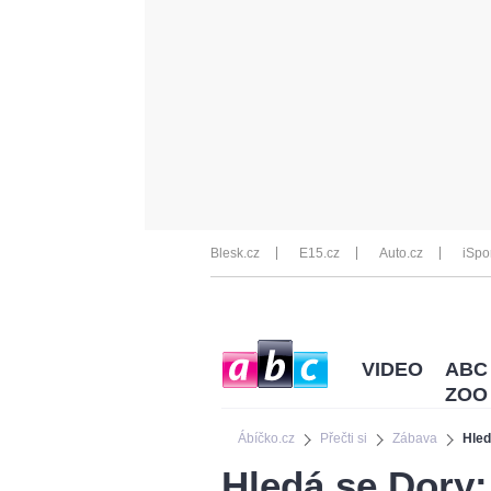
Blesk.cz
E15.cz
Auto.cz
iSpo
VIDEO
ABC
ZOO
Ábíčko.cz
Přečti si
Zábava
Hled
Hledá se Dory: