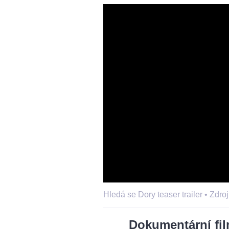
Hledá se Dory teaser trailer •
Zdroj
Dokumentární fi