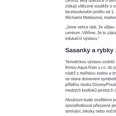
června, tedy dokonce o den 
získají vítězové soutěže o
facebookovém profilu od 1. 
Michaela Matlasová, marke
„Jsme velice rádi, že vůbec
centrum. Věříme, že to záka
edukační výstavu.“
Sasanky a rybky
Tematickou výstavu ozdobí 
firmou Aqua Rain s.r.o. do 
nádrž s mořskou vodou a tz
se stane domovem symbiot
příběhu studia Disney/Pixa
modrých bodloků pestrých (
Akvárium bude osvětleno po
zprostředkovat přirozené pr
stmívání, blesky nebo noční