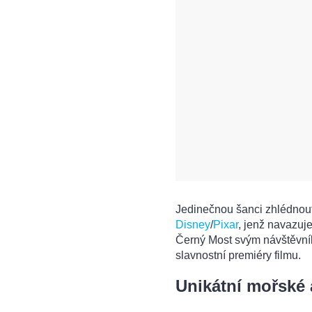
Jedinečnou šanci zhlédnout
Disney
/
Pixar
, jenž navazuj
Černý Most svým návštěvník
slavnostní premiéry filmu.
Unikátní mořské