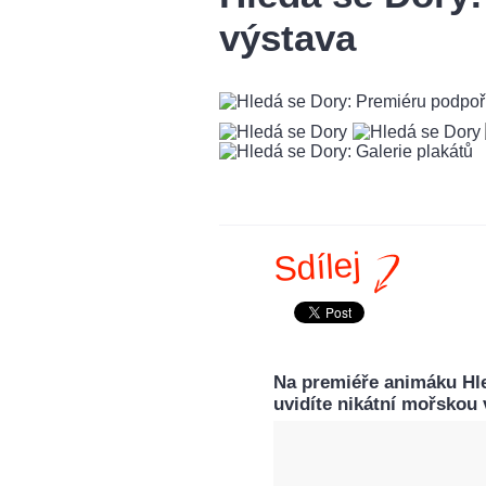
výstava
Sdílej
Na premiéře animáku Hl
uvidíte nikátní mořskou 