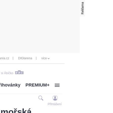
nia.cz
DIGIarena
více
 si Ábíčko
řihovánky
PREMIUM+
Přihlášení
í mořská