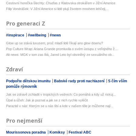
Cestovní horečka šlechty: Chuďas z Klatovska otrokářem v Jižní Americe
Filip Vondrášek: V Jižní Americe si lidé plují životem mnohem lehčeji,...
Pro generaci Z
#inspirace
#wellbeing
#news
Glow up se stává luxusem, proč mladí lidé říkají ano glow downu?
Pop Culture Wrap: Ariana Grande promluvila o svém ústupu z veřejného ž...
Alt news: MGK v tom zas lítá, Jared Leto byl obviněný ze sexuálního ob...
Zdraví
Podpořte dětskou imunitu
Babské rady proti nachlazení
S čím vším
pomůže rýmovník
Jak se zdravě zchladit v tropických vedrech: Co pomáhá a kdy už riskuj...
Úpal a úžeh: Jak je poznat a jak se z nich rychle vyléčit
Parazité v nás: Kterým se u nás líbí a kde v našem těle je můžeme nají...
Pro nejmenší
Mourissonova poradna
Komiksy
Festival ABC