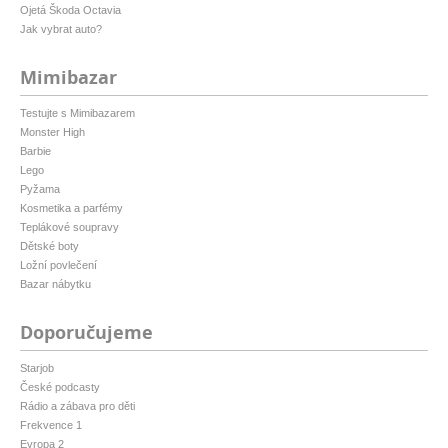
Ojetá Škoda Octavia
Jak vybrat auto?
Mimibazar
Testujte s Mimibazarem
Monster High
Barbie
Lego
Pyžama
Kosmetika a parfémy
Teplákové soupravy
Dětské boty
Ložní povlečení
Bazar nábytku
Doporučujeme
Starjob
České podcasty
Rádio a zábava pro děti
Frekvence 1
Evropa 2