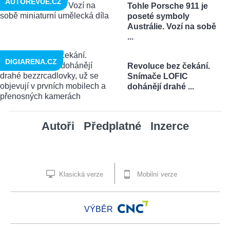
AUTOREVUE.CZ
Tohle Porsche 911 je
poseté symboly
Austrálie. Vozí na sobě
...
DIGIARENA.CZ
Revoluce bez čekání.
Snímače LOFIC
dohánějí drahé ...
Autoři
Předplatné
Inzerce
Klasická verze
Mobilní verze
VÝBĚR