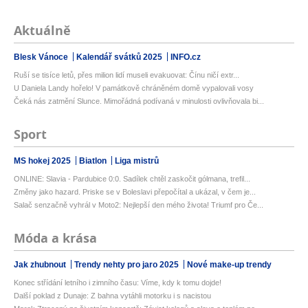
Aktuálně
Blesk Vánoce
Kalendář svátků 2025
INFO.cz
Ruší se tisíce letů, přes milion lidí museli evakuovat: Čínu ničí extr...
U Daniela Landy hořelo! V památkově chráněném domě vypalovali vosy
Čeká nás zatmění Slunce. Mimořádná podívaná v minulosti ovlivňovala bi...
Sport
MS hokej 2025
Biatlon
Liga mistrů
ONLINE: Slavia - Pardubice 0:0. Sadílek chtěl zaskočit gólmana, trefil...
Změny jako hazard. Priske se v Boleslavi přepočítal a ukázal, v čem je...
Salač senzačně vyhrál v Moto2: Nejlepší den mého života! Triumf pro Če...
Móda a krása
Jak zhubnout
Trendy nehty pro jaro 2025
Nové make-up trendy
Konec střídání letního i zimního času: Víme, kdy k tomu dojde!
Další poklad z Dunaje: Z bahna vytáhli motorku i s nacistou