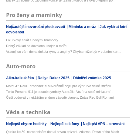
Marek Ztracený po životním koncertě: Závist kolegů a slova o teplém po...
Pro ženy a maminky
Nejčastější novoroční předsevzetí
Miminko a mráz
Jak vybírat letní
dovolenou
Okurkový salát s novými brambory
Dobrý základ na dovolenou nejen u moře...
Vracejí se vám doma dokola rýmy a angíny? Chyba může být v zubním kart...
Auto-moto
Alko-kalkulačka
Rallye Dakar 2025
Dálniční známka 2025
MotoGP: Raul Fernandez si suverénně dojel pro výhru ve Velké Británii
Tohle Porsche 911 je poseté symboly Austrálie. Vozí na sobě miniaturní...
Češi bodovali v nejtěžším enduro závodě planety. Znáte Red Bull Romani...
Věda a technika
Nejlepší chytré hodinky
Nejlepší telefony
Nejlepší VPN – srovnání
Quake ke 30. narozeninám dostal novou epizodu zdarma. Dawn of the Mach...