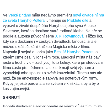
Ve
Velké Británii
měla nedávno premiéru
nová divadelní hra
ze světa Harryho Pottera
. Jmenuje se
Prokleté dítě
a
vypráví o životě dospělého Harryho a jeho syna Albuse
Severuse, kterého dostihne stará rodinná kletba. Na hře se
podílela autorka původní série
J. K. Rowlingová
. Těžko říct,
kdy se jí dočkáme i v českých divadlech, fanoušci si ale
můžou ukrátit čekání knížkou Magická místa z filmů.
Napsala ji stejná autorka jako
Bestiář Harryho Pottera
, o
kterém jsme psali v loňském roce. Magická místa nás baví
ještě o trochu víc – zachycují totiž kulisy, které při sledování
filmu často přehlédneme, ale které mají svůj význam a
vypovídají toho spoustu o světě kouzelníků. Trochu nás ale
mrzí, že se encyklopedie zabývá jen potterovskými filmy.
Kdyby je ještě porovnala se světem v knížkách, byla by o
kus zajímavější.
SHRNUTÍ
Bohatě ilustrovaná encyklopedie se všemi důležitými místy