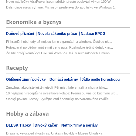
Nové nabíječky AlzaPower jsou maličké, přesto poskytují výkon 100 W
Další dinosaurus vyhyne. Microsoft předělává Správu tisku ve Windows 1...
Ekonomika a byznys
Daňové přiznání
Novela zákoníku práce
Nadace EPCG
Příhraniční obchody už nejsou jen o cigaretách a alkoholu. Češi do nic...
Fotoaparát po dědovi může mít cenu auta. Rozhoduje jediný detail, kter...
Že lidé chtějí kombíky? Luxusní Volva V90 leží v autosalonech s milion...
Recepty
Oblíbené zimní polévky
Domácí pekárny
Jídlo podle horoskopu
Zmrzlina, jakou jste ještě nejedli! Pět míst, kde zmrzlina chutná jako...
10 nejlepších receptů na švestkové koláče: Přenesou vás do kuchyně u b...
Sladký poklad u cesty: Využijte letní špendlíky do tvarohového koláče,...
Hobby a zábava
BLESK Tlapky
Divoký kačer
Netflix filmy a seriály
Draisina, velocipéd i kostitřas: Unikátní bicykly v Muzeu Chodska