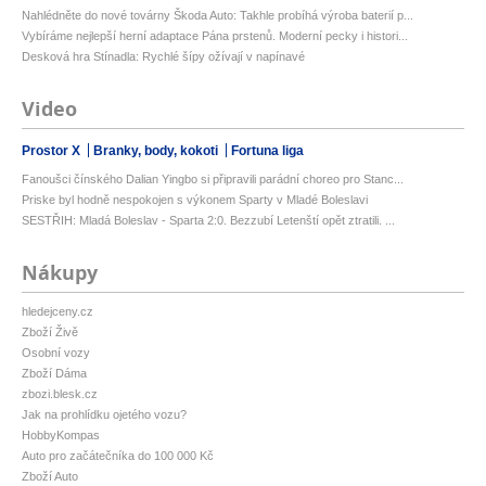
Nahlédněte do nové továrny Škoda Auto: Takhle probíhá výroba baterií p...
Vybíráme nejlepší herní adaptace Pána prstenů. Moderní pecky i histori...
Desková hra Stínadla: Rychlé šípy ožívají v napínavé
Video
Prostor X
Branky, body, kokoti
Fortuna liga
Fanoušci čínského Dalian Yingbo si připravili parádní choreo pro Stanc...
Priske byl hodně nespokojen s výkonem Sparty v Mladé Boleslavi
SESTŘIH: Mladá Boleslav - Sparta 2:0. Bezzubí Letenští opět ztratili. ...
Nákupy
hledejceny.cz
Zboží Živě
Osobní vozy
Zboží Dáma
zbozi.blesk.cz
Jak na prohlídku ojetého vozu?
HobbyKompas
Auto pro začátečníka do 100 000 Kč
Zboží Auto