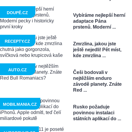
DOUPĚ.CZ
Vybíráme nejlepší herní
adaptace Pána
prstenů. Moderní ...
RECEPTY.CZ
Zmrzlina, jakou jste
ještě nejedli! Pět míst,
kde zmrzlina ...
AUTO.CZ
Češi bodovali v
nejtěžším enduro
závodě planety. Znáte
Red ...
MOBILMANIA.CZ
Rusko požaduje
povinnou instalaci
státních aplikací do ...